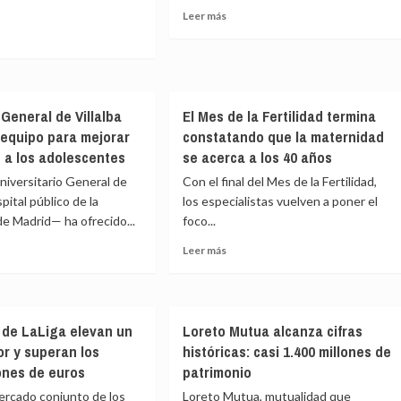
España,
Leer
Leer más
n
según
más
ando
un
sobre
informe
El
e
ro
de
aumento
ima
consumidores
del
da
 General de Villalba
El Mes de la Fertilidad termina
52%
ra
de
 equipo para mejorar
constatando que la maternidad
plazas
eza
n a los adolescentes
se acerca a los 40 años
MIR
Universitario General de
Con el final del Mes de la Fertilidad,
no
acos
pital público de la
los especialistas vuelven a poner el
corrige
el
e Madrid— ha ofrecido...
ini
foco...
déficit
ma
Leer
Leer más
de
más
médicos
e
sobre
en
o
El
especialidades
acéutico
tal
Mes
 de LaLiga elevan un
Loreto Mutua alcanza cifras
ral
de
or y superan los
históricas: casi 1.400 millones de
la
ba
Fertilidad
lones de euros
patrimonio
a
termina
mercado conjunto de los
Loreto Mutua, mutualidad que
constatando