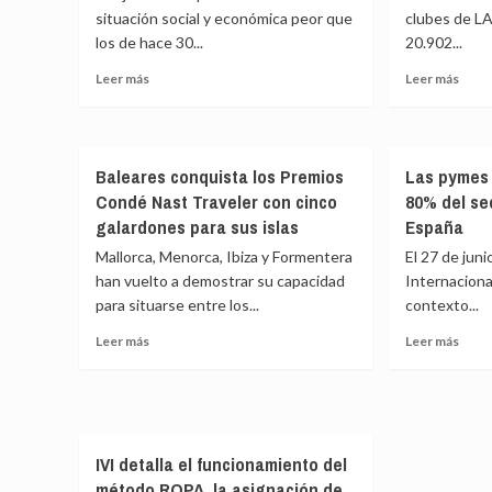
situación social y económica peor que
clubes de L
facilitar
su
los de hace 30...
el
20.902...
equi
acceso
para
Leer
Leer
Leer más
Leer más
a
mejo
más
más
la
la
sobre
sobr
Copa
aten
Los
Los
del
a
jóvenes
clube
Mundo
los
Baleares conquista los Premios
Las pymes 
tienen
de
de
adol
Condé Nast Traveler con cinco
80% del se
una
LaLig
BTT
situación
eleva
galardones para sus islas
España
social
un
Mallorca, Menorca, Ibiza y Formentera
El 27 de juni
y
13%
han vuelto a demostrar su capacidad
Internaciona
económica
su
para situarse entre los...
contexto...
peor
valor
que
y
Leer
Leer
Leer más
Leer más
los
supe
más
más
de
los
sobre
sobr
hace
20.9
Baleares
Las
30
millo
conquista
pyme
años
de
los
ya
euro
IVI detalla el funcionamiento del
Premios
repr
Condé
el
método ROPA, la asignación de