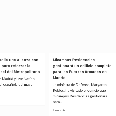
 sella una alianza con
Micampus Residencias
 para reforzar la
gestionará un edificio completo
ical del Metropolitano
para las Fuerzas Armadas en
Madrid
de Madrid y Live Nation
lial española del mayor
La ministra de Defensa, Margarita
Robles, ha visitado el edificio que
micampus Residencias gestionará
para...
e
Leer
Leer más
más