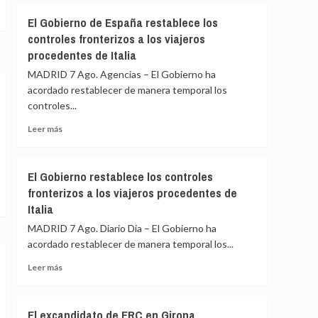
Cumbre
Felipe
El Gobierno de España restablece los
de
VI
controles fronterizos a los viajeros
Madrid
y
procedentes de Italia
De
la
MADRID 7 Ago. Agencias – El Gobierno ha
Espriella
acordado restablecer de manera temporal los
escenifican
controles...
la
relación
Leer
Leer más
de
más
«fraternidad»
sobre
de
El
El Gobierno restablece los controles
España
Gobierno
y
fronterizos a los viajeros procedentes de
de
Colombia
Italia
España
restablece
MADRID 7 Ago. Diario Dia – El Gobierno ha
los
acordado restablecer de manera temporal los...
controles
fronterizos
Leer
Leer más
a
más
los
sobre
viajeros
El
El excandidato de ERC en Girona
procedentes