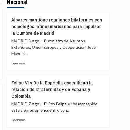
Nacional
Albares mantiene reuniones bilaterales con
homólogos latinoamericanos para impulsar
la Cumbre de Madrid
MADRID 8 Ago. – El ministro de Asuntos
Exteriores, Unión Europea y Cooperación, José
Manuel...
Leer
Leer más
más
sobre
Albares
Felipe VI y De la Espriella escenifican la
mantiene
relación de «fraternidad» de España y
reuniones
Colombia
bilaterales
con
MADRID 7 Ago. – El Rey Felipe VI ha mantenido
homólogos
este viernes un encuentro con...
latinoamericanos
para
Leer
Leer más
impulsar
más
la
sobre