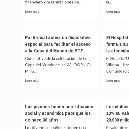
IoT
financiero y organizaciones de...
la...
está
para
Leer
Leer
marc
Leer más
Leer más
elevar
más
más
el
la
sobre
sobr
futu
productividad
AP
Sépt
y
Institute
jorna
reducir
Pal Arinsal activa un dispositivo
El Hospital
ve
cont
costes
especial para facilitar el acceso
forma a su
insuficiente
la
la
pobr
a la Copa del Mundo de BTT
la atenció
EU
de
Con motivo de la celebración de la
El Hospital 
Inc.
fárm
Copa del Mundo de las WHOOP UCI
Villalba —hos
sin
de
MTB...
avances
Comunidad d
Angel
en
Phar
Leer
Leer
Leer más
Leer más
financiación
y
más
más
del
el
sobre
sobr
mercado
Banc
Pal
El
europeo
Farm
Arinsal
Hospi
Los jóvenes tienen una situación
Los clubes
activa
Gene
social y económica peor que los
13% su val
un
de
dispositivo
Villal
de hace 30 años
20.900 mil
especial
form
Los jóvenes españoles tienen una
El valor de 
para
a