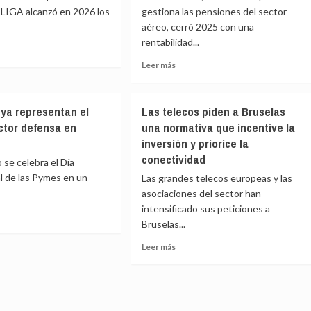
ALIGA alcanzó en 2026 los
gestiona las pensiones del sector
que
po
aéreo, cerró 2025 con una
la
maternidad
rentabilidad...
rar
se
Leer
Leer más
acerca
e
más
ción
a
sobre
los
s
Loreto
40
ya representan el
Las telecos piden a Bruselas
Mutua
escentes
años
ctor defensa en
una normativa que incentive la
a
alcanza
n
inversión y priorice la
cifras
históricas:
conectividad
o se celebra el Día
casi
l de las Pymes en un
Las grandes telecos europeas y las
1.400
asociaciones del sector han
millones
intensificado sus peticiones a
de
ran
patrimonio
Bruselas...
e
Leer
00
Leer más
más
nes
s
sobre
Las
s
esentan
telecos
piden