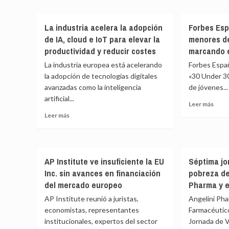
al
a
Isdin
Rechazada
verano
la
y
la
aten
La industria acelera la adopción
Forbes Esp
Movi
petición
de IA, cloud e IoT para elevar la
menores de
Tea
del
reivi
Madrid
productividad y reducir costes
marcando e
la
de
La industria europea está acelerando
Forbes Españ
foto
suspender
la adopción de tecnologías digitales
«30 Under 30
ante
el
avanzadas como la inteligencia
de jóvenes...
del
protocolo
Tour
frente
artificial...
Leer
Leer más
de
al
más
Leer
Leer más
Franc
acoso
sobr
más
sexual
Forb
sobre
de
Espa
La
LaLiga
reco
industria
AP Institute ve insuficiente la EU
Séptima jo
a
acelera
los
Inc. sin avances en financiación
pobreza de
la
30
adopción
del mercado europeo
Pharma y e
meno
de
AP Institute reunió a juristas,
Angelini Ph
de
IA,
economistas, representantes
Farmacéutico
30
cloud
años
institucionales, expertos del sector
e
Jornada de V
que