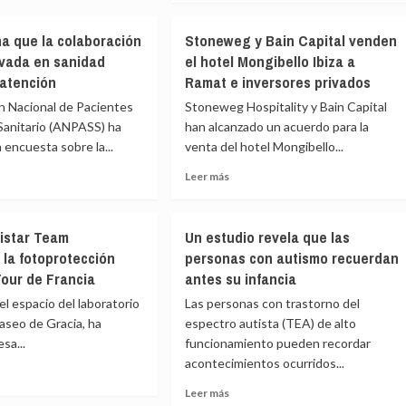
ico
sobre
Micampus
na que la colaboración
Stoneweg y Bain Capital venden
Residencias
za
ivada en sanidad
el hotel Mongibello Ibiza a
gestionará
 atención
Ramat e inversores privados
un
edificio
n Nacional de Pacientes
Stoneweg Hospitality y Bain Capital
on
completo
Sanitario (ANPASS) ha
han alcanzado un acuerdo para la
para
zar
 encuesta sobre la...
venta del hotel Mongibello...
las
Fuerzas
Leer
Leer más
a
Armadas
más
al
en
e
sobre
Madrid
Stoneweg
opolitano
vistar Team
Un estudio revela que las
y
 la fotoprotección
personas con autismo recuerdan
a
Bain
Tour de Francia
antes su infancia
Capital
venden
el espacio del laboratorio
Las personas con trastorno del
oración
el
aseo de Gracia, ha
espectro autista (TEA) de alto
co-
hotel
sa...
funcionamiento pueden recordar
da
Mongibello
acontecimientos ocurridos...
Ibiza
ad
a
Leer
Leer más
a
Ramat
e