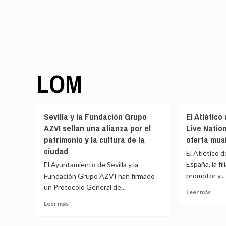
LOM
Sevilla y la Fundación Grupo
El Atlético
AZVI sellan una alianza por el
Live Nation
patrimonio y la cultura de la
oferta mus
ciudad
El Atlético 
España, la fi
El Ayuntamiento de Sevilla y la
promotor y...
Fundación Grupo AZVI han firmado
un Protocolo General de...
Leer
Leer más
más
Leer
Leer más
sobr
más
El
sobre