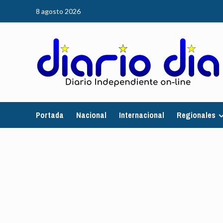
Saltar
8 agosto 2026
al
contenido
Portada
Nacional
Internacional
Regionales