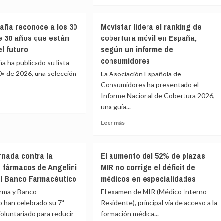
más
e
sobre
inversores
Un
ción
privados
aña reconoce a los 30
Movistar lidera el ranking de
star
estudio
 30 años que están
cobertura móvil en España,
m
revela
ndican
l futuro
según un informe de
que
las
consumidores
a ha publicado su lista
protección
personas
» de 2026, una selección
La Asociación Española de
s
con
Consumidores ha presentado el
autismo
recuerdan
Informe Nacional de Cobertura 2026,
antes
una guía...
ia
su
e
Leer
Leer más
infancia
es
más
ña
sobre
noce
Movistar
rnada contra la
El aumento del 52% de plazas
lidera
 fármacos de Angelini
MIR no corrige el déficit de
el
l Banco Farmacéutico
médicos en especialidades
ranking
res
de
arma y Banco
El examen de MIR (Médico Interno
cobertura
 han celebrado su 7ª
Residente), principal vía de acceso a la
móvil
oluntariado para reducir
formación médica...
en