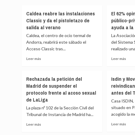
Atlét
Sevilla
sella
y
Caldea reabre las instalaciones
El 62% opi
una
la
alian
Classic y da el pistoletazo de
público-pr
Fundación
con
Grupo
salida al verano
ayuda a la
Live
AZVI
Caldea, el centro de ocio termal de
La Asociació
Nati
sellan
Andorra, reabrirá este sábado el
del Sistema 
para
una
refor
Acceso Classic tras...
realizado una
alianza
la
por
Leer
Leer
Leer más
Leer más
ofert
el
más
más
music
patrimonio
sobre
sobr
del
y
Caldea
El
Metr
la
Rechazada la petición del
Isdin y Mo
reabre
62%
cultura
Madrid de suspender el
reivindican
las
opin
de
protocolo frente al acoso sexual
antes del 
instalaciones
que
la
Classic
la
de LaLiga
ciudad
Casa ISDIN, 
y
colab
situado en P
La plaza nº 102 de la Sección Civil del
da
públi
acogido la me
Tribunal de Instancia de Madrid ha...
el
priva
pistoletazo
en
Leer
Leer
Leer más
Leer más
de
sanid
más
más
salida
ayud
sobr
sobre