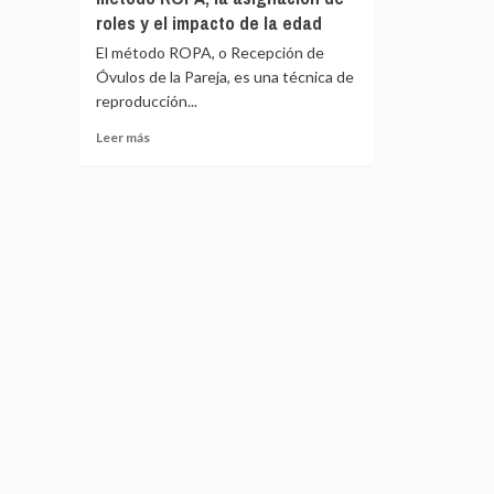
Nast
80%
roles y el impacto de la edad
Traveler
del
El método ROPA, o Recepción de
con
sect
Óvulos de la Pareja, es una técnica de
cinco
defe
galardones
en
reproducción...
para
Espa
Leer
Leer más
sus
más
islas
sobre
IVI
detalla
el
funcionamiento
del
método
ROPA,
la
asignación
de
roles
y
el
impacto
de