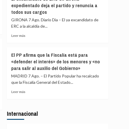
Gobierno
expedientado deja el partido y renuncia a
de
restablece
Italia
todos sus cargos
los
controles
GIRONA 7 Ago. Diario Dia – El ya excandidato de
fronterizos
ERC a la alcaldía de...
a
los
Leer
Leer más
viajeros
más
procedentes
sobre
de
El
El PP afirma que la Fiscalía está para
Italia
excandidato
«defender el interés» de los menores y «no
de
para salir al auxilio del Gobierno»
ERC
en
MADRID 7 Ago. – El Partido Popular ha recalcado
Girona
que la Fiscalía General del Estado...
expedientado
deja
Leer
Leer más
el
más
partido
sobre
y
El
renuncia
Internacional
PP
a
afirma
todos
que
sus