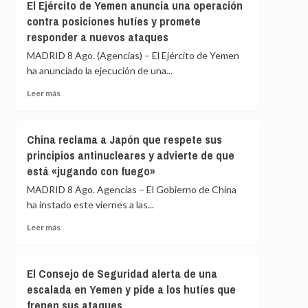
la
El Ejército de Yemen anuncia una operación
cargos
Fiscalía
contra posiciones hutíes y promete
está
responder a nuevos ataques
para
«defender
MADRID 8 Ago. (Agencias) – El Ejército de Yemen
el
ha anunciado la ejecución de una...
interés»
Leer
de
Leer más
más
los
sobre
menores
El
y
China reclama a Japón que respete sus
Ejército
«no
principios antinucleares y advierte de que
de
para
está «jugando con fuego»
Yemen
salir
anuncia
al
MADRID 8 Ago. Agencias – El Gobierno de China
una
auxilio
ha instado este viernes a las...
operación
del
contra
Gobierno»
Leer
Leer más
posiciones
más
hutíes
sobre
y
China
El Consejo de Seguridad alerta de una
promete
reclama
escalada en Yemen y pide a los hutíes que
responder
a
a
frenen sus ataques
Japón