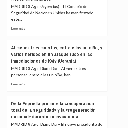
nuevos
que
MADRID 8 Ago. (Agencias) – El Consejo de
ataques
respete
Seguridad de Naciones Unidas ha manifestado
sus
este...
principios
antinucleares
Leer
Leer más
y
más
advierte
sobre
de
El
Al menos tres muertos, entre ellos un niño, y
que
Consejo
está
varios heridos en un ataque ruso en las
de
«jugando
inmediaciones de Kyiv (Ucrania)
Seguridad
con
alerta
MADRID 8 Ago. Diario Dia – Al menos tres
fuego»
de
personas, entre ellas un niño, han...
una
escalada
Leer
Leer más
en
más
Yemen
sobre
y
Al
De la Espriella promete la «recuperación
pide
menos
total de la seguridad» y la «regeneración
a
tres
los
nacional» durante su investidura
muertos,
hutíes
entre
MADRID 8 Ago. Diario Dia – El nuevo presidente de
que
ellos