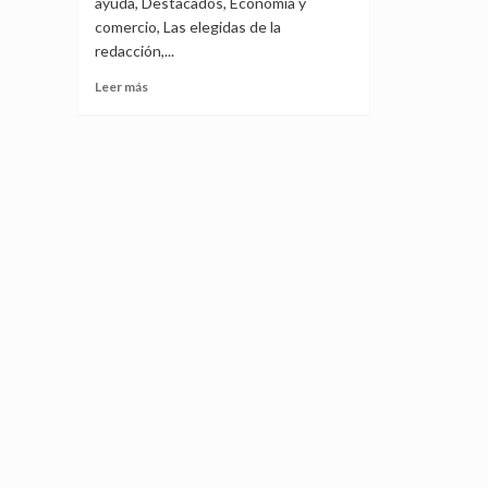
ayuda, Destacados, Economía y
comercio, Las elegidas de la
redacción,...
Leer
Leer más
más
sobre
La
covid:
combinación
letal
para
una
sociedad
desamparada