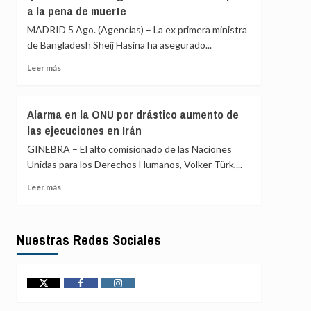
a
a la pena de muerte
países
Lula
árabes
MADRID 5 Ago. (Agencias) – La ex primera ministra
y
de Bangladesh Sheij Hasina ha asegurado...
musulmanes
condenan
Leer
Leer más
«violaciones»
más
de
sobre
Israel
La
Alarma en la ONU por drástico aumento de
en
ex
las ejecuciones en Irán
Al
primera
Aqsa
ministra
GINEBRA – El alto comisionado de las Naciones
y
Sheij
Unidas para los Derechos Humanos, Volker Türk,...
el
Hasina
Santo
asegura
Leer
Leer más
Sepulcro
que
más
volverá
sobre
a
Alarma
Nuestras Redes Sociales
Bangladesh
en
en
la
diciembre
ONU
pese
por
Twitter
Facebook
Instagram
a
drástico
la
aumento