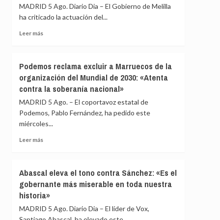
Medicina
MADRID 5 Ago. Diario Dia – El Gobierno de Melilla
Legal
ha criticado la actuación del...
de
Ceuta
Leer
Leer más
recibe
más
los
sobre
cuerpos
Melilla
Podemos reclama excluir a Marruecos de la
de
acusa
organización del Mundial de 2030: «Atenta
80
al
contra la soberanía nacional»
fallecidos
Gobierno
durante
de
MADRID 5 Ago. – El coportavoz estatal de
la
una
Podemos, Pablo Fernández, ha pedido este
crisis
respuesta
miércoles...
migratoria
«tardía»
del
Leer
Leer más
Estado
más
ante
sobre
la
Podemos
Abascal eleva el tono contra Sánchez: «Es el
crisis
reclama
migratoria
gobernante más miserable en toda nuestra
excluir
historia»
a
Marruecos
MADRID 5 Ago. Diario Dia – El líder de Vox,
de
Santiago Abascal, ha elevado este...