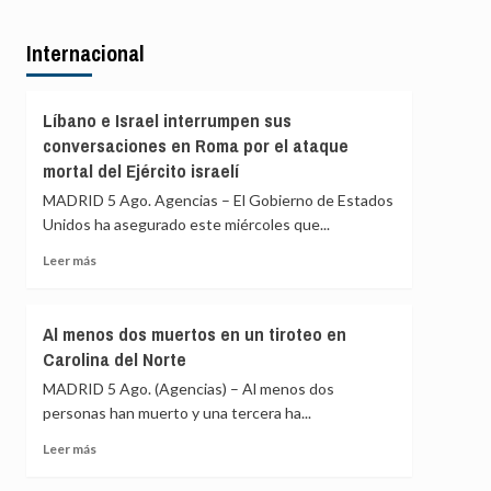
Día
sobre
del
La
Trono
Internacional
Policía
y
Nacional
destacó
ha
los
identificado
Líbano e Israel interrumpen sus
«lazos
a
conversaciones en Roma por el ataque
de
528
mortal del Ejército israelí
hermandad»
menores
entre
no
MADRID 5 Ago. Agencias – El Gobierno de Estados
ambos
acompañados
Unidos ha asegurado este miércoles que...
países
en
Leer
Ceuta
Leer más
más
sobre
Líbano
Al menos dos muertos en un tiroteo en
e
Carolina del Norte
Israel
interrumpen
MADRID 5 Ago. (Agencias) – Al menos dos
sus
personas han muerto y una tercera ha...
conversaciones
en
Leer
Leer más
Roma
más
por
sobre