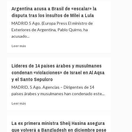
el
Al
Argentina acusa a Brasil de «escalar» la
ataque
menos
disputa tras los insultos de Milei a Lula
mortal
dos
del
muertos
MADRID 5 Ago. (Europa Press El ministro de
Ejército
en
Exteriores de Argentina, Pablo Quirno, ha
israelí
un
acusado...
tiroteo
en
Leer
Leer más
Carolina
más
del
sobre
Norte
Argentina
Líderes de 14 países árabes y musulmanes
acusa
condenan «violaciones» de Israel en Al Aqsa
a
y el Santo Sepulcro
Brasil
de
MADRID, 5 Ago. Agencias – Dirigentes de 14
«escalar»
países árabes y musulmanes han condenado este...
la
disputa
Leer
Leer más
tras
más
los
sobre
insultos
Líderes
La ex primera ministra Sheij Hasina asegura
de
de
que volverá a Bangladesh en diciembre pese
Milei
14