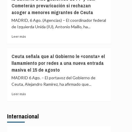
Asociación
«blindar»
Cometerán prevaricación si rechazan
de
la
acoger a menores migrantes de Ceuta
Vecinos
frontera
del
MADRID, 6 Ago. (Agencias) – El coordinador federal
con
Príncipe
más
de Izquierda Unida (IU), Antonio Maíllo, ha...
cifra
medios
en
Leer
Leer más
europeos
más
más
de
sobre
4.800
IU
Ceuta señala que al Gobierno le «consta» el
los
advierte
llamamiento por redes a una nueva entrada
menores
a
migrantes
masiva el 15 de agosto
los
en
gobiernos
MADRID 6 Ago. – El portavoz del Gobierno de
la
de
Ceuta, Alejandro Ramírez, ha afirmado que...
barriada
PP
ceutí
y
Leer
Leer más
Vox:
más
Cometerán
sobre
prevaricación
Ceuta
si
Internacional
señala
rechazan
que
acoger
al
a