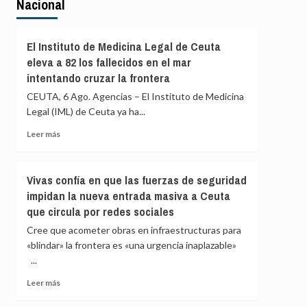
Nacional
El Instituto de Medicina Legal de Ceuta
eleva a 82 los fallecidos en el mar
intentando cruzar la frontera
CEUTA, 6 Ago. Agencias – El Instituto de Medicina
Legal (IML) de Ceuta ya ha...
Leer
Leer más
más
sobre
El
Vivas confía en que las fuerzas de seguridad
Instituto
impidan la nueva entrada masiva a Ceuta
de
que circula por redes sociales
Medicina
Legal
Cree que acometer obras en infraestructuras para
de
«blindar» la frontera es «una urgencia inaplazable»
Ceuta
...
eleva
a
Leer
Leer más
82
más
los
sobre