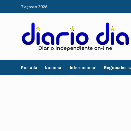
Saltar
7 agosto 2026
al
contenido
Portada
Nacional
Internacional
Regionales