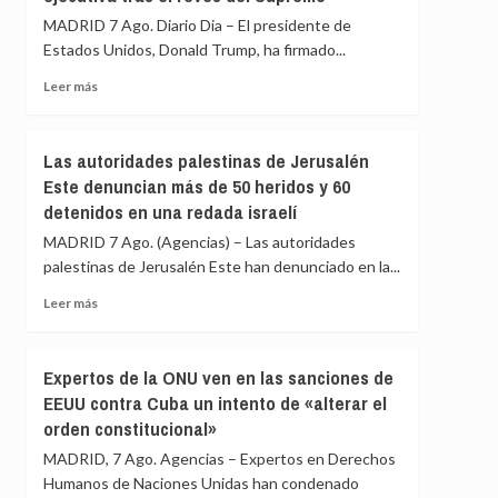
el
de
MADRID 7 Ago. Diario Dia – El presidente de
lema
la
Estados Unidos, Donald Trump, ha firmado...
‘La
ONU
patria
condena
Leer
Leer más
no
el
más
se
atentado
sobre
vende’
suicida
Trump
Las autoridades palestinas de Jerusalén
talibán
trata
Este denuncian más de 50 heridos y 60
en
de
el
detenidos en una redada israelí
nuevo
noroeste
de
MADRID 7 Ago. (Agencias) – Las autoridades
de
restringir
palestinas de Jerusalén Este han denunciado en la...
Pakistán
la
ciudadanía
Leer
Leer más
por
más
nacimiento
sobre
con
Las
Expertos de la ONU ven en las sanciones de
una
autoridades
EEUU contra Cuba un intento de «alterar el
orden
palestinas
ejecutiva
orden constitucional»
de
tras
Jerusalén
MADRID, 7 Ago. Agencias – Expertos en Derechos
el
Este
Humanos de Naciones Unidas han condenado
revés
denuncian