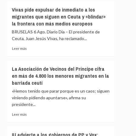
fallecidos
Vivas
Vivas pide expulsar de inmediato a los
en
confía
el
migrantes que siguen en Ceuta y «blindar»
en
mar
la frontera con más medios europeos
que
intentando
las
BRUSELAS 6 Ago. Diario Dia – El presidente de
cruzar
fuerzas
la
Ceuta, Juan Jesús Vivas, ha reclamado...
de
frontera
seguridad
Leer
Leer más
impidan
más
la
sobre
nueva
Vivas
La Asociación de Vecinos del Príncipe cifra
entrada
pide
en más de 4.800 los menores migrantes en la
masiva
expulsar
a
barriada ceutí
de
Ceuta
inmediato
«Hemos tenido que parar porque es un caos; siguen
que
a
viniendo pidiendo apuntarse», afirma su
circula
los
por
presidente...
migrantes
redes
que
Leer
Leer más
sociales
siguen
más
en
sobre
Ceuta
La
IU advierte a los gobiernos de PP y Vox:
y