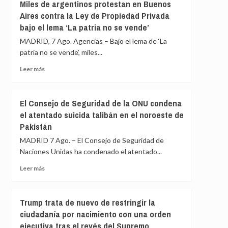
Gobierno
Miles de argentinos protestan en Buenos
menores
le
Aires contra la Ley de Propiedad Privada
migrantes
«consta»
bajo el lema ‘La patria no se vende’
de
el
Ceuta
llamamiento
MADRID, 7 Ago. Agencias – Bajo el lema de ‘La
por
patria no se vende’, miles...
redes
Leer
a
Leer más
más
una
sobre
nueva
Miles
entrada
El Consejo de Seguridad de la ONU condena
de
masiva
el atentado suicida talibán en el noroeste de
argentinos
el
Pakistán
protestan
15
en
de
MADRID 7 Ago. – El Consejo de Seguridad de
Buenos
agosto
Naciones Unidas ha condenado el atentado...
Aires
contra
Leer
Leer más
la
más
Ley
sobre
de
El
Trump trata de nuevo de restringir la
Propiedad
Consejo
ciudadanía por nacimiento con una orden
Privada
de
bajo
ejecutiva tras el revés del Supremo
Seguridad