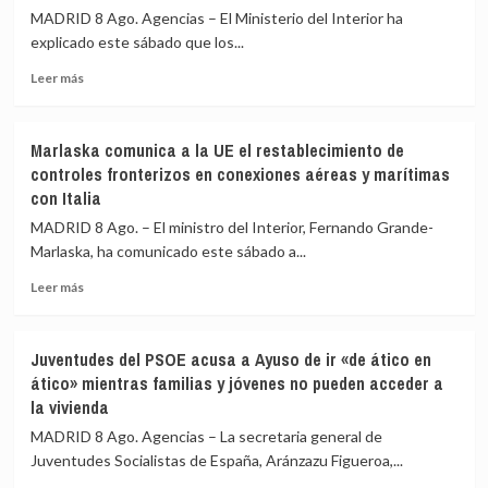
y
los
MADRID 8 Ago. Agencias – El Ministerio del Interior ha
Castellón
aeropuertos
explicado este sábado que los...
y
de
pide
Leer
Málaga,
Leer más
máxima
más
Sevilla,
precaución
sobre
Bilbao,
Interior
Alicante
Marlaska comunica a la UE el restablecimiento de
asegura
y
controles fronterizos en conexiones aéreas y marítimas
que
Valencia
con Italia
los
los
controles
controles
MADRID 8 Ago. – El ministro del Interior, Fernando Grande-
aéreos
a
Marlaska, ha comunicado este sábado a...
a
viajeros
viajeros
desde
Leer
Leer más
desde
Italia
más
Italia
sobre
se
Marlaska
Juventudes del PSOE acusa a Ayuso de ir «de ático en
realizan
comunica
ático» mientras familias y jóvenes no pueden acceder a
«a
a
la vivienda
puerta
la
de
UE
MADRID 8 Ago. Agencias – La secretaria general de
avión»
el
Juventudes Socialistas de España, Aránzazu Figueroa,...
restablecimiento