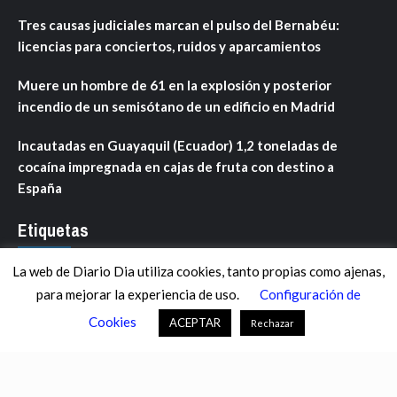
Tres causas judiciales marcan el pulso del Bernabéu:
licencias para conciertos, ruidos y aparcamientos
Muere un hombre de 61 en la explosión y posterior
incendio de un semisótano de un edificio en Madrid
Incautadas en Guayaquil (Ecuador) 1,2 toneladas de
cocaína impregnada en cajas de fruta con destino a
España
Etiquetas
La web de Diario Dia utiliza cookies, tanto propias como ajenas,
ANDALUCÍA
ARAGÓN
ASTURIAS
C. VALENCIANA
para mejorar la experiencia de uso.
Configuración de
CASTILLA-LA MANCHA
CASTILLA Y LEÓN
CATALUNYA
Cookies
ACEPTAR
Rechazar
CHANCE
CIENCIA
CULTURA
DEFENSA
DEPORTES
DESCONECTA
DESTACADOS
ECONOMÍA FINANZAS