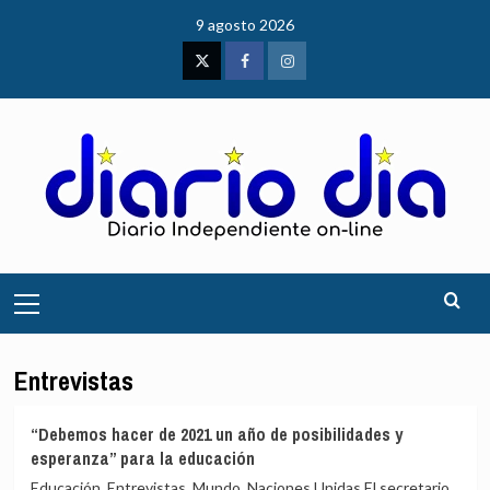
Saltar
9 agosto 2026
al
contenido
Twitter
Facebook
Instagram
Menú
principal
Entrevistas
“Debemos hacer de 2021 un año de posibilidades y
esperanza” para la educación
Educación, Entrevistas, Mundo, Naciones Unidas El secretario