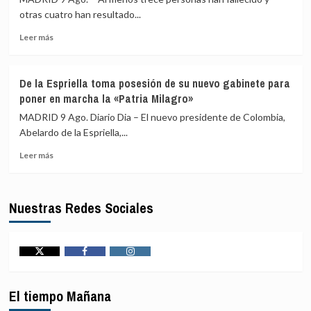
pacto
marco
otras cuatro han resultado...
de
fiscal
Leer
defensa
Leer más
más
con
sobre
Arabia
Al
Saudí
De la Espriella toma posesión de su nuevo gabinete para
menos
y
poner en marcha la «Patria Milagro»
trece
Pakistán
muertos
«no
MADRID 9 Ago. Diario Dia – El nuevo presidente de Colombia,
y
está
Abelardo de la Espriella,...
cuatro
dirigido
Leer
heridos
contra
Leer más
más
al
ningún
sobre
chocar
país»
De
una
Nuestras Redes Sociales
la
van
Espriella
contra
toma
un
posesión
trailer
de
en
Twitter
Facebook
Instagram
su
una
nuevo
carretera
El tiempo Mañana
gabinete
de