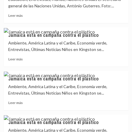
general de las Naciones Unidas, António Guterres. Foto:...
Leer
Leer más
más
sobre
“Debemos
Jamaica está en campaña contra el plástico
hacer
Ambiente, América Latina y el Caribe, Economía verde,
de
2021
Entrevistas, Últimas Noticias Niños en Kingston se...
un
Leer
Leer más
año
más
de
sobre
posibilidades
Jamaica
y
Jamaica está en campaña contra el plástico
está
esperanza”
Ambiente, América Latina y el Caribe, Economía verde,
en
para
campaña
Entrevistas, Últimas Noticias Niños en Kingston se...
la
contra
educación
Leer
Leer más
el
más
plástico
sobre
Jamaica
Jamaica está en campaña contra el plástico
está
Ambiente, América Latina y el Caribe, Economía verde,
en