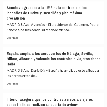
sobre
España
Sánchez agradece a la UME su labor frente a los
realiza
incendios de Huelva y Castellón y pide máxima
controles
precaución
a
199
MADRID 8 Ago. Agencias – El presidente del Gobierno, Pedro
pasajeros
Sánchez, ha trasladado su reconocimiento...
de
terceros
Leer
Leer más
países
más
en
sobre
el
Sánchez
España amplía a los aeropuertos de Málaga, Sevilla,
primer
agradece
Bilbao, Alicante y Valencia los controles a viajeros desde
día
a
Italia
de
la
restablecimiento
UME
MADRID 8 Ago. Diario Dia – España ha ampliado este sábado a
de
su
los aeropuertos de...
fronteras
labor
con
frente
Leer
Leer más
Italia
a
más
los
sobre
incendios
España
Interior asegura que los controles aéreos a viajeros
de
amplía
desde Italia se realizan «a puerta de avión»
Huelva
a