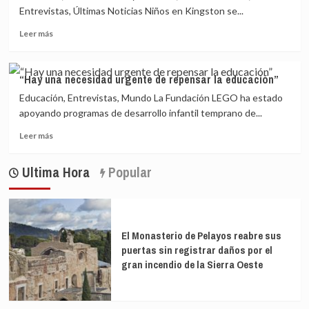
campaña
Entrevistas, Últimas Noticias Niños en Kingston se...
contra
Leer
Leer más
el
más
plástico
sobre
Jamaica
“Hay una necesidad urgente de repensar la educación”
está
Educación, Entrevistas, Mundo La Fundación LEGO ha estado
en
campaña
apoyando programas de desarrollo infantil temprano de...
contra
Leer
Leer más
el
más
plástico
sobre
Ultima Hora
Popular
“Hay
una
necesidad
urgente
de
El Monasterio de Pelayos reabre sus
repensar
puertas sin registrar daños por el
la
gran incendio de la Sierra Oeste
educación”