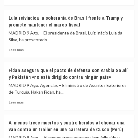
cámaras
más
vivienda
corporales
sobre
para
Incautadas
Lula reivindica la soberanía de Brasil frente a Trump y
agosto
en
promete mantener el marco fiscal
Guayaquil
(Ecuador)
MADRID 9 Ago. – El presidente de Brasil, Luiz Inácio Lula da
1,2
Silva, ha presentado...
toneladas
Leer
de
Leer más
más
cocaína
sobre
impregnada
Lula
en
Fidan asegura que el pacto de defensa con Arabia Saudí
reivindica
cajas
y Pakistán «no está dirigido contra ningún país»
la
de
soberanía
fruta
MADRID 9 Ago. Agencias – El ministro de Asuntos Exteriores
de
con
de Turquía, Hakan Fidan, ha...
Brasil
destino
Leer
frente
a
Leer más
más
a
España
sobre
Trump
Fidan
y
Al menos trece muertos y cuatro heridos al chocar una
asegura
promete
van contra un trailer en una carretera de Cusco (Perú)
que
mantener
el
el
MADRID 9 Ago. – Al menos trece personas han fallecido y