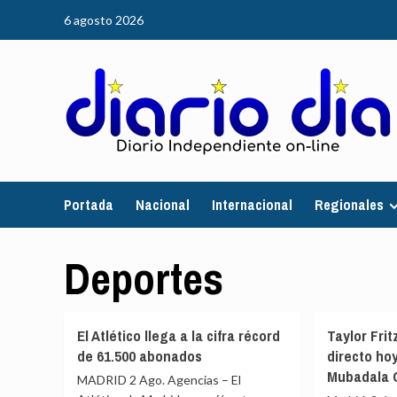
Saltar
6 agosto 2026
al
contenido
Portada
Nacional
Internacional
Regionales
Deportes
El Atlético llega a la cifra récord
Taylor Frit
de 61.500 abonados
directo hoy
Mubadala 
MADRID 2 Ago. Agencias – El