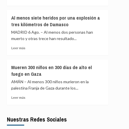
de
más
los
sobre
43
Uganda
Al menos siete heridos por una explosión a
desaparecidos
autoriza
tres kilómetros de Damasco
de
el
Ayotzinapa
envío
MADRID 6 Ago. – Al menos dos personas han
de
muerto y otras trece han resultado...
tropas
a
Leer
Leer más
Gaza
más
como
sobre
parte
Al
Mueren 300 niños en 300 días de alto el
de
menos
fuego en Gaza
la
siete
Fuerza
heridos
AMÁN – Al menos 300 niños murieron en la
de
por
palestina Franja de Gaza durante los...
Estabilización
una
Internacional
explosión
Leer
Leer más
a
más
tres
sobre
kilómetros
Mueren
Nuestras Redes Sociales
de
300
Damasco
niños