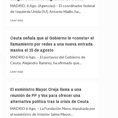
frontera
del
MADRID, 6 Ago. (Agencias) – El coordinador federal
con
Príncipe
más
de Izquierda Unida (IU), Antonio Maíllo, ha...
cifra
medios
en
Leer
Leer más
europeos
más
más
de
sobre
4.800
IU
Ceuta señala que al Gobierno le «consta» el
los
advierte
llamamiento por redes a una nueva entrada
menores
a
migrantes
masiva el 15 de agosto
los
en
gobiernos
MADRID 6 Ago. – El portavoz del Gobierno de
la
de
Ceuta, Alejandro Ramírez, ha afirmado que...
barriada
PP
ceutí
y
Leer
Leer más
Vox:
más
Cometerán
sobre
prevaricación
Ceuta
El exministro Mayor Oreja llama a una
si
señala
reunión de PP y Vox para ofrecer una
rechazan
que
acoger
alternativa política tras la crisis de Ceuta
al
a
Gobierno
MADRID 6 Ago. – La Fundación Neos, impulsada por
menores
le
el exministro de Interior Jaime Mayor...
migrantes
«consta»