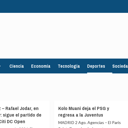
Ciencia
Economía
Tecnología
Deportes
Socied
z – Rafael Jodar, en
Kolo Muani deja el PSG y
: sigue el partido de
regresa a la Juventus
Citi DC Open
MADRID 2 Ago. Agencias – El Paris