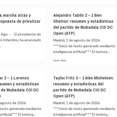
más
y
e
sobre
Espí
Muere
da marcha atrás y
Alejandro Tabilo 2 – 1 Ben
M
Nirmal
ropuesta de privatizar
Shelton: resumen y estadísticas
ia
Purja,
del partido de Mubadala Citi DC
el
r
hombre
Open (ATP)
Ago. – El presidente de
edido
de
nni Infantino, ha anunciado
Madrid, 1 de agosto de 2026.
los
.
***Inicio de texto generado mediante
14
inteligencia artificial*** El tenista...
ochomiles
tad
en
Leer
Leer más
seis
e
más
ius
meses,
tino
sobre
en
Alejandro
r
la
ar 2 – 1 Lorenzo
Taylor Fritz 2 – 1 Alex Michelsen:
ha
Tabilo
avalancha
esumen y estadísticas
resumen y estadísticas del
2
en
o de Mubadala Citi DC
partido de Mubadala Citi DC
–
tas
el
1
)
Open (ATP)
Broad
Ben
Peak
 agosto de 2026.
Madrid, 1 de agosto de 2026.
uesta
Shelton:
e texto generado mediante
***Inicio de texto generado mediante
resumen
tizar
rtificial*** El tenista...
inteligencia artificial*** El tenista...
y