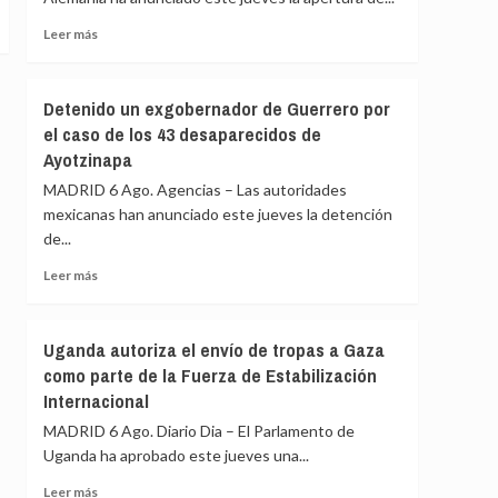
Brasil
de
suspende
Ceuta
Leer
Leer más
de
más
funciones
sobre
a
La
Detenido un exgobernador de Guerrero por
uno
Fiscalía
el caso de los 43 desaparecidos de
de
alemana
sus
Ayotzinapa
investiga
jueces
el
MADRID 6 Ago. Agencias – Las autoridades
acusado
dron
mexicanas han anunciado este jueves la detención
de
con
acoso
de...
explosivos
sexual
detectado
Leer
Leer más
en
más
el
sobre
aeropuerto
Detenido
Uganda autoriza el envío de tropas a Gaza
de
un
Leipzig
como parte de la Fuerza de Estabilización
exgobernador
Internacional
de
Guerrero
MADRID 6 Ago. Diario Dia – El Parlamento de
por
Uganda ha aprobado este jueves una...
el
caso
Leer
Leer más