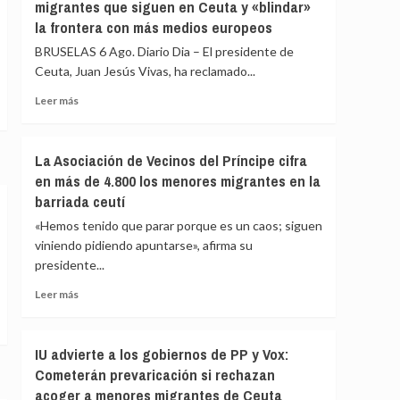
migrantes que siguen en Ceuta y «blindar»
en
la frontera con más medios europeos
que
las
BRUSELAS 6 Ago. Diario Dia – El presidente de
fuerzas
Ceuta, Juan Jesús Vivas, ha reclamado...
de
seguridad
Leer
Leer más
impidan
más
la
sobre
nueva
Vivas
La Asociación de Vecinos del Príncipe cifra
entrada
pide
en más de 4.800 los menores migrantes en la
masiva
expulsar
a
barriada ceutí
de
Ceuta
inmediato
«Hemos tenido que parar porque es un caos; siguen
que
a
viniendo pidiendo apuntarse», afirma su
circula
los
por
presidente...
migrantes
redes
que
Leer
Leer más
sociales
siguen
más
en
sobre
Ceuta
La
IU advierte a los gobiernos de PP y Vox:
y
Asociación
«blindar»
Cometerán prevaricación si rechazan
de
la
acoger a menores migrantes de Ceuta
Vecinos