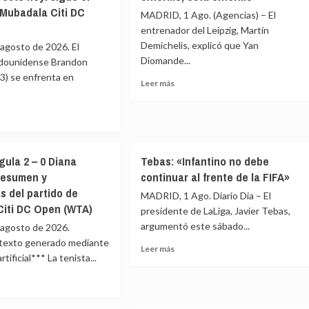
DC
o,
bronce
 Mubadala Citi DC
MADRID, 1 Ago. (Agencias) – El
Open
en
(ATP)
entrenador del Leipzig, Martín
to
el
Demichelis, explicó que Yan
 agosto de 2026. El
EuroHockey
Diomande...
Sub-
adounidense Brandon
21
3) se enfrenta en
Leer
Leer más
do
de
más
Valencia
sobre
dala
Demichelis:
«Si
e
Diomande
n
don
gula 2 – 0 Diana
Tebas: «Infantino no debe
está
shima
enfermo,
resumen y
continuar al frente de la FIFA»
está
s del partido de
r
MADRID, 1 Ago. Diario Dia – El
enfermo»
Citi DC Open (WTA)
presidente de LaLiga, Javier Tebas,
argumentó este sábado...
 agosto de 2026.
to
e texto generado mediante
Leer
Leer más
rtificial*** La tenista...
más
sobre
do
Tebas:
«Infantino
e