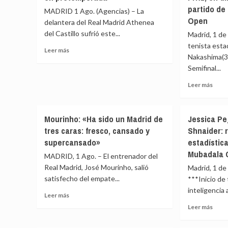
Tabil
partido de
–
MADRID 1 Ago. (Agencias) – La
en
2
Open
delantera del Real Madrid Athenea
direc
Taylor
del Castillo sufrió este...
Madrid, 1 de
hoy:
Fritz:
sigue
tenista est
resumen
Leer
Leer más
el
y
Nakashima(3
más
parti
estadísticas
Semifinal...
sobre
de
del
Athenea
Muba
Leer
Leer más
partido
se
Citi
más
de
fractura
DC
sobr
Mubadala
la
Ope
Bran
Citi
clavícula
Mourinho: «Ha sido un Madrid de
Jessica Pe
Naka
DC
en
tres caras: fresco, cansado y
Shnaider: 
–
Open
pretemporada
supercansado»
estadística
Taylo
(ATP)
Fritz,
Mubadala 
MADRID, 1 Ago. – El entrenador del
en
Real Madrid, José Mourinho, salió
Madrid, 1 de
direc
satisfecho del empate...
***Inicio d
hoy:
inteligencia a
sigue
Leer
Leer más
el
más
Leer
Leer más
parti
sobre
más
de
Mourinho:
sobr