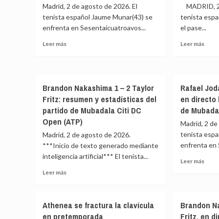
tan
Madrid, 2 de agosto de 2026. El
MADRID, 2 
direc
superior’
tenista español Jaume Munar(43) se
tenista espa
hoy:
tiene
enfrenta en Sesentaicuatroavos...
el pase...
sigue
poca
el
credibilidad
Leer
Leer
Leer más
Leer más
parti
para
más
más
de
dar
sobre
sobr
Muba
lecciones
Jaume
Rafa
Citi
sobre
Munar
Jóda
DC
el
Brandon Nakashima 1 – 2 Taylor
Rafael Joda
–
sella
Ope
futuro
Fritz: resumen y estadísticas del
en directo 
Rinky
otra
del
Hijikata,
remo
partido de Mubadala Citi DC
de Mubada
fútbol»
en
para
Open (ATP)
Madrid, 2 de
directo
lucha
tenista espa
Madrid, 2 de agosto de 2026.
hoy:
por
sigue
enfrenta en S
el
***Inicio de texto generado mediante
el
títul
inteligencia artificial*** El tenista...
Leer
Leer más
partido
en
más
Leer
Leer más
de
Wash
sobr
más
National
Rafae
sobre
Bank
Joda
Brandon
Open
Athenea se fractura la clavícula
Brandon Na
–
Nakashima
en pretemporada
Fritz, en d
Aleja
1