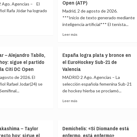
Ariana
Open (ATP)
Ago. Agencias – El
to
Arseneault,
ñol Rafa Jódar ha logrado
Madrid, 2 de agosto de 2026.
en
***Inicio de texto generado mediante
directo
inteligencia artificial*** El tenista...
hoy:
do
sigue
Leer
Leer más
el
e
más
dala
partido
sobre
de
r
Rafael
National
r – Alejandro Tabilo,
España logra plata y bronce en
Jodar
n
Bank
hoy: sigue el partido
el EuroHockey Sub-21 de
2
Open
ntada
la Citi DC Open
Valencia
–
1
 agosto de 2026. El
MADRID 2 Ago. Agencias – La
r
Alejandro
ñol Rafael Jodar(24) se
selección española femenina Sub-21
Tabilo:
emifinal...
de hockey hierba se proclamó...
resumen
o
y
Leer
Leer más
estadísticas
más
ington
del
e
sobre
partido
l
España
de
r
logra
Mubadala
kashima – Taylor
Demichelis: «Si Diomande está
plata
Citi
irecto hoy: sigue el
enfermo, está enfermo»
ndro
y