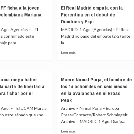
dala
no
ca
FF ficha a la joven
El Real Madrid empata con la
debe
la
continuar
colombiana Mariana
Fiorentina en el debut de
n
al
Dumfries y Espí
frente
Ago. Agencias – El
MADRID, 1 Ago. (Agencias) – El Real
de
a
la
ha confirmado este
Madrid no pasó del empate (2-2) ante
der:
FIFA»
haje para...
la...
men
Leer
Leer más
ísticas
más
e
sobre
do
El
id
Real
dala
rcia niega haber
Muere Nirmal Purja, el hombre de
Madrid
a carta de libertad a
los 14 ochomiles en seis meses,
empata
con
ra fichar por el
en la avalancha en el Broad
n
la
Peak
)
n
Fiorentina
Ago. – El UCAM Murcia
Archivo – Nirmal Purja – Europa
tera
en
mbiana
el
ado este sábado que «no
Press/Contacto/Robert Schmiegelt –
ana
debut
Archivo MADRID, 1 Ago. Diario...
de
Leer
Leer más
Dumfries