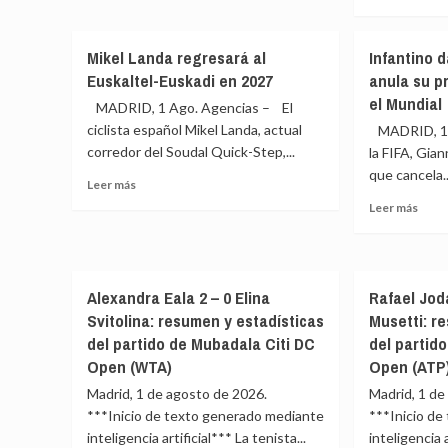
sobre
más
plataforma
El
sobr
de
AS
El
10
Mikel Landa regresará al
Infantino 
Monaco
UCA
metros
Euskaltel-Euskadi en 2027
anula su p
queda
Murc
sincronizada
excluido
el Mundial
niega
MADRID, 1 Ago. Agencias – El
de
habe
ciclista español Mikel Landa, actual
MADRID, 1 
la
conc
corredor del Soudal Quick-Step,...
la FIFA, Gia
Liga
la
francesa
que cancela..
carta
Leer
Leer más
por
de
más
Leer
Leer más
sus
liber
sobre
más
problemas
a
Mikel
sobr
económicos
DeJul
Landa
Infan
para
regresará
da
ficha
Alexandra Eala 2 – 0 Elina
Rafael Jod
al
marc
por
Euskaltel-
Svitolina: resumen y estadísticas
Musetti: r
atrás
el
Euskadi
y
del partido de Mubadala Citi DC
del partid
Besik
en
anula
Open (WTA)
Open (ATP
2027
su
Madrid, 1 de agosto de 2026.
Madrid, 1 de
prop
de
***Inicio de texto generado mediante
***Inicio d
priva
inteligencia artificial*** La tenista...
inteligencia a