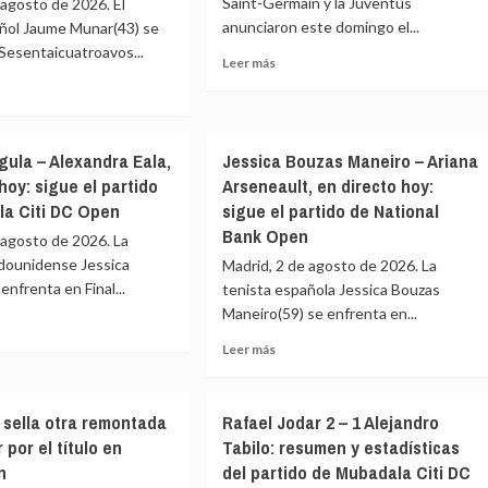
Saint-Germain y la Juventus
 agosto de 2026. El
anunciaron este domingo el...
añol Jaume Munar(43) se
Sesentaicuatroavos...
Leer
Leer más
más
sobre
Kolo
e
Muani
r
gula – Alexandra Eala,
Jessica Bouzas Maneiro – Ariana
deja
hoy: sigue el partido
Arseneault, en directo hoy:
el
PSG
la Citi DC Open
sigue el partido de National
l
y
,
Bank Open
 agosto de 2026. La
regresa
adounidense Jessica
Madrid, 2 de agosto de 2026. La
a
to
enfrenta en Final...
la
tenista española Jessica Bouzas
Juventus
Maneiro(59) se enfrenta en...
Leer
Leer más
do
e
más
ca
sobre
dala
la
Jessica
 sella otra remontada
Rafael Jodar 2 – 1 Alejandro
Bouzas
 por el título en
Tabilo: resumen y estadísticas
andra
Maneiro
n
n
del partido de Mubadala Citi DC
–