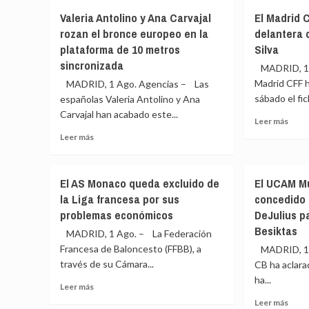
Muba
«Ha
Jessi
Citi
Valeria Antolino y Ana Carvajal
El Madrid C
sido
Pegu
DC
rozan el bronce europeo en la
delantera 
un
2
Ope
Madrid
plataforma de 10 metros
Silva
–
de
0
sincronizada
MADRID, 1 
tres
Dian
Madrid CFF 
MADRID, 1 Ago. Agencias – Las
caras:
Shnai
fresco,
sábado el fic
españolas Valeria Antolino y Ana
resu
cansado
Carvajal han acabado este...
y
Leer
Leer más
y
estad
más
Leer
Leer más
supercansado»
del
sobr
más
parti
El
sobre
de
Madr
Valeria
Muba
El AS Monaco queda excluido de
El UCAM Mu
CFF
Antolino
Citi
la Liga francesa por sus
concedido l
ficha
y
DC
a
problemas económicos
DeJulius pa
Ana
Ope
la
Carvajal
Besiktas
(WTA
MADRID, 1 Ago. – La Federación
jove
rozan
Francesa de Baloncesto (FFBB), a
MADRID, 1 
delan
el
través de su Cámara...
colo
CB ha aclar
bronce
Mari
europeo
ha...
Leer
Leer más
Silva
en
más
Leer
Leer más
la