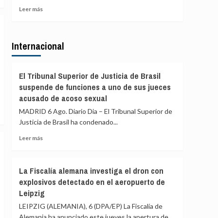
de
el
Leer
Leer más
Ceuta
llamamiento
más
por
sobre
redes
El
a
Internacional
exministro
una
Mayor
nueva
Oreja
entrada
llama
El Tribunal Superior de Justicia de Brasil
masiva
a
suspende de funciones a uno de sus jueces
el
una
acusado de acoso sexual
15
reunión
de
de
MADRID 6 Ago. Diario Dia – El Tribunal Superior de
agosto
PP
Justicia de Brasil ha condenado...
y
Leer
Vox
Leer más
más
para
sobre
ofrecer
El
una
La Fiscalía alemana investiga el dron con
Tribunal
alternativa
explosivos detectado en el aeropuerto de
Superior
política
Leipzig
de
tras
Justicia
la
LEIPZIG (ALEMANIA), 6 (DPA/EP) La Fiscalía de
de
crisis
Alemania ha anunciado este jueves la apertura de...