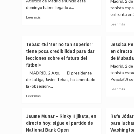
Atlético de Madrid anunció este
Madrid, 2 de
domingo haber llegado a...
tenista esp
enfrenta en 
Leer
Leer más
más
Leer
Leer más
sobre
más
El
sobr
Atlético
Taylo
Tebas: «El ‘ser no tan superior’
Jessica Pe
llega
Fritz
tiene poca credibilidad para dar
en directo 
a
–
la
lecciones sobre el futuro del
de Mubada
Rafae
cifra
Jodar
fútbol»
Madrid, 2 de
récord
en
tenista est
MADRID, 2 Ago. – El presidente
de
direc
61.500
Pegula(3) se 
de LaLiga, Javier Tebas, ha lamentado
hoy:
abonados
la «obsesión»...
sigue
Leer
Leer más
el
más
Leer
Leer más
parti
sobr
más
de
Jessi
sobre
Muba
Pegu
Tebas:
Citi
Jaume Munar – Rinky Hijikata, en
Rafa Jódar
–
«El
DC
directo hoy: sigue el partido de
para luchar
Alex
‘ser
Ope
Eala,
National Bank Open
Washingto
no
en