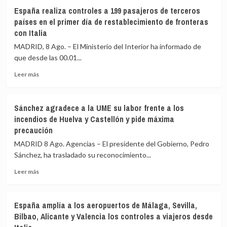
España realiza controles a 199 pasajeros de terceros
países en el primer día de restablecimiento de fronteras
con Italia
MADRID, 8 Ago. – El Ministerio del Interior ha informado de
que desde las 00.01...
Leer
Leer más
más
sobre
España
Sánchez agradece a la UME su labor frente a los
realiza
incendios de Huelva y Castellón y pide máxima
controles
precaución
a
199
MADRID 8 Ago. Agencias – El presidente del Gobierno, Pedro
pasajeros
Sánchez, ha trasladado su reconocimiento...
de
terceros
Leer
Leer más
países
más
en
sobre
el
Sánchez
España amplía a los aeropuertos de Málaga, Sevilla,
primer
agradece
Bilbao, Alicante y Valencia los controles a viajeros desde
día
a
de