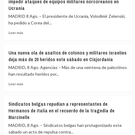
impedir ataques de equipos militares norcoreanos en
región
estado
Ucrania
de
emergencia
MADRID 8 Ago. – El presidente de Ucrania, Volodimir Zelenski,
en
ha pedido a Corea del...
la
Columbia
Leer
Leer más
Británica
más
por
sobre
el
Zelenski
Una nueva ola de asaltos de colonos y militares israelíes
incendio
pide
deja más de 20 heridos este sábado en Cisjordania
que
a
ha
Corea
MADRID, 8 Ago. Agencias – Más de una veintena de palestinos
forzado
del
han resultado heridos por...
el
Sur
desalojo
Leer
más
Leer más
de
más
colaboración
20.000
sobre
para
personas
Una
impedir
Sindicatos belgas repudian a representantes de
nueva
ataques
Hermanos de Italia en el recuerdo de la tragedia de
ola
de
Marcinelle
de
equipos
asaltos
militares
MADRID, 8 Ago. – Sindicatos belgas han protagonizado este
de
norcoreanos
sábado un acto de repulsa contra...
colonos
en