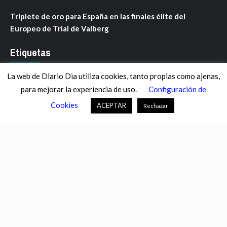
Triplete de oro para España en las finales élite del
Europeo de Trial de Valberg
Etiquetas
La web de Diario Dia utiliza cookies, tanto propias como ajenas,
ANDALUCÍA
ARAGÓN
ASTURIAS
C. VALENCIANA
para mejorar la experiencia de uso.
Configuración de
CASTILLA-LA MANCHA
CASTILLA Y LEÓN
CATALUNYA
Cookies
ACEPTAR
Rechazar
CHANCE
CIENCIA
CULTURA
DEFENSA
DEPORTES
DESCONECTA
DESTACADOS
ECONOMÍA FINANZAS
EDUCACIÓN
ESPAÑA
ESTADOS UNIDOS
EUROPA
EXTREMADURA
FÚTBOL
GALICIA
GENTE
GOBIERNO
IGUALDAD
INFOSALUS.COM
INTERNACIONAL
INVESTIGACIÓN
ISLAS BALEARES