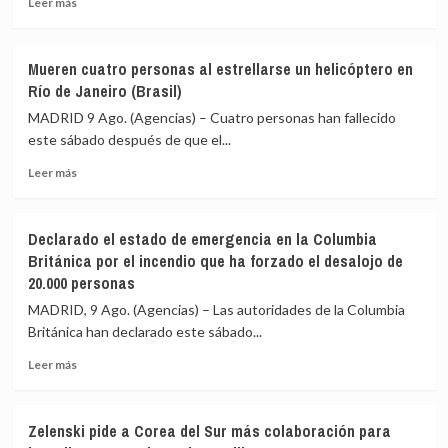
Leer más
ático»
más
mientras
sobre
familias
Arabia
y
Mueren cuatro personas al estrellarse un helicóptero en
Saudí
jóvenes
Río de Janeiro (Brasil)
aplaude
no
la
MADRID 9 Ago. (Agencias) – Cuatro personas han fallecido
pueden
condena
acceder
este sábado después de que el...
de
a
Leer
la
Leer más
la
más
ONU
vivienda
sobre
a
Mueren
los
Declarado el estado de emergencia en la Columbia
cuatro
ataques
Británica por el incendio que ha forzado el desalojo de
personas
hutíes
20.000 personas
al
y
estrellarse
exige
MADRID, 9 Ago. (Agencias) – Las autoridades de la Columbia
un
firmeza
Británica han declarado este sábado...
helicóptero
para
en
proteger
Leer
Leer más
Río
la
más
de
navegación
sobre
Janeiro
en
Declarado
Zelenski pide a Corea del Sur más colaboración para
(Brasil)
la
el