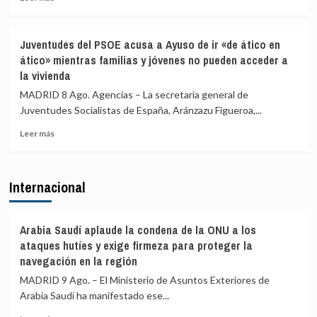
desde
Italia
más
Italia
sobre
se
Marlaska
Juventudes del PSOE acusa a Ayuso de ir «de ático en
realizan
comunica
ático» mientras familias y jóvenes no pueden acceder a
«a
a
la vivienda
puerta
la
de
UE
MADRID 8 Ago. Agencias – La secretaria general de
avión»
el
Juventudes Socialistas de España, Aránzazu Figueroa,...
restablecimiento
de
Leer
Leer más
controles
más
fronterizos
sobre
en
Juventudes
Internacional
conexiones
del
aéreas
PSOE
y
acusa
marítimas
a
Arabia Saudí aplaude la condena de la ONU a los
con
Ayuso
ataques hutíes y exige firmeza para proteger la
Italia
de
navegación en la región
ir
MADRID 9 Ago. – El Ministerio de Asuntos Exteriores de
«de
ático
Arabia Saudí ha manifestado ese...
en
Leer