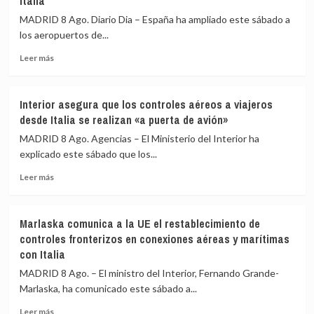
Italia
la
restablecimiento
UME
MADRID 8 Ago. Diario Dia – España ha ampliado este sábado a
de
su
los aeropuertos de...
fronteras
labor
con
frente
Leer
Leer más
Italia
a
más
los
sobre
incendios
España
Interior asegura que los controles aéreos a viajeros
de
amplía
desde Italia se realizan «a puerta de avión»
Huelva
a
y
los
MADRID 8 Ago. Agencias – El Ministerio del Interior ha
Castellón
aeropuertos
explicado este sábado que los...
y
de
pide
Leer
Málaga,
Leer más
máxima
más
Sevilla,
precaución
sobre
Bilbao,
Interior
Alicante
Marlaska comunica a la UE el restablecimiento de
asegura
y
controles fronterizos en conexiones aéreas y marítimas
que
Valencia
con Italia
los
los
controles
controles
MADRID 8 Ago. – El ministro del Interior, Fernando Grande-
aéreos
a
Marlaska, ha comunicado este sábado a...
a
viajeros
viajeros
desde
Leer
Leer más