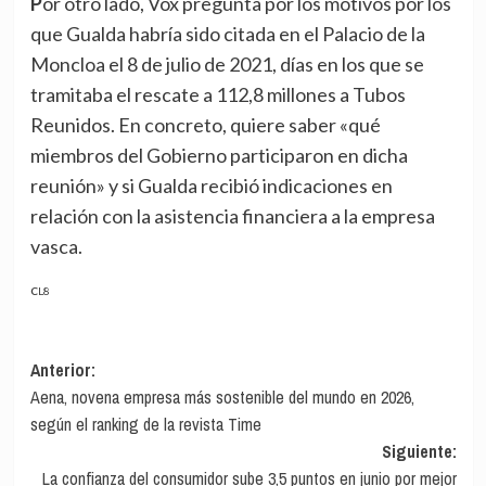
Por otro lado, Vox pregunta por los motivos por los
que Gualda habría sido citada en el Palacio de la
Moncloa el 8 de julio de 2021, días en los que se
tramitaba el rescate a 112,8 millones a Tubos
Reunidos. En concreto, quiere saber «qué
miembros del Gobierno participaron en dicha
reunión» y si Gualda recibió indicaciones en
relación con la asistencia financiera a la empresa
vasca.
CL8
Navegación
Anterior:
Aena, novena empresa más sostenible del mundo en 2026,
de
según el ranking de la revista Time
entradas
Siguiente:
La confianza del consumidor sube 3,5 puntos en junio por mejor