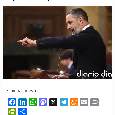
Compartir esto:
Facebook
LinkedIn
WhatsApp
Mastodon
X
Telegram
Meneame
Email
Prin
PrintFriendly
Compartir