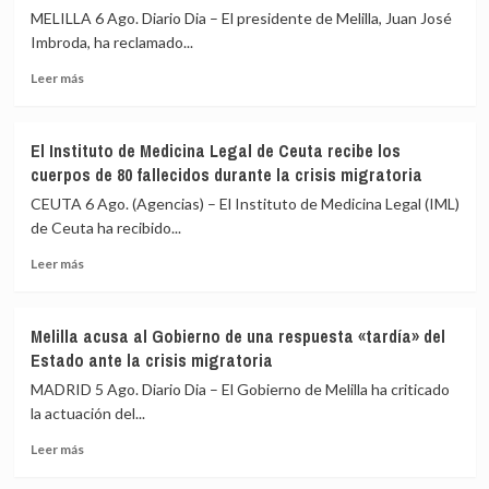
MELILLA 6 Ago. Diario Dia – El presidente de Melilla, Juan José
Imbroda, ha reclamado...
Leer
Leer más
más
sobre
Imbroda,
El Instituto de Medicina Legal de Ceuta recibe los
sobre
cuerpos de 80 fallecidos durante la crisis migratoria
la
acogida
CEUTA 6 Ago. (Agencias) – El Instituto de Medicina Legal (IML)
de
de Ceuta ha recibido...
menores:
Leer
«Habrá
Leer más
más
que
sobre
hacer
El
un
Melilla acusa al Gobierno de una respuesta «tardía» del
Instituto
gesto
Estado ante la crisis migratoria
de
de
Medicina
solidaridad»
MADRID 5 Ago. Diario Dia – El Gobierno de Melilla ha criticado
Legal
la actuación del...
de
Leer
Ceuta
Leer más
más
recibe
sobre
los