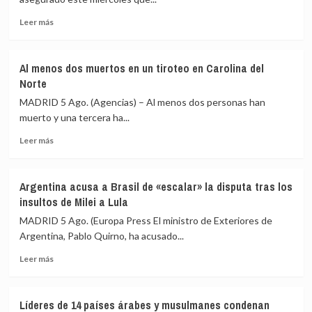
de
ambos
Leer
la
Leer más
países
más
delegación
sobre
que
Líbano
viajará
Al menos dos muertos en un tiroteo en Carolina del
e
de
Norte
Israel
EEUU
interrumpen
a
MADRID 5 Ago. (Agencias) – Al menos dos personas han
sus
la
muerto y una tercera ha...
conversaciones
investidura
Leer
en
de
Leer más
más
Roma
Abelardo
sobre
por
De
Al
el
la
Argentina acusa a Brasil de «escalar» la disputa tras los
menos
ataque
Espriella
insultos de Milei a Lula
dos
mortal
en
muertos
del
Cali
MADRID 5 Ago. (Europa Press El ministro de Exteriores de
en
Ejército
Argentina, Pablo Quirno, ha acusado...
un
israelí
Leer
tiroteo
Leer más
más
en
sobre
Carolina
Argentina
del
Líderes de 14 países árabes y musulmanes condenan
acusa
Norte