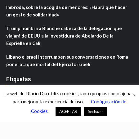
Imbroda, sobre la acogida de menores: «Habrá que hacer
un gesto de solidaridad»
Trump nombra a Blanche cabeza de la delegación que
viajará de EEUU a la investidura de Abelardo De la
Espriella en Cali
Líbano e Israel interrumpen sus conversaciones en Roma
por el ataque mortal del Ejército israelí
Etiquetas
La web de Diario Dia utiliza cookies, tanto propias como ajenas,
ANDALUCÍA
ARAGÓN
ASTURIAS
C. VALENCIANA
para mejorar la experiencia de uso.
Configuración de
CASTILLA-LA MANCHA
CASTILLA Y LEÓN
CATALUNYA
Cookies
ACEPTAR
Rechazar
CHANCE
CIENCIA
CULTURA
DEFENSA
DEPORTES
DESCONECTA
DESTACADOS
ECONOMÍA FINANZAS