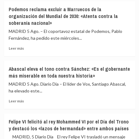
Melilla
cuerpos
Podemos reclama excluir a Marruecos de la
acusa
de
organización del Mundial de 2030: «Atenta contra la
al
80
soberanía nacional»
Gobierno
fallecidos
de
durante
MADRID 5 Ago. – El coportavoz estatal de Podemos, Pablo
una
la
Fernández, ha pedido este miércoles...
respuesta
crisis
«tardía»
migratoria
Leer
Leer más
del
más
Estado
sobre
ante
Podemos
Abascal eleva el tono contra Sánchez: «Es el gobernante
la
reclama
más miserable en toda nuestra historia»
crisis
excluir
migratoria
a
MADRID 5 Ago. Diario Dia – El líder de Vox, Santiago Abascal,
Marruecos
ha elevado este...
de
Leer
la
Leer más
más
organización
sobre
del
Abascal
Mundial
Felipe VI felicitó al rey Mohammed VI por el Día del Trono
eleva
de
y destacó los «lazos de hermandad» entre ambos países
el
2030:
tono
«Atenta
MADRID, 5 Diario Dia El rey Felipe VI trasladó un mensaje