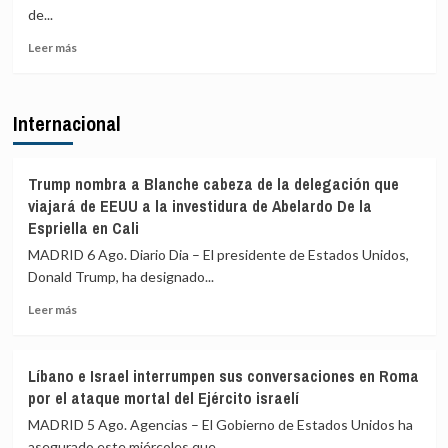
contra
contra
de...
Sánchez:
la
Leer
«Es
soberanía
Leer más
más
el
nacional»
sobre
gobernante
Felipe
más
Internacional
VI
miserable
felicitó
en
al
toda
rey
nuestra
Trump nombra a Blanche cabeza de la delegación que
Mohammed
historia»
viajará de EEUU a la investidura de Abelardo De la
VI
Espriella en Cali
por
MADRID 6 Ago. Diario Dia – El presidente de Estados Unidos,
el
Día
Donald Trump, ha designado...
del
Leer
Leer más
Trono
más
y
sobre
destacó
Trump
los
Líbano e Israel interrumpen sus conversaciones en Roma
nombra
«lazos
por el ataque mortal del Ejército israelí
a
de
Blanche
MADRID 5 Ago. Agencias – El Gobierno de Estados Unidos ha
hermandad»
cabeza
entre
asegurado este miércoles que...