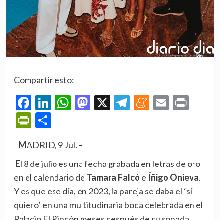
Compartir esto:
Facebook
LinkedIn
WhatsApp
Mastodon
X
Telegram
Meneame
Email
Prin
PrintFriendly
Compartir
MADRID, 9 Jul. –
El 8 de julio es una fecha grabada en letras de oro
en el calendario de
Tamara Falcó
e
Íñigo Onieva
.
Y es que ese día, en 2023, la pareja se daba el ‘sí
quiero’ en una multitudinaria boda celebrada en el
Palacio El Rincón meses después de su sonada