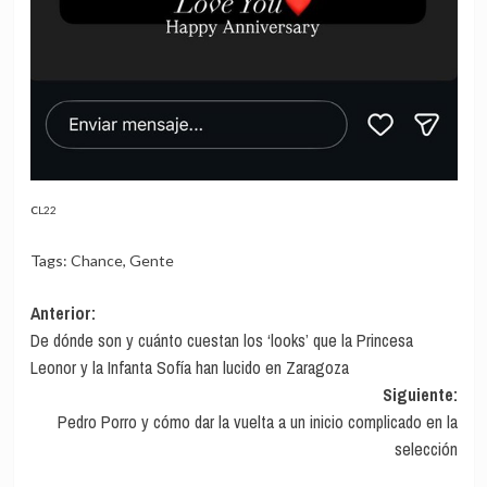
CL22
Tags:
Chance
,
Gente
Navegación
Anterior:
De dónde son y cuánto cuestan los ‘looks’ que la Princesa
de
Leonor y la Infanta Sofía han lucido en Zaragoza
entradas
Siguiente:
Pedro Porro y cómo dar la vuelta a un inicio complicado en la
selección