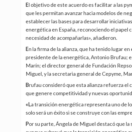
El objetivo de este acuerdo es facilitar a las pymes el acceso a conocimiento, formación y herramientas
que les permitan avanzar hacia modelos de neg
establecer las bases para desarrollar iniciativa
energética en España, reconociendo el papel 
necesidad de acompañarlas», añadieron.
En la firma de la alianza, que ha tenido lugar en el Campus Repsol en Madrid, han estado presentes el
presidente de la energética, Antonio Brufau; el
Marín; el director general de Fundación Repso
Miguel, y la secretaria general de Cepyme, Ma
Brufau consideró que esta alianza refuerza el compromiso «por impulsar una transformación sostenible
que genere competitividad y nuevas oportunid
«La transición energética representa uno de los mayores retos y oportunidades de nuestro tiempo y
solo será un éxito si se construye con las empre
Por su parte, Ángela de Miguel destacó que la sostenibilidad es «un aspecto crítico para las pymes»,