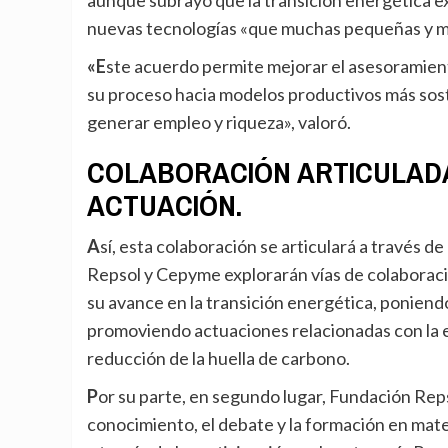
aunque subrayó que la transición energética ex
nuevas tecnologías «que muchas pequeñas y me
«Este acuerdo permite mejorar el asesoramiento y el acompañamiento a las empresas más pequeñas en
su proceso hacia modelos productivos más sost
generar empleo y riqueza», valoró.
COLABORACIÓN ARTICULADA
ACTUACIÓN.
Así, esta colaboración se articulará a través de dos grandes ámbitos de actuación. En primer lugar,
Repsol y Cepyme explorarán vías de colaborac
su avance en la transición energética, poniendo
promoviendo actuaciones relacionadas con la efi
reducción de la huella de carbono.
Por su parte, en segundo lugar, Fundación Repsol y Cepyme trabajarán conjuntamente para fomentar el
conocimiento, el debate y la formación en mate