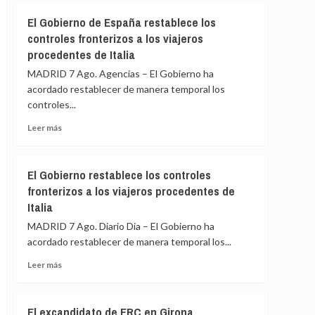
Cumbre
Felipe
El Gobierno de España restablece los
de
VI
controles fronterizos a los viajeros
Madrid
y
procedentes de Italia
De
la
MADRID 7 Ago. Agencias – El Gobierno ha
Espriella
acordado restablecer de manera temporal los
escenifican
controles...
la
relación
Leer
Leer más
de
más
«fraternidad»
sobre
de
El
El Gobierno restablece los controles
España
Gobierno
y
fronterizos a los viajeros procedentes de
de
Colombia
Italia
España
restablece
MADRID 7 Ago. Diario Dia – El Gobierno ha
los
acordado restablecer de manera temporal los...
controles
fronterizos
Leer
Leer más
a
más
los
sobre
viajeros
El
El excandidato de ERC en Girona
procedentes