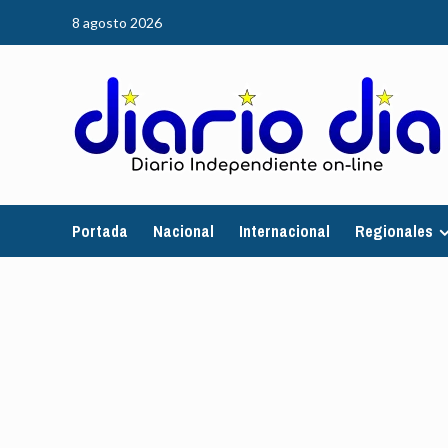
Saltar
8 agosto 2026
al
contenido
Portada
Nacional
Internacional
Regionales