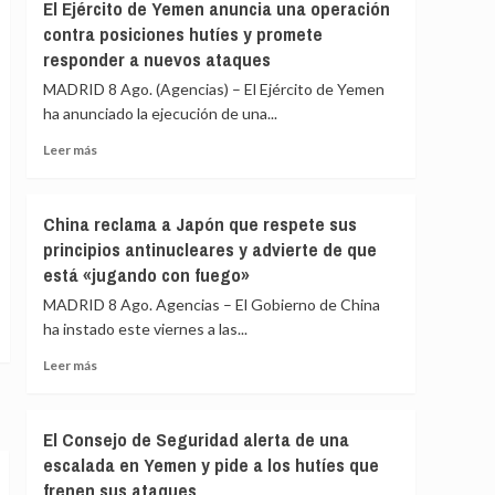
la
El Ejército de Yemen anuncia una operación
cargos
Fiscalía
contra posiciones hutíes y promete
está
responder a nuevos ataques
para
«defender
MADRID 8 Ago. (Agencias) – El Ejército de Yemen
el
ha anunciado la ejecución de una...
interés»
Leer
de
Leer más
más
los
sobre
menores
El
y
China reclama a Japón que respete sus
Ejército
«no
principios antinucleares y advierte de que
de
para
está «jugando con fuego»
Yemen
salir
anuncia
al
MADRID 8 Ago. Agencias – El Gobierno de China
una
auxilio
ha instado este viernes a las...
operación
del
contra
Gobierno»
Leer
Leer más
posiciones
más
hutíes
sobre
y
China
El Consejo de Seguridad alerta de una
promete
reclama
escalada en Yemen y pide a los hutíes que
responder
a
a
frenen sus ataques
Japón