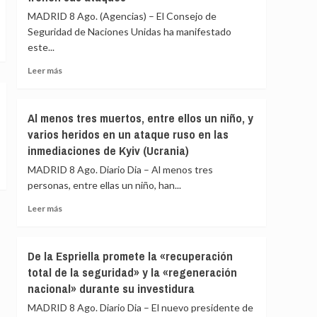
nuevos
que
MADRID 8 Ago. (Agencias) – El Consejo de
ataques
respete
Seguridad de Naciones Unidas ha manifestado
sus
este...
principios
antinucleares
Leer
Leer más
y
más
advierte
sobre
de
El
Al menos tres muertos, entre ellos un niño, y
que
Consejo
está
varios heridos en un ataque ruso en las
de
«jugando
inmediaciones de Kyiv (Ucrania)
Seguridad
con
alerta
MADRID 8 Ago. Diario Dia – Al menos tres
fuego»
de
personas, entre ellas un niño, han...
una
escalada
Leer
Leer más
en
más
Yemen
sobre
y
Al
De la Espriella promete la «recuperación
pide
menos
total de la seguridad» y la «regeneración
a
tres
los
nacional» durante su investidura
muertos,
hutíes
entre
MADRID 8 Ago. Diario Dia – El nuevo presidente de
que
ellos