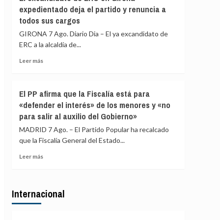
Gobierno
expedientado deja el partido y renuncia a
de
restablece
Italia
todos sus cargos
los
controles
GIRONA 7 Ago. Diario Dia – El ya excandidato de
fronterizos
ERC a la alcaldía de...
a
los
Leer
Leer más
viajeros
más
procedentes
sobre
de
El
El PP afirma que la Fiscalía está para
Italia
excandidato
«defender el interés» de los menores y «no
de
para salir al auxilio del Gobierno»
ERC
en
MADRID 7 Ago. – El Partido Popular ha recalcado
Girona
que la Fiscalía General del Estado...
expedientado
deja
Leer
Leer más
el
más
partido
sobre
y
El
renuncia
Internacional
PP
a
afirma
todos
que
sus