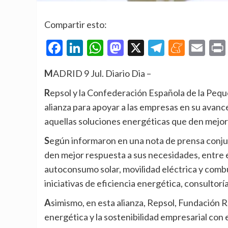
Compartir esto:
Facebook
LinkedIn
WhatsApp
Mastodon
X
Telegra
Mene
Em
MADRID 9 Jul. Diario Dia –
Repsol y la Confederación Española de la Pequeña y Mediana Empresa (Cepyme) han suscrito una
alianza para apoyar a las empresas en su avance
aquellas soluciones energéticas que den mejor
Según informaron en una nota de prensa conjunta, la compañía ofrecerá a las pymes las soluciones que
den mejor respuesta a sus necesidades, entre ell
autoconsumo solar, movilidad eléctrica y comb
iniciativas de eficiencia energética, consultor
Asimismo, en esta alianza, Repsol, Fundación Repsol y Cepyme han acordado impulsar la transición
energética y la sostenibilidad empresarial con