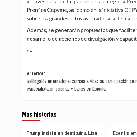
a través de la participación en la categoría Pr
Premios Cepyme, así como en la iniciativa CEP
sobre los grandes retos asociados a la descarb
Además, se generarán propuestas que faciliten la adaptación de las pymes a este nuevo contexto y el
desarrollo de acciones de divulgación y capacita
CL6
Navegación
Anterior:
Ballingslöv International compra a Abac su participación de 
de
especialista en cocinas y baños en España
entradas
Más historias
Trump insiste en destituir a Lisa
Ezentis em