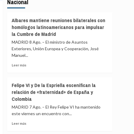
Nacional
Albares mantiene reuniones bilaterales con
homólogos latinoamericanos para impulsar
la Cumbre de Madrid
MADRID 8 Ago. – El ministro de Asuntos
Exteriores, Unión Europea y Cooperación, José
Manuel...
Leer
Leer más
más
sobre
Albares
Felipe VI y De la Espriella escenifican la
mantiene
relación de «fraternidad» de España y
reuniones
Colombia
bilaterales
con
MADRID 7 Ago. – El Rey Felipe VI ha mantenido
homólogos
este viernes un encuentro con...
latinoamericanos
para
Leer
Leer más
impulsar
más
la
sobre