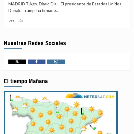
de
bajo
MADRID 7 Ago. Diario Dia – El presidente de Estados Unidos,
la
el
Donald Trump, ha firmado...
ONU
lema
condena
‘La
Leer
Leer más
el
patria
más
atentado
no
sobre
suicida
se
Trump
Nuestras Redes Sociales
talibán
vende’
trata
en
de
el
nuevo
noroeste
de
de
restringir
Twitter
Facebook
Instagram
Pakistán
la
ciudadanía
El tiempo Mañana
por
nacimiento
con
una
orden
ejecutiva
tras
el
revés
del