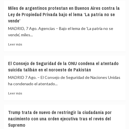
un
EEUU
Miles de argentinos protestan en Buenos Aires contra la
tiroteo
anuncia
Ley de Propiedad Privada bajo el lema ‘La patria no se
en
una
vende’
un
inversión
colegio
de
MADRID, 7 Ago. Agencias – Bajo el lema de ‘La patria no se
en
más
vende’, miles...
el
de
centro
1.730
Leer
Leer más
de
millones
más
Tailandia
de
sobre
euros
Miles
El Consejo de Seguridad de la ONU condena el atentado
en
de
suicida talibán en el noroeste de Pakistán
proyectos
argentinos
con
protestan
MADRID 7 Ago. – El Consejo de Seguridad de Naciones Unidas
entidades
en
ha condenado el atentado...
humanitarias
Buenos
religiosas
Leer
Aires
Leer más
más
contra
sobre
la
El
Ley
Trump trata de nuevo de restringir la ciudadanía por
Consejo
de
nacimiento con una orden ejecutiva tras el revés del
de
Propiedad
Supremo
Seguridad
Privada