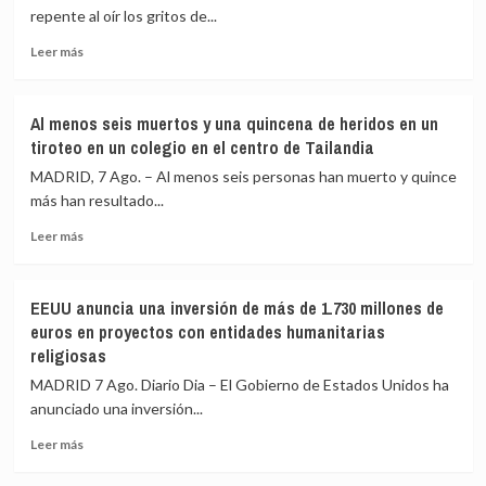
frontera
repente al oír los gritos de...
impidan
la
Leer
Leer más
nueva
más
entrada
sobre
masiva
Los
a
Al menos seis muertos y una quincena de heridos en un
refugiados
Ceuta
tiroteo en un colegio en el centro de Tailandia
rohinyás
que
en
MADRID, 7 Ago. – Al menos seis personas han muerto y quince
circula
Bangladés
más han resultado...
por
se
redes
Leer
ven
Leer más
sociales
más
afectados
sobre
por
Al
nuevas
EEUU anuncia una inversión de más de 1.730 millones de
menos
catástrofes
euros en proyectos con entidades humanitarias
seis
religiosas
muertos
y
MADRID 7 Ago. Diario Dia – El Gobierno de Estados Unidos ha
una
anunciado una inversión...
quincena
de
Leer
Leer más
heridos
más
en
sobre