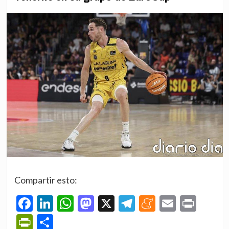
Compartir esto:
Facebook
LinkedIn
WhatsApp
Mastodon
X
Telegram
Meneame
Email
Prin
PrintFriendly
Compartir