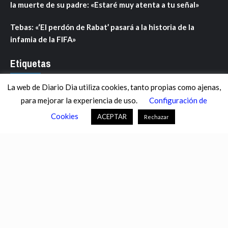
la muerte de su padre: «Estaré muy atenta a tu señal»
Tebas: «‘El perdón de Rabat’ pasará a la historia de la
infamia de la FIFA»
Etiquetas
La web de Diario Dia utiliza cookies, tanto propias como ajenas,
ANDALUCÍA
ARAGÓN
ASTURIAS
C. VALENCIANA
para mejorar la experiencia de uso.
Configuración de
CASTILLA-LA MANCHA
CASTILLA Y LEÓN
CATALUNYA
Cookies
ACEPTAR
Rechazar
CHANCE
CIENCIA
CULTURA
DEFENSA
DEPORTES
DESCONECTA
DESTACADOS
ECONOMÍA FINANZAS
EDUCACIÓN
ESPAÑA
ESTADOS UNIDOS
EUROPA
EXTREMADURA
FÚTBOL
GALICIA
GENTE
GOBIERNO
IGUALDAD
INFOSALUS.COM