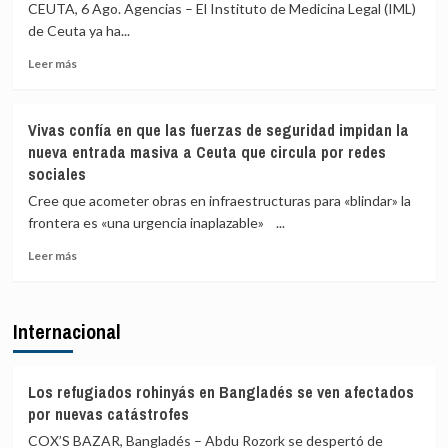
y
en
CEUTA, 6 Ago. Agencias – El Instituto de Medicina Legal (IML)
Albares
España
de Ceuta ya ha...
piden
con
Leer
comparecer
78
Leer más
más
a
detenidos
sobre
finales
El
de
Vivas confía en que las fuerzas de seguridad impidan la
Instituto
agosto
nueva entrada masiva a Ceuta que circula por redes
de
en
sociales
Medicina
el
Legal
Congreso
Cree que acometer obras en infraestructuras para «blindar» la
de
por
frontera es «una urgencia inaplazable» ...
Ceuta
la
eleva
crisis
Leer
Leer más
a
de
más
82
Ceuta
sobre
los
Vivas
Internacional
fallecidos
confía
en
en
el
que
mar
las
Los refugiados rohinyás en Bangladés se ven afectados
intentando
fuerzas
por nuevas catástrofes
cruzar
de
COX’S BAZAR, Bangladés – Abdu Rozork se despertó de
la
seguridad