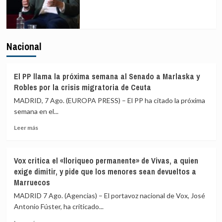
Nacional
El PP llama la próxima semana al Senado a Marlaska y
Robles por la crisis migratoria de Ceuta
MADRID, 7 Ago. (EUROPA PRESS) – El PP ha citado la próxima
semana en el...
Leer
Leer más
más
sobre
El
Vox critica el «lloriqueo permanente» de Vivas, a quien
PP
exige dimitir, y pide que los menores sean devueltos a
llama
Marruecos
la
próxima
MADRID 7 Ago. (Agencias) – El portavoz nacional de Vox, José
semana
Antonio Fúster, ha criticado...
al
Senado
Leer