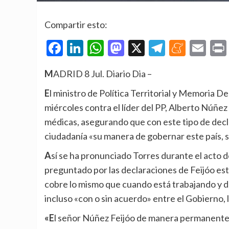
Compartir esto:
Facebook
LinkedIn
WhatsApp
Mastodon
X
Telegra
Mene
Em
MADRID 8 Jul. Diario Dia –
El ministro de Política Territorial y Memoria Democrática, Ángel Víctor Torres, ha cargado este
miércoles contra el líder del PP, Alberto Núñez 
médicas, asegurando que con este tipo de decla
ciudadanía «su manera de gobernar este país, si
Así se ha pronunciado Torres durante el acto de apertura pública de la base de datos ‘Lexter’, al ser
preguntado por las declaraciones de Feijóo est
cobre lo mismo que cuando está trabajando y d
incluso «con o sin acuerdo» entre el Gobierno, l
«El señor Núñez Feijóo de manera permanente acostumbra a realizar declaraciones que lo dejan en