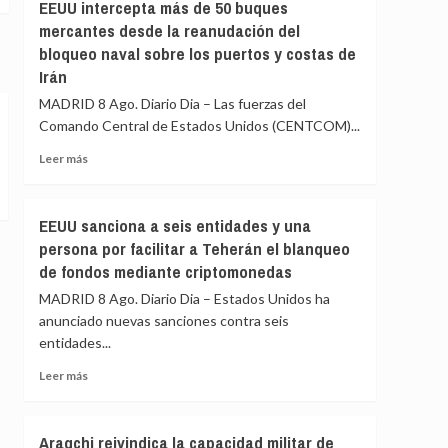
la
EEUU intercepta más de 50 buques
cargos
Fiscalía
mercantes desde la reanudación del
está
bloqueo naval sobre los puertos y costas de
para
Irán
«defender
el
MADRID 8 Ago. Diario Dia – Las fuerzas del
interés»
Comando Central de Estados Unidos (CENTCOM)...
de
los
Leer
Leer más
menores
más
y
sobre
«no
EEUU
EEUU sanciona a seis entidades y una
para
intercepta
persona por facilitar a Teherán el blanqueo
salir
más
al
de fondos mediante criptomonedas
de
auxilio
50
MADRID 8 Ago. Diario Dia – Estados Unidos ha
del
buques
anunciado nuevas sanciones contra seis
Gobierno»
mercantes
entidades...
desde
la
Leer
Leer más
reanudación
más
del
sobre
bloqueo
EEUU
Araqchi reivindica la capacidad militar de
naval