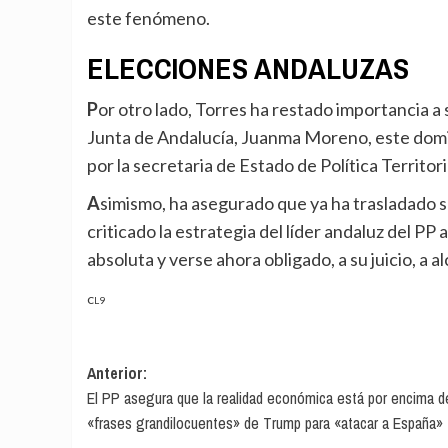
este fenómeno.
ELECCIONES ANDALUZAS
Por otro lado, Torres ha restado importancia a su ausencia en la toma de posesión del presidente de la
Junta de Andalucía, Juanma Moreno, este dom
por la secretaria de Estado de Política Territor
Asimismo, ha asegurado que ya ha trasladado su felicitación a Moreno por su investidura, si bien ha
criticado la estrategia del líder andaluz del PP 
absoluta y verse ahora obligado, a su juicio, a
CL9
Navegación
Anterior:
El PP asegura que la realidad económica está por encima d
de
«frases grandilocuentes» de Trump para «atacar a España»
entradas