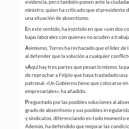
evidencia, pero también ponen ante la ciudadan
ministro, quien ha criticado que el presidente 
una situación de absentismo.
En este sentido, ha insistido en que «son dos conceptos distintos», recalcando que Feijóo confundió las
bajas laborales con quienes no acuden a trabajar
Asimismo, Torres ha rechazado que el líder de la oposición plantee adoptar medidas «con o sin acuerdo»,
al defender que la solución a cualquier conflict
«Aquí hay tres partes que pesan lo mismo: la patronal, el Gobierno y los sindicatos», ha señalado, antes
de reprochar a Feijóo que haya trasladado una 
patronal. «Un Gobierno tiene que colocarse en 
empresariales», ha añadido.
Preguntado por las posibles soluciones al absentismo fraudulento, el ministro ha abogado por analizar el
grado de absentismo y sus posibles irregulari
y sindicatos, diferenciando en todo momento esa
Además, ha defendido que mejorar las condicion