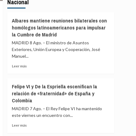
Nacional
Albares mantiene reuniones bilaterales con
homólogos latinoamericanos para impulsar
la Cumbre de Madrid
MADRID 8 Ago. – El ministro de Asuntos
Exteriores, Unión Europea y Cooperación, José
Manuel...
Leer
Leer más
más
sobre
Albares
Felipe VI y De la Espriella escenifican la
mantiene
relación de «fraternidad» de España y
reuniones
Colombia
bilaterales
con
MADRID 7 Ago. – El Rey Felipe VI ha mantenido
homólogos
este viernes un encuentro con...
latinoamericanos
para
Leer
Leer más
impulsar
más
la
sobre