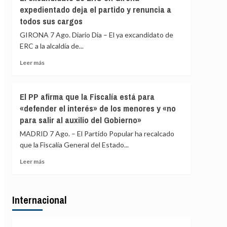
Gobierno
expedientado deja el partido y renuncia a
de
restablece
Italia
todos sus cargos
los
controles
GIRONA 7 Ago. Diario Dia – El ya excandidato de
fronterizos
ERC a la alcaldía de...
a
los
Leer
Leer más
viajeros
más
procedentes
sobre
de
El
El PP afirma que la Fiscalía está para
Italia
excandidato
«defender el interés» de los menores y «no
de
para salir al auxilio del Gobierno»
ERC
en
MADRID 7 Ago. – El Partido Popular ha recalcado
Girona
que la Fiscalía General del Estado...
expedientado
deja
Leer
Leer más
el
más
partido
sobre
y
El
renuncia
Internacional
PP
a
afirma
todos
que
sus