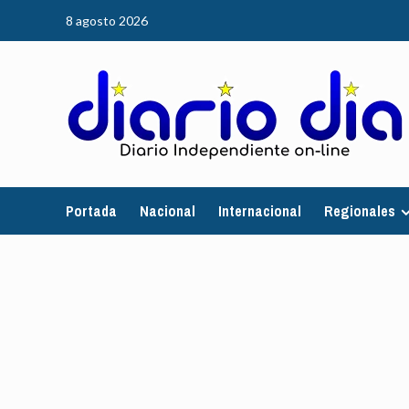
Saltar
8 agosto 2026
al
contenido
Portada
Nacional
Internacional
Regionales