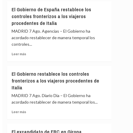
Cumbre
Felipe
El Gobierno de España restablece los
de
VI
controles fronterizos a los viajeros
Madrid
y
procedentes de Italia
De
la
MADRID 7 Ago. Agencias – El Gobierno ha
Espriella
acordado restablecer de manera temporal los
escenifican
controles...
la
relación
Leer
Leer más
de
más
«fraternidad»
sobre
de
El
El Gobierno restablece los controles
España
Gobierno
y
fronterizos a los viajeros procedentes de
de
Colombia
Italia
España
restablece
MADRID 7 Ago. Diario Dia – El Gobierno ha
los
acordado restablecer de manera temporal los...
controles
fronterizos
Leer
Leer más
a
más
los
sobre
viajeros
El
El excandidato de ERC en Girona
procedentes