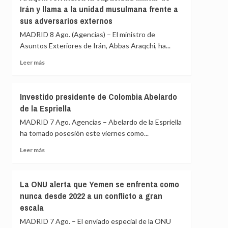
sanciona
sobre
Irán y llama a la unidad musulmana frente a
a
los
sus adversarios externos
seis
puertos
entidades
MADRID 8 Ago. (Agencias) – El ministro de
y
y
costas
Asuntos Exteriores de Irán, Abbas Araqchi, ha...
una
de
persona
Leer
Leer más
Irán
por
más
facilitar
sobre
a
Araqchi
Investido presidente de Colombia Abelardo
Teherán
reivindica
de la Espriella
el
la
blanqueo
capacidad
MADRID 7 Ago. Agencias – Abelardo de la Espriella
de
militar
ha tomado posesión este viernes como...
fondos
de
mediante
Irán
Leer
Leer más
criptomonedas
y
más
llama
sobre
a
Investido
La ONU alerta que Yemen se enfrenta como
la
presidente
nunca desde 2022 a un conflicto a gran
unidad
de
escala
musulmana
Colombia
frente
Abelardo
MADRID 7 Ago. – El enviado especial de la ONU
a
de