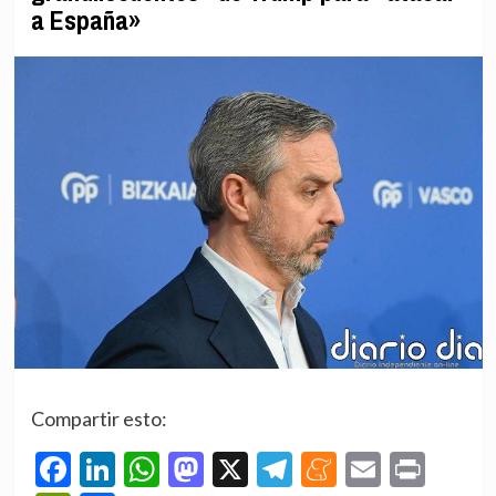
a España»
Compartir esto:
Facebook
LinkedIn
WhatsApp
Mastodon
X
Telegram
Meneame
Email
Prin