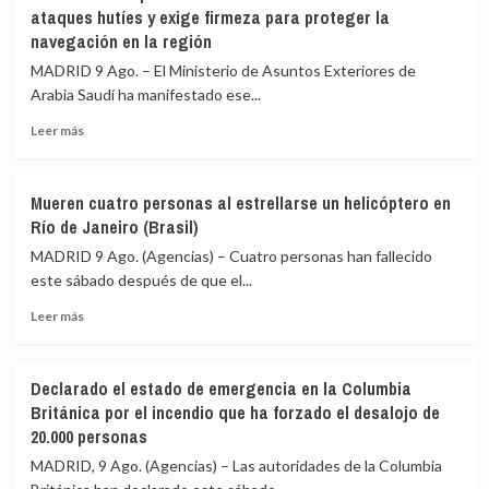
menos
poner
ataques hutíes y exige firmeza para proteger la
21
en
navegación en la región
muertos,
marcha
incluidos
la
MADRID 9 Ago. – El Ministerio de Asuntos Exteriores de
varios
«Patria
Arabia Saudí ha manifestado ese...
militares,
Milagro»
en
Leer
Leer más
un
más
choque
sobre
entre
Arabia
Mueren cuatro personas al estrellarse un helicóptero en
dos
Saudí
Río de Janeiro (Brasil)
autobuses
aplaude
en
la
MADRID 9 Ago. (Agencias) – Cuatro personas han fallecido
el
condena
este sábado después de que el...
sur
de
de
Leer
la
Leer más
Níger
más
ONU
sobre
a
Mueren
los
Declarado el estado de emergencia en la Columbia
cuatro
ataques
Británica por el incendio que ha forzado el desalojo de
personas
hutíes
20.000 personas
al
y
estrellarse
exige
MADRID, 9 Ago. (Agencias) – Las autoridades de la Columbia
un
firmeza