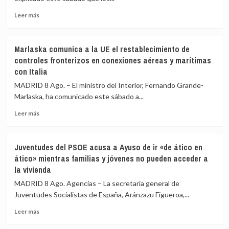
y
de
pide
Leer
Málaga,
Leer más
máxima
más
Sevilla,
precaución
sobre
Bilbao,
Interior
Alicante
Marlaska comunica a la UE el restablecimiento de
asegura
y
controles fronterizos en conexiones aéreas y marítimas
que
Valencia
con Italia
los
los
controles
controles
MADRID 8 Ago. – El ministro del Interior, Fernando Grande-
aéreos
a
Marlaska, ha comunicado este sábado a...
a
viajeros
viajeros
desde
Leer
Leer más
desde
Italia
más
Italia
sobre
se
Marlaska
Juventudes del PSOE acusa a Ayuso de ir «de ático en
realizan
comunica
ático» mientras familias y jóvenes no pueden acceder a
«a
a
la vivienda
puerta
la
de
UE
MADRID 8 Ago. Agencias – La secretaria general de
avión»
el
Juventudes Socialistas de España, Aránzazu Figueroa,...
restablecimiento
de
Leer
Leer más
controles
más
fronterizos