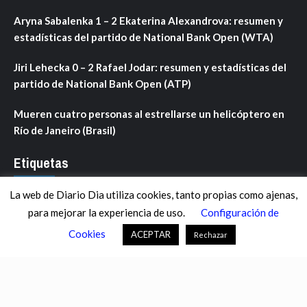
Aryna Sabalenka 1 – 2 Ekaterina Alexandrova: resumen y
estadísticas del partido de National Bank Open (WTA)
Jiri Lehecka 0 – 2 Rafael Jodar: resumen y estadísticas del
partido de National Bank Open (ATP)
Mueren cuatro personas al estrellarse un helicóptero en
Río de Janeiro (Brasil)
Etiquetas
La web de Diario Dia utiliza cookies, tanto propias como ajenas,
ANDALUCÍA
ARAGÓN
ASTURIAS
C. VALENCIANA
para mejorar la experiencia de uso.
Configuración de
CASTILLA-LA MANCHA
CASTILLA Y LEÓN
CATALUNYA
Cookies
ACEPTAR
Rechazar
CHANCE
CIENCIA
CULTURA
DEFENSA
DEPORTES
DESCONECTA
DESTACADOS
ECONOMÍA FINANZAS