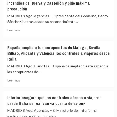
incendios de Huelva y Castellón y pide máxima
controles
precaución
a
199
MADRID 8 Ago. Agencias – El presidente del Gobierno, Pedro
pasajeros
Sánchez, ha trasladado su reconocimiento...
de
terceros
Leer
Leer más
países
más
en
sobre
el
Sánchez
España amplía a los aeropuertos de Málaga, Sevilla,
primer
agradece
Bilbao, Alicante y Valencia los controles a viajeros desde
día
a
Italia
de
la
restablecimiento
UME
MADRID 8 Ago. Diario Dia – España ha ampliado este sábado a
de
su
los aeropuertos de...
fronteras
labor
con
frente
Leer
Leer más
Italia
a
más
los
sobre
incendios
España
Interior asegura que los controles aéreos a viajeros
de
amplía
desde Italia se realizan «a puerta de avión»
Huelva
a
y
los
MADRID 8 Ago. Agencias – El Ministerio del Interior ha
Castellón
aeropuertos
explicado este sábado que los...