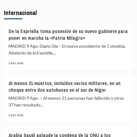
sobre
en
Juventudes
Internacional
conexiones
del
aéreas
PSOE
y
acusa
marítimas
a
De la Espriella toma posesión de su nuevo gabinete para
con
Ayuso
poner en marcha la «Patria Milagro»
Italia
de
MADRID 9 Ago. Diario Dia – El nuevo presidente de Colombia,
ir
Abelardo de la Espriella,...
«de
ático
Leer
Leer más
en
más
ático»
sobre
mientras
De
familias
Al menos 21 muertos, incluidos varios militares, en un
la
y
choque entre dos autobuses en el sur de Níger
Espriella
jóvenes
toma
MADRID 9 Ago. – Al menos 21 personas han fallecido y otras
no
posesión
37 han resultado...
pueden
de
acceder
Leer
su
Leer más
a
más
nuevo
la
sobre
gabinete
vivienda
Al
para
Arabia Saudí aplaude la condena de la ONU a los