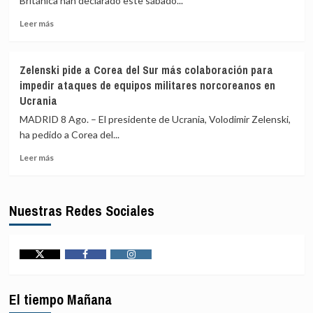
Británica han declarado este sábado...
helicóptero
para
en
proteger
Leer
Leer más
Río
la
más
de
navegación
sobre
Janeiro
en
Declarado
Zelenski pide a Corea del Sur más colaboración para
(Brasil)
la
el
impedir ataques de equipos militares norcoreanos en
región
estado
Ucrania
de
emergencia
MADRID 8 Ago. – El presidente de Ucrania, Volodimir Zelenski,
en
ha pedido a Corea del...
la
Columbia
Leer
Leer más
Británica
más
por
sobre
el
Zelenski
Nuestras Redes Sociales
incendio
pide
que
a
ha
Corea
forzado
del
el
Sur
Twitter
Facebook
Instagram
desalojo
más
de
colaboración
El tiempo Mañana
20.000
para