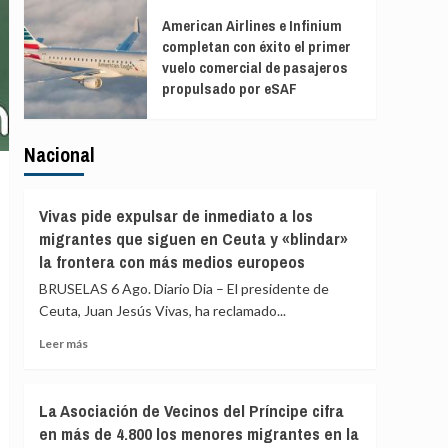
American Airlines e Infinium
completan con éxito el primer
vuelo comercial de pasajeros
propulsado por eSAF
Nacional
Vivas pide expulsar de inmediato a los
migrantes que siguen en Ceuta y «blindar»
la frontera con más medios europeos
BRUSELAS 6 Ago. Diario Dia – El presidente de
Ceuta, Juan Jesús Vivas, ha reclamado...
Leer
Leer más
más
sobre
Vivas
La Asociación de Vecinos del Príncipe cifra
pide
en más de 4.800 los menores migrantes en la
expulsar