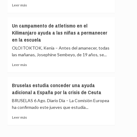
silenciosa”
Leer
Leer más
en
más
Cuba
sobre
Bruselas
Un campamento de atletismo en el
advierte
Kilimanjaro ayuda a las niñas a permanecer
de
en la escuela
que
la
OLOITOKTOK, Kenia – Antes del amanecer, todas
UE
las mañanas, Josephine Sembeyo, de 19 años, se...
será
«vulnerable»
Leer
Leer más
mientras
más
dependa
sobre
de
Un
Bruselas estudia conceder una ayuda
países
campamento
adicional a España por la crisis de Ceuta
vecinos
de
para
atletismo
BRUSELAS 6 Ago. Diario Dia – La Comisión Europea
proteger
en
ha confirmado este jueves que estudia...
sus
el
fronteras
Kilimanjaro
Leer
Leer más
ayuda
más
a
sobre
las
Bruselas