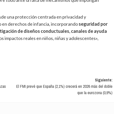
bre todo ante la falta de mecanismos que impongan
o en derechos de infancia, incorporando
seguridad por
mitigación de diseños conductuales, canales de ayuda
os impactos reales en niños, niñas y adolescentes»,
Siguiente:
azas
El FMI prevé que España (2,1%) crecerá en 2026 más del doble
que la eurozona (0,9%)