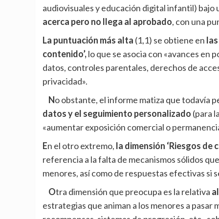
audiovisuales y educación digital infantil) baj
acerca pero no llega al aprobado
, con una pu
La puntuación más alta
(1,1) se obtiene en
las
contenido’,
lo que se asocia con «avances en p
datos, controles parentales, derechos de acce
privacidad».
No obstante, el informe matiza que todavía p
datos y el seguimiento personalizado
(para l
«aumentar exposición comercial o permanencia 
En el otro extremo,
la dimensión ‘Riesgos de c
referencia a la falta de mecanismos sólidos que
menores, así como de respuestas efectivas si s
Otra dimensión que preocupa es la relativa
a
estrategias que animan a los menores a pasar m