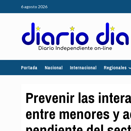
Saltar
6 agosto 2026
al
contenido
Portada
Nacional
Internacional
Regionales
Prevenir las inter
entre menores y ad
pendiente del sec