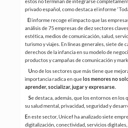
estos no terminan de integrarse completamente
privado español, como destaca el informe ‘Todas
El informe recoge el impacto que las empresas tienen en los niños, niñas y adolescentes a través del
análisis de 75 empresas de diez sectores claves
estética, medios de comunicación, salud, servici
turismo y viajes. En líneas generales, siete de
derechos de la infancia en su modelo de negoci
productos y campañas de comunicación y mark
Uno de los sectores que más tiene que mejorar es el de la tecnología y los videojuegos, cuya
importancia radica en que
los menores no solo
aprender, socializar, jugar y expresarse.
Se destaca, además, que los entornos en los que se mueven los menores tienen un impacto directo en
su salud mental, privacidad, seguridad y desarro
En este sector, Unicef ha analizado siete empresas (que desarrollan su actividad en tecnología,
digitalización, conectividad, servicios digitale