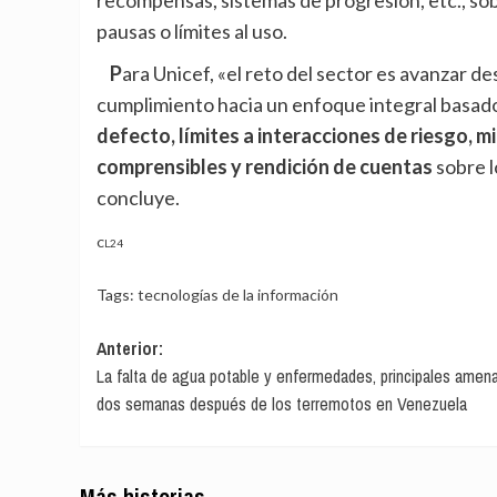
recompensas, sistemas de progresión, etc., so
pausas o límites al uso.
Para Unicef, «el reto del sector es avanzar desde una protección centrada en privacidad y
cumplimiento hacia un enfoque integral basad
defecto, límites a interacciones de riesgo, 
comprensibles y rendición de cuentas
sobre l
concluye.
CL24
Tags:
tecnologías de la información
Navegación
Anterior:
La falta de agua potable y enfermedades, principales amen
de
dos semanas después de los terremotos en Venezuela
entradas
Más historias