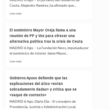
la
de
Ceuta, Alejandro Ramírez, ha afirmado que...
barriada
PP
ceutí
y
Leer
Leer más
Vox:
más
Cometerán
sobre
prevaricación
Ceuta
El exministro Mayor Oreja llama a una
si
señala
reunión de PP y Vox para ofrecer una
rechazan
que
acoger
alternativa política tras la crisis de Ceuta
al
a
Gobierno
MADRID 6 Ago. – La Fundación Neos, impulsada por
menores
le
el exministro de Interior Jaime Mayor...
migrantes
«consta»
de
el
Leer
Leer más
Ceuta
llamamiento
más
por
sobre
redes
El
Gobierno Ayuso defiende que las
a
exministro
explicaciones del ático «están
una
Mayor
nueva
sobradamente dadas» y critica que se
Oreja
entrada
llama
«saque de contexto»
masiva
a
MADRID 6 Ago. Diario Dia – El consejero de
el
una
15
Presidencia, Justicia y Administración Local,
reunión