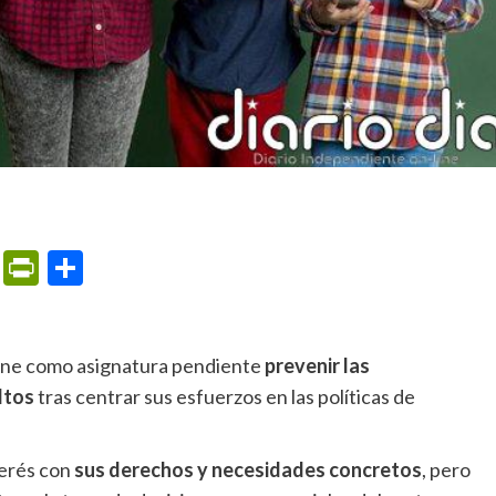
m
ame
ail
Print
PrintFriendly
Compartir
 tiene como asignatura pendiente
prevenir las
ltos
tras centrar sus esfuerzos en las políticas de
terés con
sus derechos y necesidades concretos
, pero