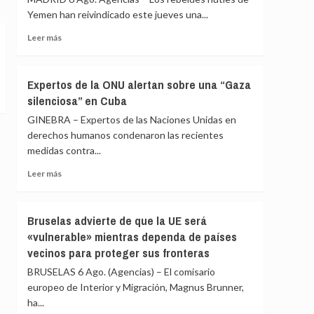
la
Yemen han reivindicado este jueves una...
orden
de
Leer
Leer más
expulsión
más
de
sobre
Francia
Los
Expertos de la ONU alertan sobre una “Gaza
contra
rebeldes
silenciosa” en Cuba
una
hutíes
periodista
reivindican
GINEBRA – Expertos de las Naciones Unidas en
pro-
ataques
derechos humanos condenaron las recientes
Kremlin
contra
medidas contra...
campamentos
gubernamentales
Leer
Leer más
en
más
Marib
sobre
y
Expertos
Bruselas advierte de que la UE será
Hadramaut
de
«vulnerable» mientras dependa de países
la
vecinos para proteger sus fronteras
ONU
alertan
BRUSELAS 6 Ago. (Agencias) – El comisario
sobre
europeo de Interior y Migración, Magnus Brunner,
una
ha...
“Gaza