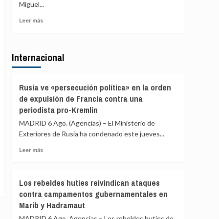
de
Miguel...
de
agosto
PP
Leer
Leer más
y
más
Vox
sobre
para
Gobierno
ofrecer
Internacional
Ayuso
una
defiende
alternativa
que
política
las
Rusia ve «persecución política» en la orden
tras
explicaciones
de expulsión de Francia contra una
la
del
crisis
periodista pro-Kremlin
ático
de
«están
MADRID 6 Ago. (Agencias) – El Ministerio de
Ceuta
sobradamente
Exteriores de Rusia ha condenado este jueves...
dadas»
Leer
y
Leer más
más
critica
sobre
que
Rusia
se
Los rebeldes hutíes reivindican ataques
ve
«saque
contra campamentos gubernamentales en
«persecución
de
Marib y Hadramaut
política»
contexto»
en
MADRID 6 Ago. Agencias – Los rebeldes hutíes de