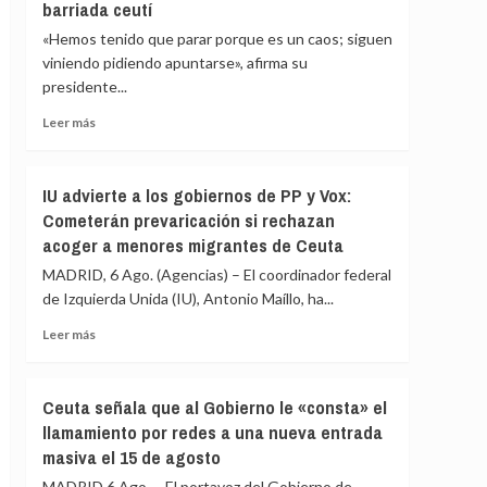
barriada ceutí
de
inmediato
«Hemos tenido que parar porque es un caos; siguen
a
viniendo pidiendo apuntarse», afirma su
los
presidente...
migrantes
que
Leer
Leer más
siguen
más
en
sobre
Ceuta
La
IU advierte a los gobiernos de PP y Vox:
y
Asociación
«blindar»
Cometerán prevaricación si rechazan
de
la
acoger a menores migrantes de Ceuta
Vecinos
frontera
del
MADRID, 6 Ago. (Agencias) – El coordinador federal
con
Príncipe
más
de Izquierda Unida (IU), Antonio Maíllo, ha...
cifra
medios
en
Leer
Leer más
europeos
más
más
de
sobre
4.800
IU
Ceuta señala que al Gobierno le «consta» el
los
advierte
llamamiento por redes a una nueva entrada
menores
a
migrantes
masiva el 15 de agosto
los
en
gobiernos
MADRID 6 Ago. – El portavoz del Gobierno de