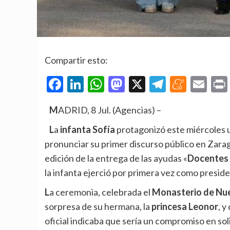
Compartir esto:
Facebook
LinkedIn
WhatsApp
Mastodon
X
Telegra
Mene
Em
MADRID, 8 Jul. (Agencias) –
La
infanta Sofía
protagonizó este miércoles un
pronunciar su primer discurso público en Zarago
edición de la entrega de las ayudas «
Docentes
la infanta ejerció por primera vez como preside
La ceremonia, celebrada el
Monasterio de Nue
sorpresa de su hermana, la
princesa Leonor
, y
oficial indicaba que sería un compromiso en so