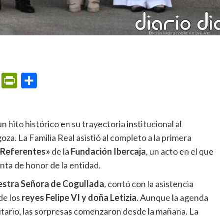
m
ame
ail
Print
PrintFriendly
Compartir
 hito histórico en su trayectoria institucional al
za. La Familia Real asistió al completo a la primera
 Referentes»
de la
Fundación Ibercaja
, un acto en el que
nta de honor de la entidad.
stra Señora de Cogullada
, contó con la asistencia
 de los
reyes Felipe VI y doña Letizia
. Aunque la agenda
litario, las sorpresas comenzaron desde la mañana. La