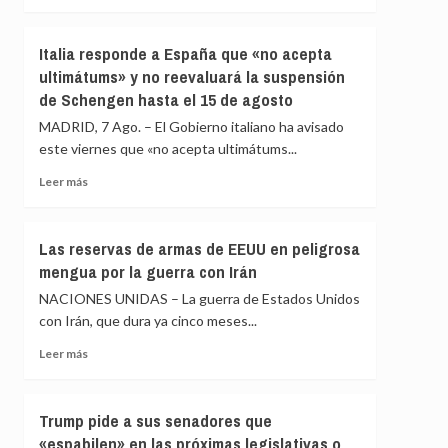
crisis
más
escuece
sobre
cada
La
Italia responde a España que «no acepta
día
UE
ultimátums» y no reevaluará la suspensión
condena
de Schengen hasta el 15 de agosto
los
«inaceptables»
MADRID, 7 Ago. – El Gobierno italiano ha avisado
ataques
este viernes que «no acepta ultimátums...
de
los
Leer
Leer más
hutíes
más
en
sobre
Yemen
Italia
Las reservas de armas de EEUU en peligrosa
y
responde
mengua por la guerra con Irán
Arabia
a
Saudí
España
NACIONES UNIDAS – La guerra de Estados Unidos
que
con Irán, que dura ya cinco meses...
«no
acepta
Leer
Leer más
ultimátums»
más
y
sobre
no
Las
Trump pide a sus senadores que
reevaluará
reservas
«espabilen» en las próximas legislativas o
la
de