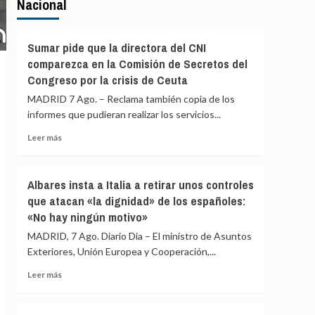
Nacional
Sumar pide que la directora del CNI
comparezca en la Comisión de Secretos del
Congreso por la crisis de Ceuta
MADRID 7 Ago. – Reclama también copia de los
informes que pudieran realizar los servicios...
Leer
Leer más
más
sobre
Sumar
Albares insta a Italia a retirar unos controles
pide
que atacan «la dignidad» de los españoles:
que
«No hay ningún motivo»
la
directora
MADRID, 7 Ago. Diario Dia – El ministro de Asuntos
del
Exteriores, Unión Europea y Cooperación,...
CNI
comparezca
Leer
Leer más
en
más
la
sobre
Comisión
Albares