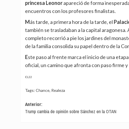
princesa Leonor
apareció de forma inesperada 
encuentros con los profesores finalistas.
Más tarde, a primera hora de la tarde, el
Palaci
también se trasladaban a la capital aragonesa. A
completo recorrió a pie los jardines del monas
de la familia consolida su papel dentro de la Co
Este paso al frente marca el inicio de una etapa de mayor responsabilidad y madurez en su agenda
oficial, un camino que afronta con paso firme y 
CL22
Tags:
Chance
,
Realeza
Navegación
Anterior:
Trump cambia de opinión sobre Sánchez en la OTAN
de
entradas