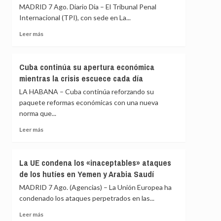
habrá
MADRID 7 Ago. Diario Dia – El Tribunal Penal
las
«medidas
comunidades
Internacional (TPI), con sede en La...
proporcionales»
autónomas
Leer
Leer más
rechazan
más
el
sobre
reparto
El
de
Cuba continúa su apertura económica
TPI
menores
mientras la crisis escuece cada día
lamenta
migrantes
la
LA HABANA – Cuba continúa reforzando su
de
retirada
Ceuta
paquete reformas económicas con una nueva
de
norma que...
Chad
y
Leer
Leer más
Venezuela
más
del
sobre
Estatuto
Cuba
La UE condena los «inaceptables» ataques
de
continúa
de los hutíes en Yemen y Arabia Saudí
Roma
su
apertura
MADRID 7 Ago. (Agencias) – La Unión Europea ha
económica
condenado los ataques perpetrados en las...
mientras
la
Leer
Leer más