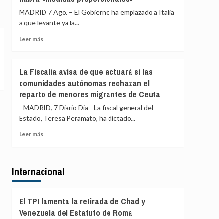
a
directora
MADRID 7 Ago. – El Gobierno ha emplazado a Italia
los
del
a que levante ya la...
migrantes
CNI
de
explique
Leer
Leer más
Ceuta
en
más
el
sobre
Congreso
España
La Fiscalía avisa de que actuará si las
qué
da
comunidades autónomas rechazan el
sabía
un
de
reparto de menores migrantes de Ceuta
‘ultimátum’
la
a
MADRID, 7 Diario Dia La fiscal general del
entrada
Italia
Estado, Teresa Peramato, ha dictado...
masiva
de
de
3
Leer
Leer más
migrantes
días
más
en
para
sobre
Ceuta
levantar
La
los
Internacional
Fiscalía
controles
avisa
a
de
sus
que
El TPI lamenta la retirada de Chad y
viajeros
actuará
Venezuela del Estatuto de Roma
o
si