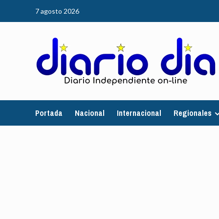
Saltar
7 agosto 2026
al
contenido
Portada
Nacional
Internacional
Regionales