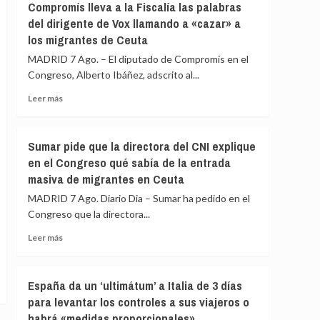
Compromís lleva a la Fiscalía las palabras
de
insta
del dirigente de Vox llamando a «cazar» a
Secretos
a
del
los migrantes de Ceuta
Italia
Congreso
a
MADRID 7 Ago. – El diputado de Compromís en el
por
retirar
Congreso, Alberto Ibáñez, adscrito al...
la
unos
crisis
controles
Leer
Leer más
de
que
más
Ceuta
atacan
sobre
«la
Compromís
Sumar pide que la directora del CNI explique
dignidad»
lleva
en el Congreso qué sabía de la entrada
de
a
los
masiva de migrantes en Ceuta
la
españoles:
Fiscalía
MADRID 7 Ago. Diario Dia – Sumar ha pedido en el
«No
las
Congreso que la directora...
hay
palabras
ningún
del
Leer
Leer más
motivo»
dirigente
más
de
sobre
Vox
Sumar
España da un ‘ultimátum’ a Italia de 3 días
llamando
pide
para levantar los controles a sus viajeros o
a
que
«cazar»
habrá «medidas proporcionales»
la