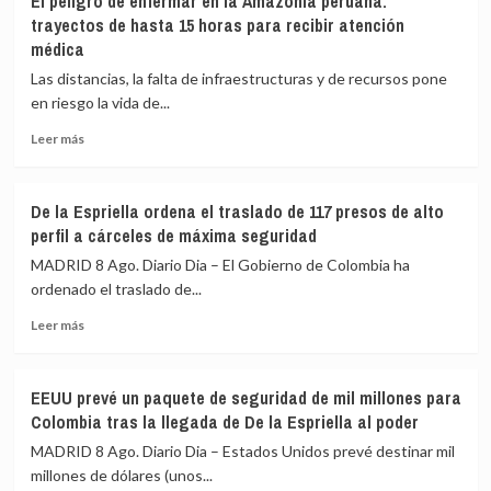
El peligro de enfermar en la Amazonía peruana:
afirma
ONU
trayectos de hasta 15 horas para recibir atención
que
confirma
médica
sienten
que
«pavor»
UNICEF
Las distancias, la falta de infraestructuras y de recursos pone
de
«está
en riesgo la vida de...
que
tomando
gane
medidas
Leer
Leer más
adecuadas»
más
contra
sobre
un
El
De la Espriella ordena el traslado de 117 presos de alto
trabajador
peligro
perfil a cárceles de máxima seguridad
acusado
de
de
enfermar
MADRID 8 Ago. Diario Dia – El Gobierno de Colombia ha
espiar
en
ordenado el traslado de...
para
la
Israel
Leer
Amazonía
Leer más
más
peruana:
sobre
trayectos
De
de
EEUU prevé un paquete de seguridad de mil millones para
la
hasta
Colombia tras la llegada de De la Espriella al poder
Espriella
15
ordena
horas
MADRID 8 Ago. Diario Dia – Estados Unidos prevé destinar mil
el
para
millones de dólares (unos...
traslado
recibir