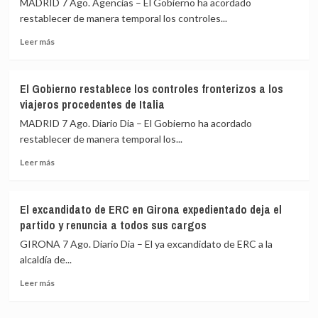
Madrid
MADRID 7 Ago. Agencias – El Gobierno ha acordado
la
restablecer de manera temporal los controles...
Espriella
Leer
escenifican
Leer más
más
la
sobre
relación
El
de
El Gobierno restablece los controles fronterizos a los
Gobierno
«fraternidad»
viajeros procedentes de Italia
de
de
España
España
MADRID 7 Ago. Diario Dia – El Gobierno ha acordado
restablece
y
restablecer de manera temporal los...
los
Colombia
Leer
controles
Leer más
más
fronterizos
sobre
a
El
los
El excandidato de ERC en Girona expedientado deja el
Gobierno
viajeros
partido y renuncia a todos sus cargos
restablece
procedentes
los
de
GIRONA 7 Ago. Diario Dia – El ya excandidato de ERC a la
controles
Italia
alcaldía de...
fronterizos
Leer
a
Leer más
más
los
sobre
viajeros