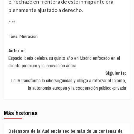
el rechazo en frontera de este inmigrante era
plenamente ajustado a derecho.
CL23
Tags:
Migración
Navegación
Anterior:
Espacio Iberia celebra su quinto año en Madrid enfocado en el
de
cliente premium y la innovación aérea
entradas
Siguiente:
La IA transforma la ciberseguridad y obliga a reforzar el talento,
la autonomía europea y la cooperación público-privada
Más historias
Defensora de la Audiencia recibe más de un centenar de