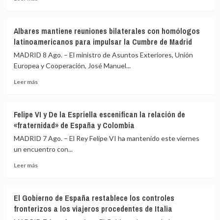
más
sobre
IU
Albares mantiene reuniones bilaterales con homólogos
pide
latinoamericanos para impulsar la Cumbre de Madrid
a
Sánchez
MADRID 8 Ago. – El ministro de Asuntos Exteriores, Unión
transparencia
Europea y Cooperación, José Manuel...
y
Leer
reunir
Leer más
más
al
sobre
Consejo
Albares
de
Felipe VI y De la Espriella escenifican la relación de
mantiene
Seguridad
«fraternidad» de España y Colombia
reuniones
ante
bilaterales
los
MADRID 7 Ago. – El Rey Felipe VI ha mantenido este viernes
con
«agujeros
un encuentro con...
homólogos
negros»
Leer
latinoamericanos
de
Leer más
más
para
la
sobre
impulsar
crisis
Felipe
la
de
El Gobierno de España restablece los controles
VI
Cumbre
Ceuta
fronterizos a los viajeros procedentes de Italia
y
de
De