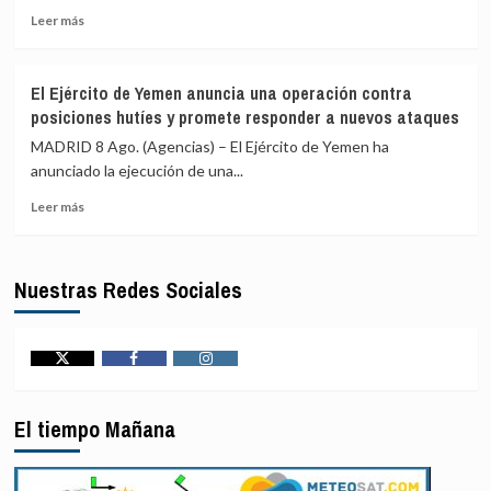
Leer
de
atención
Leer más
más
117
médica
sobre
presos
EEUU
de
El Ejército de Yemen anuncia una operación contra
prevé
alto
posiciones hutíes y promete responder a nuevos ataques
un
perfil
paquete
a
MADRID 8 Ago. (Agencias) – El Ejército de Yemen ha
de
cárceles
anunciado la ejecución de una...
seguridad
de
Leer
de
máxima
Leer más
más
mil
seguridad
sobre
millones
El
para
Nuestras Redes Sociales
Ejército
Colombia
de
tras
Yemen
la
anuncia
llegada
una
de
Twitter
Facebook
Instagram
operación
De
contra
la
El tiempo Mañana
posiciones
Espriella
hutíes
al
y
poder