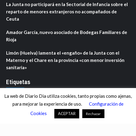
La Junta no participará en la Sectorial de Infancia sobre el
reparto de menores extranjeros no acompañados de
Ceuta
Amador García, nuevo asociado de Bodegas Familiares de
Rioja
Limón (Huelva) lamenta el «engaño» de la Junta con el
Materno y el Chare en la provincia «con menor inversión
sanitaria»
Etiquetas
La web de Diario Dia utiliza cookies, tanto propias como ajenas,
ANDALUCÍA
ARAGÓN
ASTURIAS
C. VALENCIANA
para mejorar la experiencia de uso.
Configuración de
CASTILLA-LA MANCHA
CASTILLA Y LEÓN
CATALUNYA
Cookies
ACEPTAR
Rechazar
CHANCE
CIENCIA
CULTURA
DEFENSA
DEPORTES
DESCONECTA
DESTACADOS
ECONOMÍA FINANZAS