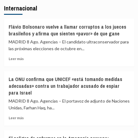
El
procedentes
Internacional
excandidato
de
de
Italia
ERC
en
Flávio Bolsonaro vuelve a llamar corruptos a los jueces
Girona
brasileños y afirma que sienten «pavor» de que gane
expedientado
MADRID 8 Ago. Agencias – El candidato ultraconservador para
deja
las próximas elecciones de octubre en...
el
partido
Leer
Leer más
y
más
renuncia
sobre
a
Flávio
todos
La ONU confirma que UNICEF «está tomando medidas
Bolsonaro
sus
adecuadas» contra un trabajador acusado de espiar
vuelve
cargos
para Israel
a
llamar
MADRID 8 Ago. Agencias – El portavoz de adjunto de Naciones
corruptos
Unidas, Farhan Haq, ha...
a
los
Leer
Leer más
jueces
más
brasileños
sobre
y
La