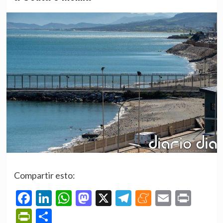
Compartir esto:
Facebook
LinkedIn
WhatsApp
Mastodon
X
Telegram
Meneame
Email
Prin
PrintFriendly
Compartir