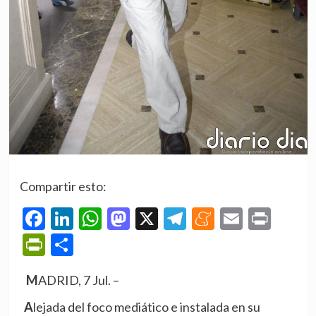
Compartir esto:
Facebook
LinkedIn
WhatsApp
Mastodon
X
Telegram
Meneame
Email
Prin
PrintFriendly
Compartir
MADRID, 7 Jul. –
Alejada del foco mediático e instalada en su