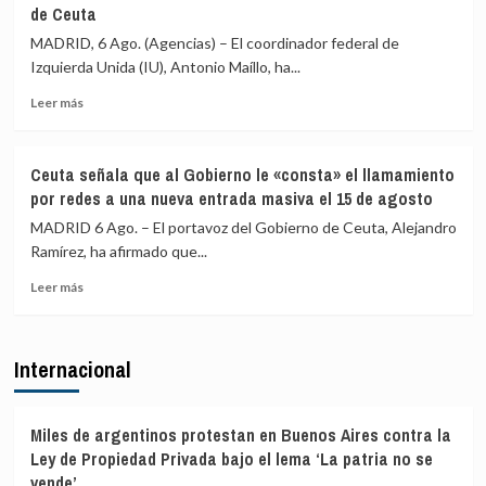
de Ceuta
Vecinos
y
del
«blindar»
MADRID, 6 Ago. (Agencias) – El coordinador federal de
Príncipe
la
Izquierda Unida (IU), Antonio Maíllo, ha...
cifra
frontera
en
con
Leer
Leer más
más
más
más
de
medios
sobre
4.800
europeos
IU
Ceuta señala que al Gobierno le «consta» el llamamiento
los
advierte
por redes a una nueva entrada masiva el 15 de agosto
menores
a
migrantes
los
MADRID 6 Ago. – El portavoz del Gobierno de Ceuta, Alejandro
en
gobiernos
Ramírez, ha afirmado que...
la
de
barriada
Leer
PP
Leer más
ceutí
más
y
sobre
Vox:
Ceuta
Cometerán
Internacional
señala
prevaricación
que
si
al
rechazan
Gobierno
acoger
Miles de argentinos protestan en Buenos Aires contra la
le
a
Ley de Propiedad Privada bajo el lema ‘La patria no se
«consta»
menores
vende’