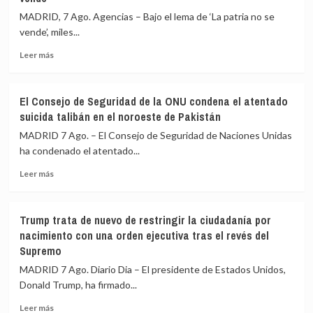
el
migrantes
MADRID, 7 Ago. Agencias – Bajo el lema de ‘La patria no se
llamamiento
de
por
Ceuta
vende’, miles...
redes
Leer
Leer más
a
más
una
sobre
nueva
Miles
entrada
El Consejo de Seguridad de la ONU condena el atentado
de
masiva
suicida talibán en el noroeste de Pakistán
argentinos
el
protestan
MADRID 7 Ago. – El Consejo de Seguridad de Naciones Unidas
15
en
de
ha condenado el atentado...
Buenos
agosto
Leer
Aires
Leer más
más
contra
sobre
la
El
Ley
Trump trata de nuevo de restringir la ciudadanía por
Consejo
de
nacimiento con una orden ejecutiva tras el revés del
de
Propiedad
Supremo
Seguridad
Privada
de
bajo
MADRID 7 Ago. Diario Dia – El presidente de Estados Unidos,
la
el
Donald Trump, ha firmado...
ONU
lema
condena
‘La
Leer
Leer más