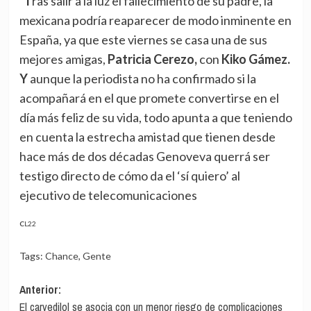
Tras salir a la luz el fallecimiento de su padre, la
mexicana podría reaparecer de modo inminente en
España, ya que este viernes se casa una de sus
mejores amigas,
Patricia Cerezo,
con
Kiko Gámez.
Y
aunque la periodista no ha confirmado si la
acompañará en el que promete convertirse en el
día más feliz de su vida, todo apunta a que teniendo
en cuenta la estrecha amistad que tienen desde
hace más de dos décadas Genoveva querrá ser
testigo directo de cómo da el ‘sí quiero’ al
ejecutivo de telecomunicaciones
CL22
Tags:
Chance
,
Gente
Navegación
Anterior:
El carvedilol se asocia con un menor riesgo de complicaciones