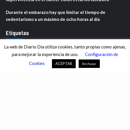
Durante el embarazo hay que limitar el tiempo de
sedentarismo a un máximo de ocho horas al día
Etiquetas
La web de Diario Dia utiliza cookies, tanto propias como ajenas,
ANDALUCÍA
ARAGÓN
ASTURIAS
C. VALENCIANA
para mejorar la experiencia de uso.
Configuración de
CASTILLA-LA MANCHA
CASTILLA Y LEÓN
CATALUNYA
Cookies
ACEPTAR
Rechazar
CHANCE
CIENCIA
CULTURA
DEFENSA
DEPORTES
DESCONECTA
DESTACADOS
ECONOMÍA FINANZAS
EDUCACIÓN
ESPAÑA
ESTADOS UNIDOS
EUROPA
EXTREMADURA
FÚTBOL
GALICIA
GENTE
GOBIERNO
IGUALDAD
INFOSALUS.COM