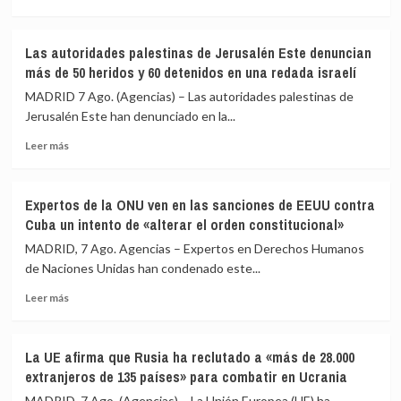
el
patria
más
atentado
no
sobre
suicida
se
Trump
Las autoridades palestinas de Jerusalén Este denuncian
talibán
vende’
trata
más de 50 heridos y 60 detenidos en una redada israelí
en
de
el
nuevo
MADRID 7 Ago. (Agencias) – Las autoridades palestinas de
noroeste
de
Jerusalén Este han denunciado en la...
de
restringir
Pakistán
Leer
la
Leer más
más
ciudadanía
sobre
por
Las
nacimiento
Expertos de la ONU ven en las sanciones de EEUU contra
autoridades
con
Cuba un intento de «alterar el orden constitucional»
palestinas
una
de
orden
MADRID, 7 Ago. Agencias – Expertos en Derechos Humanos
Jerusalén
ejecutiva
de Naciones Unidas han condenado este...
Este
tras
Leer
denuncian
el
Leer más
más
más
revés
sobre
de
del
Expertos
50
Supremo
La UE afirma que Rusia ha reclutado a «más de 28.000
de
heridos
extranjeros de 135 países» para combatir en Ucrania
la
y
ONU
60
MADRID, 7 Ago. (Agencias) – La Unión Europea (UE) ha