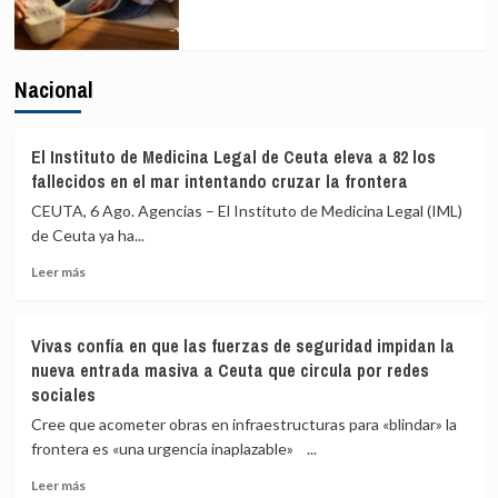
Nacional
El Instituto de Medicina Legal de Ceuta eleva a 82 los
fallecidos en el mar intentando cruzar la frontera
CEUTA, 6 Ago. Agencias – El Instituto de Medicina Legal (IML)
de Ceuta ya ha...
Leer
Leer más
más
sobre
El
Vivas confía en que las fuerzas de seguridad impidan la
Instituto
nueva entrada masiva a Ceuta que circula por redes
de
sociales
Medicina
Legal
Cree que acometer obras en infraestructuras para «blindar» la
de
frontera es «una urgencia inaplazable» ...
Ceuta
eleva
Leer
Leer más