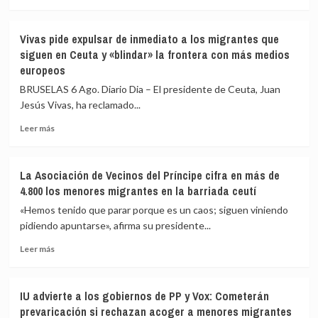
a
más
82
sobre
los
Vivas
Vivas pide expulsar de inmediato a los migrantes que
fallecidos
confía
siguen en Ceuta y «blindar» la frontera con más medios
en
en
europeos
el
que
mar
las
BRUSELAS 6 Ago. Diario Dia – El presidente de Ceuta, Juan
intentando
fuerzas
Jesús Vivas, ha reclamado...
cruzar
de
la
seguridad
Leer
Leer más
frontera
impidan
más
la
sobre
nueva
Vivas
La Asociación de Vecinos del Príncipe cifra en más de
entrada
pide
4.800 los menores migrantes en la barriada ceutí
masiva
expulsar
a
de
«Hemos tenido que parar porque es un caos; siguen viniendo
Ceuta
inmediato
pidiendo apuntarse», afirma su presidente...
que
a
circula
Leer
los
Leer más
por
más
migrantes
redes
sobre
que
sociales
La
siguen
IU advierte a los gobiernos de PP y Vox: Cometerán
Asociación
en
prevaricación si rechazan acoger a menores migrantes
de
Ceuta