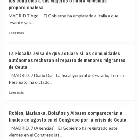
los controles a sus viajeros o habrá «medidas
a
que
proporcionales»
«cazar»
la
a
directora
MADRID 7 Ago. – El Gobierno ha emplazado a Italia a que
los
del
levante ya la...
migrantes
CNI
de
explique
Leer
Leer más
Ceuta
en
más
el
sobre
Congreso
España
La Fiscalía avisa de que actuará si las comunidades
qué
da
autónomas rechazan el reparto de menores migrantes
sabía
un
de Ceuta
de
‘ultimátum’
la
a
MADRID, 7 Diario Dia La fiscal general del Estado, Teresa
entrada
Italia
Peramato, ha dictado...
masiva
de
de
3
Leer
Leer más
migrantes
días
más
en
para
sobre
Ceuta
levantar
La
Robles, Marlaska, Bolaños y Albares comparecerán a
los
Fiscalía
finales de agosto en el Congreso por la crisis de Ceuta
controles
avisa
a
de
MADRID, 7 (Agencias) El Gobierno ha registrado este
sus
que
viernes en el Congreso las...
viajeros
actuará