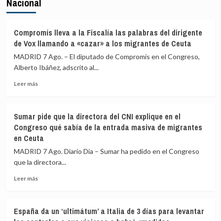
Nacional
Compromís lleva a la Fiscalía las palabras del dirigente
de Vox llamando a «cazar» a los migrantes de Ceuta
MADRID 7 Ago. – El diputado de Compromís en el Congreso,
Alberto Ibáñez, adscrito al...
Leer
Leer más
más
sobre
Compromís
Sumar pide que la directora del CNI explique en el
lleva
Congreso qué sabía de la entrada masiva de migrantes
a
en Ceuta
la
Fiscalía
MADRID 7 Ago. Diario Dia – Sumar ha pedido en el Congreso
las
que la directora...
palabras
del
Leer
Leer más
dirigente
más
de
sobre
Vox
Sumar
España da un ‘ultimátum’ a Italia de 3 días para levantar
llamando
pide