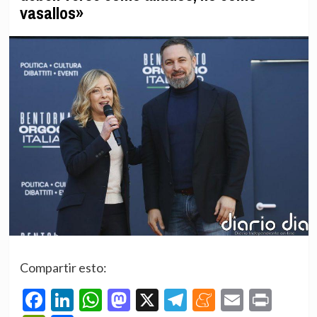
vasallos»
Compartir esto:
Facebook
LinkedIn
WhatsApp
Mastodon
X
Telegram
Meneame
Email
Prin