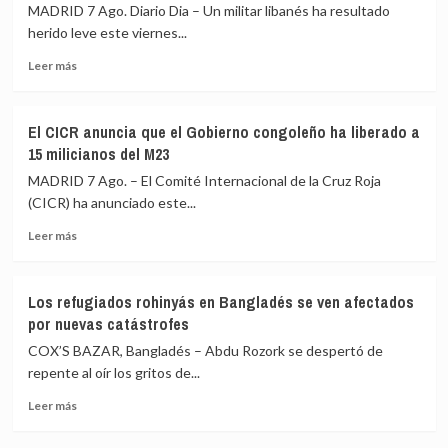
muertos
será
MADRID 7 Ago. Diario Dia – Un militar libanés ha resultado
y
«el
herido leve este viernes...
cuatro
último
Leer
heridos
presidente
Leer más
más
por
republicano»
sobre
un
El
nuevo
El CICR anuncia que el Gobierno congoleño ha liberado a
Ejército
ataque
15 milicianos del M23
de
hutí
Líbano
en
MADRID 7 Ago. – El Comité Internacional de la Cruz Roja
denuncia
la
(CICR) ha anunciado este...
un
gobernación
Leer
militar
de
Leer más
más
herido
Marib
sobre
en
El
un
Los refugiados rohinyás en Bangladés se ven afectados
CICR
«ataque
por nuevas catástrofes
anuncia
hostil»
que
de
COX’S BAZAR, Bangladés – Abdu Rozork se despertó de
el
Israel
repente al oír los gritos de...
Gobierno
en
Leer
congoleño
el
Leer más
más
ha
sur
sobre
liberado
del