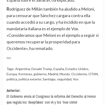
Rodríguez de Millán también ha aludido a Meloni,
para censurar que Sánchez cargara contra ella
cuando accedió a su cargo, y ha incidido en que la
mandataria italiana es el ejemplo de Vox.
«Consideramos que Meloni es el ejemplo a seguir si
queremos recuperar la prosperidad para
Occidente», ha rematado.
CL0
Tags:
Argentina
,
Donald Trump
,
España
,
Estados Unidos
,
Europa
,
fronteras
,
gobierno
,
Madrid
,
Mundo
,
Occidente
,
OTAN
,
política
,
política exterior
,
Santiago
,
seguridad
,
Vox
Navegación
Anterior:
El Gobierno envía al Congreso la reforma del Derecho al Honor
de
que regula los ‘deepfakes’ con IA y los ‘true crime’