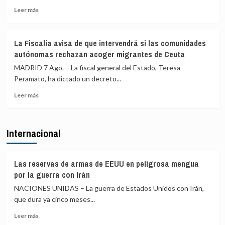
o
Leer
si
Leer más
habrá
más
las
«medidas
sobre
comunidades
proporcionales»
Robles,
autónomas
La Fiscalía avisa de que intervendrá si las comunidades
Marlaska,
rechazan
autónomas rechazan acoger migrantes de Ceuta
Bolaños
el
y
reparto
MADRID 7 Ago. – La fiscal general del Estado, Teresa
Albares
de
Peramato, ha dictado un decreto...
comparecerán
menores
Leer
a
migrantes
Leer más
más
finales
de
sobre
de
Ceuta
La
agosto
Internacional
Fiscalía
en
avisa
el
de
Congreso
que
por
Las reservas de armas de EEUU en peligrosa mengua
intervendrá
la
por la guerra con Irán
si
crisis
NACIONES UNIDAS – La guerra de Estados Unidos con Irán,
las
de
que dura ya cinco meses...
comunidades
Ceuta
autónomas
Leer
Leer más
rechazan
más