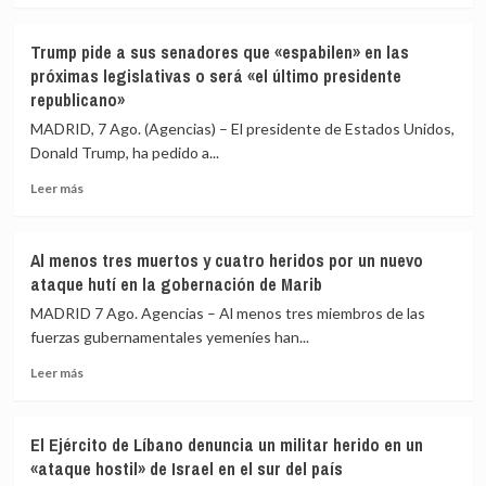
acoger
sobre
migrantes
Las
de
Trump pide a sus senadores que «espabilen» en las
reservas
Ceuta
próximas legislativas o será «el último presidente
de
republicano»
armas
de
MADRID, 7 Ago. (Agencias) – El presidente de Estados Unidos,
EEUU
Donald Trump, ha pedido a...
en
peligrosa
Leer
Leer más
mengua
más
por
sobre
la
Trump
Al menos tres muertos y cuatro heridos por un nuevo
guerra
pide
ataque hutí en la gobernación de Marib
con
a
Irán
sus
MADRID 7 Ago. Agencias – Al menos tres miembros de las
senadores
fuerzas gubernamentales yemeníes han...
que
Leer
«espabilen»
Leer más
más
en
sobre
las
Al
próximas
El Ejército de Líbano denuncia un militar herido en un
menos
legislativas
«ataque hostil» de Israel en el sur del país
tres
o