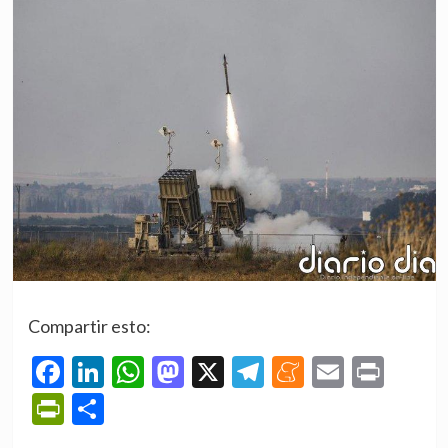
Compartir esto:
Facebook
LinkedIn
WhatsApp
Mastodon
X
Telegram
Meneame
Email
Prin
PrintFriendly
Compartir