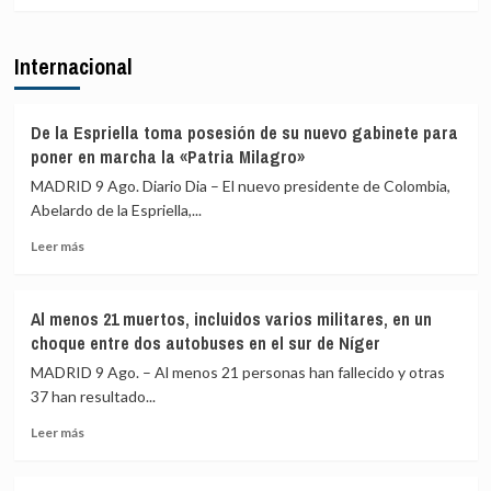
más
fronterizos
sobre
en
Juventudes
Internacional
conexiones
del
aéreas
PSOE
y
acusa
marítimas
a
De la Espriella toma posesión de su nuevo gabinete para
con
Ayuso
poner en marcha la «Patria Milagro»
Italia
de
MADRID 9 Ago. Diario Dia – El nuevo presidente de Colombia,
ir
Abelardo de la Espriella,...
«de
ático
Leer
Leer más
en
más
ático»
sobre
mientras
De
familias
Al menos 21 muertos, incluidos varios militares, en un
la
y
choque entre dos autobuses en el sur de Níger
Espriella
jóvenes
toma
MADRID 9 Ago. – Al menos 21 personas han fallecido y otras
no
posesión
37 han resultado...
pueden
de
acceder
Leer
su
Leer más
a
más
nuevo
la
sobre
gabinete
vivienda