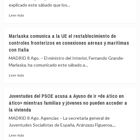
Castellón
aeropuertos
explicado este sábado que los...
y
de
pide
Leer
Málaga,
Leer más
máxima
más
Sevilla,
precaución
sobre
Bilbao,
Interior
Alicante
Marlaska comunica a la UE el restablecimiento de
asegura
y
controles fronterizos en conexiones aéreas y marítimas
que
Valencia
con Italia
los
los
controles
controles
MADRID 8 Ago. – El ministro del Interior, Fernando Grande-
aéreos
a
Marlaska, ha comunicado este sábado a...
a
viajeros
viajeros
desde
Leer
Leer más
desde
Italia
más
Italia
sobre
se
Marlaska
Juventudes del PSOE acusa a Ayuso de ir «de ático en
realizan
comunica
ático» mientras familias y jóvenes no pueden acceder a
«a
a
la vivienda
puerta
la
de
UE
MADRID 8 Ago. Agencias – La secretaria general de
avión»
el
Juventudes Socialistas de España, Aránzazu Figueroa,...
restablecimiento
de
Leer
Leer más
controles