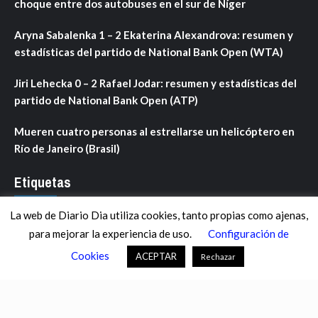
choque entre dos autobuses en el sur de Níger
Aryna Sabalenka 1 – 2 Ekaterina Alexandrova: resumen y
estadísticas del partido de National Bank Open (WTA)
Jiri Lehecka 0 – 2 Rafael Jodar: resumen y estadísticas del
partido de National Bank Open (ATP)
Mueren cuatro personas al estrellarse un helicóptero en
Río de Janeiro (Brasil)
Etiquetas
La web de Diario Dia utiliza cookies, tanto propias como ajenas,
ANDALUCÍA
ARAGÓN
ASTURIAS
C. VALENCIANA
para mejorar la experiencia de uso.
Configuración de
CASTILLA-LA MANCHA
CASTILLA Y LEÓN
CATALUNYA
Cookies
ACEPTAR
Rechazar
CHANCE
CIENCIA
CULTURA
DEFENSA
DEPORTES
DESCONECTA
DESTACADOS
ECONOMÍA FINANZAS