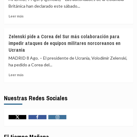
un
firmeza
Británica han declarado este sábado...
helicóptero
para
en
proteger
Leer
Leer más
Río
la
más
de
navegación
sobre
Janeiro
en
Declarado
Zelenski pide a Corea del Sur más colaboración para
(Brasil)
la
el
impedir ataques de equipos militares norcoreanos en
región
estado
Ucrania
de
emergencia
MADRID 8 Ago. – El presidente de Ucrania, Volodimir Zelenski,
en
ha pedido a Corea del...
la
Columbia
Leer
Leer más
Británica
más
por
sobre
el
Zelenski
Nuestras Redes Sociales
incendio
pide
que
a
ha
Corea
forzado
del
el
Sur
Twitter
Facebook
Instagram
desalojo
más
de
colaboración
El tiempo Mañana