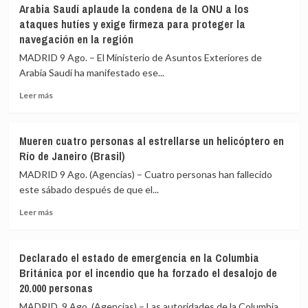
Al
para
Arabia Saudí aplaude la condena de la ONU a los
menos
poner
ataques hutíes y exige firmeza para proteger la
21
en
navegación en la región
muertos,
marcha
incluidos
la
MADRID 9 Ago. – El Ministerio de Asuntos Exteriores de
varios
«Patria
Arabia Saudí ha manifestado ese...
militares,
Milagro»
en
Leer
Leer más
un
más
choque
sobre
entre
Arabia
Mueren cuatro personas al estrellarse un helicóptero en
dos
Saudí
Río de Janeiro (Brasil)
autobuses
aplaude
en
la
MADRID 9 Ago. (Agencias) – Cuatro personas han fallecido
el
condena
este sábado después de que el...
sur
de
de
Leer
la
Leer más
Níger
más
ONU
sobre
a
Mueren
los
Declarado el estado de emergencia en la Columbia
cuatro
ataques
Británica por el incendio que ha forzado el desalojo de
personas
hutíes
20.000 personas
al
y
estrellarse
exige
MADRID, 9 Ago. (Agencias) – Las autoridades de la Columbia