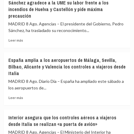
Sánchez agradece a la UME su labor frente a los
realiza
incendios de Huelva y Castellón y pide máxima
controles
precaución
a
199
MADRID 8 Ago. Agencias – El presidente del Gobierno, Pedro
pasajeros
Sánchez, ha trasladado su reconocimiento...
de
terceros
Leer
Leer más
países
más
en
sobre
el
Sánchez
España amplía a los aeropuertos de Málaga, Sevilla,
primer
agradece
Bilbao, Alicante y Valencia los controles a viajeros desde
día
a
Italia
de
la
restablecimiento
UME
MADRID 8 Ago. Diario Dia – España ha ampliado este sábado a
de
su
los aeropuertos de...
fronteras
labor
con
frente
Leer
Leer más
Italia
a
más
los
sobre
incendios
España
Interior asegura que los controles aéreos a viajeros
de
amplía
desde Italia se realizan «a puerta de avión»
Huelva
a
y
los
MADRID 8 Ago. Agencias – El Ministerio del Interior ha