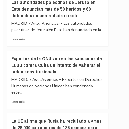
Gobierno
Las autoridades palestinas de Jerusalén
menores
le
Este denuncian más de 50 heridos y 60
migrantes
«consta»
detenidos en una redada israelí
de
el
Ceuta
llamamiento
MADRID 7 Ago. (Agencias) – Las autoridades
por
palestinas de Jerusalén Este han denunciado en la...
redes
Leer
a
Leer más
más
una
sobre
nueva
Las
entrada
Expertos de la ONU ven en las sanciones de
autoridades
masiva
EEUU contra Cuba un intento de «alterar el
palestinas
el
orden constitucional»
de
15
Jerusalén
de
MADRID, 7 Ago. Agencias – Expertos en Derechos
Este
agosto
Humanos de Naciones Unidas han condenado
denuncian
este...
más
de
Leer
Leer más
50
más
heridos
sobre
y
Expertos
La UE afirma que Rusia ha reclutado a «más
60
de
detenidos
de 28.000 extranjeros de 135 países» para
la