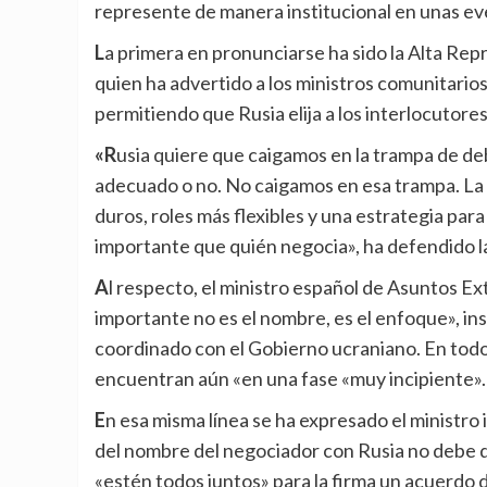
represente de manera institucional en unas ev
La primera en pronunciarse ha sido la Alta Representante de la UE para Política Exterior, Kaja Kallas,
quien ha advertido a los ministros comunitari
permitiendo que Rusia elija a los interlocutore
«Rusia quiere que caigamos en la trampa de debatir quién habla con ellos, eligiendo ya quién les parece
adecuado o no. No caigamos en esa trampa. La 
duros, roles más flexibles y una estrategia par
importante que quién negocia», ha defendido la 
Al respecto, el ministro español de Asuntos Exteriores, José Manuel Albares, ha asegurado que «lo
importante no es el nombre, es el enfoque», in
coordinado con el Gobierno ucraniano. En tod
encuentran aún «en una fase «muy incipiente».
En esa misma línea se ha expresado el ministro italiano, Antonio Tajani, que ha defendido que la elección
del nombre del negociador con Rusia no debe d
«estén todos juntos» para la firma un acuerdo