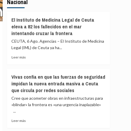
Nacional
El Instituto de Medicina Legal de Ceuta
eleva a 82 los fallecidos en el mar
intentando cruzar la frontera
CEUTA, 6 Ago. Agencias – El Instituto de Medicina
Legal (IML) de Ceuta ya ha...
Leer
Leer más
más
sobre
El
Vivas confía en que las fuerzas de seguridad
Instituto
impidan la nueva entrada masiva a Ceuta
de
que circula por redes sociales
Medicina
Legal
Cree que acometer obras en infraestructuras para
de
«blindar» la frontera es «una urgencia inaplazable»
Ceuta
...
eleva
a
Leer
Leer más
82
más
los
sobre