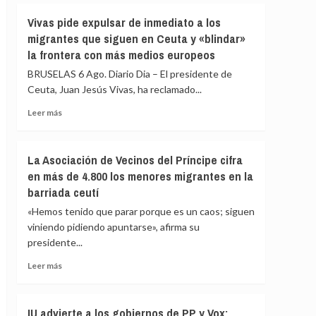
fallecidos
Vivas
Vivas pide expulsar de inmediato a los
en
confía
el
migrantes que siguen en Ceuta y «blindar»
en
mar
la frontera con más medios europeos
que
intentando
las
BRUSELAS 6 Ago. Diario Dia – El presidente de
cruzar
fuerzas
la
Ceuta, Juan Jesús Vivas, ha reclamado...
de
frontera
seguridad
Leer
Leer más
impidan
más
la
sobre
nueva
Vivas
La Asociación de Vecinos del Príncipe cifra
entrada
pide
en más de 4.800 los menores migrantes en la
masiva
expulsar
a
barriada ceutí
de
Ceuta
inmediato
«Hemos tenido que parar porque es un caos; siguen
que
a
viniendo pidiendo apuntarse», afirma su
circula
los
por
presidente...
migrantes
redes
que
Leer
Leer más
sociales
siguen
más
en
sobre
Ceuta
La
IU advierte a los gobiernos de PP y Vox:
y