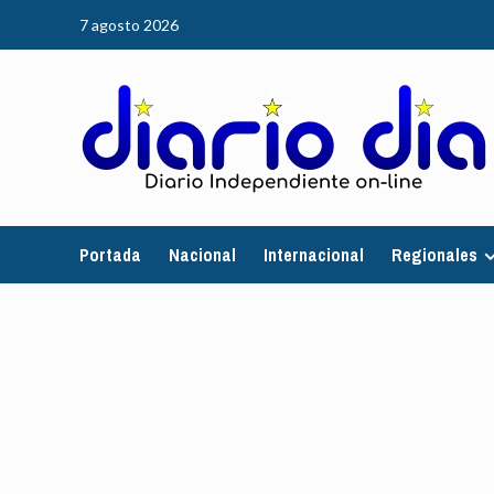
Saltar
7 agosto 2026
al
contenido
Portada
Nacional
Internacional
Regionales