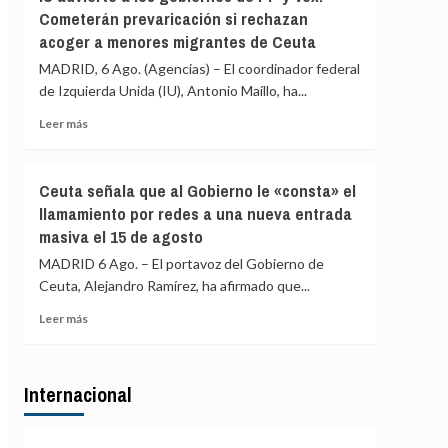
Asociación
«blindar»
Cometerán prevaricación si rechazan
de
la
acoger a menores migrantes de Ceuta
Vecinos
frontera
del
MADRID, 6 Ago. (Agencias) – El coordinador federal
con
Príncipe
más
de Izquierda Unida (IU), Antonio Maíllo, ha...
cifra
medios
en
Leer
Leer más
europeos
más
más
de
sobre
4.800
IU
Ceuta señala que al Gobierno le «consta» el
los
advierte
llamamiento por redes a una nueva entrada
menores
a
migrantes
masiva el 15 de agosto
los
en
gobiernos
MADRID 6 Ago. – El portavoz del Gobierno de
la
de
Ceuta, Alejandro Ramírez, ha afirmado que...
barriada
PP
ceutí
y
Leer
Leer más
Vox:
más
Cometerán
sobre
prevaricación
Ceuta
si
Internacional
señala
rechazan
que
acoger
al
a