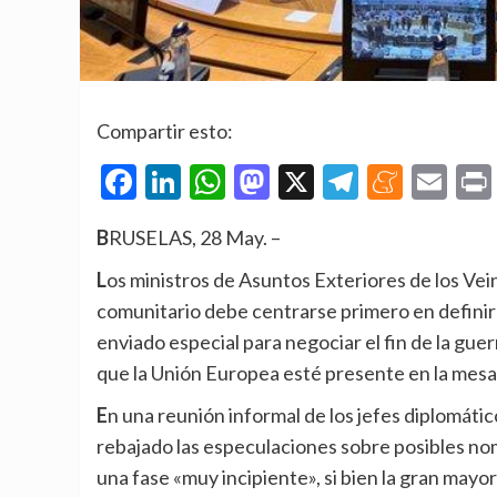
Compartir esto:
Facebook
LinkedIn
WhatsApp
Mastodon
X
Telegra
Mene
Em
BRUSELAS, 28 May. –
Los ministros de Asuntos Exteriores de los Veintisiete han coincidido este jueves en que el bloque
comunitario debe centrarse primero en definir 
enviado especial para negociar el fin de la gue
que la Unión Europea esté presente en la mes
En una reunión informal de los jefes diplomáticos de la UE que se celebra en Chipre, varios de ellos han
rebajado las especulaciones sobre posibles n
una fase «muy incipiente», si bien la gran mayo