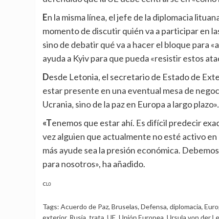
En la misma línea, el jefe de la diplomacia lituana, Kestutis Budrys, ha insistido en que «este no es el
momento de discutir quién va a participar en la
sino de debatir qué va a hacer el bloque para 
ayuda a Kyiv para que pueda «resistir estos ataq
Desde Letonia, el secretario de Estado de Exteriores, Artjoms Ursulskis, ha reconocido que la UE debe
estar presente en una eventual mesa de negocia
Ucrania, sino de la paz en Europa a largo plazo».
«Tenemos que estar ahí. Es difícil predecir exactamente qué ayudaría. Tal vez un enviado especial, tal
vez alguien que actualmente no esté activo en
más ayude sea la presión económica. Debemos s
para nosotros», ha añadido.
CL0
Tags:
Acuerdo de Paz
,
Bruselas
,
Defensa
,
diplomacia
,
Euro
exterior
,
Rusia
,
trata
,
UE
,
Unión Europea
,
Ursula von der L