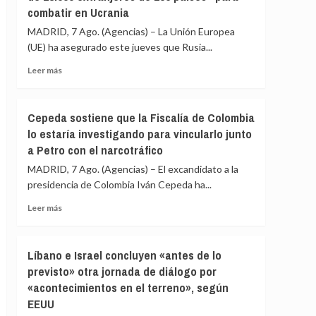
en
combatir en Ucrania
ONU
una
ven
MADRID, 7 Ago. (Agencias) – La Unión Europea
redada
en
israelí
(UE) ha asegurado este jueves que Rusia...
las
sanciones
Leer
Leer más
de
más
EEUU
sobre
contra
La
Cepeda sostiene que la Fiscalía de Colombia
Cuba
UE
lo estaría investigando para vincularlo junto
un
afirma
intento
a Petro con el narcotráfico
que
de
Rusia
MADRID, 7 Ago. (Agencias) – El excandidato a la
«alterar
ha
presidencia de Colombia Iván Cepeda ha...
el
reclutado
orden
a
Leer
Leer más
constitucional»
«más
más
de
sobre
28.000
Cepeda
Líbano e Israel concluyen «antes de lo
extranjeros
sostiene
previsto» otra jornada de diálogo por
de
que
135
«acontecimientos en el terreno», según
la
países»
Fiscalía
EEUU
para
de