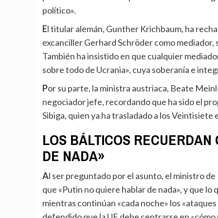
político».
El titular alemán, Gunther Krichbaum, ha rechazado de plano la propuesta de Putin de nombrar al
excanciller Gerhard Schröder como mediador, su
También ha insistido en que cualquier mediador
sobre todo de Ucrania», cuya soberanía e integri
Por su parte, la ministra austriaca, Beate Meinl-Reisinger, ha pedido a la Unión que nombre un
negociador jefe, recordando que ha sido el pro
Sibiga, quien ya ha trasladado a los Veintisiete
LOS BÁLTICOS RECUERDAN 
DE NADA»
Al ser preguntado por el asunto, el ministro de Exteriores de Estonia, Margus Tsahkna, ha avisado de
que «Putin no quiere hablar de nada», y que lo
mientras continúan «cada noche» los «ataques b
defendido que la UE debe centrarse en «cómo r