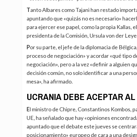
Tanto Albares como Tajani han restado importancia a la necesidad de designar un enviado especial,
apuntando que «quizás no es necesario» hacerl
para ejercer ese papel, como la propia Kallas, 
presidenta de la Comisión, Ursula von der Leye
Por su parte, el jefe de la diplomacia de Bélgica, Maxime Prévot, ha instado a «debatir el contenido del
proceso de negociación» y acordar «qué tipo d
negociación», pero a la vez «definir a alguie
decisión común, no solo identificar a una per
mesa», ha afirmado.
UCRANIA DEBE ACEPTAR AL
El ministro de Chipre, Constantinos Kombos, país que ostenta la presidencia rotatoria del Consejo de la
UE, ha señalado que hay «opiniones encontrada
apuntado que el debate este jueves se centrar
posicionamiento» europeo de cara a una designa