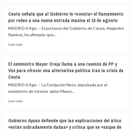
de
medios
sobre
4.800
europeos
IU
Ceuta señala que al Gobierno le «consta» el llamamiento
los
advierte
por redes a una nueva entrada masiva el 15 de agosto
menores
a
migrantes
los
MADRID 6 Ago. – El portavoz del Gobierno de Ceuta, Alejandro
en
gobiernos
Ramírez, ha afirmado que...
la
de
barriada
Leer
PP
Leer más
ceutí
más
y
sobre
Vox:
Ceuta
Cometerán
El exministro Mayor Oreja llama a una reunión de PP y
señala
prevaricación
Vox para ofrecer una alternativa política tras la crisis de
que
si
Ceuta
al
rechazan
Gobierno
acoger
MADRID 6 Ago. – La Fundación Neos, impulsada por el
le
a
exministro de Interior Jaime Mayor...
«consta»
menores
el
migrantes
Leer
Leer más
llamamiento
de
más
por
Ceuta
sobre
redes
El
Gobierno Ayuso defiende que las explicaciones del ático
a
exministro
«están sobradamente dadas» y critica que se «saque de
una
Mayor