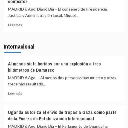
contexto»
nueva
Oreja
entrada
llama
MADRID 6 Ago. Diario Dia – El consejero de Presidencia,
masiva
a
Justicia y Administración Local, Miguel...
el
una
15
reunión
Leer
Leer más
de
de
más
agosto
PP
sobre
y
Gobierno
Internacional
Vox
Ayuso
para
defiende
ofrecer
que
una
las
Al menos siete heridos por una explosión a tres
alternativa
explicaciones
kilómetros de Damasco
política
del
MADRID 6 Ago. – Al menos dos personas han muerto y otras
tras
ático
la
trece han resultado...
«están
crisis
sobradamente
Leer
Leer más
de
dadas»
más
Ceuta
y
sobre
critica
Al
que
Uganda autoriza el envío de tropas a Gaza como parte
menos
se
de la Fuerza de Estabilización Internacional
siete
«saque
heridos
MADRID 6 Ago. Diario Dia – El Parlamento de Uganda ha
de