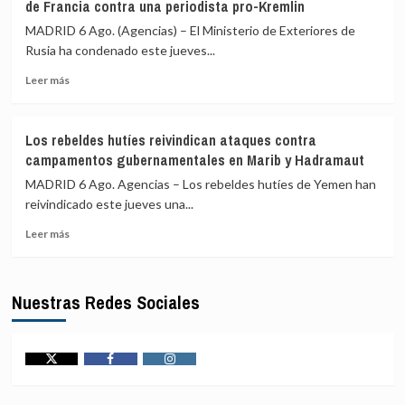
de Francia contra una periodista pro-Kremlin
y
Gaza
agua
MADRID 6 Ago. (Agencias) – El Ministerio de Exteriores de
marchan
Rusia ha condenado este jueves...
por
Leer
sendas
Leer más
más
contrarias
sobre
en
Rusia
América
Los rebeldes hutíes reivindican ataques contra
ve
Latina
campamentos gubernamentales en Marib y Hadramaut
«persecución
política»
MADRID 6 Ago. Agencias – Los rebeldes hutíes de Yemen han
en
reivindicado este jueves una...
la
Leer
orden
Leer más
más
de
sobre
expulsión
Los
de
Nuestras Redes Sociales
rebeldes
Francia
hutíes
contra
reivindican
una
ataques
periodista
contra
pro-
Twitter
Facebook
Instagram
campamentos
Kremlin
gubernamentales