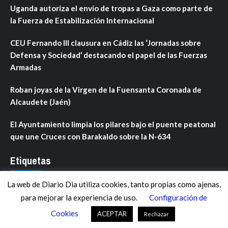
Uganda autoriza el envío de tropas a Gaza como parte de
la Fuerza de Estabilización Internacional
CEU Fernando III clausura en Cádiz las ‘Jornadas sobre
Defensa y Sociedad’ destacando el papel de las Fuerzas
Armadas
Roban joyas de la Virgen de la Fuensanta Coronada de
Alcaudete (Jaén)
El Ayuntamiento limpia los pilares bajo el puente peatonal
que une Cruces con Barakaldo sobre la N-634
Etiquetas
La web de Diario Dia utiliza cookies, tanto propias como ajenas,
ANDALUCÍA
ARAGÓN
ASTURIAS
C. VALENCIANA
para mejorar la experiencia de uso.
Configuración de
CASTILLA-LA MANCHA
CASTILLA Y LEÓN
CATALUNYA
Cookies
ACEPTAR
Rechazar