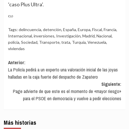
‘caso Plus Ultra’.
CL0
Tags:
delincuencia
,
detención
,
España
,
Europa
,
Fiscal
,
Francia
,
Internacional
,
inversiones
,
Investigación
,
Madrid
,
Nacional
,
policía
,
Sociedad
,
Transporte
,
trata
,
Turquía
,
Venezuela
,
viviendas
Navegación
Anterior:
La Policía pedirá a un experto una valoración inicial de las joyas
de
halladas en la caja fuerte del despacho de Zapatero
entradas
Siguiente:
Page advierte de que este es el momento de «mayor riesgo»
para el PSOE en democracia y vuelve a pedir elecciones
Más historias