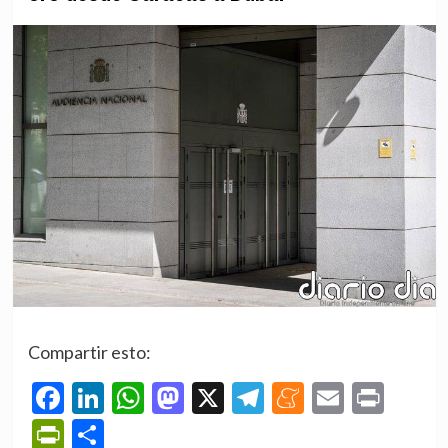
Compartir esto:
Facebook
LinkedIn
WhatsApp
Mastodon
X
Telegram
Meneame
Email
Prin
PrintFriendly
Compartir