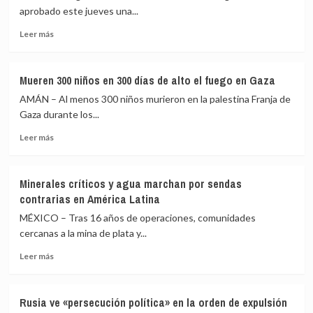
por
aprobado este jueves una...
contexto»
una
Leer
explosión
Leer más
más
a
sobre
tres
Uganda
kilómetros
Mueren 300 niños en 300 días de alto el fuego en Gaza
autoriza
de
AMÁN – Al menos 300 niños murieron en la palestina Franja de
el
Damasco
envío
Gaza durante los...
de
Leer
Leer más
tropas
más
a
sobre
Gaza
Mueren
como
Minerales críticos y agua marchan por sendas
300
parte
contrarias en América Latina
niños
de
en
MÉXICO – Tras 16 años de operaciones, comunidades
la
300
Fuerza
cercanas a la mina de plata y...
días
de
Leer
de
Leer más
Estabilización
más
alto
Internacional
sobre
el
Minerales
fuego
Rusia ve «persecución política» en la orden de expulsión
críticos
en