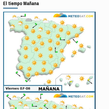
El tiempo Mañana
en
Marib
y
Hadramaut