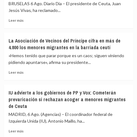
BRUSELAS 6 Ago. Diario Dia – El presidente de Ceuta, Juan
Jesús Vivas, ha reclamado...
Leer
Leer más
más
sobre
Vivas
La Asociación de Vecinos del Príncipe cifra en más de
pide
4.800 los menores migrantes en la barriada ceutí
expulsar
de
«Hemos tenido que parar porque es un caos; siguen viniendo
inmediato
pidiendo apuntarse», afirma su presidente...
a
Leer
los
Leer más
más
migrantes
sobre
que
La
siguen
IU advierte a los gobiernos de PP y Vox: Cometerán
Asociación
en
prevaricación si rechazan acoger a menores migrantes
de
Ceuta
de Ceuta
Vecinos
y
del
«blindar»
MADRID, 6 Ago. (Agencias) – El coordinador federal de
Príncipe
la
Izquierda Unida (IU), Antonio Maíllo, ha...
cifra
frontera
en
con
Leer
Leer más
más
más
más