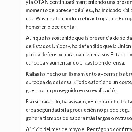
y la OTAN continuará manteniendo una presencia
momento de parecer débiles», ha indicado Kall
que Washington podría retirar tropas de Europa
hemisferio occidental.
Aunque ha sostenido que la presencia de soldados estadounidenses en Europa «también es del interés
de Estados Unidos», ha defendido que la Unió
propia defensa» para mantener a sus Estados 
europea y aumentando el gasto en defensa.
Kallas ha hecho un llamamiento a «cerrar las brechas de capacidades» de la UE y ampliar la producción
europea de defensa. «Todo esto tiene un coste,
guerra», ha proseguido en su explicación.
Eso sí, para ello, ha avisado, «Europa debe fortalecer su industria de defensa», ya que «el dinero solo no
crea seguridad si la producción no puede seguir
genera tiempos de espera más largos o retraso
A inicio del mes de mayo el Pentágono confirmó una «retirada progresiva en un plazo de entre seis y