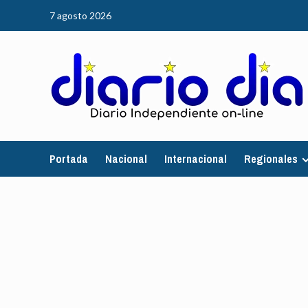
Saltar
7 agosto 2026
al
contenido
Portada
Nacional
Internacional
Regionales