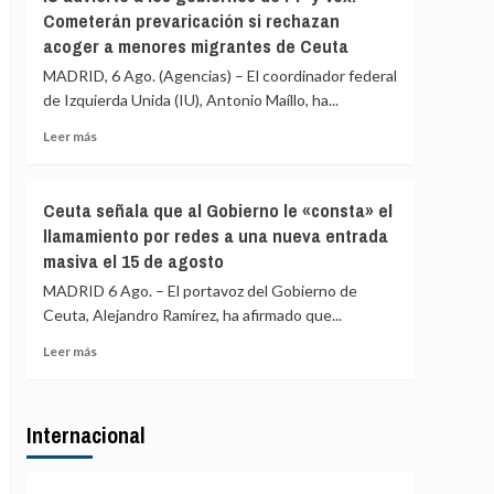
Asociación
«blindar»
Cometerán prevaricación si rechazan
de
la
acoger a menores migrantes de Ceuta
Vecinos
frontera
del
MADRID, 6 Ago. (Agencias) – El coordinador federal
con
Príncipe
más
de Izquierda Unida (IU), Antonio Maíllo, ha...
cifra
medios
en
Leer
Leer más
europeos
más
más
de
sobre
4.800
IU
Ceuta señala que al Gobierno le «consta» el
los
advierte
llamamiento por redes a una nueva entrada
menores
a
migrantes
masiva el 15 de agosto
los
en
gobiernos
MADRID 6 Ago. – El portavoz del Gobierno de
la
de
Ceuta, Alejandro Ramírez, ha afirmado que...
barriada
PP
ceutí
y
Leer
Leer más
Vox:
más
Cometerán
sobre
prevaricación
Ceuta
si
Internacional
señala
rechazan
que
acoger
al
a