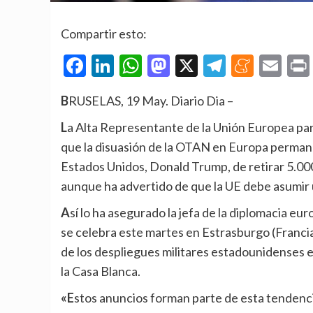
Compartir esto:
Facebook
LinkedIn
WhatsApp
Mastodon
X
Telegra
Mene
Em
BRUSELAS, 19 May. Diario Dia –
La Alta Representante de la Unión Europea para Política Exterior, Kaja Kallas, ha afirmado este martes
que la disuasión de la OTAN en Europa permane
Estados Unidos, Donald Trump, de retirar 5.00
aunque ha advertido de que la UE debe asumir 
Así lo ha asegurado la jefa de la diplomacia europea durante un debate en el pleno de la Eurocámara que
se celebra este martes en Estrasburgo (Francia
de los despliegues militares estadounidenses en 
la Casa Blanca.
«Estos anuncios forman parte de esta tendencia más amplia, pero la disuasión de la OTAN sigue intacta,