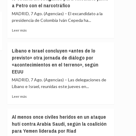
intento
a Petro con el narcotráfico
que
de
Rusia
MADRID, 7 Ago. (Agencias) – El excandidato a la
«alterar
ha
presidencia de Colombia Iván Cepeda ha...
el
reclutado
orden
a
Leer
Leer más
constitucional»
«más
más
de
sobre
28.000
Cepeda
Líbano e Israel concluyen «antes de lo
extranjeros
sostiene
previsto» otra jornada de diálogo por
de
que
135
«acontecimientos en el terreno», según
la
países»
Fiscalía
EEUU
para
de
MADRID, 7 Ago. (Agencias) – Las delegaciones de
combatir
Colombia
en
Líbano e Israel, reunidas este jueves en...
lo
Ucrania
estaría
Leer
Leer más
investigando
más
para
sobre
vincularlo
Líbano
Al menos once civiles heridos en un ataque
junto
e
a
hutí contra Arabia Saudí, según la coalición
Israel
Petro
para Yemen liderada por Riad
concluyen
con
«antes