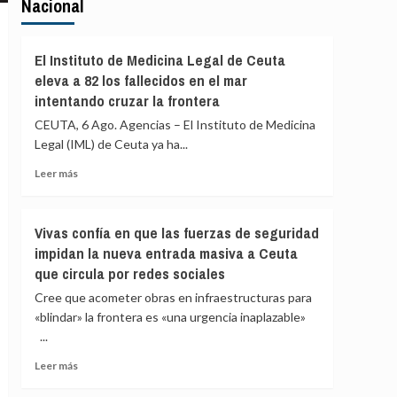
Nacional
El Instituto de Medicina Legal de Ceuta
eleva a 82 los fallecidos en el mar
intentando cruzar la frontera
CEUTA, 6 Ago. Agencias – El Instituto de Medicina
Legal (IML) de Ceuta ya ha...
Leer
Leer más
más
sobre
El
Vivas confía en que las fuerzas de seguridad
Instituto
impidan la nueva entrada masiva a Ceuta
de
que circula por redes sociales
Medicina
Legal
Cree que acometer obras en infraestructuras para
de
«blindar» la frontera es «una urgencia inaplazable»
Ceuta
...
eleva
a
Leer
Leer más
82
más
los
sobre