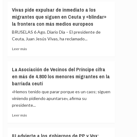
fallecidos
Vivas
Vivas pide expulsar de inmediato a los
en
confía
el
migrantes que siguen en Ceuta y «blindar»
en
mar
la frontera con más medios europeos
que
intentando
las
BRUSELAS 6 Ago. Diario Dia – El presidente de
cruzar
fuerzas
la
Ceuta, Juan Jesús Vivas, ha reclamado...
de
frontera
seguridad
Leer
Leer más
impidan
más
la
sobre
nueva
Vivas
La Asociación de Vecinos del Príncipe cifra
entrada
pide
en más de 4.800 los menores migrantes en la
masiva
expulsar
a
barriada ceutí
de
Ceuta
inmediato
«Hemos tenido que parar porque es un caos; siguen
que
a
viniendo pidiendo apuntarse», afirma su
circula
los
por
presidente...
migrantes
redes
que
Leer
Leer más
sociales
siguen
más
en
sobre
Ceuta
La
IU advierte a los gobiernos de PP y Vox:
y