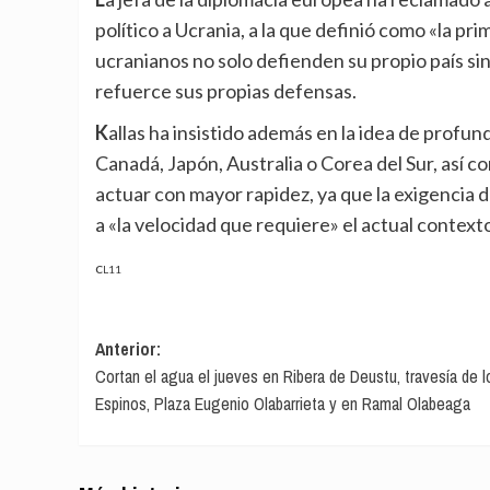
político a Ucrania, a la que definió como «la pr
ucranianos no solo defienden su propio país s
refuerce sus propias defensas.
Kallas ha insistido además en la idea de profundizar las alianzas con socios afines como Reino Unido,
Canadá, Japón, Australia o Corea del Sur, así 
actuar con mayor rapidez, ya que la exigencia d
a «la velocidad que requiere» el actual context
CL11
Navegación
Anterior:
Cortan el agua el jueves en Ribera de Deustu, travesía de l
de
Espinos, Plaza Eugenio Olabarrieta y en Ramal Olabeaga
entradas