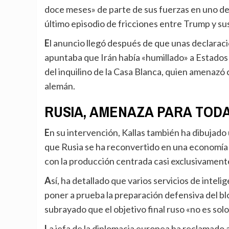
doce meses» de parte de sus fuerzas en uno de 
último episodio de fricciones entre Trump y sus 
El anuncio llegó después de que unas declaraciones del canciller alemán, Friedrich Merz, en las que
apuntaba que Irán había «humillado» a Estados
del inquilino de la Casa Blanca, quien amenazó 
alemán.
RUSIA, AMENAZA PARA TOD
En su intervención, Kallas también ha dibujado un panorama de amenaza creciente y ha advertido de
que Rusia se ha reconvertido en una economía 
con la producción centrada casi exclusivamente e
Así, ha detallado que varios servicios de inteligencia nacionales de la UE estiman que Moscú podría
poner a prueba la preparación defensiva del blo
subrayado que el objetivo final ruso «no es so
La jefa de la diplomacia europea ha reclamado además un aumento del apoyo económico, militar y