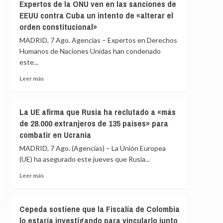
Gobierno
Expertos de la ONU ven en las sanciones de
menores
le
EEUU contra Cuba un intento de «alterar el
migrantes
«consta»
orden constitucional»
de
el
Ceuta
llamamiento
MADRID, 7 Ago. Agencias – Expertos en Derechos
por
Humanos de Naciones Unidas han condenado
redes
este...
a
una
Leer
Leer más
nueva
más
entrada
sobre
masiva
Expertos
La UE afirma que Rusia ha reclutado a «más
el
de
de 28.000 extranjeros de 135 países» para
15
la
combatir en Ucrania
de
ONU
agosto
ven
MADRID, 7 Ago. (Agencias) – La Unión Europea
en
(UE) ha asegurado este jueves que Rusia...
las
sanciones
Leer
Leer más
de
más
EEUU
sobre
contra
La
Cepeda sostiene que la Fiscalía de Colombia
Cuba
UE
lo estaría investigando para vincularlo junto
un
afirma