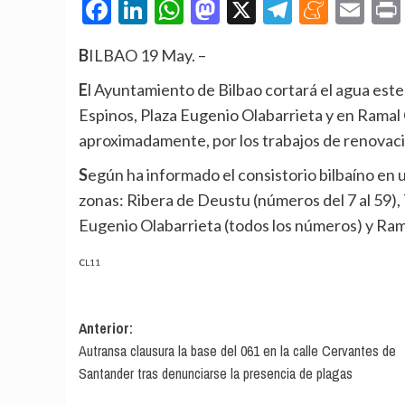
Facebook
LinkedIn
WhatsApp
Mastodon
X
Telegra
Mene
Em
BILBAO 19 May. –
El Ayuntamiento de Bilbao cortará el agua este próximo jueves en Ribera de Deustu, travesía de los
Espinos, Plaza Eugenio Olabarrieta y en Ramal O
aproximadamente, por los trabajos de renovació
Según ha informado el consistorio bilbaíno en un comunicado, el corte de agua afectará a las siguientes
zonas: Ribera de Deustu (números del 7 al 59), 
Eugenio Olabarrieta (todos los números) y Ram
CL11
Navegación
Anterior:
Autransa clausura la base del 061 en la calle Cervantes de
de
Santander tras denunciarse la presencia de plagas
entradas