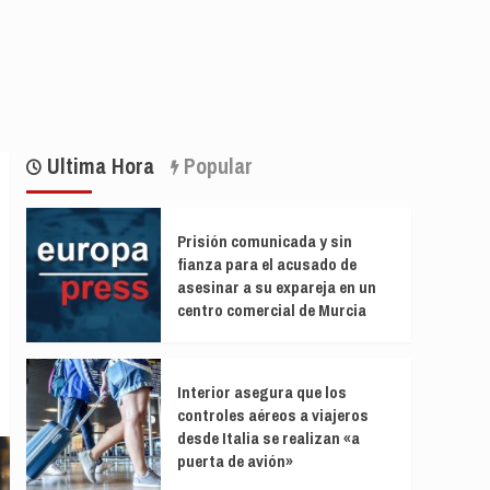
Ultima Hora
Popular
Prisión comunicada y sin
fianza para el acusado de
asesinar a su expareja en un
centro comercial de Murcia
Interior asegura que los
controles aéreos a viajeros
desde Italia se realizan «a
puerta de avión»