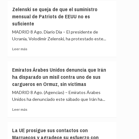
bilaterales
de
con
Zelenski se queja de que el suministro
la
homólogos
mensual de Patriots de EEUU no es
crisis
latinoamericanos
suficiente
de
para
Ceuta
impulsar
MADRID 8 Ago. Diario Dia – El presidente de
la
Ucrania, Volodimir Zelenski, ha protestado este...
Cumbre
Leer
de
Leer más
más
Madrid
sobre
Zelenski
Emiratos Árabes Unidos denuncia que Irán
se
ha disparado un misil contra uno de sus
queja
cargueros en Ormuz, sin víctimas
de
que
MADRID 8 Ago. (Agencias) – Emiratos Árabes
el
Unidos ha denunciado este sábado que Irán ha...
suministro
mensual
Leer
Leer más
de
más
Patriots
sobre
de
Emiratos
La UE prosigue sus contactos con
EEUU
Árabes
Marruecos y agradece su esfuerzo con
no
Unidos