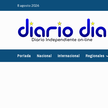
Saltar
8 agosto 2026
al
contenido
Portada
Nacional
Internacional
Regionales