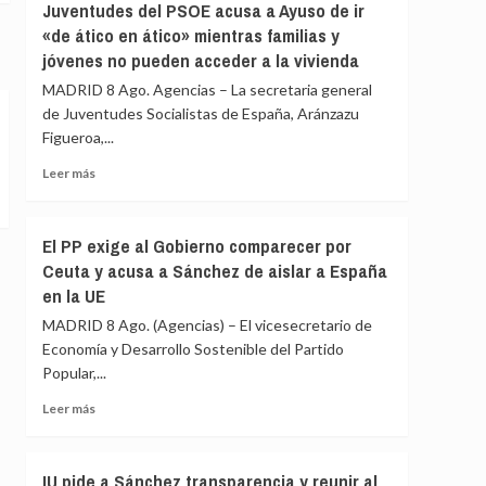
Juventudes del PSOE acusa a Ayuso de ir
realizan
comunica
«de ático en ático» mientras familias y
«a
a
puerta
jóvenes no pueden acceder a la vivienda
la
de
UE
MADRID 8 Ago. Agencias – La secretaria general
avión»
el
de Juventudes Socialistas de España, Aránzazu
restablecimiento
Figueroa,...
de
controles
Leer
Leer más
fronterizos
más
en
sobre
conexiones
Juventudes
El PP exige al Gobierno comparecer por
aéreas
del
y
Ceuta y acusa a Sánchez de aislar a España
PSOE
marítimas
en la UE
acusa
con
a
MADRID 8 Ago. (Agencias) – El vicesecretario de
Italia
Ayuso
Economía y Desarrollo Sostenible del Partido
de
Popular,...
ir
«de
Leer
Leer más
ático
más
en
sobre
ático»
El
IU pide a Sánchez transparencia y reunir al
mientras