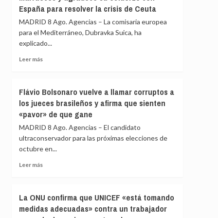
es
España para resolver la crisis de Ceuta
denuncia
suficiente
que
MADRID 8 Ago. Agencias – La comisaria europea
Irán
para el Mediterráneo, Dubravka Suica, ha
ha
explicado...
disparado
un
Leer
Leer más
misil
más
contra
sobre
uno
La
Flávio Bolsonaro vuelve a llamar corruptos a
de
UE
sus
los jueces brasileños y afirma que sienten
prosigue
cargueros
«pavor» de que gane
sus
en
contactos
MADRID 8 Ago. Agencias – El candidato
Ormuz,
con
sin
ultraconservador para las próximas elecciones de
Marruecos
víctimas
octubre en...
y
agradece
Leer
Leer más
su
más
esfuerzo
sobre
con
Flávio
La ONU confirma que UNICEF «está tomando
España
Bolsonaro
para
medidas adecuadas» contra un trabajador
vuelve
resolver