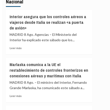
Nacional
Interior asegura que los controles aéreos a
viajeros desde Italia se realizan «a puerta
de avión»
MADRID 8 Ago. Agencias – El Ministerio del
Interior ha explicado este sábado que los...
Leer
Leer más
más
sobre
Interior
Marlaska comunica a la UE el
asegura
restablecimiento de controles fronterizos en
que
conexiones aéreas y marítimas con Italia
los
controles
MADRID 8 Ago. – El ministro del Interior, Fernando
aéreos
Grande-Marlaska, ha comunicado este sábado a...
a
viajeros
Leer
Leer más
desde
más
Italia
sobre
se
Marlaska