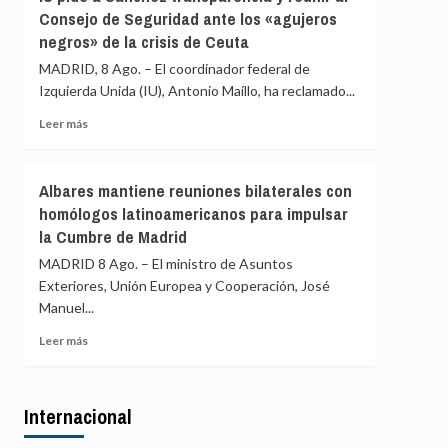
PP
familias
Consejo de Seguridad ante los «agujeros
exige
y
negros» de la crisis de Ceuta
al
jóvenes
Gobierno
MADRID, 8 Ago. – El coordinador federal de
no
comparecer
pueden
Izquierda Unida (IU), Antonio Maíllo, ha reclamado...
por
acceder
Ceuta
Leer
Leer más
a
y
más
la
acusa
sobre
vivienda
a
IU
Albares mantiene reuniones bilaterales con
Sánchez
pide
homólogos latinoamericanos para impulsar
de
a
aislar
la Cumbre de Madrid
Sánchez
a
transparencia
MADRID 8 Ago. – El ministro de Asuntos
España
y
Exteriores, Unión Europea y Cooperación, José
en
reunir
la
Manuel...
al
UE
Consejo
Leer
Leer más
de
más
Seguridad
sobre
ante
Albares
los
Internacional
mantiene
«agujeros
reuniones
negros»