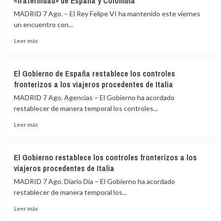
«fraternidad» de España y Colombia
reuniones
ante
bilaterales
los
MADRID 7 Ago. – El Rey Felipe VI ha mantenido este viernes
con
«agujeros
un encuentro con...
homólogos
negros»
Leer
latinoamericanos
de
Leer más
más
para
la
sobre
impulsar
crisis
Felipe
la
de
El Gobierno de España restablece los controles
VI
Cumbre
Ceuta
fronterizos a los viajeros procedentes de Italia
y
de
De
Madrid
MADRID 7 Ago. Agencias – El Gobierno ha acordado
la
restablecer de manera temporal los controles...
Espriella
Leer
escenifican
Leer más
más
la
sobre
relación
El
de
El Gobierno restablece los controles fronterizos a los
Gobierno
«fraternidad»
viajeros procedentes de Italia
de
de
España
España
MADRID 7 Ago. Diario Dia – El Gobierno ha acordado
restablece
y
restablecer de manera temporal los...
los
Colombia
Leer
controles
Leer más
más
fronterizos