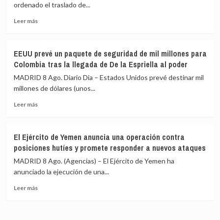
espiar
en
ordenado el traslado de...
para
la
Israel
Leer
Amazonía
Leer más
más
peruana:
sobre
trayectos
De
de
EEUU prevé un paquete de seguridad de mil millones para
la
hasta
Colombia tras la llegada de De la Espriella al poder
Espriella
15
ordena
horas
MADRID 8 Ago. Diario Dia – Estados Unidos prevé destinar mil
el
para
millones de dólares (unos...
traslado
recibir
Leer
de
atención
Leer más
más
117
médica
sobre
presos
EEUU
de
El Ejército de Yemen anuncia una operación contra
prevé
alto
posiciones hutíes y promete responder a nuevos ataques
un
perfil
paquete
a
MADRID 8 Ago. (Agencias) – El Ejército de Yemen ha
de
cárceles
anunciado la ejecución de una...
seguridad
de
Leer
de
máxima
Leer más
más
mil
seguridad
sobre
millones
El
para