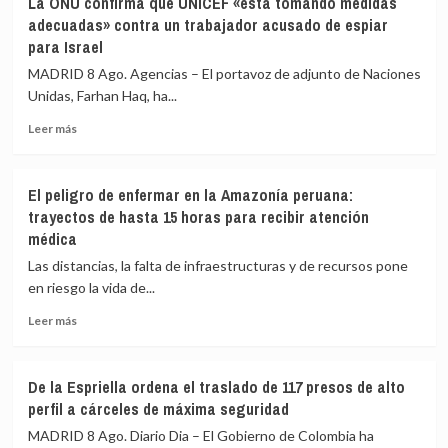
La ONU confirma que UNICEF «está tomando medidas
Bolsonaro
sus
adecuadas» contra un trabajador acusado de espiar
vuelve
cargos
para Israel
a
llamar
MADRID 8 Ago. Agencias – El portavoz de adjunto de Naciones
corruptos
Unidas, Farhan Haq, ha...
a
los
Leer
Leer más
jueces
más
brasileños
sobre
y
La
El peligro de enfermar en la Amazonía peruana:
afirma
ONU
trayectos de hasta 15 horas para recibir atención
que
confirma
médica
sienten
que
«pavor»
UNICEF
Las distancias, la falta de infraestructuras y de recursos pone
de
«está
en riesgo la vida de...
que
tomando
gane
medidas
Leer
Leer más
adecuadas»
más
contra
sobre
un
El
De la Espriella ordena el traslado de 117 presos de alto
trabajador
peligro
perfil a cárceles de máxima seguridad
acusado
de
de
enfermar
MADRID 8 Ago. Diario Dia – El Gobierno de Colombia ha