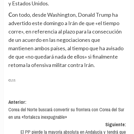
y Estados Unidos.
Con todo, desde Washington, Donald Trump ha
advertido este domingo a Irán de que «el tiempo
corre», en referencia al plazo para la consecución
de un acuerdo en las negociaciones que
mantienen ambos países, al tiempo que ha avisado
de que «no quedará nada de ellos» si finalmente
retoma la ofensiva militar contra Irán.
CL11
Navegación
Anterior:
Corea del Norte buscará convertir su frontera con Corea del Sur
de
en una «fortaleza inexpugnable»
entradas
Siguiente:
El PP pierde la mayoría absoluta en Andalucía y tendrá que