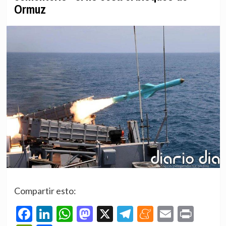
Ormuz
Compartir esto:
Facebook
LinkedIn
WhatsApp
Mastodon
X
Telegram
Meneame
Email
Prin