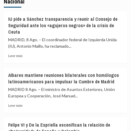
Nacional
IU pide a Sánchez transparencia y reunir al Consejo de
Seguridad ante los «agujeros negros» de la crisis de
Ceuta
MADRID, 8 Ago. – El coordinador federal de Izquierda Unida
(IU), Antonio Maíllo, ha reclamado...
Leer
Leer más
más
sobre
IU
Albares mantiene reuniones bilaterales con homólogos
pide
latinoamericanos para impulsar la Cumbre de Madrid
a
Sánchez
MADRID 8 Ago. – El ministro de Asuntos Exteriores, Unión
transparencia
Europea y Cooperación, José Manuel...
y
Leer
reunir
Leer más
más
al
sobre
Consejo
Albares
de
Felipe VI y De la Espriella escenifican la relación de
mantiene
Seguridad