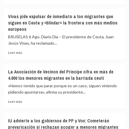
a
más
82
sobre
los
Vivas
Vivas pide expulsar de inmediato a los migrantes que
fallecidos
confía
siguen en Ceuta y «blindar» la frontera con más medios
en
en
europeos
el
que
mar
las
BRUSELAS 6 Ago. Diario Dia – El presidente de Ceuta, Juan
intentando
fuerzas
Jesús Vivas, ha reclamado...
cruzar
de
la
seguridad
Leer
Leer más
frontera
impidan
más
la
sobre
nueva
Vivas
La Asociación de Vecinos del Príncipe cifra en más de
entrada
pide
4.800 los menores migrantes en la barriada ceutí
masiva
expulsar
a
de
«Hemos tenido que parar porque es un caos; siguen viniendo
Ceuta
inmediato
pidiendo apuntarse», afirma su presidente...
que
a
circula
Leer
los
Leer más
por
más
migrantes
redes
sobre
que
sociales
La
siguen
IU advierte a los gobiernos de PP y Vox: Cometerán
Asociación
en
prevaricación si rechazan acoger a menores migrantes
de
Ceuta