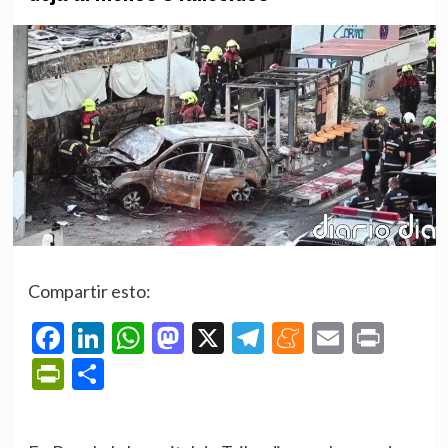
Compartir esto:
Facebook
LinkedIn
WhatsApp
Mastodon
X
Telegram
Meneame
Email
Prin
PrintFriendly
Compartir