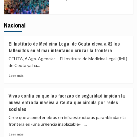
Nacional
El Instituto de Medicina Legal de Ceuta eleva a 82 los
fallecidos en el mar intentando cruzar la frontera
CEUTA, 6 Ago. Agencias – El Instituto de Medicina Legal (IML)
de Ceuta ya ha...
Leer
Leer más
más
sobre
El
Vivas confía en que las fuerzas de seguridad impidan la
Instituto
nueva entrada masiva a Ceuta que circula por redes
de
sociales
Medicina
Legal
Cree que acometer obras en infraestructuras para «blindar» la
de
frontera es «una urgencia inaplazable» ...
Ceuta
eleva
Leer
Leer más