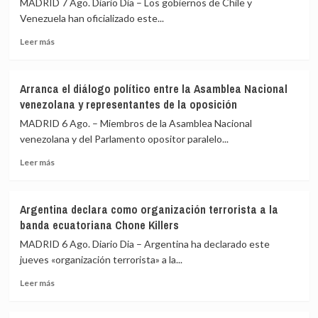
MADRID 7 Ago. Diario Dia – Los gobiernos de Chile y
el
migrantes
Venezuela han oficializado este...
llamamiento
de
por
Ceuta
Leer
Leer más
redes
más
a
sobre
una
Chile
nueva
Arranca el diálogo político entre la Asamblea Nacional
y
entrada
venezolana y representantes de la oposición
Venezuela
masiva
oficializan
MADRID 6 Ago. – Miembros de la Asamblea Nacional
el
el
venezolana y del Parlamento opositor paralelo...
15
reinicio
de
Leer
de
Leer más
agosto
más
sus
sobre
relaciones
Arranca
consulares
Argentina declara como organización terrorista a la
el
tras
banda ecuatoriana Chone Killers
diálogo
dos
político
años
MADRID 6 Ago. Diario Dia – Argentina ha declarado este
entre
de
jueves «organización terrorista» a la...
la
ruptura
Leer
Asamblea
Leer más
más
Nacional
sobre
venezolana