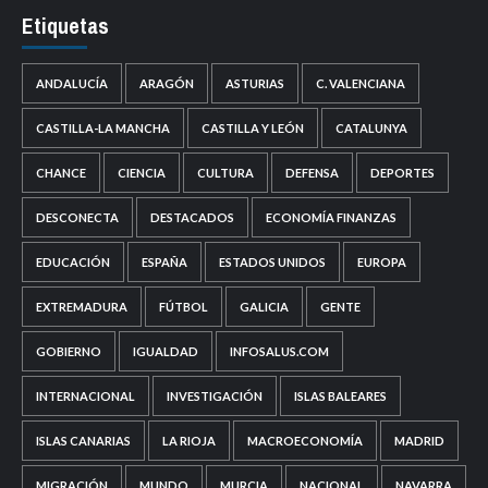
Etiquetas
ANDALUCÍA
ARAGÓN
ASTURIAS
C. VALENCIANA
CASTILLA-LA MANCHA
CASTILLA Y LEÓN
CATALUNYA
CHANCE
CIENCIA
CULTURA
DEFENSA
DEPORTES
DESCONECTA
DESTACADOS
ECONOMÍA FINANZAS
EDUCACIÓN
ESPAÑA
ESTADOS UNIDOS
EUROPA
EXTREMADURA
FÚTBOL
GALICIA
GENTE
GOBIERNO
IGUALDAD
INFOSALUS.COM
INTERNACIONAL
INVESTIGACIÓN
ISLAS BALEARES
ISLAS CANARIAS
LA RIOJA
MACROECONOMÍA
MADRID
MIGRACIÓN
MUNDO
MURCIA
NACIONAL
NAVARRA