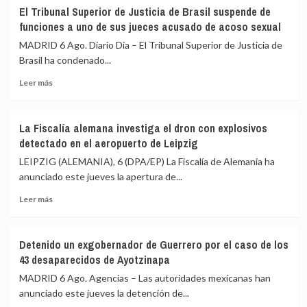
Argentina
y
El Tribunal Superior de Justicia de Brasil suspende de
declara
representantes
funciones a uno de sus jueces acusado de acoso sexual
como
de
organización
la
MADRID 6 Ago. Diario Dia – El Tribunal Superior de Justicia de
terrorista
oposición
Brasil ha condenado...
a
Leer
la
Leer más
más
banda
sobre
ecuatoriana
El
Chone
La Fiscalía alemana investiga el dron con explosivos
Tribunal
Killers
detectado en el aeropuerto de Leipzig
Superior
de
LEIPZIG (ALEMANIA), 6 (DPA/EP) La Fiscalía de Alemania ha
Justicia
anunciado este jueves la apertura de...
de
Leer
Brasil
Leer más
más
suspende
sobre
de
La
funciones
Detenido un exgobernador de Guerrero por el caso de los
Fiscalía
a
43 desaparecidos de Ayotzinapa
alemana
uno
investiga
de
MADRID 6 Ago. Agencias – Las autoridades mexicanas han
el
sus
anunciado este jueves la detención de...
dron
jueces