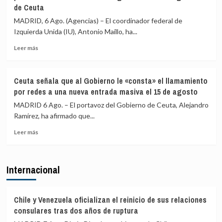
de Ceuta
Vecinos
y
del
«blindar»
MADRID, 6 Ago. (Agencias) – El coordinador federal de
Príncipe
la
Izquierda Unida (IU), Antonio Maíllo, ha...
cifra
frontera
en
con
Leer
Leer más
más
más
más
de
medios
sobre
4.800
europeos
IU
Ceuta señala que al Gobierno le «consta» el llamamiento
los
advierte
por redes a una nueva entrada masiva el 15 de agosto
menores
a
migrantes
los
MADRID 6 Ago. – El portavoz del Gobierno de Ceuta, Alejandro
en
gobiernos
Ramírez, ha afirmado que...
la
de
barriada
Leer
PP
Leer más
ceutí
más
y
sobre
Vox:
Ceuta
Cometerán
Internacional
señala
prevaricación
que
si
al
rechazan
Gobierno
acoger
Chile y Venezuela oficializan el reinicio de sus relaciones
le
a
consulares tras dos años de ruptura
«consta»
menores