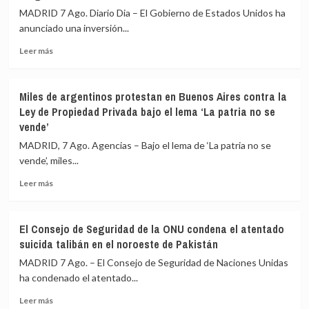
y
MADRID 7 Ago. Diario Dia – El Gobierno de Estados Unidos ha
de
una
Ceuta
anunciado una inversión...
quincena
de
Leer
Leer más
heridos
más
en
sobre
un
EEUU
Miles de argentinos protestan en Buenos Aires contra la
tiroteo
anuncia
Ley de Propiedad Privada bajo el lema ‘La patria no se
en
una
vende’
un
inversión
colegio
de
MADRID, 7 Ago. Agencias – Bajo el lema de ‘La patria no se
en
más
vende’, miles...
el
de
centro
1.730
Leer
Leer más
de
millones
más
Tailandia
de
sobre
euros
Miles
El Consejo de Seguridad de la ONU condena el atentado
en
de
suicida talibán en el noroeste de Pakistán
proyectos
argentinos
con
protestan
MADRID 7 Ago. – El Consejo de Seguridad de Naciones Unidas
entidades
en
ha condenado el atentado...
humanitarias
Buenos
religiosas
Leer
Aires
Leer más