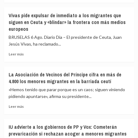
82
Ceuta
sobre
los
Vivas
Vivas pide expulsar de inmediato a los migrantes que
fallecidos
confía
siguen en Ceuta y «blindar» la frontera con más medios
en
en
europeos
el
que
mar
las
BRUSELAS 6 Ago. Diario Dia – El presidente de Ceuta, Juan
intentando
fuerzas
Jesús Vivas, ha reclamado...
cruzar
de
la
seguridad
Leer
Leer más
frontera
impidan
más
la
sobre
nueva
Vivas
La Asociación de Vecinos del Príncipe cifra en más de
entrada
pide
4.800 los menores migrantes en la barriada ceutí
masiva
expulsar
a
de
«Hemos tenido que parar porque es un caos; siguen viniendo
Ceuta
inmediato
pidiendo apuntarse», afirma su presidente...
que
a
circula
Leer
los
Leer más
por
más
migrantes
redes
sobre
que
sociales
La
siguen
IU advierte a los gobiernos de PP y Vox: Cometerán
Asociación
en
prevaricación si rechazan acoger a menores migrantes
de
Ceuta