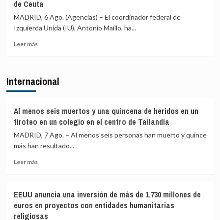
de Ceuta
Vecinos
y
del
«blindar»
MADRID, 6 Ago. (Agencias) – El coordinador federal de
Príncipe
la
Izquierda Unida (IU), Antonio Maíllo, ha...
cifra
frontera
en
con
Leer
Leer más
más
más
más
de
medios
sobre
4.800
europeos
IU
Internacional
los
advierte
menores
a
migrantes
los
en
gobiernos
Al menos seis muertos y una quincena de heridos en un
la
de
tiroteo en un colegio en el centro de Tailandia
barriada
PP
MADRID, 7 Ago. – Al menos seis personas han muerto y quince
ceutí
y
más han resultado...
Vox:
Cometerán
Leer
Leer más
prevaricación
más
si
sobre
rechazan
Al
acoger
EEUU anuncia una inversión de más de 1.730 millones de
menos
a
euros en proyectos con entidades humanitarias
seis
menores
religiosas
muertos
migrantes