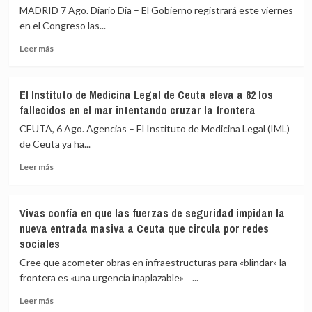
MADRID 7 Ago. Diario Dia – El Gobierno registrará este viernes
en el Congreso las...
Leer
Leer más
más
sobre
Robles,
El Instituto de Medicina Legal de Ceuta eleva a 82 los
Marlaska,
fallecidos en el mar intentando cruzar la frontera
Bolaños
y
CEUTA, 6 Ago. Agencias – El Instituto de Medicina Legal (IML)
Albares
de Ceuta ya ha...
piden
Leer
comparecer
Leer más
más
a
sobre
finales
El
de
Vivas confía en que las fuerzas de seguridad impidan la
Instituto
agosto
nueva entrada masiva a Ceuta que circula por redes
de
en
sociales
Medicina
el
Legal
Congreso
Cree que acometer obras en infraestructuras para «blindar» la
de
por
frontera es «una urgencia inaplazable» ...
Ceuta
la
eleva
crisis
Leer
Leer más
a
de
más