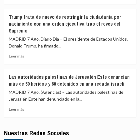
más
contra
sobre
la
El
Ley
Trump trata de nuevo de restringir la ciudadanía por
Consejo
de
nacimiento con una orden ejecutiva tras el revés del
de
Propiedad
Supremo
Seguridad
Privada
de
bajo
MADRID 7 Ago. Diario Dia – El presidente de Estados Unidos,
la
el
Donald Trump, ha firmado...
ONU
lema
condena
‘La
Leer
Leer más
el
patria
más
atentado
no
sobre
suicida
se
Trump
Las autoridades palestinas de Jerusalén Este denuncian
talibán
vende’
trata
más de 50 heridos y 60 detenidos en una redada israelí
en
de
el
nuevo
MADRID 7 Ago. (Agencias) – Las autoridades palestinas de
noroeste
de
Jerusalén Este han denunciado en la...
de
restringir
Pakistán
Leer
la
Leer más
más
ciudadanía
sobre
por
Las
nacimiento
Nuestras Redes Sociales
autoridades
con
palestinas
una