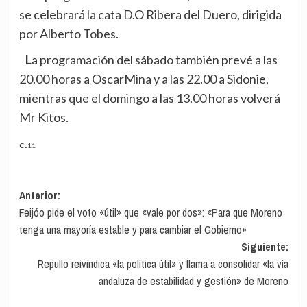
se celebrará la cata D.O Ribera del Duero, dirigida
por Alberto Tobes.
La programación del sábado también prevé a las
20.00 horas a OscarMina y a las 22.00 a Sidonie,
mientras que el domingo a las 13.00 horas volverá
Mr Kitos.
CL11
Navegación
Anterior:
Feijóo pide el voto «útil» que «vale por dos»: «Para que Moreno
de
tenga una mayoría estable y para cambiar el Gobierno»
entradas
Siguiente:
Repullo reivindica «la política útil» y llama a consolidar «la vía
andaluza de estabilidad y gestión» de Moreno