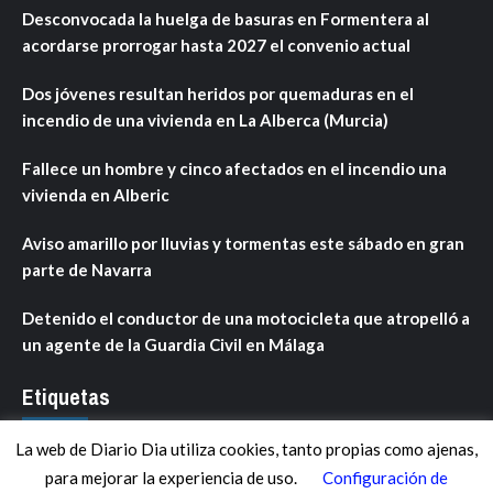
Desconvocada la huelga de basuras en Formentera al
acordarse prorrogar hasta 2027 el convenio actual
Dos jóvenes resultan heridos por quemaduras en el
incendio de una vivienda en La Alberca (Murcia)
Fallece un hombre y cinco afectados en el incendio una
vivienda en Alberic
Aviso amarillo por lluvias y tormentas este sábado en gran
parte de Navarra
Detenido el conductor de una motocicleta que atropelló a
un agente de la Guardia Civil en Málaga
Etiquetas
La web de Diario Dia utiliza cookies, tanto propias como ajenas,
ANDALUCÍA
ARAGÓN
ASTURIAS
C. VALENCIANA
para mejorar la experiencia de uso.
Configuración de