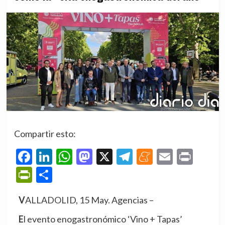
Compartir esto:
Facebook
LinkedIn
WhatsApp
Mastodon
X
Telegram
Meneame
Email
Prin
PrintFriendly
Compartir
VALLADOLID, 15 May. Agencias –
El evento enogastronómico ‘Vino + Tapas’