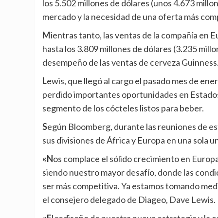
los 5.502 millones de dólares (unos 4.673 millo
mercado y la necesidad de una oferta más comp
Mientras tanto, las ventas de la compañía en Europa avanzaron en este mismo periodo cerca de un 8%,
hasta los 3.809 millones de dólares (3.235 millo
desempeño de las ventas de cerveza Guinness
Lewis, que llegó al cargo el pasado mes de enero, había declarado anteriormente que Diageo había
perdido importantes oportunidades en Estados 
segmento de los cócteles listos para beber.
Según Bloomberg, durante las reuniones de esta semana, también se informó de que Diageo fusionará
sus divisiones de África y Europa en una sola u
«Nos complace el sólido crecimiento en Europa, América Latina y el Caribe, y África. Norteamérica sigue
siendo nuestro mayor desafío, donde las condi
ser más competitiva. Ya estamos tomando medid
el consejero delegado de Diageo, Dave Lewis.