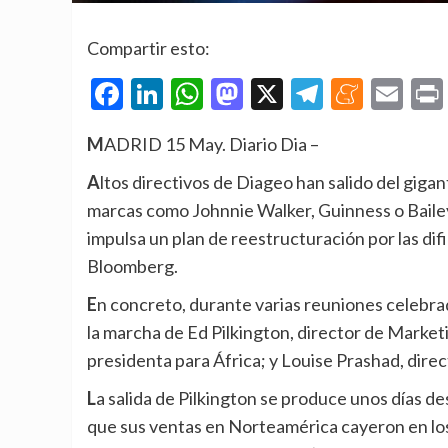
Compartir esto:
Facebook
LinkedIn
WhatsApp
Mastodon
X
Telegra
Mene
Em
MADRID 15 May. Diario Dia –
Altos directivos de Diageo han salido del gigante británico de bebidas espirituosas, propietario de
marcas como Johnnie Walker, Guinness o Baile
impulsa un plan de reestructuración por las di
Bloomberg.
En concreto, durante varias reuniones celebradas esta semana, la compañía comunicó a los empleados
la marcha de Ed Pilkington, director de Marke
presidenta para África; y Louise Prashad, dir
La salida de Pilkington se produce unos días después de que el gigante de bebidas alcohólicas notificara
que sus ventas en Norteamérica cayeron en los