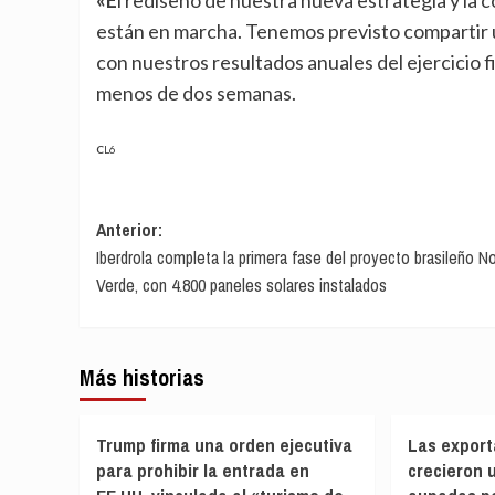
«El rediseño de nuestra nueva estrategia y la configuración de un marco operativo más competitivo
están en marcha. Tenemos previsto compartir un
con nuestros resultados anuales del ejercicio f
menos de dos semanas.
CL6
Navegación
Anterior:
Iberdrola completa la primera fase del proyecto brasileño N
de
Verde, con 4.800 paneles solares instalados
entradas
Más historias
Trump firma una orden ejecutiva
Las export
para prohibir la entrada en
crecieron u