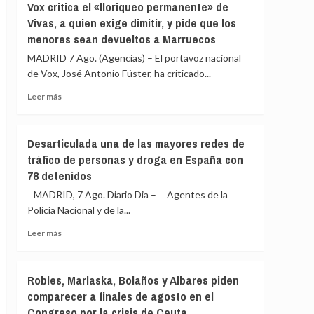
Vox critica el «lloriqueo permanente» de
y
PP
Vivas, a quien exige dimitir, y pide que los
coordinado
llama
con
menores sean devueltos a Marruecos
la
el
próxima
MADRID 7 Ago. (Agencias) – El portavoz nacional
Gobierno:
semana
de Vox, José Antonio Fúster, ha criticado...
«Normalidad
al
absoluta»
Senado
Leer
Leer más
a
más
Marlaska
sobre
y
Vox
Desarticulada una de las mayores redes de
Robles
critica
tráfico de personas y droga en España con
por
el
la
78 detenidos
«lloriqueo
crisis
permanente»
MADRID, 7 Ago. Diario Dia – Agentes de la
migratoria
de
Policía Nacional y de la...
de
Vivas,
Ceuta
a
Leer
Leer más
quien
más
exige
sobre
dimitir,
Desarticulada
Robles, Marlaska, Bolaños y Albares piden
y
una
comparecer a finales de agosto en el
pide
de
que
Congreso por la crisis de Ceuta
las