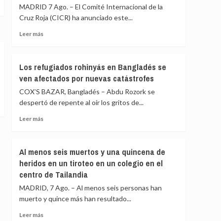
de
MADRID 7 Ago. – El Comité Internacional de la
eleva
Ceuta
a
Cruz Roja (CICR) ha anunciado este...
82
Leer
Leer más
los
más
fallecidos
sobre
en
El
el
Los refugiados rohinyás en Bangladés se
CICR
mar
ven afectados por nuevas catástrofes
anuncia
intentando
que
COX’S BAZAR, Bangladés – Abdu Rozork se
cruzar
el
la
despertó de repente al oír los gritos de...
Gobierno
frontera
congoleño
Leer
Leer más
ha
más
liberado
sobre
a
Los
Al menos seis muertos y una quincena de
15
refugiados
heridos en un tiroteo en un colegio en el
milicianos
rohinyás
centro de Tailandia
del
en
M23
Bangladés
MADRID, 7 Ago. – Al menos seis personas han
se
muerto y quince más han resultado...
ven
afectados
Leer
Leer más
por