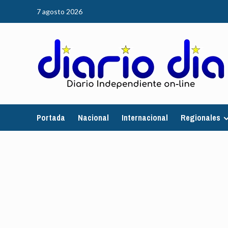
Saltar
7 agosto 2026
al
contenido
Portada
Nacional
Internacional
Regionales