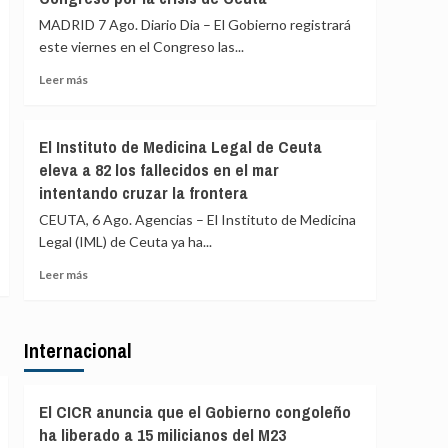
los
mayores
MADRID 7 Ago. Diario Dia – El Gobierno registrará
menores
redes
este viernes en el Congreso las...
sean
de
devueltos
tráfico
Leer
Leer más
a
de
más
Marruecos
personas
sobre
y
Robles,
El Instituto de Medicina Legal de Ceuta
droga
Marlaska,
eleva a 82 los fallecidos en el mar
en
Bolaños
España
intentando cruzar la frontera
y
con
Albares
CEUTA, 6 Ago. Agencias – El Instituto de Medicina
78
piden
Legal (IML) de Ceuta ya ha...
detenidos
comparecer
a
Leer
Leer más
finales
más
de
sobre
agosto
El
en
Internacional
Instituto
el
de
Congreso
Medicina
por
Legal
El CICR anuncia que el Gobierno congoleño
la
de
ha liberado a 15 milicianos del M23
crisis
Ceuta