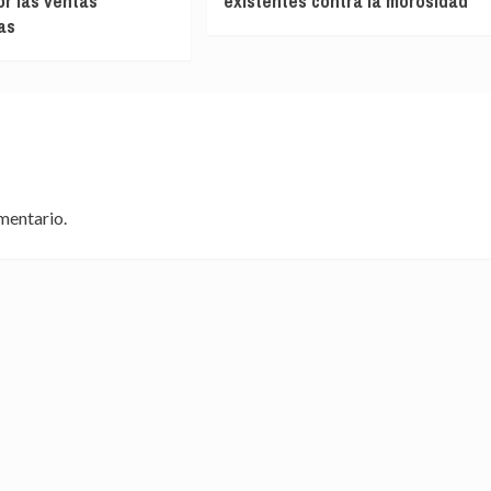
r las ventas
existentes contra la morosidad
as
mentario.