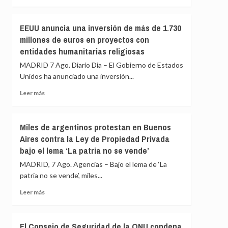
más
nuevas
sobre
catástrofes
Al
EEUU anuncia una inversión de más de 1.730
menos
millones de euros en proyectos con
seis
entidades humanitarias religiosas
muertos
y
MADRID 7 Ago. Diario Dia – El Gobierno de Estados
una
Unidos ha anunciado una inversión...
quincena
de
Leer
Leer más
heridos
más
en
sobre
un
EEUU
Miles de argentinos protestan en Buenos
tiroteo
anuncia
Aires contra la Ley de Propiedad Privada
en
una
un
bajo el lema ‘La patria no se vende’
inversión
colegio
de
MADRID, 7 Ago. Agencias – Bajo el lema de ‘La
en
más
patria no se vende’, miles...
el
de
centro
1.730
Leer
Leer más
de
millones
más
Tailandia
de
sobre
euros
Miles
El Consejo de Seguridad de la ONU condena
en