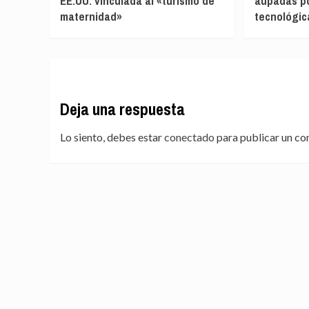
EE.UU. vinculada al «turismo de
aupadas po
maternidad»
tecnológic
Deja una respuesta
Lo siento, debes estar
conectado
para publicar un co