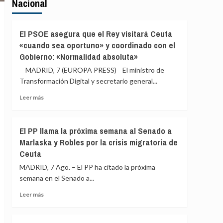
Nacional
El PSOE asegura que el Rey visitará Ceuta
«cuando sea oportuno» y coordinado con el
Gobierno: «Normalidad absoluta»
MADRID, 7 (EUROPA PRESS) El ministro de
Transformación Digital y secretario general...
Leer
Leer más
más
sobre
El
El PP llama la próxima semana al Senado a
PSOE
Marlaska y Robles por la crisis migratoria de
asegura
Ceuta
que
el
MADRID, 7 Ago. – El PP ha citado la próxima
Rey
semana en el Senado a...
visitará
Ceuta
Leer
Leer más
«cuando
más
sea
sobre
oportuno»
El