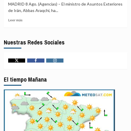
sobre
seis
MADRID 8 Ago. (Agencias) – El ministro de Asuntos Exteriores
los
entidades
de Irán, Abbas Araqchi, ha...
puertos
y
y
Leer
una
Leer más
costas
más
persona
de
sobre
por
Irán
Araqchi
facilitar
Nuestras Redes Sociales
reivindica
a
la
Teherán
capacidad
el
militar
blanqueo
de
de
Twitter
Facebook
Instagram
Irán
fondos
y
mediante
El tiempo Mañana
llama
criptomonedas
a
la
unidad
musulmana
frente
a
sus
adversarios
externos