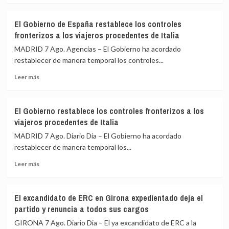
sobre
impulsar
Felipe
la
El Gobierno de España restablece los controles
VI
Cumbre
fronterizos a los viajeros procedentes de Italia
y
de
De
Madrid
MADRID 7 Ago. Agencias – El Gobierno ha acordado
la
restablecer de manera temporal los controles...
Espriella
Leer
escenifican
Leer más
más
la
sobre
relación
El
de
El Gobierno restablece los controles fronterizos a los
Gobierno
«fraternidad»
viajeros procedentes de Italia
de
de
España
España
MADRID 7 Ago. Diario Dia – El Gobierno ha acordado
restablece
y
restablecer de manera temporal los...
los
Colombia
Leer
controles
Leer más
más
fronterizos
sobre
a
El
los
El excandidato de ERC en Girona expedientado deja el
Gobierno
viajeros
partido y renuncia a todos sus cargos
restablece
procedentes
los
de
GIRONA 7 Ago. Diario Dia – El ya excandidato de ERC a la