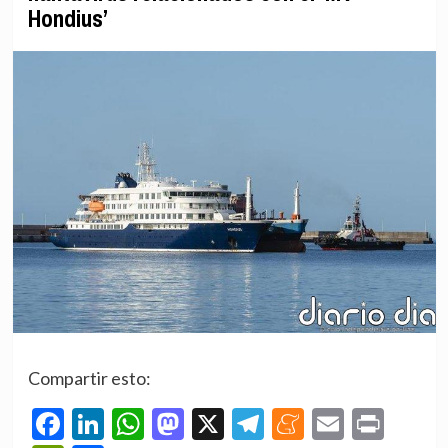
Hondius’
Compartir esto:
Facebook
LinkedIn
WhatsApp
Mastodon
X
Telegram
Meneame
Email
Prin