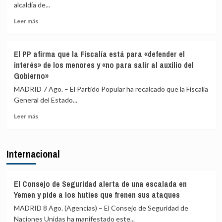
controles
Italia
alcaldía de...
fronterizos
Leer
a
Leer más
más
los
sobre
viajeros
El
procedentes
El PP afirma que la Fiscalía está para «defender el
excandidato
de
interés» de los menores y «no para salir al auxilio del
de
Italia
Gobierno»
ERC
en
MADRID 7 Ago. – El Partido Popular ha recalcado que la Fiscalía
Girona
General del Estado...
expedientado
deja
Leer
Leer más
el
más
partido
sobre
y
El
Internacional
renuncia
PP
a
afirma
todos
que
sus
la
El Consejo de Seguridad alerta de una escalada en
cargos
Fiscalía
Yemen y pide a los hutíes que frenen sus ataques
está
MADRID 8 Ago. (Agencias) – El Consejo de Seguridad de
para
Naciones Unidas ha manifestado este...
«defender