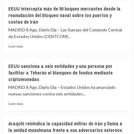
heridos
De
EEUU intercepta más de 50 buques mercantes desde la
en
la
reanudación del bloqueo naval sobre los puertos y
un
Espriella
costas de Irán
ataque
promete
ruso
la
MADRID 8 Ago. Diario Dia – Las fuerzas del Comando Central
en
«recuperación
de Estados Unidos (CENTCOM)...
las
total
inmediaciones
de
Leer
Leer más
de
la
más
Kyiv
seguridad»
sobre
(Ucrania)
y
EEUU
EEUU sanciona a seis entidades y una persona por
la
intercepta
facilitar a Teherán el blanqueo de fondos mediante
«regeneración
más
criptomonedas
nacional»
de
durante
50
MADRID 8 Ago. Diario Dia – Estados Unidos ha anunciado
su
buques
nuevas sanciones contra seis entidades...
investidura
mercantes
desde
Leer
Leer más
la
más
reanudación
sobre
del
EEUU
Araqchi reivindica la capacidad militar de Irán y llama a
bloqueo
sanciona
la unidad musulmana frente a sus adversarios externos
naval
a