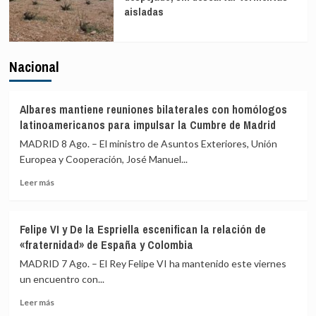
aisladas
Nacional
Albares mantiene reuniones bilaterales con homólogos
latinoamericanos para impulsar la Cumbre de Madrid
MADRID 8 Ago. – El ministro de Asuntos Exteriores, Unión
Europea y Cooperación, José Manuel...
Leer
Leer más
más
sobre
Albares
Felipe VI y De la Espriella escenifican la relación de
mantiene
«fraternidad» de España y Colombia
reuniones
bilaterales
MADRID 7 Ago. – El Rey Felipe VI ha mantenido este viernes
con
un encuentro con...
homólogos
Leer
latinoamericanos
Leer más
más
para