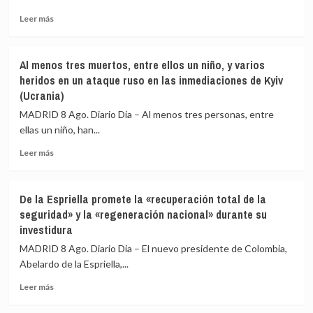
el
Leer
Leer más
interés»
más
de
sobre
los
El
menores
Al menos tres muertos, entre ellos un niño, y varios
Consejo
y
heridos en un ataque ruso en las inmediaciones de Kyiv
de
«no
(Ucrania)
Seguridad
para
alerta
MADRID 8 Ago. Diario Dia – Al menos tres personas, entre
salir
de
al
ellas un niño, han...
una
auxilio
escalada
Leer
Leer más
del
en
más
Gobierno»
Yemen
sobre
y
Al
De la Espriella promete la «recuperación total de la
pide
menos
seguridad» y la «regeneración nacional» durante su
a
tres
investidura
los
muertos,
hutíes
entre
MADRID 8 Ago. Diario Dia – El nuevo presidente de Colombia,
que
ellos
Abelardo de la Espriella,...
frenen
un
sus
niño,
Leer
Leer más
ataques
y
más
varios
sobre