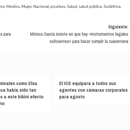
nte
,
Medios
,
Mujer
,
Nacional
,
pruebas
,
Salud
,
salud pública
,
Sudáfrica
,
Siguiente:
a para
Mónica García insiste en que hay «instrumentos legales
suficientes» para hacer cumplir la cuarentena
minales como Elsa
El ICE equipará a todos sus
ca había sido tan
agentes con cámaras corporales
as a este bikini efecto
para agosto
ano