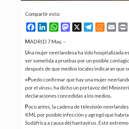
Compartir esto:
Facebook
LinkedIn
WhatsApp
Mastodon
X
Telegra
Mene
Em
MADRID 7 May. –
Una mujer neerlandesa ha sido hospitalizada este jueves en la capital de Países Bajos, Ámsterdam, para
ser sometida a pruebas por un posible contagio
después de que medios locales indicaran que se
«Puedo confirmar que hay una mujer neerlandesa en el hospital y que está siendo sometida a pruebas
por el virus», ha dicho un portavoz del Ministe
declaraciones concedidas a los medios.
Poco antes, la cadena de televisión neerlandesa RTL había informado del ingreso de una azafata de
KML por posible infección y agregó que habría 
Sudáfrica a causa del hantavirus. Este extremo