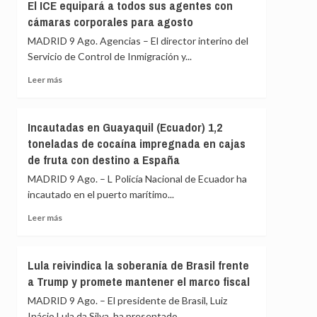
a
El ICE equipará a todos sus agentes con
Italia
Ayuso
cámaras corporales para agosto
de
MADRID 9 Ago. Agencias – El director interino del
ir
«de
Servicio de Control de Inmigración y...
ático
Leer
Leer más
en
más
ático»
sobre
mientras
El
familias
Incautadas en Guayaquil (Ecuador) 1,2
ICE
y
toneladas de cocaína impregnada en cajas
equipará
jóvenes
de fruta con destino a España
a
no
todos
pueden
MADRID 9 Ago. – L Policía Nacional de Ecuador ha
sus
acceder
incautado en el puerto marítimo...
agentes
a
con
la
Leer
Leer más
cámaras
vivienda
más
corporales
sobre
para
Incautadas
Lula reivindica la soberanía de Brasil frente
agosto
en
a Trump y promete mantener el marco fiscal
Guayaquil
(Ecuador)
MADRID 9 Ago. – El presidente de Brasil, Luiz
1,2
Inácio Lula da Silva, ha presentado...