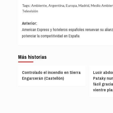
Tags:
Ambiente
,
Argentina
,
Europa
,
Madrid
,
Medio Ambie
Televisión
Navegación
Anterior:
American Express y hoteleros españoles renuevan su alianz
de
potenciar la competitividad en España
entradas
Más historias
Controlado el incendio en Sierra
Lucir abdo
Engarcerán (Castellón)
Pataky nun
fácil graci
vientre pl