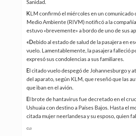
Sanidad.
KLM confirmó el miércoles en un comunicado que el Instituto Nacional Holandés de Salud Pública y
Medio Ambiente (RIVM) notificó a la compañía q
estuvo «brevemente» a bordo de uno de sus apa
«Debido al estado de salud de la pasajera en ese momento, la tripulación decidió no permitirle abordar el
vuelo. Lamentablemente, la pasajera falleció 
expresó sus condolencias a sus familiares.
El citado vuelo despegó de Johannesburgo y aterrizó en Ámsterdam una vez que la pasajera fue sacada
del aparato, según KLM, que reseñó que las au
que iban en el avión.
El brote de hantavirus fue decretado en el crucero ‘Hondius’, que partió de la ciudad argentina de
Ushuaia con destino a Países Bajos. Hasta el m
citada mujer neerlandesa y su esposo, quien fall
CL0