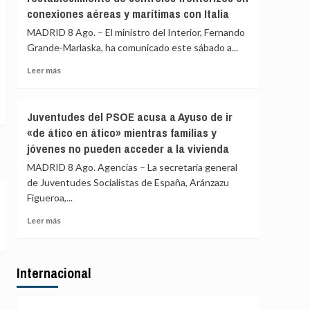
controles
conexiones aéreas y marítimas con Italia
los
a
controles
MADRID 8 Ago. – El ministro del Interior, Fernando
viajeros
aéreos
Grande-Marlaska, ha comunicado este sábado a...
desde
a
Italia
viajeros
Leer
Leer más
desde
más
Italia
sobre
se
Marlaska
Juventudes del PSOE acusa a Ayuso de ir
realizan
comunica
«de ático en ático» mientras familias y
«a
a
puerta
jóvenes no pueden acceder a la vivienda
la
de
UE
MADRID 8 Ago. Agencias – La secretaria general
avión»
el
de Juventudes Socialistas de España, Aránzazu
restablecimiento
Figueroa,...
de
controles
Leer
Leer más
fronterizos
más
en
sobre
conexiones
Juventudes
aéreas
Internacional
del
y
PSOE
marítimas
acusa
con