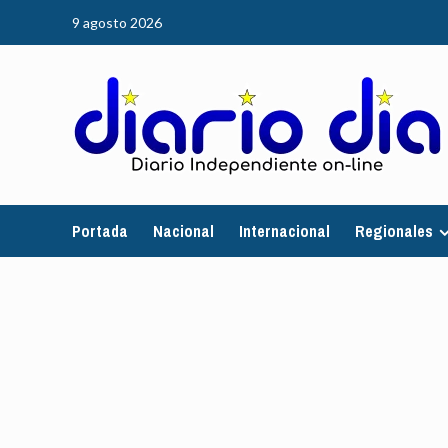
Saltar
9 agosto 2026
al
contenido
Portada
Nacional
Internacional
Regionales