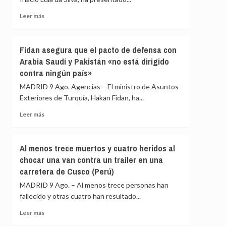
toneladas
de
Leer
Leer más
cocaína
más
impregnada
sobre
en
Lula
Fidan asegura que el pacto de defensa con
cajas
reivindica
Arabia Saudí y Pakistán «no está dirigido
de
la
contra ningún país»
fruta
soberanía
con
de
MADRID 9 Ago. Agencias – El ministro de Asuntos
destino
Brasil
Exteriores de Turquía, Hakan Fidan, ha...
a
frente
España
a
Leer
Leer más
Trump
más
y
sobre
promete
Fidan
Al menos trece muertos y cuatro heridos al
mantener
asegura
chocar una van contra un trailer en una
el
que
marco
carretera de Cusco (Perú)
el
fiscal
pacto
MADRID 9 Ago. – Al menos trece personas han
de
fallecido y otras cuatro han resultado...
defensa
con
Leer
Leer más
Arabia
más