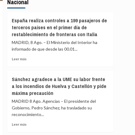
Nacional
España realiza controles a 199 pasajeros de
terceros países en el primer día de
restablecimiento de fronteras con Italia
MADRID, 8 Ago. – El Ministerio del Interior ha
informado de que desde las 00.01...
Leer
Leer más
más
sobre
España
Sánchez agradece a la UME su labor frente
realiza
a los incendios de Huelva y Castellón y pide
controles
máxima precaución
a
199
MADRID 8 Ago. Agencias – El presidente del
pasajeros
Gobierno, Pedro Sánchez, ha trasladado su
de
reconocimiento...
terceros
países
Leer
Leer más
en
más
el
sobre