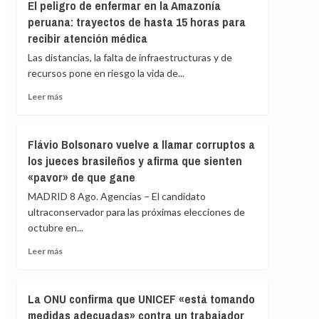
en
El peligro de enfermar en la Amazonía
Girona
peruana: trayectos de hasta 15 horas para
expedientado
recibir atención médica
deja
el
Las distancias, la falta de infraestructuras y de
partido
recursos pone en riesgo la vida de...
y
Leer
renuncia
Leer más
más
a
sobre
todos
El
sus
Flávio Bolsonaro vuelve a llamar corruptos a
peligro
cargos
los jueces brasileños y afirma que sienten
de
«pavor» de que gane
enfermar
en
MADRID 8 Ago. Agencias – El candidato
la
ultraconservador para las próximas elecciones de
Amazonía
octubre en...
peruana:
trayectos
Leer
Leer más
de
más
hasta
sobre
15
Flávio
La ONU confirma que UNICEF «está tomando
horas
Bolsonaro
para
medidas adecuadas» contra un trabajador
vuelve