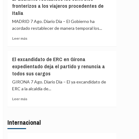
Gobierno
y
fronterizos a los viajeros procedentes de
de
Colombia
Italia
España
restablece
MADRID 7 Ago. Diario Dia – El Gobierno ha
los
acordado restablecer de manera temporal los...
controles
fronterizos
Leer
Leer más
a
más
los
sobre
viajeros
El
El excandidato de ERC en Girona
procedentes
Gobierno
expedientado deja el partido y renuncia a
de
restablece
Italia
todos sus cargos
los
controles
GIRONA 7 Ago. Diario Dia – El ya excandidato de
fronterizos
ERC a la alcaldía de...
a
los
Leer
Leer más
viajeros
más
procedentes
sobre
de
El
Italia
Internacional
excandidato
de
ERC