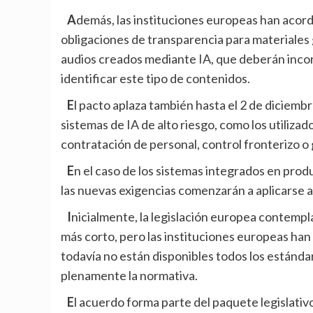
Además, las instituciones europeas han acordado posponer hasta el 2 de diciembre de este año las
obligaciones de transparencia para materiales
audios creados mediante IA, que deberán inco
identificar este tipo de contenidos.
El pacto aplaza también hasta el 2 de diciembre de 2027 parte de las obligaciones previstas para
sistemas de IA de alto riesgo, como los utiliza
contratación de personal, control fronterizo o 
En el caso de los sistemas integrados en productos, como dispositivos médicos o maquinaria industrial,
las nuevas exigencias comenzarán a aplicarse a 
Inicialmente, la legislación europea contemplaba la entrada en vigor de estas obligaciones en un plazo
más corto, pero las instituciones europeas han
todavía no están disponibles todos los estánda
plenamente la normativa.
El acuerdo forma parte del paquete legislativo europeo de simplificación digital ‘Omnibus VII’, con el