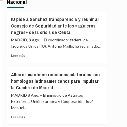
Nacional
IU pide a Sánchez transparencia y reunir al
Consejo de Seguridad ante los «agujeros
negros» de la crisis de Ceuta
MADRID, 8 Ago. – El coordinador federal de
Izquierda Unida (IU), Antonio Maíllo, ha reclamado...
Leer
Leer más
más
sobre
IU
Albares mantiene reuniones bilaterales con
pide
homólogos latinoamericanos para impulsar
a
la Cumbre de Madrid
Sánchez
transparencia
MADRID 8 Ago. – El ministro de Asuntos
y
Exteriores, Unión Europea y Cooperación, José
reunir
Manuel...
al
Consejo
Leer
Leer más
de
más
Seguridad
sobre