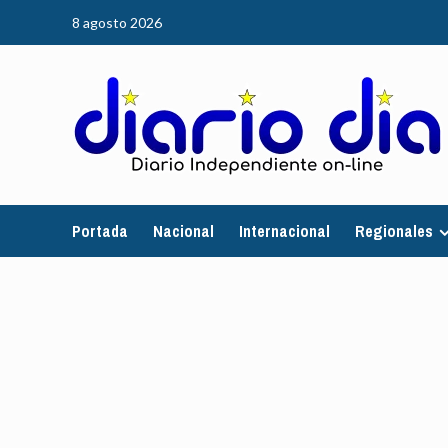
Saltar
8 agosto 2026
al
contenido
Portada
Nacional
Internacional
Regionales