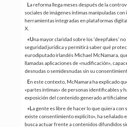
La reforma llega meses después de la controversia provocada por la circulación masiva en redes
sociales de imágenes íntimas manipuladas con in
herramientas integradas en plataformas digitale
X.
«Una mayor claridad sobre los ‘deepfakes’ no consentidos y el material de abuso infantil aportará más
seguridad jurídica y permitirá saber qué prot
eurodiputado irlandés Michael McNamara, que 
llamadas aplicaciones de «nudificación», capac
desnudas o semidesnudas sin su consentimien
En este contexto, McNamara ha explicado que la prohibición se aplicará a imágenes que expongan
«partes íntimas» de personas identificables y 
exposición del contenido generado artificialm
«La gente es libre de hacer lo que quiera con sus propias imágenes o con imágenes de otras personas si
existe consentimiento explícito», ha señalado e
busca actuar frente a contenidos difundidos si