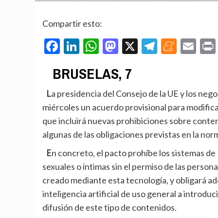
Compartir esto:
Facebook
LinkedIn
WhatsApp
Mastodon
X
Telegra
Mene
Em
BRUSELAS, 7
La presidencia del Consejo de la UE y los negociadores del Parlamento Europeo han alcanzado este
miércoles un acuerdo provisional para modificar 
que incluirá nuevas prohibiciones sobre conte
algunas de las obligaciones previstas en la nor
En concreto, el pacto prohíbe los sistemas de IA destinados exclusivamente a generar imágenes
sexuales o íntimas sin el permiso de las persona
creado mediante esta tecnología, y obligará a
inteligencia artificial de uso general a introd
difusión de este tipo de contenidos.