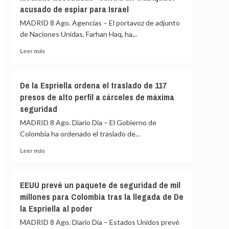
recibir
acusado de espiar para Israel
a
atención
llamar
MADRID 8 Ago. Agencias – El portavoz de adjunto
médica
corruptos
de Naciones Unidas, Farhan Haq, ha...
a
los
Leer
Leer más
jueces
más
brasileños
sobre
y
La
De la Espriella ordena el traslado de 117
afirma
ONU
presos de alto perfil a cárceles de máxima
que
confirma
sienten
seguridad
que
«pavor»
UNICEF
MADRID 8 Ago. Diario Dia – El Gobierno de
de
«está
Colombia ha ordenado el traslado de...
que
tomando
gane
medidas
Leer
Leer más
adecuadas»
más
contra
sobre
un
De
EEUU prevé un paquete de seguridad de mil
trabajador
la
millones para Colombia tras la llegada de De
acusado
Espriella
de
la Espriella al poder
ordena
espiar
el
MADRID 8 Ago. Diario Dia – Estados Unidos prevé
para
traslado