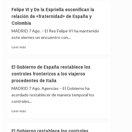
ante
Albares
Felipe VI y De la Espriella escenifican la
los
mantiene
«agujeros
relación de «fraternidad» de España y
reuniones
negros»
Colombia
bilaterales
de
con
MADRID 7 Ago. – El Rey Felipe VI ha mantenido
la
homólogos
crisis
este viernes un encuentro con...
latinoamericanos
de
para
Leer
Leer más
Ceuta
impulsar
más
la
sobre
Cumbre
Felipe
El Gobierno de España restablece los
de
VI
controles fronterizos a los viajeros
Madrid
y
procedentes de Italia
De
la
MADRID 7 Ago. Agencias – El Gobierno ha
Espriella
acordado restablecer de manera temporal los
escenifican
controles...
la
relación
Leer
Leer más
de
más
«fraternidad»
sobre
de
El
El Gobierno restablece los controles
España