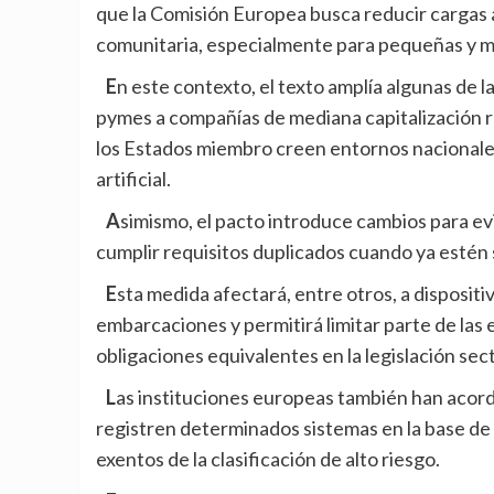
que la Comisión Europea busca reducir cargas ad
comunitaria, especialmente para pequeñas y 
En este contexto, el texto amplía algunas de las exenciones regulatorias previstas inicialmente para
pymes a compañías de mediana capitalización r
los Estados miembro creen entornos nacionales
artificial.
Asimismo, el pacto introduce cambios para evitar que determinados productos industriales tengan que
cumplir requisitos duplicados cuando ya estén 
Esta medida afectará, entre otros, a dispositivos médicos, juguetes, ascensores, maquinaria o
embarcaciones y permitirá limitar parte de las 
obligaciones equivalentes en la legislación sec
Las instituciones europeas también han acordado mantener la obligación de que las empresas
registren determinados sistemas en la base d
exentos de la clasificación de alto riesgo.