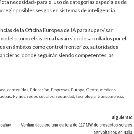
regir posibles sesgos en sistemas de inteligencia
modelo como el sistema hayan sido desarrollados por el
s en ámbitos como control fronterizo, autoridades
inancieras, donde seguirán siendo competentes las
pea
,
contenidos
,
Educación
,
Empresas
,
Europa
,
Gente
,
médicos
,
ruebas
,
Pymes
,
redes sociales
,
seguridad
,
tecnología
,
transparencia
,
Siguiente:
mpaña»
Verdian adquiere una cartera de 117 MW de proyectos solares
agrivoltaicos en Italia