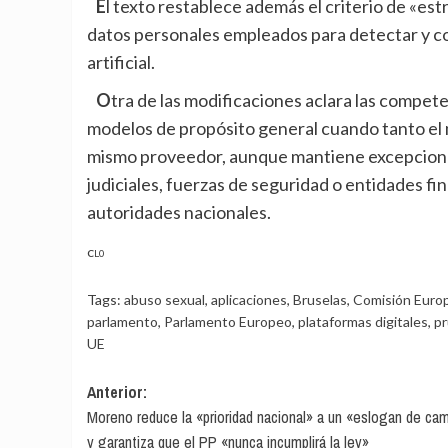
El texto restablece además el criterio de «estricta necesidad» para el uso de categorías especiales de
datos personales empleados para detectar y cor
artificial.
Otra de las modificaciones aclara las competencias de la Oficina Europea de IA para supervisar
modelos de propósito general cuando tanto el 
mismo proveedor, aunque mantiene excepcione
judiciales, fuerzas de seguridad o entidades f
autoridades nacionales.
CL0
Tags:
abuso sexual
,
aplicaciones
,
Bruselas
,
Comisión Euro
parlamento
,
Parlamento Europeo
,
plataformas digitales
,
p
UE
Navegación
Anterior:
Moreno reduce la «prioridad nacional» a un «eslogan de ca
de
y garantiza que el PP «nunca incumplirá la ley»