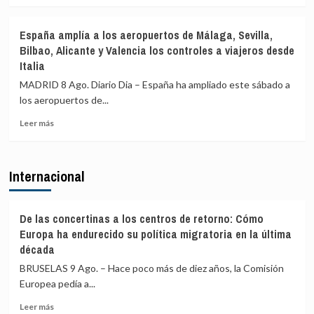
en
sobre
el
Sánchez
España amplía a los aeropuertos de Málaga, Sevilla,
primer
agradece
Bilbao, Alicante y Valencia los controles a viajeros desde
día
a
Italia
de
la
restablecimiento
UME
MADRID 8 Ago. Diario Dia – España ha ampliado este sábado a
de
su
los aeropuertos de...
fronteras
labor
con
frente
Leer
Leer más
Italia
a
más
los
sobre
incendios
España
Internacional
de
amplía
Huelva
a
y
los
Castellón
aeropuertos
De las concertinas a los centros de retorno: Cómo
y
de
Europa ha endurecido su política migratoria en la última
pide
Málaga,
década
máxima
Sevilla,
precaución
BRUSELAS 9 Ago. – Hace poco más de diez años, la Comisión
Bilbao,
Alicante
Europea pedía a...
y
Leer
Leer más
Valencia