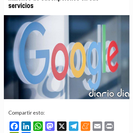
servicios
Compartir esto:
Facebook
LinkedIn
WhatsApp
Mastodon
X
Telegram
Meneame
Email
Prin