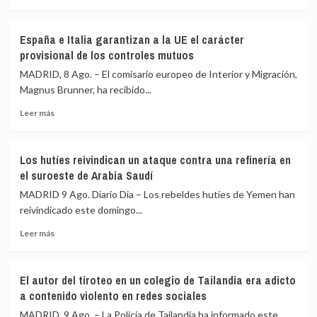
más
los
sobre
controles
De
a
España e Italia garantizan a la UE el carácter
las
viajeros
provisional de los controles mutuos
concertinas
desde
a
MADRID, 8 Ago. – El comisario europeo de Interior y Migración,
Italia
los
Magnus Brunner, ha recibido...
centros
Leer
de
Leer más
más
retorno:
sobre
Cómo
España
Europa
Los hutíes reivindican un ataque contra una refinería en
e
ha
el suroeste de Arabia Saudí
Italia
endurecido
garantizan
su
MADRID 9 Ago. Diario Dia – Los rebeldes hutíes de Yemen han
a
política
reivindicado este domingo...
la
migratoria
Leer
UE
en
Leer más
más
el
la
sobre
carácter
última
Los
provisional
década
El autor del tiroteo en un colegio de Tailandia era adicto
hutíes
de
a contenido violento en redes sociales
reivindican
los
un
controles
MADRID, 9 Ago. – La Policía de Tailandia ha informado este