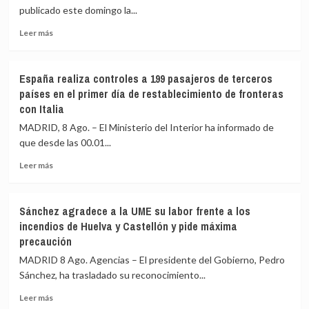
Gobierno
la
publicado este domingo la...
diseñarán
crisis
Leer
un
migratoria
Leer más
más
barómetro
de
sobre
especial
Ceuta
El
sobre
España realiza controles a 199 pasajeros de terceros
BOE
vivienda,
países en el primer día de restablecimiento de fronteras
publica
que
con Italia
la
costará
orden
288.000
MADRID, 8 Ago. – El Ministerio del Interior ha informado de
con
euros
que desde las 00.01...
los
controles
Leer
Leer más
fronterizos
más
a
sobre
los
España
Sánchez agradece a la UME su labor frente a los
viajeros
realiza
incendios de Huelva y Castellón y pide máxima
procedentes
controles
precaución
de
a
Italia
199
MADRID 8 Ago. Agencias – El presidente del Gobierno, Pedro
pasajeros
Sánchez, ha trasladado su reconocimiento...
de
terceros
Leer
Leer más
países
más