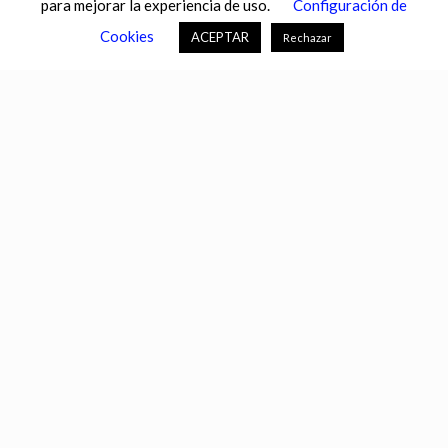
para mejorar la experiencia de uso.
Configuración de
CASTILLA-LA MANCHA
CASTILLA Y LEÓN
CATALUNYA
Cookies
ACEPTAR
Rechazar
CHANCE
CIENCIA
CULTURA
DEFENSA
DEPORTES
DESCONECTA
DESTACADOS
ECONOMÍA FINANZAS
EDUCACIÓN
ESPAÑA
ESTADOS UNIDOS
EUROPA
EXTREMADURA
FÚTBOL
GALICIA
GENTE
GOBIERNO
IGUALDAD
INFOSALUS.COM
INTERNACIONAL
INVESTIGACIÓN
ISLAS BALEARES
ISLAS CANARIAS
LA RIOJA
MACROECONOMÍA
MADRID
MIGRACIÓN
MUNDO
MURCIA
NACIONAL
NAVARRA
PAÍS VASCO
PORTALTIC
SEGURIDAD
SEVILLA
SOCIEDAD
TECNOLOGÍAS DE LA INFORMACIÓN