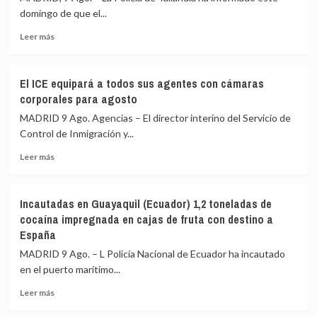
ataque
mutuos
domingo de que el...
contra
Leer
una
Leer más
más
refinería
sobre
en
El
el
El ICE equipará a todos sus agentes con cámaras
autor
suroeste
corporales para agosto
del
de
tiroteo
Arabia
MADRID 9 Ago. Agencias – El director interino del Servicio de
en
Saudí
Control de Inmigración y...
un
Leer
colegio
Leer más
más
de
sobre
Tailandia
El
era
Incautadas en Guayaquil (Ecuador) 1,2 toneladas de
ICE
adicto
cocaína impregnada en cajas de fruta con destino a
equipará
a
España
a
contenido
todos
violento
MADRID 9 Ago. – L Policía Nacional de Ecuador ha incautado
sus
en
en el puerto marítimo...
agentes
redes
con
sociales
Leer
Leer más
cámaras
más
corporales