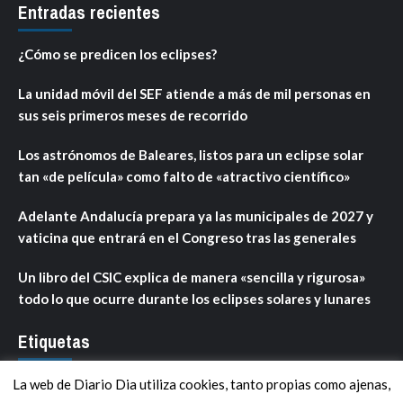
Entradas recientes
¿Cómo se predicen los eclipses?
La unidad móvil del SEF atiende a más de mil personas en
sus seis primeros meses de recorrido
Los astrónomos de Baleares, listos para un eclipse solar
tan «de película» como falto de «atractivo científico»
Adelante Andalucía prepara ya las municipales de 2027 y
vaticina que entrará en el Congreso tras las generales
Un libro del CSIC explica de manera «sencilla y rigurosa»
todo lo que ocurre durante los eclipses solares y lunares
Etiquetas
La web de Diario Dia utiliza cookies, tanto propias como ajenas,
ANDALUCÍA
ARAGÓN
ASTURIAS
C. VALENCIANA