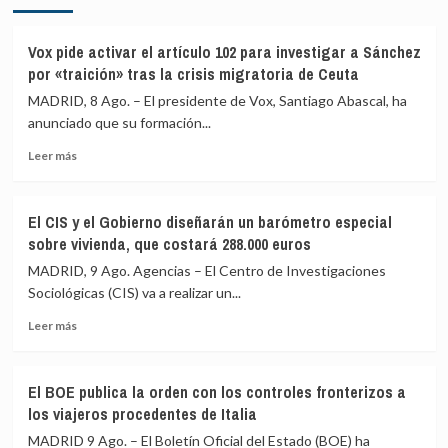
Vox pide activar el artículo 102 para investigar a Sánchez
por «traición» tras la crisis migratoria de Ceuta
MADRID, 8 Ago. – El presidente de Vox, Santiago Abascal, ha
anunciado que su formación...
Leer
Leer más
más
sobre
Vox
El CIS y el Gobierno diseñarán un barómetro especial
pide
sobre vivienda, que costará 288.000 euros
activar
el
MADRID, 9 Ago. Agencias – El Centro de Investigaciones
artículo
Sociológicas (CIS) va a realizar un...
102
Leer
para
Leer más
más
investigar
sobre
a
El
Sánchez
El BOE publica la orden con los controles fronterizos a
CIS
por
los viajeros procedentes de Italia
y
«traición»
el
tras
MADRID 9 Ago. – El Boletín Oficial del Estado (BOE) ha