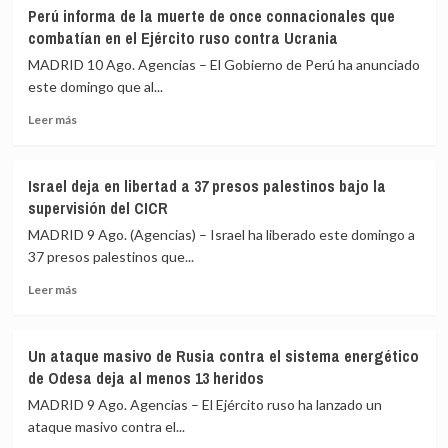
EEUU
que
Perú informa de la muerte de once connacionales que
cifra
deja
combatían en el Ejército ruso contra Ucrania
en
dos
55
personas
MADRID 10 Ago. Agencias – El Gobierno de Perú ha anunciado
los
detenidas
este domingo que al...
buques
Leer
comerciales
Leer más
más
desviados
sobre
como
Perú
parte
Israel deja en libertad a 37 presos palestinos bajo la
informa
de
supervisión del CICR
de
su
la
bloqueo
MADRID 9 Ago. (Agencias) – Israel ha liberado este domingo a
muerte
naval
37 presos palestinos que...
de
contra
Leer
once
Irán
Leer más
más
connacionales
sobre
que
Israel
combatían
Un ataque masivo de Rusia contra el sistema energético
deja
en
de Odesa deja al menos 13 heridos
en
el
libertad
Ejército
MADRID 9 Ago. Agencias – El Ejército ruso ha lanzado un
a
ruso
ataque masivo contra el...
37
contra