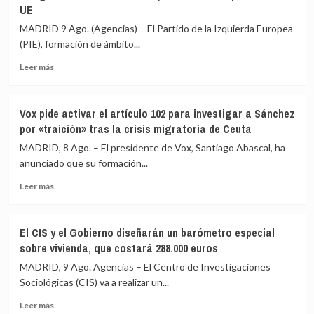
UE
que
su
Italia
labor
MADRID 9 Ago. (Agencias) – El Partido de la Izquierda Europea
«reaccione»
de
(PIE), formación de ámbito...
y
control
tenga
en
Leer
Leer más
claro
la
más
que
crisis
sobre
el
de
El
Vox pide activar el artículo 102 para investigar a Sánchez
espacio
Ceuta
Partido
por «traición» tras la crisis migratoria de Ceuta
Schengen
de
«no
la
MADRID, 8 Ago. – El presidente de Vox, Santiago Abascal, ha
ha
Izquierda
anunciado que su formación...
sido
Europea
violado»
Leer
(PIE)
Leer más
más
lamenta
sobre
los
Vox
«trágicos»
El CIS y el Gobierno diseñarán un barómetro especial
pide
hechos
sobre vivienda, que costará 288.000 euros
activar
de
el
Ceuta
MADRID, 9 Ago. Agencias – El Centro de Investigaciones
artículo
y
Sociológicas (CIS) va a realizar un...
102
critica
Leer
para
la
Leer más