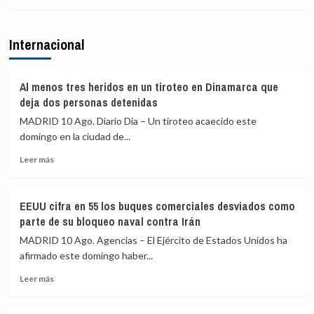
más
investigar
complicidad
sobre
a
de
El
Sánchez
la
Internacional
CIS
por
UE
y
«traición»
el
tras
Gobierno
la
Al menos tres heridos en un tiroteo en Dinamarca que
diseñarán
crisis
deja dos personas detenidas
un
migratoria
MADRID 10 Ago. Diario Dia – Un tiroteo acaecido este
barómetro
de
domingo en la ciudad de...
especial
Ceuta
sobre
Leer
Leer más
vivienda,
más
que
sobre
costará
Al
288.000
EEUU cifra en 55 los buques comerciales desviados como
menos
euros
parte de su bloqueo naval contra Irán
tres
heridos
MADRID 10 Ago. Agencias – El Ejército de Estados Unidos ha
en
afirmado este domingo haber...
un
Leer
tiroteo
Leer más
más
en
sobre
Dinamarca