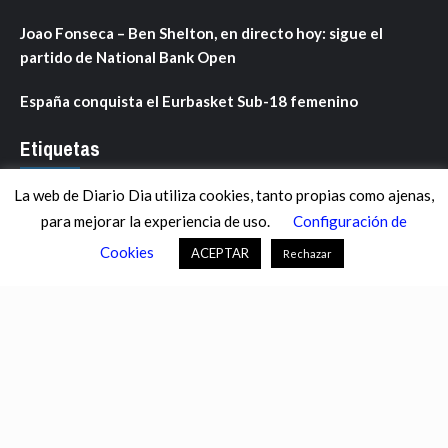
Joao Fonseca – Ben Shelton, en directo hoy: sigue el
partido de National Bank Open
España conquista el Eurbasket Sub-18 femenino
Etiquetas
La web de Diario Dia utiliza cookies, tanto propias como ajenas,
ANDALUCÍA
ARAGÓN
ASTURIAS
C. VALENCIANA
para mejorar la experiencia de uso.
Configuración de
CASTILLA-LA MANCHA
CASTILLA Y LEÓN
CATALUNYA
Cookies
ACEPTAR
Rechazar
CHANCE
CIENCIA
CULTURA
DEFENSA
DEPORTES
DESCONECTA
DESTACADOS
ECONOMÍA FINANZAS
EDUCACIÓN
ESPAÑA
ESTADOS UNIDOS
EUROPA
EXTREMADURA
FÚTBOL
GALICIA
GENTE
GOBIERNO
IGUALDAD
INFOSALUS.COM