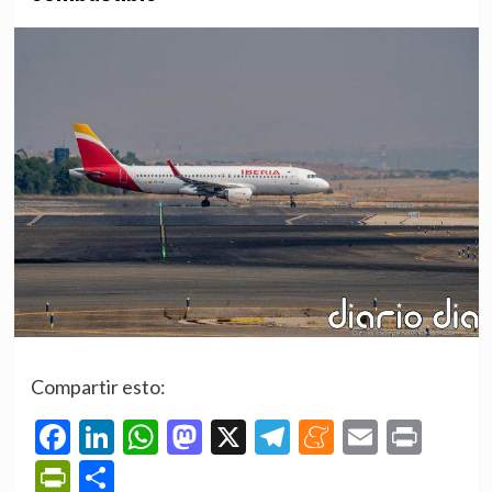
Compartir esto:
Facebook
LinkedIn
WhatsApp
Mastodon
X
Telegram
Meneame
Email
Prin
PrintFriendly
Compartir