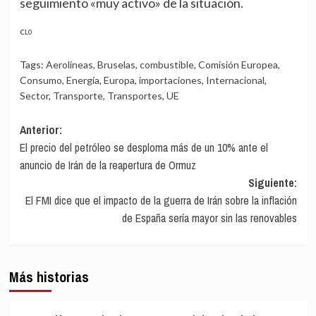
seguimiento «muy activo» de la situación.
CL0
Tags:
Aerolíneas
,
Bruselas
,
combustible
,
Comisión Europea
,
Consumo
,
Energía
,
Europa
,
importaciones
,
Internacional
,
Sector
,
Transporte
,
Transportes
,
UE
Navegación
Anterior:
El precio del petróleo se desploma más de un 10% ante el
de
anuncio de Irán de la reapertura de Ormuz
entradas
Siguiente:
El FMI dice que el impacto de la guerra de Irán sobre la inflación
de España sería mayor sin las renovables
Más historias