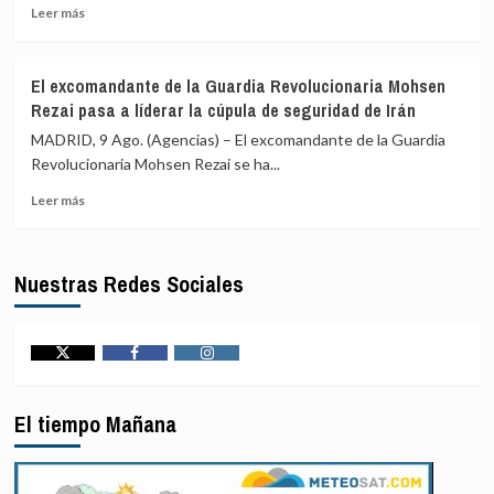
Leer
presos
Ucrania
Leer más
más
palestinos
sobre
bajo
Un
la
El excomandante de la Guardia Revolucionaria Mohsen
ataque
supervisión
Rezai pasa a líderar la cúpula de seguridad de Irán
masivo
del
de
CICR
MADRID, 9 Ago. (Agencias) – El excomandante de la Guardia
Rusia
Revolucionaria Mohsen Rezai se ha...
contra
Leer
el
Leer más
más
sistema
sobre
energético
El
de
Nuestras Redes Sociales
excomandante
Odesa
de
deja
la
al
Guardia
menos
Revolucionaria
13
Twitter
Facebook
Instagram
Mohsen
heridos
Rezai
El tiempo Mañana
pasa
a
líderar
la