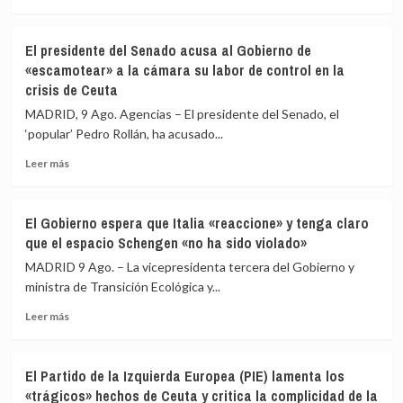
más
sobre
Más
El presidente del Senado acusa al Gobierno de
de
«escamotear» a la cámara su labor de control en la
15.000
crisis de Ceuta
ceutíes
se
MADRID, 9 Ago. Agencias – El presidente del Senado, el
concentran
‘popular’ Pedro Rollán, ha acusado...
para
pedir
Leer
Leer más
«respuestas»
más
a
sobre
España
El
El Gobierno espera que Italia «reaccione» y tenga claro
y
presidente
que el espacio Schengen «no ha sido violado»
Europa
del
tras
Senado
MADRID 9 Ago. – La vicepresidenta tercera del Gobierno y
la
acusa
ministra de Transición Ecológica y...
crisis
al
migratoria
Leer
Gobierno
Leer más
más
de
sobre
«escamotear»
El
a
El Partido de la Izquierda Europea (PIE) lamenta los
Gobierno
la
«trágicos» hechos de Ceuta y critica la complicidad de la
espera
cámara