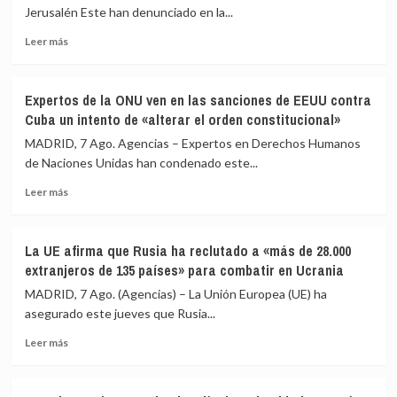
Jerusalén Este han denunciado en la...
llamamiento
de
por
Ceuta
Leer
Leer más
redes
más
a
sobre
una
Las
nueva
Expertos de la ONU ven en las sanciones de EEUU contra
autoridades
entrada
Cuba un intento de «alterar el orden constitucional»
palestinas
masiva
de
MADRID, 7 Ago. Agencias – Expertos en Derechos Humanos
el
Jerusalén
de Naciones Unidas han condenado este...
15
Este
de
Leer
denuncian
Leer más
agosto
más
más
sobre
de
Expertos
50
La UE afirma que Rusia ha reclutado a «más de 28.000
de
heridos
extranjeros de 135 países» para combatir en Ucrania
la
y
ONU
60
MADRID, 7 Ago. (Agencias) – La Unión Europea (UE) ha
ven
detenidos
asegurado este jueves que Rusia...
en
en
Leer
las
una
Leer más
más
sanciones
redada
sobre
de
israelí
La
EEUU