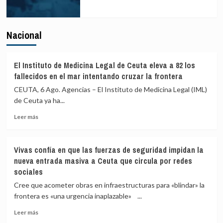
Nacional
El Instituto de Medicina Legal de Ceuta eleva a 82 los
fallecidos en el mar intentando cruzar la frontera
CEUTA, 6 Ago. Agencias – El Instituto de Medicina Legal (IML)
de Ceuta ya ha...
Leer
Leer más
más
sobre
El
Vivas confía en que las fuerzas de seguridad impidan la
Instituto
nueva entrada masiva a Ceuta que circula por redes
de
sociales
Medicina
Legal
Cree que acometer obras en infraestructuras para «blindar» la
de
frontera es «una urgencia inaplazable» ...
Ceuta
eleva
Leer
Leer más
a
más