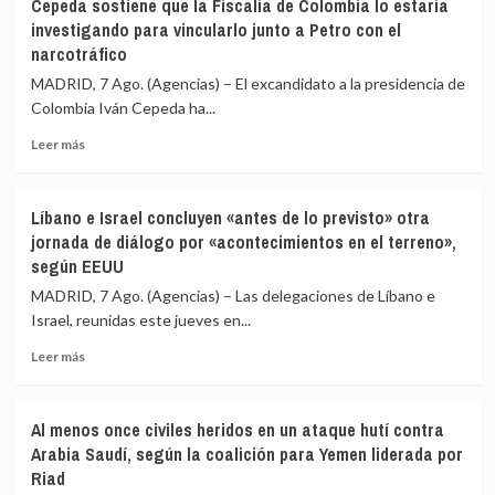
Cepeda sostiene que la Fiscalía de Colombia lo estaría
UE
contra
investigando para vincularlo junto a Petro con el
afirma
Cuba
narcotráfico
que
un
Rusia
intento
MADRID, 7 Ago. (Agencias) – El excandidato a la presidencia de
ha
de
Colombia Iván Cepeda ha...
reclutado
«alterar
a
el
Leer
Leer más
«más
orden
más
de
constitucional»
sobre
28.000
Cepeda
Líbano e Israel concluyen «antes de lo previsto» otra
extranjeros
sostiene
jornada de diálogo por «acontecimientos en el terreno»,
de
que
según EEUU
135
la
países»
Fiscalía
MADRID, 7 Ago. (Agencias) – Las delegaciones de Líbano e
para
de
Israel, reunidas este jueves en...
combatir
Colombia
en
lo
Leer
Leer más
Ucrania
estaría
más
investigando
sobre
para
Líbano
Al menos once civiles heridos en un ataque hutí contra
vincularlo
e
Arabia Saudí, según la coalición para Yemen liderada por
junto
Israel
Riad
a
concluyen