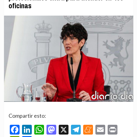
oficinas
Compartir esto:
Facebook
LinkedIn
WhatsApp
Mastodon
X
Telegram
Meneame
Email
Prin