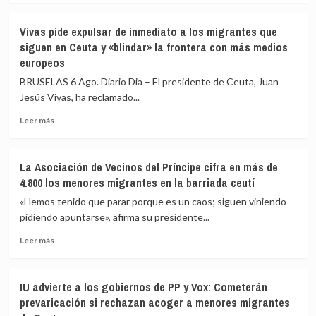
82
sobre
los
Vivas
Vivas pide expulsar de inmediato a los migrantes que
fallecidos
confía
siguen en Ceuta y «blindar» la frontera con más medios
en
en
europeos
el
que
mar
las
BRUSELAS 6 Ago. Diario Dia – El presidente de Ceuta, Juan
intentando
fuerzas
Jesús Vivas, ha reclamado...
cruzar
de
la
seguridad
Leer
Leer más
frontera
impidan
más
la
sobre
nueva
Vivas
La Asociación de Vecinos del Príncipe cifra en más de
entrada
pide
4.800 los menores migrantes en la barriada ceutí
masiva
expulsar
a
de
«Hemos tenido que parar porque es un caos; siguen viniendo
Ceuta
inmediato
pidiendo apuntarse», afirma su presidente...
que
a
circula
Leer
los
Leer más
por
más
migrantes
redes
sobre
que
sociales
La
siguen
IU advierte a los gobiernos de PP y Vox: Cometerán
Asociación
en
prevaricación si rechazan acoger a menores migrantes
de
Ceuta