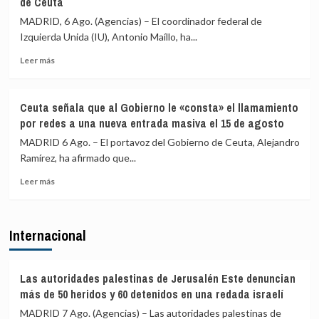
de Ceuta
Vecinos
y
del
«blindar»
MADRID, 6 Ago. (Agencias) – El coordinador federal de
Príncipe
la
Izquierda Unida (IU), Antonio Maíllo, ha...
cifra
frontera
en
con
Leer
Leer más
más
más
más
de
medios
sobre
4.800
europeos
IU
Ceuta señala que al Gobierno le «consta» el llamamiento
los
advierte
por redes a una nueva entrada masiva el 15 de agosto
menores
a
migrantes
los
MADRID 6 Ago. – El portavoz del Gobierno de Ceuta, Alejandro
en
gobiernos
Ramírez, ha afirmado que...
la
de
barriada
Leer
PP
Leer más
ceutí
más
y
sobre
Vox:
Ceuta
Cometerán
Internacional
señala
prevaricación
que
si
al
rechazan
Gobierno
acoger
Las autoridades palestinas de Jerusalén Este denuncian
le
a
más de 50 heridos y 60 detenidos en una redada israelí
«consta»
menores
MADRID 7 Ago. (Agencias) – Las autoridades palestinas de
el
migrantes