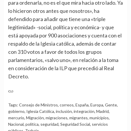
para ordenarla, no es el que mira hacia otro lado. Ya
lo hicieron otros antes que nosotros», ha
defendido para añadir que tiene una «triple
legitimidad» -social, política y económica- y que
está apoyada por 900 asociaciones y cuenta con el
respaldo de la Iglesia católica, además de contar
con 310 votos a favor de todos los grupos
parlamentarios, «salvo uno», en relación a la toma
en consideración de la ILP que precedió al Real
Decreto.
CL0
Tags:
Consejo de Ministros
,
correos
,
España
,
Europa
,
Gente
,
gobierno
,
Iglesia Católica
,
inclusión
,
integración
,
Madrid
,
mercurio
,
Migración
,
migraciones
,
migrantes
,
municipios
,
Nacional
,
política
,
seguridad
,
Seguridad Social
,
servicios
públicos
,
Trabajo