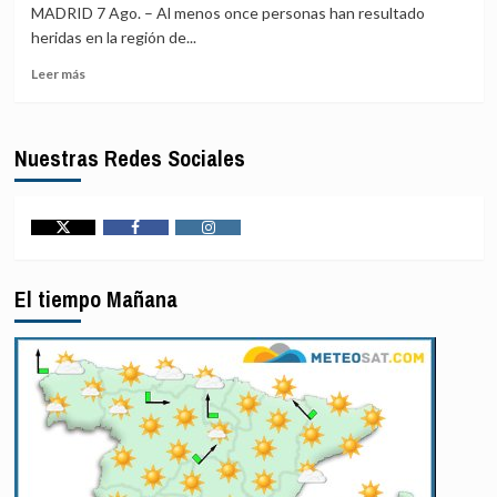
Petro
«antes
MADRID 7 Ago. – Al menos once personas han resultado
con
de
heridas en la región de...
el
lo
narcotráfico
previsto»
Leer
Leer más
otra
más
jornada
sobre
de
Al
Nuestras Redes Sociales
diálogo
menos
por
once
«acontecimientos
civiles
en
heridos
el
en
Twitter
Facebook
Instagram
terreno»,
un
según
ataque
El tiempo Mañana
EEUU
hutí
contra
Arabia
Saudí,
según
la
coalición
para
Yemen
liderada