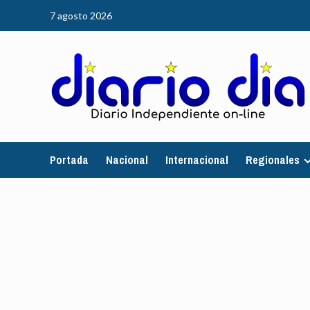
Saltar
7 agosto 2026
al
contenido
Portada
Nacional
Internacional
Regionales