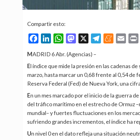
Compartir esto:
Facebook
LinkedIn
WhatsApp
Mastodon
X
Telegra
Mene
Em
MADRID 6 Abr. (Agencias) –
El índice que mide la presión en las cadenas de suministro de Estados Unidos ha aumentado en el mes de
marzo, hasta marcar un 0,68 frente al 0,54 de f
Reserva Federal (Fed) de Nueva York, una cifr
En un mes marcado por el inicio de la guerra de Estados Unidos e Israel contra Irán, la casi paralización
del tráfico marítimo en el estrecho de Ormuz –r
mundial– y fuertes fluctuaciones en los mercad
sufriendo grandes incrementos, el índice ha r
Un nivel 0 en el dato refleja una situación neutra para las cadenas de suministro, por lo que la cifra de