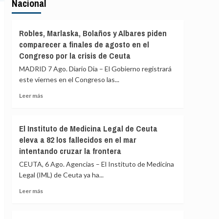
Nacional
Robles, Marlaska, Bolaños y Albares piden
comparecer a finales de agosto en el
Congreso por la crisis de Ceuta
MADRID 7 Ago. Diario Dia – El Gobierno registrará
este viernes en el Congreso las...
Leer
Leer más
más
sobre
Robles,
El Instituto de Medicina Legal de Ceuta
Marlaska,
eleva a 82 los fallecidos en el mar
Bolaños
intentando cruzar la frontera
y
Albares
CEUTA, 6 Ago. Agencias – El Instituto de Medicina
piden
Legal (IML) de Ceuta ya ha...
comparecer
a
Leer
Leer más
finales
más
de
sobre
agosto
El