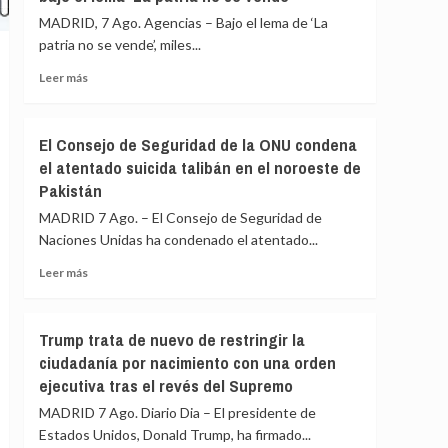
colegio
de
MADRID, 7 Ago. Agencias – Bajo el lema de ‘La
en
más
patria no se vende’, miles...
el
de
centro
1.730
Leer
Leer más
de
millones
más
Tailandia
de
sobre
euros
Miles
El Consejo de Seguridad de la ONU condena
en
de
el atentado suicida talibán en el noroeste de
proyectos
argentinos
con
Pakistán
protestan
entidades
en
MADRID 7 Ago. – El Consejo de Seguridad de
humanitarias
Buenos
Naciones Unidas ha condenado el atentado...
religiosas
Aires
contra
Leer
Leer más
la
más
Ley
sobre
de
El
Trump trata de nuevo de restringir la
Propiedad
Consejo
ciudadanía por nacimiento con una orden
Privada
de
bajo
ejecutiva tras el revés del Supremo
Seguridad
el
de
MADRID 7 Ago. Diario Dia – El presidente de
lema
la
Estados Unidos, Donald Trump, ha firmado...
‘La
ONU