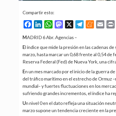
Compartir esto:
Facebook
LinkedIn
WhatsApp
Mastodon
X
Telegra
Mene
Em
MADRID 6 Abr. Agencias –
El índice que mide la presión en las cadenas de suministro de Estados Unidos ha aumentado en el mes de
marzo, hasta marcar un 0,68 frente al 0,54 de f
Reserva Federal (Fed) de Nueva York, una cifr
En un mes marcado por el inicio de la guerra de Estados Unidos e Israel contra Irán, la casi paralización
del tráfico marítimo en el estrecho de Ormuz –r
mundial– y fuertes fluctuaciones en los mercad
sufriendo grandes incrementos, el índice ha r
Un nivel 0 en el dato refleja una situación neutra para las cadenas de suministro, por lo que la cifra de
marzo supone un tendencia creciente en la pre