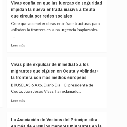
Vivas confía en que las fuerzas de seguridad
en
Instituto
impidan la nueva entrada masiva a Ceuta
el
de
Congreso
que circula por redes sociales
Medicina
por
Legal
Cree que acometer obras en infraestructuras para
la
de
«blindar» la frontera es «una urgencia inaplazable»
crisis
Ceuta
de
...
eleva
Ceuta
a
Leer
Leer más
82
más
los
sobre
fallecidos
Vivas
Vivas pide expulsar de inmediato a los
en
confía
el
migrantes que siguen en Ceuta y «blindar»
en
mar
la frontera con más medios europeos
que
intentando
las
BRUSELAS 6 Ago. Diario Dia – El presidente de
cruzar
fuerzas
la
Ceuta, Juan Jesús Vivas, ha reclamado...
de
frontera
seguridad
Leer
Leer más
impidan
más
la
sobre
nueva
Vivas
La Asociación de Vecinos del Príncipe cifra
entrada
pide
en más de 4.800 los menores migrantes en la
masiva
expulsar