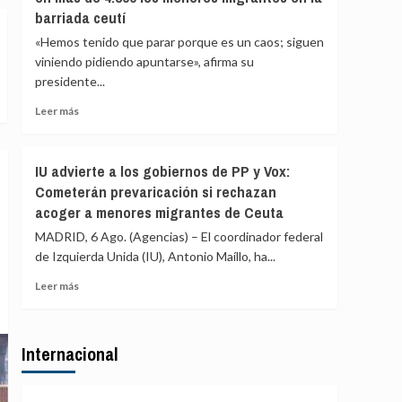
a
barriada ceutí
de
Ceuta
inmediato
«Hemos tenido que parar porque es un caos; siguen
que
a
viniendo pidiendo apuntarse», afirma su
circula
los
por
presidente...
migrantes
redes
que
Leer
Leer más
sociales
siguen
más
en
sobre
Ceuta
La
IU advierte a los gobiernos de PP y Vox:
y
Asociación
«blindar»
Cometerán prevaricación si rechazan
de
la
acoger a menores migrantes de Ceuta
Vecinos
frontera
del
MADRID, 6 Ago. (Agencias) – El coordinador federal
con
Príncipe
más
de Izquierda Unida (IU), Antonio Maíllo, ha...
cifra
medios
en
Leer
Leer más
europeos
más
más
de
sobre
4.800
IU
los
Internacional
advierte
menores
a
migrantes
los
en