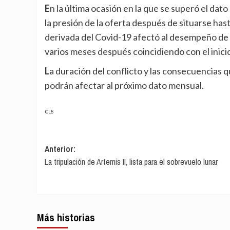
En la última ocasión en la que se superó el dato actual, enero de 2023, el índice reflejaba ya una caída de
la presión de la oferta después de situarse hast
derivada del Covid-19 afectó al desempeño de
varios meses después coincidiendo con el inicio
La duración del conflicto y las consecuencias que pueda tener en la gestión del estrecho de Ormuz
podrán afectar al próximo dato mensual.
CL8
Navegación
Anterior:
La tripulación de Artemis II, lista para el sobrevuelo lunar
de
entradas
Más historias