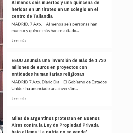
gobiernos
Al menos seis muertos y una quincena de
la
de
heridos en un tiroteo en un colegio en el
barriada
PP
centro de Tailandia
ceutí
y
Vox:
MADRID, 7 Ago. – Al menos seis personas han
Cometerán
muerto y quince más han resultado...
prevaricación
Leer
si
Leer más
más
rechazan
sobre
acoger
Al
a
EEUU anuncia una inversión de más de 1.730
menos
menores
millones de euros en proyectos con
seis
migrantes
entidades humanitarias religiosas
muertos
de
y
Ceuta
MADRID 7 Ago. Diario Dia – El Gobierno de Estados
una
Unidos ha anunciado una inversión...
quincena
de
Leer
Leer más
heridos
más
en
sobre
un
EEUU
Miles de argentinos protestan en Buenos
tiroteo
anuncia
Aires contra la Ley de Propiedad Privada
en
una
un
bajo el lema ‘La patria no se vende’
inversión