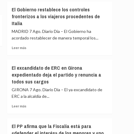
de
El
El Gobierno restablece los controles
España
Gobierno
y
fronterizos a los viajeros procedentes de
de
Colombia
Italia
España
restablece
MADRID 7 Ago. Diario Dia – El Gobierno ha
los
acordado restablecer de manera temporal los...
controles
fronterizos
Leer
Leer más
a
más
los
sobre
viajeros
El
El excandidato de ERC en Girona
procedentes
Gobierno
expedientado deja el partido y renuncia a
de
restablece
Italia
todos sus cargos
los
controles
GIRONA 7 Ago. Diario Dia – El ya excandidato de
fronterizos
ERC a la alcaldía de...
a
los
Leer
Leer más
viajeros
más
procedentes
sobre
de
El
El PP afirma que la Fiscalía está para
Italia
excandidato
«defender el interés» de los menores y «no
de