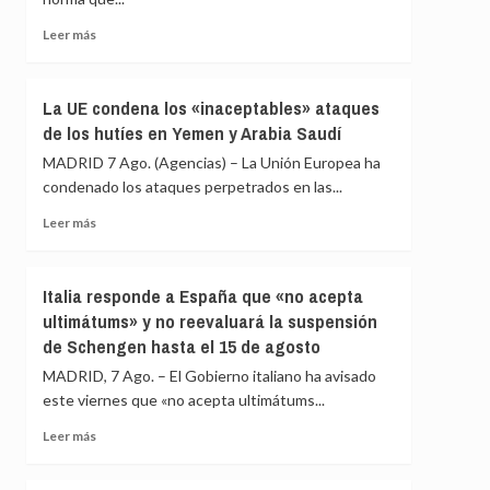
crudo
Chad
y
y
Leer
Leer más
gas
Venezuela
más
rusos
del
sobre
Estatuto
Cuba
La UE condena los «inaceptables» ataques
de
continúa
de los hutíes en Yemen y Arabia Saudí
Roma
su
apertura
MADRID 7 Ago. (Agencias) – La Unión Europea ha
económica
condenado los ataques perpetrados en las...
mientras
la
Leer
Leer más
crisis
más
escuece
sobre
cada
La
Italia responde a España que «no acepta
día
UE
ultimátums» y no reevaluará la suspensión
condena
de Schengen hasta el 15 de agosto
los
«inaceptables»
MADRID, 7 Ago. – El Gobierno italiano ha avisado
ataques
este viernes que «no acepta ultimátums...
de
los
Leer
Leer más
hutíes
más
en
sobre
Yemen