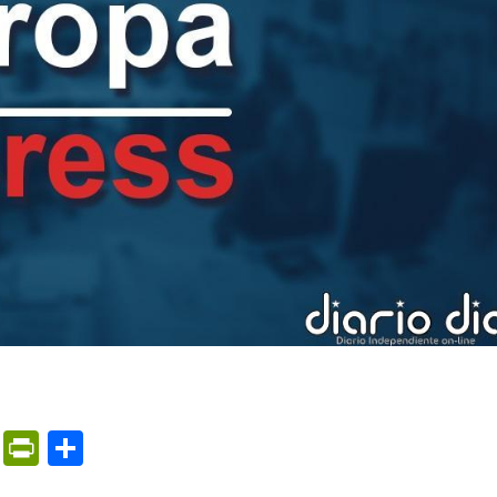
m
ame
ail
Print
PrintFriendly
Compartir