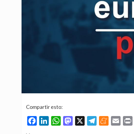
Compartir esto:
Facebook
LinkedIn
WhatsApp
Mastodon
X
Telegra
Mene
Em