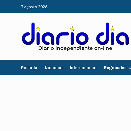
Saltar
7 agosto 2026
al
contenido
Portada
Nacional
Internacional
Regionales