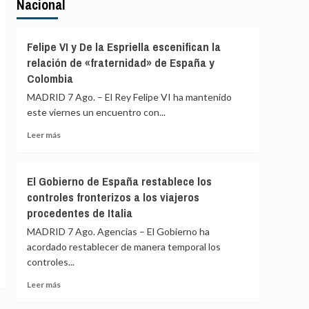
Nacional
Felipe VI y De la Espriella escenifican la
relación de «fraternidad» de España y
Colombia
MADRID 7 Ago. – El Rey Felipe VI ha mantenido
este viernes un encuentro con...
Leer
Leer más
más
sobre
Felipe
El Gobierno de España restablece los
VI
controles fronterizos a los viajeros
y
procedentes de Italia
De
la
MADRID 7 Ago. Agencias – El Gobierno ha
Espriella
acordado restablecer de manera temporal los
escenifican
controles...
la
relación
Leer
Leer más
de
más
«fraternidad»
sobre