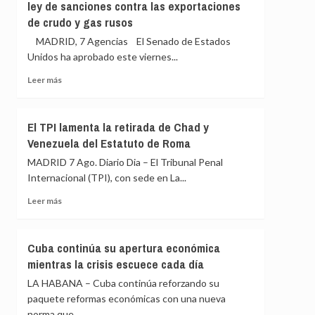
ley de sanciones contra las exportaciones
para
escenifican
de crudo y gas rusos
salir
la
al
relación
MADRID, 7 Agencias El Senado de Estados
auxilio
de
Unidos ha aprobado este viernes...
del
«fraternidad»
Gobierno»
Leer
de
Leer más
más
España
sobre
y
El
Colombia
El TPI lamenta la retirada de Chad y
Senado
antes
Venezuela del Estatuto de Roma
de
de
EEUU
la
MADRID 7 Ago. Diario Dia – El Tribunal Penal
aprueba
toma
Internacional (TPI), con sede en La...
el
de
proyecto
posesión
Leer
Leer más
de
más
ley
sobre
de
El
Cuba continúa su apertura económica
sanciones
TPI
mientras la crisis escuece cada día
contra
lamenta
las
la
LA HABANA – Cuba continúa reforzando su
exportaciones
retirada
paquete reformas económicas con una nueva
de
de
norma que...