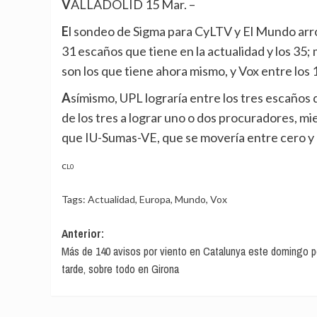
VALLADOLID 15 Mar. –
El sondeo de Sigma para CyLTV y El Mundo arroja uno sresultados en los que el PP conseguiría entre los
31 escaños que tiene en la actualidad y los 35;
son los que tiene ahora mismo, y Vox entre los 1
Asímismo, UPL lograría entre los tres escaños que tiene ahora y cuatro, mientras que ¡Soria YA! pasaría
de los tres a lograr uno o dos procuradores, mie
que IU-Sumas-VE, que se movería entre cero y
CL0
Tags:
Actualidad
,
Europa
,
Mundo
,
Vox
Navegación
Anterior:
Más de 140 avisos por viento en Catalunya este domingo po
de
tarde, sobre todo en Girona
entradas