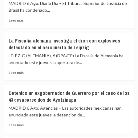
organización
MADRID 6 Ago. Diario Dia – El Tribunal Superior de Justicia de
el
terrorista
Brasil ha condenado...
15
a
de
Leer
la
Leer más
agosto
más
banda
sobre
ecuatoriana
El
Chone
La Fiscalía alemana investiga el dron con explosivos
Tribunal
Killers
detectado en el aeropuerto de Leipzig
Superior
de
LEIPZIG (ALEMANIA), 6 (DPA/EP) La Fiscalía de Alemania ha
Justicia
anunciado este jueves la apertura de...
de
Leer
Brasil
Leer más
más
suspende
sobre
de
La
funciones
Detenido un exgobernador de Guerrero por el caso de los
Fiscalía
a
43 desaparecidos de Ayotzinapa
alemana
uno
investiga
de
MADRID 6 Ago. Agencias – Las autoridades mexicanas han
el
sus
anunciado este jueves la detención de...
dron
jueces
Leer
con
acusado
Leer más
más
explosivos
de
sobre
detectado
acoso