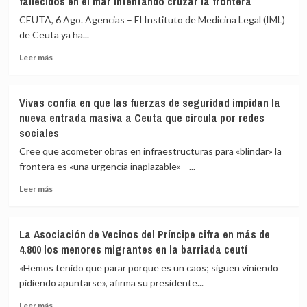
fallecidos en el mar intentando cruzar la frontera
CEUTA, 6 Ago. Agencias – El Instituto de Medicina Legal (IML)
de Ceuta ya ha...
Leer
Leer más
más
sobre
El
Vivas confía en que las fuerzas de seguridad impidan la
Instituto
nueva entrada masiva a Ceuta que circula por redes
de
sociales
Medicina
Legal
Cree que acometer obras en infraestructuras para «blindar» la
de
frontera es «una urgencia inaplazable» ...
Ceuta
eleva
Leer
Leer más
a
más
82
sobre
los
Vivas
La Asociación de Vecinos del Príncipe cifra en más de
fallecidos
confía
4.800 los menores migrantes en la barriada ceutí
en
en
el
que
«Hemos tenido que parar porque es un caos; siguen viniendo
mar
las
pidiendo apuntarse», afirma su presidente...
intentando
fuerzas
cruzar
Leer
de
Leer más