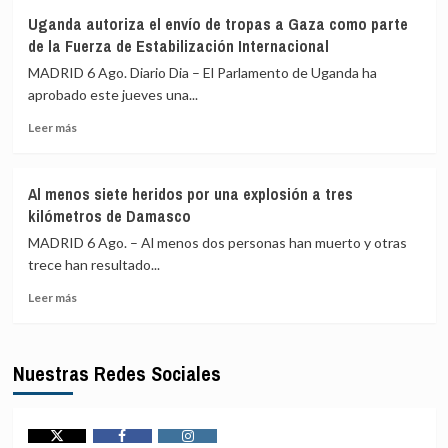
Detenido
en
sexual
Uganda autoriza el envío de tropas a Gaza como parte
un
el
de la Fuerza de Estabilización Internacional
exgobernador
aeropuerto
de
de
MADRID 6 Ago. Diario Dia – El Parlamento de Uganda ha
Guerrero
Leipzig
aprobado este jueves una...
por
Leer
el
Leer más
más
caso
sobre
de
Uganda
los
Al menos siete heridos por una explosión a tres
autoriza
43
kilómetros de Damasco
el
desaparecidos
envío
de
MADRID 6 Ago. – Al menos dos personas han muerto y otras
de
Ayotzinapa
trece han resultado...
tropas
Leer
a
Leer más
más
Gaza
sobre
como
Al
parte
Nuestras Redes Sociales
menos
de
siete
la
heridos
Fuerza
por
de
una
Estabilización