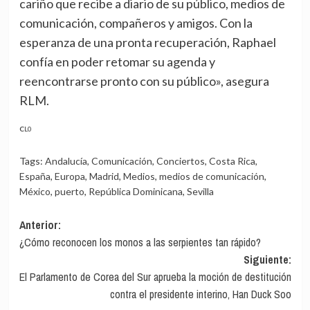
cariño que recibe a diario de su público, medios de
comunicación, compañeros y amigos. Con la
esperanza de una pronta recuperación, Raphael
confía en poder retomar su agenda y
reencontrarse pronto con su público», asegura
RLM.
CL0
Tags:
Andalucía
,
Comunicación
,
Conciertos
,
Costa Rica
,
España
,
Europa
,
Madrid
,
Medios
,
medios de comunicación
,
México
,
puerto
,
República Dominicana
,
Sevilla
Navegación
Anterior:
¿Cómo reconocen los monos a las serpientes tan rápido?
de
Siguiente:
entradas
El Parlamento de Corea del Sur aprueba la moción de destitución
contra el presidente interino, Han Duck Soo