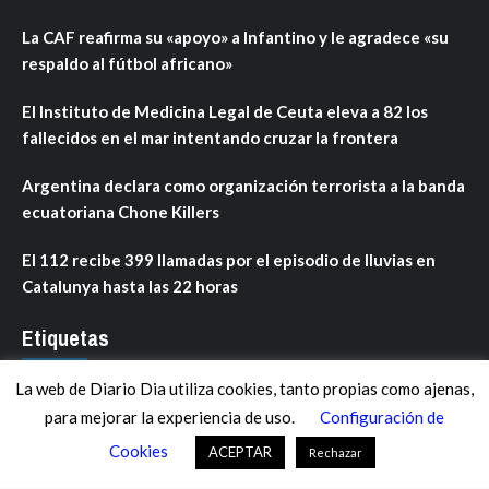
La CAF reafirma su «apoyo» a Infantino y le agradece «su
respaldo al fútbol africano»
El Instituto de Medicina Legal de Ceuta eleva a 82 los
fallecidos en el mar intentando cruzar la frontera
Argentina declara como organización terrorista a la banda
ecuatoriana Chone Killers
El 112 recibe 399 llamadas por el episodio de lluvias en
Catalunya hasta las 22 horas
Etiquetas
La web de Diario Dia utiliza cookies, tanto propias como ajenas,
ANDALUCÍA
ARAGÓN
ASTURIAS
C. VALENCIANA
para mejorar la experiencia de uso.
Configuración de
CASTILLA-LA MANCHA
CASTILLA Y LEÓN
CATALUNYA
Cookies
ACEPTAR
Rechazar
CHANCE
CIENCIA
CULTURA
DEFENSA
DEPORTES