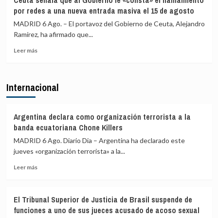
Ceuta señala que al Gobierno le «consta» el llamamiento
Ceuta
advierte
por redes a una nueva entrada masiva el 15 de agosto
y
a
«blindar»
los
MADRID 6 Ago. – El portavoz del Gobierno de Ceuta, Alejandro
la
gobiernos
Ramírez, ha afirmado que...
frontera
de
con
Leer
PP
Leer más
más
más
y
medios
sobre
Vox:
europeos
Ceuta
Cometerán
Internacional
señala
prevaricación
que
si
al
rechazan
Gobierno
acoger
Argentina declara como organización terrorista a la
le
a
banda ecuatoriana Chone Killers
«consta»
menores
MADRID 6 Ago. Diario Dia – Argentina ha declarado este
el
migrantes
jueves «organización terrorista» a la...
llamamiento
de
por
Ceuta
Leer
Leer más
redes
más
a
sobre
una
Argentina
nueva
El Tribunal Superior de Justicia de Brasil suspende de
declara
entrada
funciones a uno de sus jueces acusado de acoso sexual
como
masiva