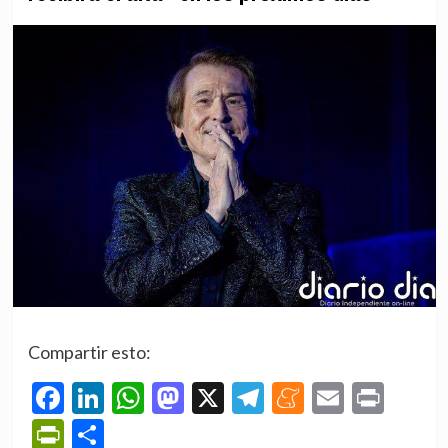
Compartir esto:
Facebook
LinkedIn
WhatsApp
Mastodon
X
Telegram
Meneame
Email
Prin
PrintFriendly
Compartir