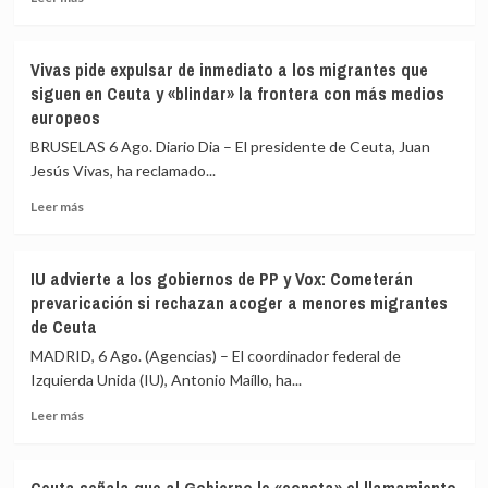
la
más
seguridad
frontera
sobre
impidan
La
la
Vivas pide expulsar de inmediato a los migrantes que
Asociación
nueva
siguen en Ceuta y «blindar» la frontera con más medios
de
entrada
europeos
Vecinos
masiva
del
a
BRUSELAS 6 Ago. Diario Dia – El presidente de Ceuta, Juan
Príncipe
Ceuta
Jesús Vivas, ha reclamado...
cifra
que
en
circula
Leer
Leer más
más
por
más
de
redes
sobre
4.800
sociales
Vivas
IU advierte a los gobiernos de PP y Vox: Cometerán
los
pide
prevaricación si rechazan acoger a menores migrantes
menores
expulsar
de Ceuta
migrantes
de
en
inmediato
MADRID, 6 Ago. (Agencias) – El coordinador federal de
la
a
Izquierda Unida (IU), Antonio Maíllo, ha...
barriada
los
ceutí
migrantes
Leer
Leer más
que
más
siguen
sobre
en
IU