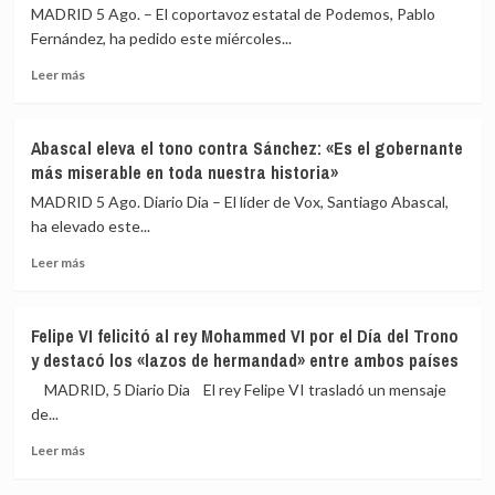
de
durante
MADRID 5 Ago. – El coportavoz estatal de Podemos, Pablo
una
la
Fernández, ha pedido este miércoles...
respuesta
crisis
«tardía»
migratoria
Leer
Leer más
del
más
Estado
sobre
ante
Podemos
Abascal eleva el tono contra Sánchez: «Es el gobernante
la
reclama
más miserable en toda nuestra historia»
crisis
excluir
migratoria
a
MADRID 5 Ago. Diario Dia – El líder de Vox, Santiago Abascal,
Marruecos
ha elevado este...
de
Leer
la
Leer más
más
organización
sobre
del
Abascal
Mundial
Felipe VI felicitó al rey Mohammed VI por el Día del Trono
eleva
de
y destacó los «lazos de hermandad» entre ambos países
el
2030:
tono
«Atenta
MADRID, 5 Diario Dia El rey Felipe VI trasladó un mensaje
contra
contra
de...
Sánchez:
la
Leer
«Es
soberanía
Leer más
más
el
nacional»
sobre
gobernante