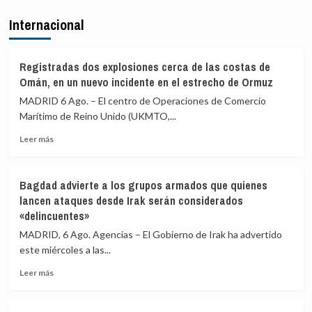
Felipe
más
Internacional
VI
miserable
felicitó
en
al
toda
rey
nuestra
Registradas dos explosiones cerca de las costas de
Mohammed
historia»
Omán, en un nuevo incidente en el estrecho de Ormuz
VI
MADRID 6 Ago. – El centro de Operaciones de Comercio
por
Marítimo de Reino Unido (UKMTO,...
el
Día
Leer
Leer más
del
más
Trono
sobre
y
Registradas
destacó
Bagdad advierte a los grupos armados que quienes
dos
los
lancen ataques desde Irak serán considerados
explosiones
«lazos
«delincuentes»
cerca
de
de
MADRID, 6 Ago. Agencias – El Gobierno de Irak ha advertido
hermandad»
las
entre
este miércoles a las...
costas
ambos
de
Leer
Leer más
países
Omán,
más
en
sobre
un
Bagdad