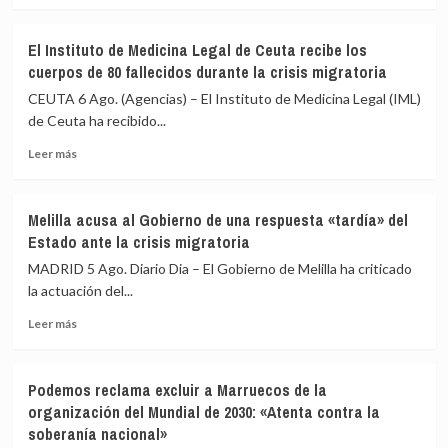
sobre
Imbroda,
El Instituto de Medicina Legal de Ceuta recibe los
sobre
cuerpos de 80 fallecidos durante la crisis migratoria
la
acogida
CEUTA 6 Ago. (Agencias) – El Instituto de Medicina Legal (IML)
de
de Ceuta ha recibido...
menores:
Leer
«Habrá
Leer más
más
que
sobre
hacer
El
un
Melilla acusa al Gobierno de una respuesta «tardía» del
Instituto
gesto
Estado ante la crisis migratoria
de
de
Medicina
solidaridad»
MADRID 5 Ago. Diario Dia – El Gobierno de Melilla ha criticado
Legal
la actuación del...
de
Leer
Ceuta
Leer más
más
recibe
sobre
los
Melilla
cuerpos
Podemos reclama excluir a Marruecos de la
acusa
de
organización del Mundial de 2030: «Atenta contra la
al
80
soberanía nacional»
Gobierno
fallecidos