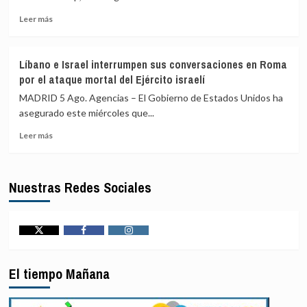
aprovecha
ley
su
sobre
Leer
Leer más
visita
propiedad
más
a
privada
sobre
Ecuador
Trump
Líbano e Israel interrumpen sus conversaciones en Roma
para
nombra
por el ataque mortal del Ejército israelí
cargar
a
contra
Blanche
MADRID 5 Ago. Agencias – El Gobierno de Estados Unidos ha
el
cabeza
asegurado este miércoles que...
TPI
de
y
Leer
la
Leer más
la
más
delegación
CIJ
sobre
que
Líbano
viajará
Nuestras Redes Sociales
e
de
Israel
EEUU
interrumpen
a
sus
la
conversaciones
investidura
Twitter
Facebook
Instagram
en
de
Roma
Abelardo
El tiempo Mañana
por
De
el
la
ataque
Espriella