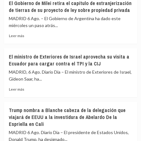
El Gobierno de Milei retira el capítulo de extranjerización
nuevo
advierte
de tierras de su proyecto de ley sobre propiedad privada
incidente
a
en
los
MADRID 6 Ago. – El Gobierno de Argentina ha dado este
el
grupos
miércoles un paso atrás...
estrecho
armados
de
Leer
que
Leer más
Ormuz
más
quienes
sobre
lancen
El
ataques
El ministro de Exteriores de Israel aprovecha su visita a
Gobierno
desde
Ecuador para cargar contra el TPI y la CIJ
de
Irak
Milei
serán
MADRID, 6 Ago. Diario Dia – El ministro de Exteriores de Israel,
retira
considerados
Gideon Saar, ha...
el
«delincuentes»
Leer
capítulo
Leer más
más
de
sobre
extranjerización
El
de
Trump nombra a Blanche cabeza de la delegación que
ministro
tierras
viajará de EEUU a la investidura de Abelardo De la
de
de
Espriella en Cali
Exteriores
su
de
proyecto
MADRID 6 Ago. Diario Dia – El presidente de Estados Unidos,
Israel
de
Donald Trump, ha designado...