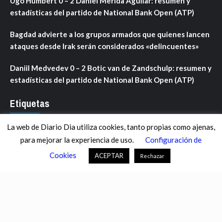
Ugo Humbert 0 – 2 Daniel Merida Aguilar: resumen y
estadísticas del partido de National Bank Open (ATP)
Bagdad advierte a los grupos armados que quienes lancen
ataques desde Irak serán considerados «delincuentes»
Daniil Medvedev 0 – 2 Botic van de Zandschulp: resumen y
estadísticas del partido de National Bank Open (ATP)
Etiquetas
La web de Diario Dia utiliza cookies, tanto propias como ajenas,
ANDALUCÍA
ARAGÓN
ASTURIAS
C. VALENCIANA
para mejorar la experiencia de uso.
Configuración de
CASTILLA-LA MANCHA
CASTILLA Y LEÓN
CATALUNYA
Cookies
ACEPTAR
Rechazar
CHANCE
CIENCIA
CULTURA
DEFENSA
DEPORTES
DESCONECTA
DESTACADOS
ECONOMÍA FINANZAS
EDUCACIÓN
ESPAÑA
ESTADOS UNIDOS
EUROPA