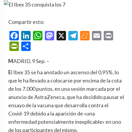
Compartir esto:
Facebook
LinkedIn
WhatsApp
Mastodon
X
Telegram
Meneame
Email
Prin
PrintFriendly
Compartir
MADRID, 9 Sep. –
El Ibex 35 se ha anotado un ascenso del 0,95%, lo
que le ha llevado a colocarse por encima de la cota
de los 7.000 puntos, en una sesión marcada por el
anuncio de AstraZeneca, que ha decidido pausar el
ensayo de la vacuna que desarrolla contra el
Covid-19 debido a la aparición de «una
enfermedad potencialmente inexplicable» en uno
de los participantes del mismo.