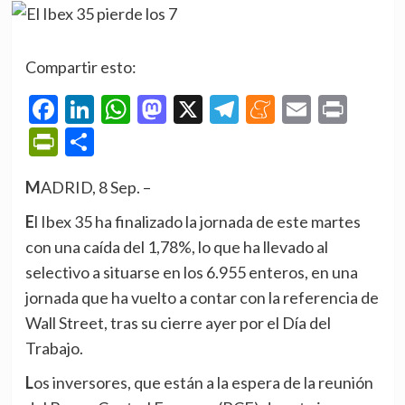
Compartir esto:
Facebook
LinkedIn
WhatsApp
Mastodon
X
Telegram
Meneame
Email
Prin
PrintFriendly
Compartir
MADRID, 8 Sep. –
El Ibex 35 ha finalizado la jornada de este martes
con una caída del 1,78%, lo que ha llevado al
selectivo a situarse en los 6.955 enteros, en una
jornada que ha vuelto a contar con la referencia de
Wall Street, tras su cierre ayer por el Día del
Trabajo.
Los inversores, que están a la espera de la reunión