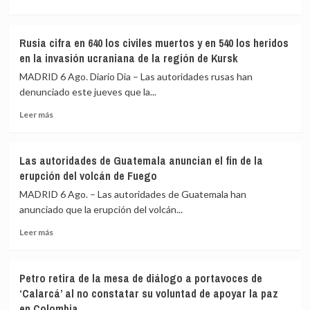
más
«Atenta
sobre
contra
Kast
la
Rusia cifra en 640 los civiles muertos y en 540 los heridos
anuncia
soberanía
en la invasión ucraniana de la región de Kursk
una
nacional»
reforma
MADRID 6 Ago. Diario Dia – Las autoridades rusas han
constitucional
denunciado este jueves que la...
en
Leer
materia
Leer más
más
de
sobre
seguridad
Rusia
en
Las autoridades de Guatemala anuncian el fin de la
cifra
aras
erupción del volcán de Fuego
en
de
640
reforzar
MADRID 6 Ago. – Las autoridades de Guatemala han
los
la
anunciado que la erupción del volcán...
civiles
lucha
Leer
muertos
contra
Leer más
más
y
el
sobre
en
crimen
Las
540
en
Petro retira de la mesa de diálogo a portavoces de
autoridades
los
Chile
‘Calarcá’ al no constatar su voluntad de apoyar la paz
de
heridos
en Colombia
Guatemala
en