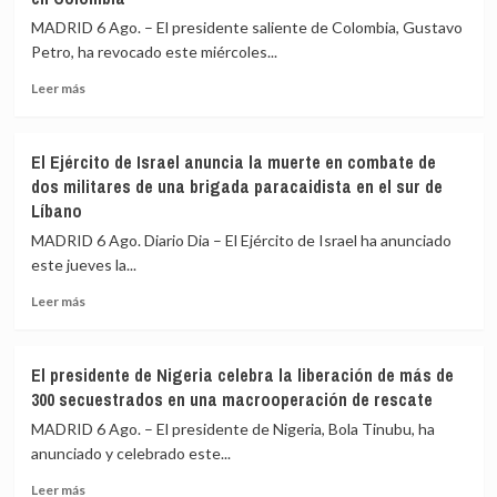
anuncian
la
MADRID 6 Ago. – El presidente saliente de Colombia, Gustavo
el
invasión
Petro, ha revocado este miércoles...
fin
ucraniana
de
de
Leer
Leer más
la
la
más
erupción
región
sobre
del
de
Petro
El Ejército de Israel anuncia la muerte en combate de
volcán
Kursk
retira
dos militares de una brigada paracaidista en el sur de
de
de
Líbano
Fuego
la
mesa
MADRID 6 Ago. Diario Dia – El Ejército de Israel ha anunciado
de
este jueves la...
diálogo
a
Leer
Leer más
portavoces
más
de
sobre
‘Calarcá’
El
El presidente de Nigeria celebra la liberación de más de
al
Ejército
300 secuestrados en una macrooperación de rescate
no
de
constatar
Israel
MADRID 6 Ago. – El presidente de Nigeria, Bola Tinubu, ha
su
anuncia
anunciado y celebrado este...
voluntad
la
de
Leer
muerte
Leer más