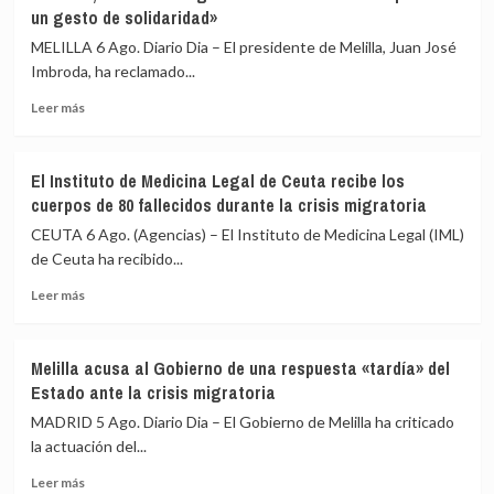
Supremo
un gesto de solidaridad»
con
confirma
un
la
MELILLA 6 Ago. Diario Dia – El presidente de Melilla, Juan José
cordón
condena
Imbroda, ha reclamado...
a
a
su
Leer
17
Leer más
compañero
más
años
de
sobre
de
celda
Imbroda,
prisión
El Instituto de Medicina Legal de Ceuta recibe los
en
sobre
de
cuerpos de 80 fallecidos durante la crisis migratoria
Morón
la
un
(Sevilla)
acogida
preso
CEUTA 6 Ago. (Agencias) – El Instituto de Medicina Legal (IML)
de
que
de Ceuta ha recibido...
menores:
estranguló
Leer
«Habrá
con
Leer más
más
que
un
sobre
hacer
cordón
El
un
a
Melilla acusa al Gobierno de una respuesta «tardía» del
Instituto
gesto
su
Estado ante la crisis migratoria
de
de
compañero
Medicina
solidaridad»
de
MADRID 5 Ago. Diario Dia – El Gobierno de Melilla ha criticado
Legal
celda
la actuación del...
de
Leer
Ceuta
Leer más