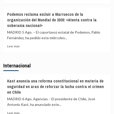
más
recibe
sobre
los
Melilla
cuerpos
Podemos reclama excluir a Marruecos de la
acusa
de
organización del Mundial de 2030: «Atenta contra la
al
80
soberanía nacional»
Gobierno
fallecidos
de
durante
MADRID 5 Ago. – El coportavoz estatal de Podemos, Pablo
una
la
Fernández, ha pedido este miércoles...
respuesta
crisis
«tardía»
migratoria
Leer
Leer más
del
más
Estado
sobre
ante
Podemos
Internacional
la
reclama
crisis
excluir
migratoria
a
Marruecos
Kast anuncia una reforma constitucional en materia de
de
seguridad en aras de reforzar la lucha contra el crimen
la
en Chile
organización
MADRID 6 Ago. Agencias – El presidente de Chile, José
del
Mundial
Antonio Kast, ha anunciado este...
de
Leer
Leer más
2030: