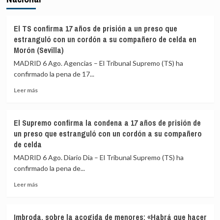
El TS confirma 17 años de prisión a un preso que
estranguló con un cordón a su compañero de celda en
Morón (Sevilla)
MADRID 6 Ago. Agencias – El Tribunal Supremo (TS) ha
confirmado la pena de 17...
Leer
Leer más
más
sobre
El
El Supremo confirma la condena a 17 años de prisión de
TS
un preso que estranguló con un cordón a su compañero
confirma
de celda
17
años
MADRID 6 Ago. Diario Dia – El Tribunal Supremo (TS) ha
de
confirmado la pena de...
prisión
a
Leer
Leer más
un
más
preso
sobre
que
El
Imbroda, sobre la acogida de menores: «Habrá que hacer
estranguló