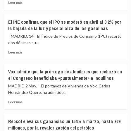
Leer
con
justificado
Leer más
más
las
el
sobre
CCAA
origen
Madrid
para
de
El INE confirma que el IPC se moderó en abril al 3,2% por
vuelve
abordar
sus
la bajada de la luz y pese al alza de las gasolinas
a
la
joyas
salir
reforma
MADRID, 14 El Índice de Precios de Consumo (IPC) recortó
a
de
dos décimas su...
la
la
Leer
calle
financiación
Leer más
más
este
sobre
domingo
El
en
Vox admite que la prórroga de alquileres que rechazó en
INE
defensa
el Congreso beneficiaba «puntualmente» a inquilinos
confirma
de
que
la
MADRID 2 May. – El portavoz de Vivienda de Vox, Carlos
el
Sanidad
Hernández Quero, ha admitido...
IPC
Pública
Leer
se
y
Leer más
más
moderó
contra
sobre
en
el
Vox
abril
modelo
Repsol eleva sus ganancias un 154% a marzo, hasta 929
admite
al
privatizador
millones, por la revalorización del petróleo
que
3,2%