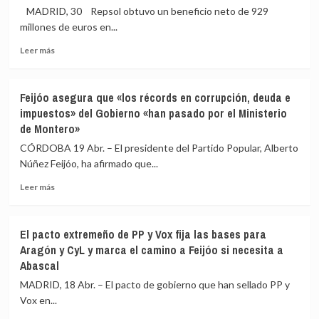
la
por
MADRID, 30 Repsol obtuvo un beneficio neto de 929
prórroga
la
millones de euros en...
de
bajada
Leer
alquileres
de
Leer más
más
que
la
sobre
rechazó
luz
Repsol
en
y
Feijóo asegura que «los récords en corrupción, deuda e
eleva
el
pese
impuestos» del Gobierno «han pasado por el Ministerio
sus
Congreso
al
de Montero»
ganancias
beneficiaba
alza
un
«puntualmente»
de
CÓRDOBA 19 Abr. – El presidente del Partido Popular, Alberto
154%
a
las
Núñez Feijóo, ha afirmado que...
a
inquilinos
gasolinas
marzo,
Leer
Leer más
hasta
más
929
sobre
millones,
Feijóo
El pacto extremeño de PP y Vox fija las bases para
por
asegura
Aragón y CyL y marca el camino a Feijóo si necesita a
la
que
Abascal
revalorización
«los
del
récords
MADRID, 18 Abr. – El pacto de gobierno que han sellado PP y
petróleo
en
Vox en...
corrupción,