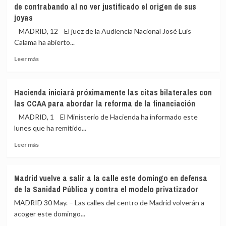
de contrabando al no ver justificado el origen de sus
de
los
joyas
«banda
Santos
de
(PP)
MADRID, 12 El juez de la Audiencia Nacional José Luis
ladrones»
ve
Calama ha abierto...
sino
el
al
Orgullo
Leer
Leer más
Estado
como
más
y
«fiesta
sobre
ciudadanos
necesaria»
El
Hacienda iniciará próximamente las citas bilaterales con
que,
juez
las CCAA para abordar la reforma de la financiación
«por
investiga
suerte,
a
MADRID, 1 El Ministerio de Hacienda ha informado este
cada
Zapatero
lunes que ha remitido...
vez
por
tiene
Leer
presunto
Leer más
menos
más
delito
que
sobre
fiscal
reivindicar»
Hacienda
y
Madrid vuelve a salir a la calle este domingo en defensa
iniciará
de
de la Sanidad Pública y contra el modelo privatizador
próximamente
contrabando
las
al
MADRID 30 May. – Las calles del centro de Madrid volverán a
citas
no
acoger este domingo...
bilaterales
ver