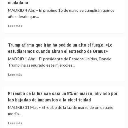
ciudadana
las
de
necesita
elecciones
lo
a
MADRID 4 Abr. – El próximo 15 de mayo se cumplirán quince
andaluzas
esperado,
Abascal
años desde que...
la
por
campaña
el
Leer
Leer más
‘Pagas
alza
más
más,
de
sobre
recibes
los
El
Trump afirma que Irán ha pedido un alto el fuego: «Lo
menos’
carburantes
15M,
estudiaremos cuando abran el estrecho de Ormuz»
para
germen
desarmar
de
MADRID 1 Abr. – El presidente de Estados Unidos, Donald
a
la
Trump, ha asegurado este miércoles...
Montero
‘nueva
Leer
política’,
Leer más
más
cumple
sobre
15
Trump
años
El recibo de la luz cae casi un 5% en marzo, aliviado por
afirma
desde
las bajadas de impuestos a la electricidad
que
que
Irán
tomara
MADRID 31 Mar. – El recibo de la luz de marzo de un usuario
ha
Sol
medio...
pedido
dando
Leer
un
voz
Leer más
más
alto