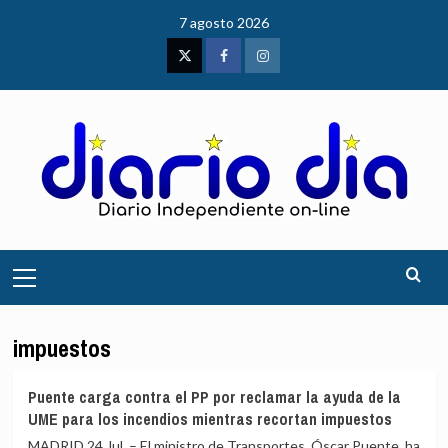
Saltar
7 agosto 2026
al
contenido
Twitter
Facebook
Instagram
Menú
principal
impuestos
Puente carga contra el PP por reclamar la ayuda de la
UME para los incendios mientras recortan impuestos
MADRID 24 Jul. – El ministro de Transportes, Óscar Puente, ha