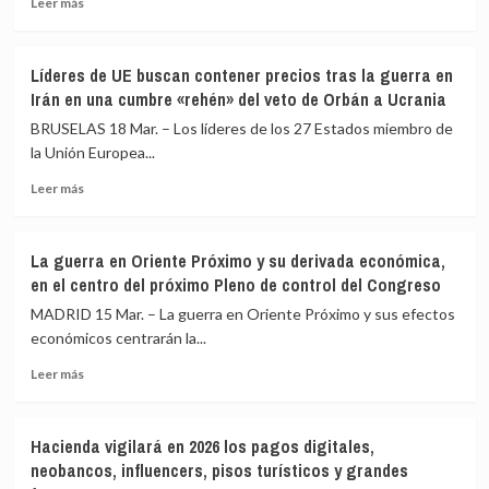
fiscales:
Leer más
más
«Llega
sobre
tarde,
Junts
llega
Líderes de UE buscan contener precios tras la guerra en
presiona
mal
Irán en una cumbre «rehén» del veto de Orbán a Ucrania
a
y
Sánchez
a
BRUSELAS 18 Mar. – Los líderes de los 27 Estados miembro de
en
cara
la Unión Europea...
el
de
Leer
Congreso
perro
Leer más
más
con
entre
sobre
una
los
Líderes
bajada
socios
La guerra en Oriente Próximo y su derivada económica,
de
masiva
de
en el centro del próximo Pleno de control del Congreso
UE
de
coalición»
buscan
impuestos
MADRID 15 Mar. – La guerra en Oriente Próximo y sus efectos
contener
a
económicos centrarán la...
precios
autónomos
Leer
tras
y
Leer más
más
la
clase
sobre
guerra
media
La
en
Hacienda vigilará en 2026 los pagos digitales,
guerra
Irán
neobancos, influencers, pisos turísticos y grandes
en
en