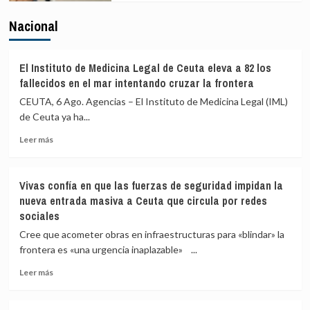
Nacional
El Instituto de Medicina Legal de Ceuta eleva a 82 los
fallecidos en el mar intentando cruzar la frontera
CEUTA, 6 Ago. Agencias – El Instituto de Medicina Legal (IML)
de Ceuta ya ha...
Leer
Leer más
más
sobre
El
Vivas confía en que las fuerzas de seguridad impidan la
Instituto
nueva entrada masiva a Ceuta que circula por redes
de
sociales
Medicina
Legal
Cree que acometer obras en infraestructuras para «blindar» la
de
frontera es «una urgencia inaplazable» ...
Ceuta
eleva
Leer
Leer más
a
más
82
sobre
los
Vivas