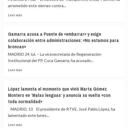
arremetido este viernes contra...
Leer
Leer más
más
sobre
Puente
Gamarra acusa a Puente de «embarrar» y exige
carga
colaboración entre administraciones: «No estamos para
contra
broncas»
el
PP
MADRID 24 Jul. – La vicesecretaria de Regeneración
por
Institucional del PP, Cuca Gamarra, ha acusado...
reclamar
la
Leer
Leer más
ayuda
más
de
sobre
la
Gamarra
López lamenta el momento que vivió Marta Gómez
UME
acusa
Montero en ‘Malas lenguas’ y anuncia su vuelta «con
para
a
toda normalidad»
los
Puente
incendios
de
MADRID, 13 El presidente de RTVE, José Pablo López, ha
mientras
«embarrar»
lamentado este lunes...
recortan
y
impuestos
exige
Leer
Leer más