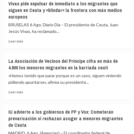
Vivas pide expulsar de inmediato a los migrantes que
fallecidos
confía
siguen en Ceuta y «blindar» la frontera con más medios
en
en
europeos
el
que
mar
las
BRUSELAS 6 Ago. Diario Dia – El presidente de Ceuta, Juan
intentando
fuerzas
Jesús Vivas, ha reclamado...
cruzar
de
la
seguridad
Leer
Leer más
frontera
impidan
más
la
sobre
nueva
Vivas
La Asociación de Vecinos del Príncipe cifra en más de
entrada
pide
4.800 los menores migrantes en la barriada ceutí
masiva
expulsar
a
de
«Hemos tenido que parar porque es un caos; siguen viniendo
Ceuta
inmediato
pidiendo apuntarse», afirma su presidente...
que
a
circula
Leer
los
Leer más
por
más
migrantes
redes
sobre
que
sociales
La
siguen
IU advierte a los gobiernos de PP y Vox: Cometerán
Asociación
en
prevaricación si rechazan acoger a menores migrantes
de
Ceuta
de Ceuta
Vecinos
y
del
«blindar»
MADRID, 6 Ago. (Agencias) – El coordinador federal de