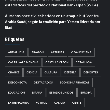
estadísticas del partido de National Bank Open (WTA)
Al menos once civiles heridos en un ataque hutí contra
Arabia Saudí, según la coalición para Yemen liderada por
Riad
Etiquetas
ANDALUCÍA
ARAGÓN
ASTURIAS
C. VALENCIANA
CASTILLA-LA MANCHA
CASTILLA Y LEÓN
CATALUNYA
CHANCE
CIENCIA
CULTURA
DEFENSA
DEPORTES
DESCONECTA
DESTACADOS
ECONOMÍA FINANZAS
EDUCACIÓN
ESPAÑA
ESTADOS UNIDOS
EUROPA
EXTREMADURA
FÚTBOL
GALICIA
GENTE