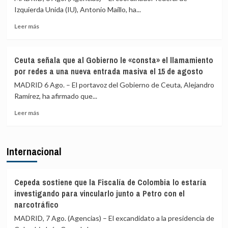
Príncipe
la
Izquierda Unida (IU), Antonio Maíllo, ha...
cifra
frontera
en
con
Leer
Leer más
más
más
más
de
medios
sobre
4.800
europeos
IU
Ceuta señala que al Gobierno le «consta» el llamamiento
los
advierte
por redes a una nueva entrada masiva el 15 de agosto
menores
a
migrantes
los
MADRID 6 Ago. – El portavoz del Gobierno de Ceuta, Alejandro
en
gobiernos
Ramírez, ha afirmado que...
la
de
barriada
Leer
PP
Leer más
ceutí
más
y
sobre
Vox:
Ceuta
Cometerán
Internacional
señala
prevaricación
que
si
al
rechazan
Gobierno
acoger
Cepeda sostiene que la Fiscalía de Colombia lo estaría
le
a
investigando para vincularlo junto a Petro con el
«consta»
menores
narcotráfico
el
migrantes
MADRID, 7 Ago. (Agencias) – El excandidato a la presidencia de
llamamiento
de
por
Ceuta