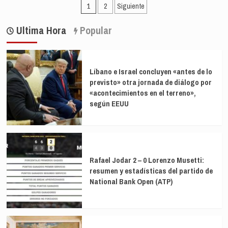
Paginación
seno
PP
1
2
Siguiente
de
ve
de
la
a
Ultima Hora
Popular
comisión
entradas
Sánchez
de
«acorralado
investigación
y
del
en
Líbano e Israel concluyen «antes de lo
caso
las
previsto» otra jornada de diálogo por
Koldo
últimas»
«acontecimientos en el terreno»,
y
le
según EEUU
acusa
de
«beneficiarse
de
negocios
Rafael Jodar 2 – 0 Lorenzo Musetti:
de
resumen y estadísticas del partido de
prostitución»
de
National Bank Open (ATP)
su
suegro