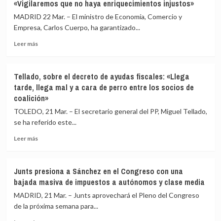
«Vigilaremos que no haya enriquecimientos injustos»
y
importadas,
centrales
«cruciales»
MADRID 22 Mar. – El ministro de Economía, Comercio y
nucleares
en
Empresa, Carlos Cuerpo, ha garantizado...
y
la
pide
Leer
guerra
Leer más
consultar
más
de
a
sobre
Irán:
CCAA
Cuerpo,
aviones
Tellado, sobre el decreto de ayudas fiscales: «Llega
sobre
de
tarde, llega mal y a cara de perro entre los socios de
la
EEUU
coalición»
bajada
para
de
Israel,
TOLEDO, 21 Mar. – El secretario general del PP, Miguel Tellado,
impuestos
misiles
se ha referido este...
a
de
los
Teherán
Leer
Leer más
carburantes:
para
más
«Vigilaremos
Hezbolá
sobre
que
Tellado,
Junts presiona a Sánchez en el Congreso con una
no
sobre
bajada masiva de impuestos a autónomos y clase media
haya
el
enriquecimientos
decreto
MADRID, 21 Mar. – Junts aprovechará el Pleno del Congreso
injustos»
de
de la próxima semana para...
ayudas
Leer