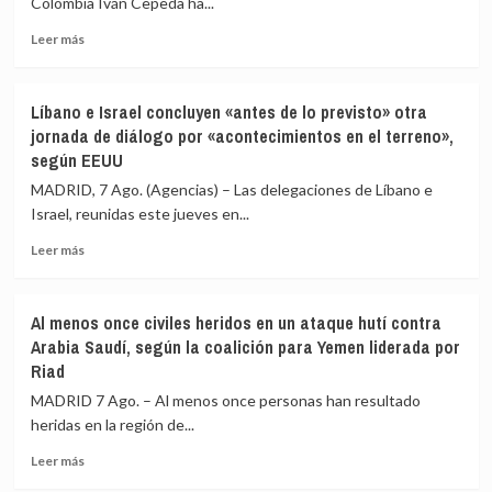
Colombia Iván Cepeda ha...
redes
Leer
Leer más
a
más
una
sobre
nueva
Cepeda
entrada
Líbano e Israel concluyen «antes de lo previsto» otra
sostiene
masiva
jornada de diálogo por «acontecimientos en el terreno»,
que
el
según EEUU
la
15
Fiscalía
de
MADRID, 7 Ago. (Agencias) – Las delegaciones de Líbano e
de
agosto
Israel, reunidas este jueves en...
Colombia
lo
Leer
Leer más
estaría
más
investigando
sobre
para
Líbano
Al menos once civiles heridos en un ataque hutí contra
vincularlo
e
Arabia Saudí, según la coalición para Yemen liderada por
junto
Israel
Riad
a
concluyen
Petro
«antes
MADRID 7 Ago. – Al menos once personas han resultado
con
de
heridas en la región de...
el
lo
narcotráfico
previsto»
Leer
Leer más
otra
más