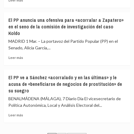
Leer más
más
los
sobre
1.729
Feijóo
millones
El PP anuncia una ofensiva para «acorralar a Zapatero»
pide
de
en el seno de la comisión de investigación del caso
a
euros
Koldo
votantes
y
del
logra
MADRID 1 Mar. – La portavoz del Partido Popular (PP) en el
PSOE
unas
Senado, Alicia García,...
y
ventas
de
de
Leer
Leer más
Vox
41.900
más
que
millones
sobre
apoyen
El
El PP ve a Sánchez «acorralado y en las últimas» y le
a
PP
acusa de «beneficiarse de negocios de prostitución» de
Mañueco
anuncia
su suegro
porque
una
es
ofensiva
BENALMÁDENA (MÁLAGA), 7 Diario Dia El vicesecretario de
el
para
Política Autonómica, Local y Análisis Electoral del...
«antídoto
«acorralar
contra
a
Leer
Leer más
el
Zapatero»
más
bloqueo»
en
sobre
el
El