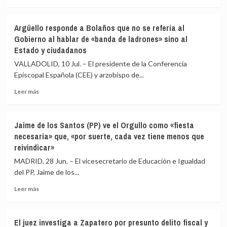
colaboración
más
entre
sobre
administraciones:
López
Argüello responde a Bolaños que no se refería al
«No
lamenta
Gobierno al hablar de «banda de ladrones» sino al
estamos
el
Estado y ciudadanos
para
momento
broncas»
que
VALLADOLID, 10 Jul. – El presidente de la Conferencia
vivió
Episcopal Española (CEE) y arzobispo de...
Marta
Gómez
Leer
Leer más
Montero
más
en
sobre
‘Malas
Argüello
Jaime de los Santos (PP) ve el Orgullo como «fiesta
lenguas’
responde
necesaria» que, «por suerte, cada vez tiene menos que
y
a
reivindicar»
anuncia
Bolaños
su
que
MADRID, 28 Jun. – El vicesecretario de Educación e Igualdad
vuelta
no
del PP, Jaime de los...
«con
se
toda
refería
Leer
Leer más
normalidad»
al
más
Gobierno
sobre
al
Jaime
El juez investiga a Zapatero por presunto delito fiscal y
hablar
de