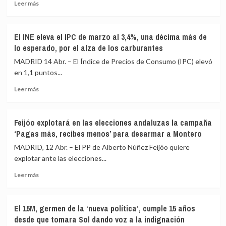
deuda
Leer
Leer más
e
más
impuestos»
sobre
del
El
El INE eleva el IPC de marzo al 3,4%, una décima más de
Gobierno
pacto
lo esperado, por el alza de los carburantes
«han
extremeño
pasado
de
MADRID 14 Abr. – El Índice de Precios de Consumo (IPC) elevó
por
PP
en 1,1 puntos...
el
y
Ministerio
Leer
Vox
Leer más
de
más
fija
Montero»
sobre
las
El
bases
Feijóo explotará en las elecciones andaluzas la campaña
INE
para
‘Pagas más, recibes menos’ para desarmar a Montero
eleva
Aragón
el
y
MADRID, 12 Abr. – El PP de Alberto Núñez Feijóo quiere
IPC
CyL
explotar ante las elecciones...
de
y
Leer
marzo
marca
Leer más
más
al
el
sobre
3,4%,
camino
Feijóo
una
a
El 15M, germen de la ‘nueva política’, cumple 15 años
explotará
décima
Feijóo
desde que tomara Sol dando voz a la indignación
en
más
si