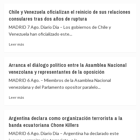
jornada
sobre
de
Al
Chile y Venezuela oficializan el reinicio de sus relaciones
diálogo
menos
consulares tras dos años de ruptura
por
once
«acontecimientos
civiles
MADRID 7 Ago. Diario Dia – Los gobiernos de Chile y
en
heridos
Venezuela han oficializado este...
el
en
terreno»,
Leer
un
Leer más
según
más
ataque
EEUU
sobre
hutí
Chile
contra
Arranca el diálogo político entre la Asamblea Nacional
y
Arabia
venezolana y representantes de la oposición
Venezuela
Saudí,
oficializan
según
MADRID 6 Ago. – Miembros de la Asamblea Nacional
el
la
venezolana y del Parlamento opositor paralelo...
reinicio
coalición
Leer
de
para
Leer más
más
sus
Yemen
sobre
relaciones
liderada
Arranca
consulares
por
Argentina declara como organización terrorista a la
el
tras
Riad
banda ecuatoriana Chone Killers
diálogo
dos
político
años
MADRID 6 Ago. Diario Dia – Argentina ha declarado este
entre
de