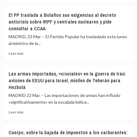
a
sobre
el
la
El
fuego:
indignación
El PP traslada a Bolaños sus exigencias al decreto
recibo
«Lo
ciudadana
anticrisis sobre IRPF y centrales nucleares y pide
de
estudiaremos
consultar a CCAA
la
cuando
luz
abran
MADRID, 23 Mar. – El Partido Popular ha trasladado este lunes
cae
el
al ministro de la...
casi
estrecho
un
de
Leer
Leer más
5%
Ormuz»
más
en
sobre
marzo,
El
Las armas importadas, «cruciales» en la guerra de Irán:
aliviado
PP
aviones de EEUU para Israel, misiles de Teherán para
por
traslada
Hezbolá
las
a
bajadas
Bolaños
MADRID 22 Mar. – Las importaciones de armas han influido
de
sus
«significativamente» en la escalada bélica...
impuestos
exigencias
a
al
Leer
Leer más
la
decreto
más
electricidad
anticrisis
sobre
sobre
Las
Cuerpo, sobre la bajada de impuestos a los carburantes:
IRPF
armas