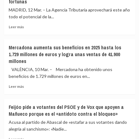
fortunas
Oriente
una
Próximo
cumbre
MADRID, 12 Mar. – La Agencia Tributaria aprovechará este año
y
«rehén»
todo el potencial de la...
su
del
derivada
veto
Leer
Leer más
económica,
de
más
en
Orbán
sobre
el
a
Hacienda
Mercadona aumenta sus beneficios en 2025 hasta los
centro
Ucrania
vigilará
1.729 millones de euros y logra unas ventas de 41.900
del
en
millones
próximo
2026
Pleno
los
VALÈNCIA, 10 Mar. – Mercadona ha obtenido unos
de
pagos
beneficios de 1.729 millones de euros en...
control
digitales,
del
neobancos,
Leer
Leer más
Congreso
influencers,
más
pisos
sobre
turísticos
Mercadona
Feijóo pide a votantes del PSOE y de Vox que apoyen a
y
aumenta
Mañueco porque es el «antídoto contra el bloqueo»
grandes
sus
fortunas
beneficios
Acusa al partido de Abascal de «estafar a sus votantes dando
en
alegría al sanchismo»: «Nadie...
2025
Leer
hasta