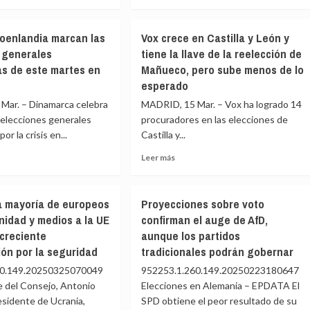
más
cot»
cribados
e
sobre
ra
y
ría
ERC
o
de
oenlandia marcan las
Vox crece en Castilla y León y
de
vuelve
tado»
estar
 generales
tiene la llave de la reelección de
a
«perdiendo
s de este martes en
Mañueco, pero sube menos de lo
ngo
desmarcarse
nbaum
el
de
esperado
norte»
a
Rufián
en
Mar. – Dinamarca celebra
MADRID, 15 Mar. – Vox ha logrado 14
y
política
 elecciones generales
procuradores en las elecciones de
varios
or la crisis en...
n
Castilla y...
partidos
reciben
Leer
Leer más
tar
con
más
frialdad
e
sobre
su
p
Vox
sor
acto
a mayoría de europeos
Proyecciones sobre voto
crece
con
nidad y medios a la UE
confirman el auge de AfD,
nlandia
en
le
Irene
 creciente
aunque los partidos
an
Castilla
Montero
y
ón por la seguridad
tradicionales podrán gobernar
las
iones
León
60.149.20250325070049
952253.1.260.149.20250223180647
rales
y
e del Consejo, Antonio
Elecciones en Alemania – EPDATA El
ntadas
tiene
residente de Ucrania,
SPD obtiene el peor resultado de su
la