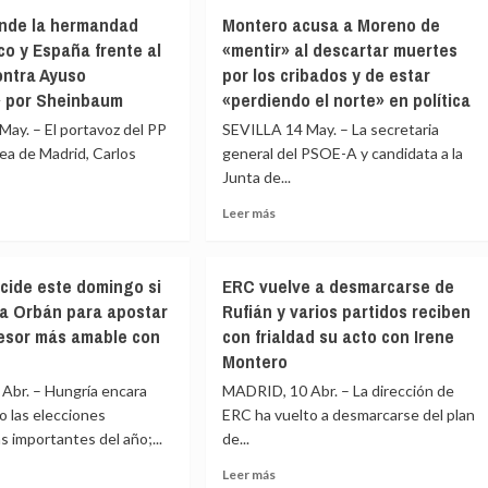
iz
La
ende la hermandad
Montero acusa a Moreno de
izquierda
co y España frente al
«mentir» al descartar muertes
t
alternativa
a
ontra Ayuso
por los cribados y de estar
sufre
un
» por Sheinbaum
«perdiendo el norte» en política
o
varapalo
ay. – El portavoz del PP
SEVILLA 14 May. – La secretaria
o
en
ea de Madrid, Carlos
general del PSOE-A y candidata a la
Andalucía
Junta de...
al
estancarse
Leer
pa
Leer más
y
más
sufrir
e
sobre
el
Montero
ués
‘sorpasso’
cide este domingo si
ERC vuelve a desmarcarse de
acusa
de
era Orbán para apostar
Rufián y varios partidos reciben
ende
a
Adelante
esor más amable con
con frialdad su acto con Irene
Moreno
andad
de
Montero
e
«mentir»
Abr. – Hungría encara
MADRID, 10 Abr. – La dirección de
co
al
 las elecciones
ERC ha vuelto a desmarcarse del plan
descartar
 importantes del año;...
ña
de...
muertes
e
por
Leer
Leer más
los