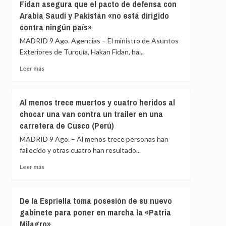
a
Fidan asegura que el pacto de defensa con
Italia
Ayuso
Arabia Saudí y Pakistán «no está dirigido
de
contra ningún país»
ir
«de
MADRID 9 Ago. Agencias – El ministro de Asuntos
ático
Exteriores de Turquía, Hakan Fidan, ha...
en
Leer
ático»
Leer más
más
mientras
sobre
familias
Fidan
y
Al menos trece muertos y cuatro heridos al
asegura
jóvenes
chocar una van contra un trailer en una
que
no
carretera de Cusco (Perú)
el
pueden
pacto
acceder
MADRID 9 Ago. – Al menos trece personas han
de
a
fallecido y otras cuatro han resultado...
defensa
la
con
vivienda
Leer
Leer más
Arabia
más
Saudí
sobre
y
Al
De la Espriella toma posesión de su nuevo
Pakistán
menos
gabinete para poner en marcha la «Patria
«no
trece
está
Milagro»
muertos