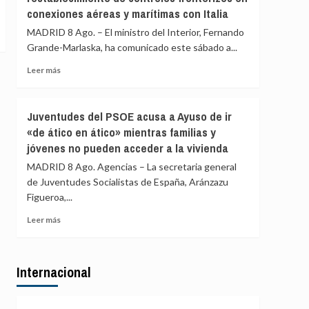
controles
conexiones aéreas y marítimas con Italia
los
a
controles
MADRID 8 Ago. – El ministro del Interior, Fernando
viajeros
aéreos
Grande-Marlaska, ha comunicado este sábado a...
desde
a
Italia
viajeros
Leer
Leer más
desde
más
Italia
sobre
se
Marlaska
Juventudes del PSOE acusa a Ayuso de ir
realizan
comunica
«de ático en ático» mientras familias y
«a
a
puerta
jóvenes no pueden acceder a la vivienda
la
de
UE
MADRID 8 Ago. Agencias – La secretaria general
avión»
el
de Juventudes Socialistas de España, Aránzazu
restablecimiento
Figueroa,...
de
controles
Leer
Leer más
fronterizos
más
en
sobre
conexiones
Juventudes
aéreas
Internacional
del
y
PSOE
marítimas
acusa
con