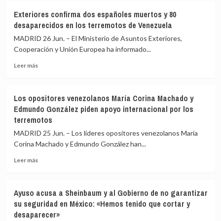
Aumentan
Venezuela
Exteriores confirma dos españoles muertos y 80
a
y
desaparecidos en los terremotos de Venezuela
589
mantiene
los
cinco
MADRID 26 Jun. – El Ministerio de Asuntos Exteriores,
muertos
muertos
Cooperación y Unión Europea ha informado...
por
y
Leer
los
14
Leer más
más
terremotos
atrapados
sobre
en
bajo
Exteriores
Venezuela
escombros
Los opositores venezolanos María Corina Machado y
confirma
Edmundo González piden apoyo internacional por los
dos
terremotos
españoles
muertos
MADRID 25 Jun. – Los líderes opositores venezolanos María
y
Corina Machado y Edmundo González han...
80
desaparecidos
Leer
Leer más
en
más
los
sobre
terremotos
Los
Ayuso acusa a Sheinbaum y al Gobierno de no garantizar
de
opositores
su seguridad en México: «Hemos tenido que cortar y
Venezuela
venezolanos
desaparecer»
María