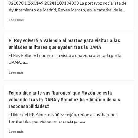
«espíritu»
Reva
921890.1.260.149.20241109104838 La portavoz socialista del
de
y
Ayuntamiento de Madrid, Reyes Maroto, en la catedral de la...
ir
el
«hombro
barranco
Leer
Leer más
con
del
más
hombro,
Poyo
sobre
codo
Maroto
El Rey volverá a Valencia el martes para visitar a las
con
cree
unidades militares que ayudan tras la DANA
codo,
que
mano
«ahora
El Rey Felipe VI durante su visita a una zona afectada por la
con
no
DANA, a...
mano
toca»
y
Leer
la
Leer más
con
más
dimisión
el
sobre
de
mismo
El
Mazón
Feijóo dice ante sus ‘barones’ que Mazón se está
corazón»
Rey
pero
volcando tras la DANA y Sánchez ha «dimitido de sus
volverá
cuando
responsabilidades»
a
pase
Valencia
la
El líder del PP, Alberto Núñez Feijóo, reúne a sus ‘barones’
el
emergencia
territoriales por videoconferencia para...
martes
«es
para
muy
Leer
Leer más
visitar
importante
más