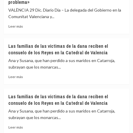
problema»
a
alto
requerir
el
VALÈNCIA 29 Dic. Diario Dia – La delegada del Gobierno en la
a
fuego
Comunitat Valenciana y...
la
en
Generalitat
Gaza
Leer
Leer más
que
más
informe
sobre
sobre
Bernabé
Las familias de las víctimas de la dana reciben el
quién
defiende
consuelo de los Reyes en la Catedral de Valencia
decidió
que
enviar
su
Ana y Susana, que han perdido a sus maridos en Catarroja,
el
«obsesión»
subrayan que los monarcas...
SMS
desde
de
Leer
la
Leer más
alerta
más
dana
por
sobre
es
la
Las
trabajar:
Las familias de las víctimas de la dana reciben el
dana
familias
«Quienes
consuelo de los Reyes en la Catedral de Valencia
de
no
las
estén
Ana y Susana, que han perdido a sus maridos en Catarroja,
víctimas
en
subrayan que los monarcas...
de
el
Leer
la
barro
Leer más
más
dana
que