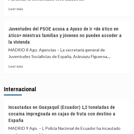
a
viajeros
viajeros
desde
Leer
Leer más
desde
Italia
más
Italia
sobre
se
Marlaska
Juventudes del PSOE acusa a Ayuso de ir «de ático en
realizan
comunica
ático» mientras familias y jóvenes no pueden acceder a
«a
a
la vivienda
puerta
la
de
UE
MADRID 8 Ago. Agencias – La secretaria general de
avión»
el
Juventudes Socialistas de España, Aránzazu Figueroa,...
restablecimiento
de
Leer
Leer más
controles
más
fronterizos
sobre
en
Juventudes
Internacional
conexiones
del
aéreas
PSOE
y
acusa
marítimas
a
Incautadas en Guayaquil (Ecuador) 1,2 toneladas de
con
Ayuso
cocaína impregnada en cajas de fruta con destino a
Italia
de
España
ir
MADRID 9 Ago. – L Policía Nacional de Ecuador ha incautado
«de
ático