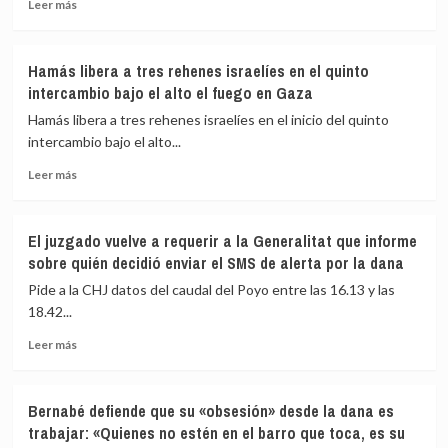
Leer
Leer más
y
de
más
desaparecer»
ir
sobre
por
Ascienden
Hamás libera a tres rehenes israelíes en el quinto
el
a
intercambio bajo el alto el fuego en Gaza
camino
cuatro
de
los
Hamás libera a tres rehenes israelíes en el inicio del quinto
Venezuela
fallecidos
intercambio bajo el alto...
y
tras
cuestiona
Leer
romperse
Leer más
el
más
la
«recibimiento»
sobre
pasarela
de
Hamás
de
El juzgado vuelve a requerir a la Generalitat que informe
Sheinbaum
libera
la
sobre quién decidió enviar el SMS de alerta por la dana
a
playa
tres
de
Pide a la CHJ datos del caudal del Poyo entre las 16.13 y las
rehenes
Santander
18.42...
israelíes
y
Leer
en
dos
Leer más
más
el
personas
sobre
quinto
siguen
El
intercambio
desaparecidas
Bernabé defiende que su «obsesión» desde la dana es
juzgado
bajo
trabajar: «Quienes no estén en el barro que toca, es su
vuelve
el