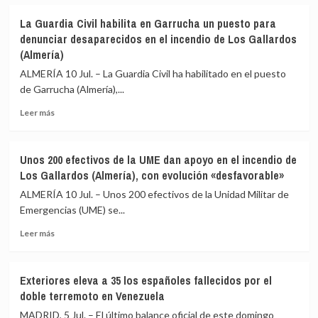
sobre
una
crisis
Detenidas
patera
de
La Guardia Civil habilita en Garrucha un puesto para
dos
naufragada
Ceuta
denunciar desaparecidos en el incendio de Los Gallardos
personas
al
(Almería)
por
sureste
desobediencia
de
ALMERÍA 10 Jul. – La Guardia Civil ha habilitado en el puesto
en
Cabrera
de Garrucha (Almería),...
la
evacuación
Leer
Leer más
del
más
incendio
sobre
de
La
Unos 200 efectivos de la UME dan apoyo en el incendio de
Los
Guardia
Los Gallardos (Almería), con evolución «desfavorable»
Gallardos
Civil
(Almería)
habilita
ALMERÍA 10 Jul. – Unos 200 efectivos de la Unidad Militar de
en
Emergencias (UME) se...
Garrucha
Leer
un
Leer más
más
puesto
sobre
para
Unos
denunciar
Exteriores eleva a 35 los españoles fallecidos por el
200
desaparecidos
doble terremoto en Venezuela
efectivos
en
de
el
MADRID, 5 Jul. – El último balance oficial de este domingo