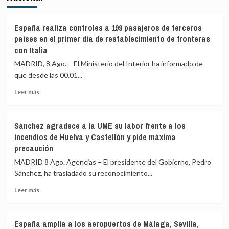
España realiza controles a 199 pasajeros de terceros
países en el primer día de restablecimiento de fronteras
con Italia
MADRID, 8 Ago. – El Ministerio del Interior ha informado de
que desde las 00.01...
Leer
Leer más
más
sobre
España
Sánchez agradece a la UME su labor frente a los
realiza
incendios de Huelva y Castellón y pide máxima
controles
precaución
a
199
MADRID 8 Ago. Agencias – El presidente del Gobierno, Pedro
pasajeros
Sánchez, ha trasladado su reconocimiento...
de
terceros
Leer
Leer más
países
más
en
sobre
el
Sánchez
España amplía a los aeropuertos de Málaga, Sevilla,
primer
agradece