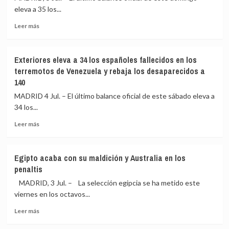
la
incendio
eleva a 35 los...
UME
de
Leer
dan
Los
Leer más
más
apoyo
Gallardos
sobre
en
(Almería)
Exteriores
el
Exteriores eleva a 34 los españoles fallecidos en los
eleva
incendio
terremotos de Venezuela y rebaja los desaparecidos a
a
de
140
35
Los
los
Gallardos
MADRID 4 Jul. – El último balance oficial de este sábado eleva a
españoles
(Almería),
34 los...
fallecidos
con
por
evolución
Leer
Leer más
el
«desfavorable»
más
doble
sobre
terremoto
Exteriores
Egipto acaba con su maldición y Australia en los
en
eleva
penaltis
Venezuela
a
34
MADRID, 3 Jul. – La selección egipcia se ha metido este
los
viernes en los octavos...
españoles
Leer
fallecidos
Leer más
más
en
sobre