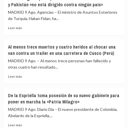
ICE
promete
y Pakistán «no está dirigido contra ningún país»
equipará
mantener
a
el
MADRID 9 Ago. Agencias – El ministro de Asuntos Exteriores
todos
marco
de Turquía, Hakan Fidan, ha...
sus
fiscal
Leer
agentes
Leer más
más
con
sobre
cámaras
Fidan
corporales
Al menos trece muertos y cuatro heridos al chocar una
asegura
para
van contra un trailer en una carretera de Cusco (Perú)
que
agosto
el
MADRID 9 Ago. – Al menos trece personas han fallecido y
pacto
otras cuatro han resultado...
de
Leer
defensa
Leer más
más
con
sobre
Arabia
Al
Saudí
De la Espriella toma posesión de su nuevo gabinete para
menos
y
poner en marcha la «Patria Milagro»
trece
Pakistán
muertos
«no
MADRID 9 Ago. Diario Dia – El nuevo presidente de Colombia,
y
está
Abelardo de la Espriella,...
cuatro
dirigido
Leer
heridos
contra
Leer más