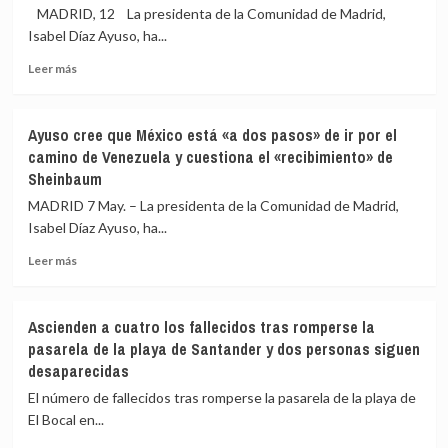
Corina
MADRID, 12 La presidenta de la Comunidad de Madrid,
Machado
Isabel Díaz Ayuso, ha...
y
Edmundo
Leer
Leer más
González
más
piden
sobre
apoyo
Ayuso
Ayuso cree que México está «a dos pasos» de ir por el
internacional
acusa
camino de Venezuela y cuestiona el «recibimiento» de
por
a
Sheinbaum
los
Sheinbaum
terremotos
y
MADRID 7 May. – La presidenta de la Comunidad de Madrid,
al
Isabel Díaz Ayuso, ha...
Gobierno
de
Leer
Leer más
no
más
garantizar
sobre
su
Ayuso
Ascienden a cuatro los fallecidos tras romperse la
seguridad
cree
pasarela de la playa de Santander y dos personas siguen
en
que
desaparecidas
México:
México
«Hemos
está
El número de fallecidos tras romperse la pasarela de la playa de
tenido
«a
El Bocal en...
que
dos
cortar
pasos»