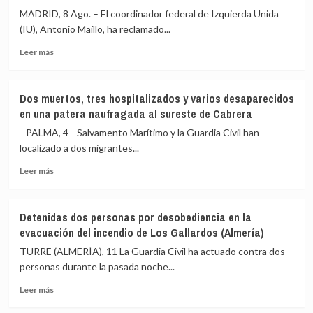
MADRID, 8 Ago. – El coordinador federal de Izquierda Unida
(IU), Antonio Maíllo, ha reclamado...
Leer
Leer más
más
sobre
IU
Dos muertos, tres hospitalizados y varios desaparecidos
pide
en una patera naufragada al sureste de Cabrera
a
Sánchez
PALMA, 4 Salvamento Marítimo y la Guardia Civil han
transparencia
localizado a dos migrantes...
y
Leer
reunir
Leer más
más
al
sobre
Consejo
Dos
de
Detenidas dos personas por desobediencia en la
muertos,
Seguridad
evacuación del incendio de Los Gallardos (Almería)
tres
ante
hospitalizados
los
TURRE (ALMERÍA), 11 La Guardia Civil ha actuado contra dos
y
«agujeros
personas durante la pasada noche...
varios
negros»
Leer
desaparecidos
de
Leer más
más
en
la