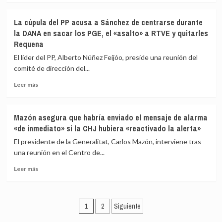
a
saber
sobre
las
qué
Feijóo
La cúpula del PP acusa a Sánchez de centrarse durante
unidades
falló»
dice
la DANA en sacar los PGE, el «asalto» a RTVE y quitarles
militares
ante
Requena
que
sus
ayudan
‘barones’
El líder del PP, Alberto Núñez Feijóo, preside una reunión del
tras
que
comité de dirección del...
la
Mazón
DANA
se
Leer
Leer más
está
más
volcando
sobre
tras
La
Mazón asegura que habría enviado el mensaje de alarma
la
cúpula
«de inmediato» si la CHJ hubiera «reactivado la alerta»
DANA
del
y
PP
El presidente de la Generalitat, Carlos Mazón, interviene tras
Sánchez
acusa
una reunión en el Centro de...
ha
a
«dimitido
Leer
Sánchez
Leer más
de
más
de
sus
sobre
centrarse
responsabilidades»
Mazón
durante
Paginación
asegura
la
1
2
Siguiente
que
DANA