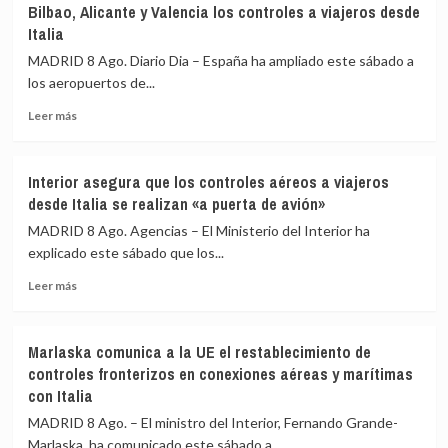
Bilbao, Alicante y Valencia los controles a viajeros desde
día
a
Italia
de
la
restablecimiento
UME
MADRID 8 Ago. Diario Dia – España ha ampliado este sábado a
de
su
los aeropuertos de...
fronteras
labor
con
frente
Leer
Leer más
Italia
a
más
los
sobre
incendios
España
Interior asegura que los controles aéreos a viajeros
de
amplía
desde Italia se realizan «a puerta de avión»
Huelva
a
y
los
MADRID 8 Ago. Agencias – El Ministerio del Interior ha
Castellón
aeropuertos
explicado este sábado que los...
y
de
pide
Leer
Málaga,
Leer más
máxima
más
Sevilla,
precaución
sobre
Bilbao,
Interior
Alicante
Marlaska comunica a la UE el restablecimiento de
asegura
y
controles fronterizos en conexiones aéreas y marítimas
que
Valencia
con Italia
los
los
controles
controles
MADRID 8 Ago. – El ministro del Interior, Fernando Grande-
aéreos
a
Marlaska, ha comunicado este sábado a...