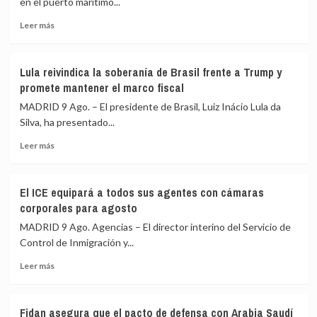
en el puerto marítimo...
en
Leer
Leer más
ático»
más
mientras
sobre
familias
Incautadas
y
Lula reivindica la soberanía de Brasil frente a Trump y
en
jóvenes
promete mantener el marco fiscal
Guayaquil
no
(Ecuador)
MADRID 9 Ago. – El presidente de Brasil, Luiz Inácio Lula da
pueden
1,2
acceder
Silva, ha presentado...
toneladas
a
Leer
de
Leer más
la
más
cocaína
vivienda
sobre
impregnada
Lula
en
El ICE equipará a todos sus agentes con cámaras
reivindica
cajas
corporales para agosto
la
de
soberanía
fruta
MADRID 9 Ago. Agencias – El director interino del Servicio de
de
con
Control de Inmigración y...
Brasil
destino
Leer
frente
a
Leer más
más
a
España
sobre
Trump
El
y
Fidan asegura que el pacto de defensa con Arabia Saudí