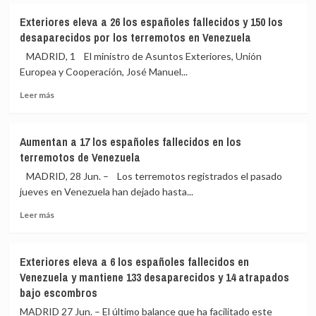
los
Egipto
terremotos
Exteriores eleva a 26 los españoles fallecidos y 150 los
acaba
de
desaparecidos por los terremotos en Venezuela
con
Venezuela
su
y
MADRID, 1 El ministro de Asuntos Exteriores, Unión
maldición
rebaja
Europea y Cooperación, José Manuel...
y
los
Leer
Australia
desaparecidos
Leer más
más
en
a
sobre
los
140
Exteriores
penaltis
Aumentan a 17 los españoles fallecidos en los
eleva
terremotos de Venezuela
a
26
MADRID, 28 Jun. – Los terremotos registrados el pasado
los
jueves en Venezuela han dejado hasta...
españoles
Leer
fallecidos
Leer más
más
y
sobre
150
Aumentan
los
Exteriores eleva a 6 los españoles fallecidos en
a
desaparecidos
Venezuela y mantiene 133 desaparecidos y 14 atrapados
17
por
bajo escombros
los
los
españoles
terremotos
MADRID 27 Jun. – El último balance que ha facilitado este