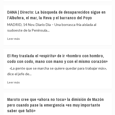
sobre
reciben
toca,
Las
el
es
DANA | Directo: La búsqueda de desaparecidos sigue en
familias
consuelo
su
l’Albufera, el mar, la Reva y el barranco del Poyo
de
de
problema»
las
los
MADRID, 14 Nov. Diario Dia – Una borrasca fría aislada al
víctimas
Reyes
sudoeste de la Península...
de
en
Leer
la
la
Leer más
más
dana
Catedral
sobre
reciben
de
DANA
el
Valencia
El Rey traslada el «espíritu» de ir «hombro con hombro,
|
consuelo
codo con codo, mano con mano y con el mismo corazón»
Directo:
de
La
los
«La gente que se marcha se quiere quedar para trabajar más»,
búsqueda
Reyes
dice el jefe de...
de
en
Leer
desaparecidos
la
Leer más
más
sigue
Catedral
sobre
en
de
El
l’Albufera,
Valencia
Maroto cree que «ahora no toca» la dimisión de Mazón
Rey
el
pero cuando pase la emergencia «es muy importante
traslada
mar,
saber qué falló»
el
la