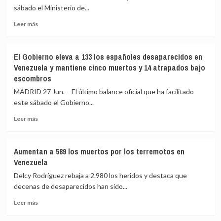
fallecidos
en
sábado el Ministerio de...
en
Venezuela
los
Leer
Leer más
terremotos
más
de
sobre
Venezuela
Exteriores
El Gobierno eleva a 133 los españoles desaparecidos en
eleva
Venezuela y mantiene cinco muertos y 14 atrapados bajo
a
escombros
6
los
MADRID 27 Jun. – El último balance oficial que ha facilitado
españoles
este sábado el Gobierno...
fallecidos
en
Leer
Leer más
Venezuela
más
y
sobre
mantiene
El
Aumentan a 589 los muertos por los terremotos en
133
Gobierno
Venezuela
desaparecidos
eleva
y
a
Delcy Rodríguez rebaja a 2.980 los heridos y destaca que
14
133
decenas de desaparecidos han sido...
atrapados
los
bajo
Leer
españoles
Leer más
escombros
más
desaparecidos
sobre
en