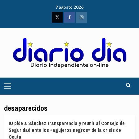
Saltar
9 agosto 2026
al
contenido
Twitter
Facebook
Instagram
Menú
principal
desaparecidos
IU pide a Sánchez transparencia y reunir al Consejo de
Seguridad ante los «agujeros negros» de la crisis de
Ceuta