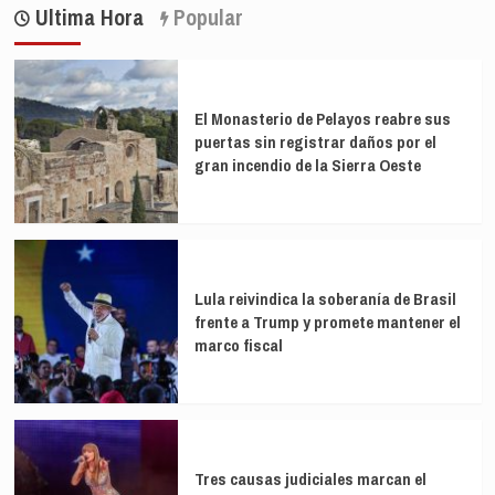
de
habría
en
Ultima Hora
Popular
entradas
enviado
sacar
el
los
mensaje
PGE,
de
el
alarma
«asalto»
El Monasterio de Pelayos reabre sus
«de
a
puertas sin registrar daños por el
inmediato»
RTVE
gran incendio de la Sierra Oeste
si
y
la
quitarles
CHJ
Requena
hubiera
«reactivado
la
Lula reivindica la soberanía de Brasil
alerta»
frente a Trump y promete mantener el
marco fiscal
Tres causas judiciales marcan el