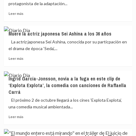
apoyo
protagonista de la adaptación...
a
Leer
los
Leer más
más
afectados
sobre
por
Sarah
la
Muere la actriz japonesa Sei Ashina a los 36 años
Snook
DANA
La actriz japonesa Sei Ashina, conocida por su particpación en
protagonizará
y
la
destaca
el drama de época ‘Seda’,...
adaptación
«la
Leer
Leer más
cinematográfica
resiliencia
más
de
y
sobre
‘Persuasión’,
fuerza
Muere
de
del
Ingrid García-Jonsson, novia a la fuga en este clip de
la
Jane
pueblo
‘Explota Explota’, la comedia con canciones de Raffaella
actriz
Austen
español»
Carrá
japonesa
Sei
El próximo 2 de octubre llegará a los cines ‘Explota Explota’,
Ashina
una comedia musical ambientada...
a
los
Leer
Leer más
36
más
años
sobre
Ingrid