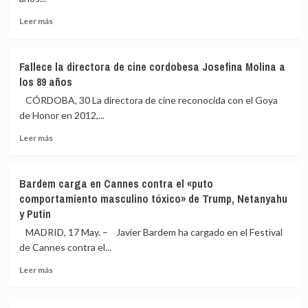
Leer
Leer más
más
sobre
Muere
Fallece la directora de cine cordobesa Josefina Molina a
el
los 89 años
actor
Manolo
CÓRDOBA, 30 La directora de cine reconocida con el Goya
Solo
de Honor en 2012,...
a
Leer
los
Leer más
más
62
sobre
años
Fallece
Bardem carga en Cannes contra el «puto
la
comportamiento masculino tóxico» de Trump, Netanyahu
directora
y Putin
de
cine
MADRID, 17 May. – Javier Bardem ha cargado en el Festival
cordobesa
de Cannes contra el...
Josefina
Molina
Leer
Leer más
a
más
los
sobre
89
Bardem