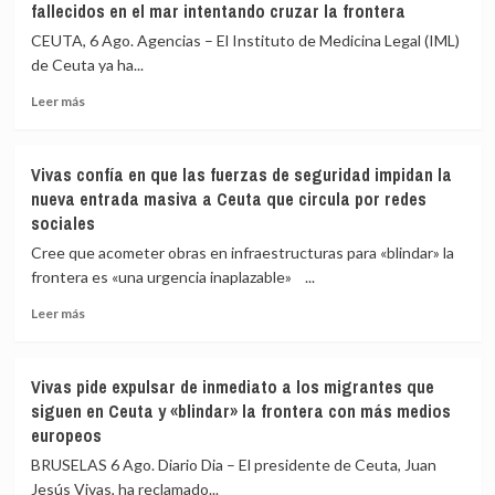
fallecidos en el mar intentando cruzar la frontera
CEUTA, 6 Ago. Agencias – El Instituto de Medicina Legal (IML)
de Ceuta ya ha...
Leer
Leer más
más
sobre
El
Vivas confía en que las fuerzas de seguridad impidan la
Instituto
nueva entrada masiva a Ceuta que circula por redes
de
sociales
Medicina
Legal
Cree que acometer obras en infraestructuras para «blindar» la
de
frontera es «una urgencia inaplazable» ...
Ceuta
eleva
Leer
Leer más
a
más
82
sobre
los
Vivas
Vivas pide expulsar de inmediato a los migrantes que
fallecidos
confía
siguen en Ceuta y «blindar» la frontera con más medios
en
en
europeos
el
que
mar
las
BRUSELAS 6 Ago. Diario Dia – El presidente de Ceuta, Juan
intentando
fuerzas
Jesús Vivas, ha reclamado...