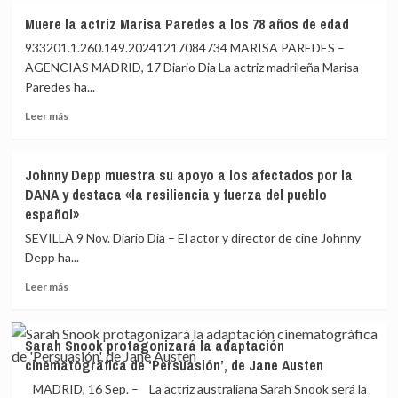
Muere
de
linchamiento»
Muere la actriz Marisa Paredes a los 78 años de edad
la
al
933201.1.260.149.20241217084734 MARISA PAREDES –
actriz
lado’
Marisa
acaparan
AGENCIAS MADRID, 17 Diario Dia La actriz madrileña Marisa
Paredes
las
Paredes ha...
a
nominaciones
Leer
los
a
Leer más
más
78
los
sobre
años
Goya
Muere
de
Johnny Depp muestra su apoyo a los afectados por la
la
edad
DANA y destaca «la resiliencia y fuerza del pueblo
actriz
español»
Marisa
Paredes
SEVILLA 9 Nov. Diario Dia – El actor y director de cine Johnny
a
Depp ha...
los
78
Leer
Leer más
años
más
de
sobre
edad
Johnny
Sarah Snook protagonizará la adaptación
Depp
cinematográfica de ‘Persuasión’, de Jane Austen
muestra
su
MADRID, 16 Sep. – La actriz australiana Sarah Snook será la