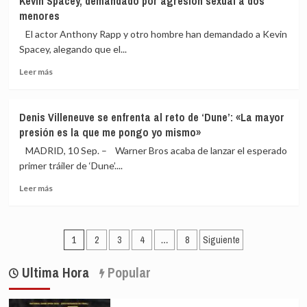
Kevin Spacey, demandado por agresión sexual a dos
mortal»
Jolie:
menores
nacido
«Las
de
nuevas
El actor Anthony Rapp y otro hombre han demandado a Kevin
«la
generaciones
Spacey, alegando que el...
incertidumbre
son
del
Leer
conscientes
Leer más
confinamiento»
más
de
sobre
lo
Kevin
que
Denis Villeneuve se enfrenta al reto de ‘Dune’: «La mayor
Spacey,
pasa
presión es la que me pongo yo mismo»
demandado
con
por
nuestros
MADRID, 10 Sep. – Warner Bros acaba de lanzar el esperado
agresión
hábitats
primer tráiler de ‘Dune’....
sexual
y
Leer
a
animales»
Leer más
más
dos
sobre
menores
Denis
Paginación
Villeneuve
1
2
3
4
…
8
Siguiente
se
de
enfrenta
Ultima Hora
Popular
entradas
al
reto
de