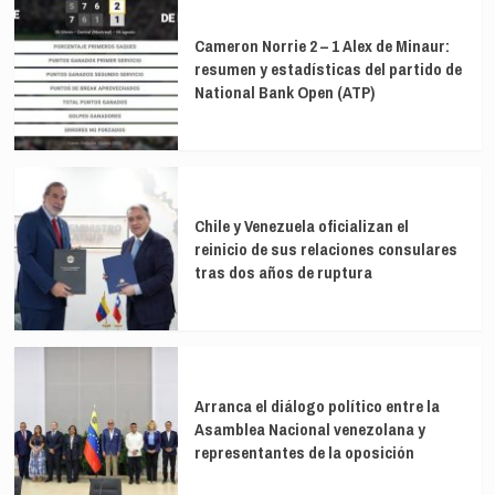
‘Dune’:
«La
Cameron Norrie 2 – 1 Alex de Minaur:
mayor
resumen y estadísticas del partido de
presión
National Bank Open (ATP)
es
la
que
me
pongo
yo
Chile y Venezuela oficializan el
mismo»
reinicio de sus relaciones consulares
tras dos años de ruptura
Arranca el diálogo político entre la
Asamblea Nacional venezolana y
representantes de la oposición