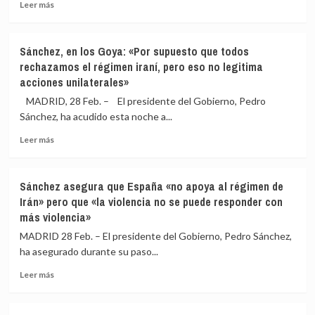
Leer
como
Leer más
más
el
sobre
puño
Europa
y
Sánchez, en los Goya: «Por supuesto que todos
Press
la
rechazamos el régimen iraní, pero eso no legitima
y
rosa
acciones unilaterales»
Lens
del
Escuela
PSOE
MADRID, 28 Feb. – El presidente del Gobierno, Pedro
de
o
Sánchez, ha acudido esta noche a...
Artes
el
Visuales
escudo
Leer
Leer más
lanzan
de
más
un
la
sobre
máster
Comunidad
Sánchez,
Sánchez asegura que España «no apoya al régimen de
de
de
en
Irán» pero que «la violencia no se puede responder con
Fotoperiodismo
Madrid
los
más violencia»
Goya:
«Por
MADRID 28 Feb. – El presidente del Gobierno, Pedro Sánchez,
supuesto
ha asegurado durante su paso...
que
todos
Leer
Leer más
rechazamos
más
el
sobre
régimen
Sánchez