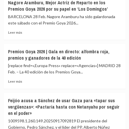
Nagore Aramburu, Mejor Actriz de Reparto en los
iraní,
asegura
Premios Goya 2026 por su papel en ‘Los Domingos’
pero
que
eso
España
BARCELONA 28 Feb. Nagore Aramburu ha sido galardonada
no
«no
este sábado con el Premio Goya 2026...
legitima
apoya
acciones
Leer
al
Leer más
unilaterales»
más
régimen
sobre
de
Nagore
Irán»
Premios Goya 2026 | Gala en directo: alfombra roja,
Aramburu,
pero
premios y ganadores de la 40 edición
Mejor
que
Actriz
«la
[replace find=»,Europa Press» replace=»Agencias»] MADRID 28
de
violencia
Feb. – La 40 edición de los Premios Goya...
Reparto
no
Leer
en
se
Leer más
más
los
puede
sobre
Premios
responder
Premios
Goya
con
Feijóo acusa a Sánchez de usar Gaza para «tapar sus
Goya
2026
más
vergüenzas»: «Pactaría hasta con Netanyahu por seguir
2026
por
violencia»
en el poder»
|
su
Gala
papel
1009598.1.260.149.20250917092819 El presidente del
en
en
Gobierno, Pedro Sánchez, y el líder del PP, Alberto Núñez