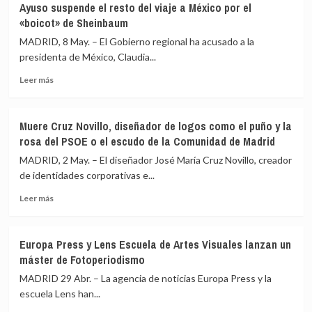
Ayuso suspende el resto del viaje a México por el
años
carga
«boicot» de Sheinbaum
en
Cannes
MADRID, 8 May. – El Gobierno regional ha acusado a la
contra
presidenta de México, Claudia...
el
Leer
«puto
Leer más
más
comportamiento
sobre
masculino
Ayuso
tóxico»
Muere Cruz Novillo, diseñador de logos como el puño y la
suspende
de
rosa del PSOE o el escudo de la Comunidad de Madrid
el
Trump,
resto
Netanyahu
MADRID, 2 May. – El diseñador José María Cruz Novillo, creador
del
y
de identidades corporativas e...
viaje
Putin
Leer
a
Leer más
más
México
sobre
por
Muere
el
Europa Press y Lens Escuela de Artes Visuales lanzan un
Cruz
«boicot»
máster de Fotoperiodismo
Novillo,
de
diseñador
Sheinbaum
MADRID 29 Abr. – La agencia de noticias Europa Press y la
de
escuela Lens han...
logos