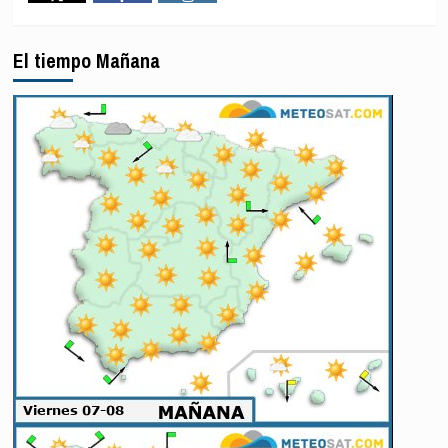
por
Twitter
Facebook
Instagram
el
caso
El tiempo Mañana
de
los
43
desaparecidos
de
Ayotzinapa