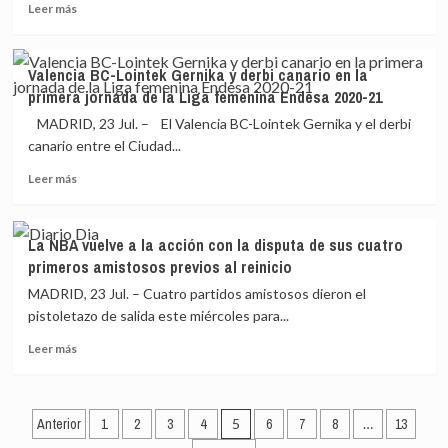
Leer
del
Leer más
a
más
Gipuzkoa
jugar»
sobre
Basket
Paul
Valencia BC-Lointek Gernika y derbi canario en la
George,
primera jornada de la Liga femenina Endesa 2020-21
de
los
MADRID, 23 Jul. – El Valencia BC-Lointek Gernika y el derbi
Clippers,
canario entre el Ciudad...
prepara
Leer
con
Leer más
más
Therabody
sobre
el
Valencia
regreso
La NBA vuelve a la acción con la disputa de sus cuatro
BC-
de
primeros amistosos previos al reinicio
Lointek
la
Gernika
NBA
MADRID, 23 Jul. – Cuatro partidos amistosos dieron el
y
pistoletazo de salida este miércoles para...
derbi
Leer
canario
Leer más
más
en
sobre
la
La
primera
Paginación
NBA
Anterior
jornada
1
2
3
4
5
6
7
8
…
13
vuelve
de