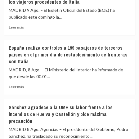
los viajeros procedentes de Italia
y
«traición»
el
tras
MADRID 9 Ago. – El Boletín Oficial del Estado (BOE) ha
Gobierno
la
publicado este domingo la...
diseñarán
crisis
Leer
un
migratoria
Leer más
más
barómetro
de
sobre
especial
Ceuta
El
sobre
España realiza controles a 199 pasajeros de terceros
BOE
vivienda,
países en el primer día de restablecimiento de fronteras
publica
que
con Italia
la
costará
orden
288.000
MADRID, 8 Ago. – El Ministerio del Interior ha informado de
con
euros
que desde las 00.01...
los
controles
Leer
Leer más
fronterizos
más
a
sobre
los
España
Sánchez agradece a la UME su labor frente a los
viajeros
realiza
incendios de Huelva y Castellón y pide máxima
procedentes
controles
precaución
de
a
Italia
199
MADRID 8 Ago. Agencias – El presidente del Gobierno, Pedro
pasajeros
Sánchez, ha trasladado su reconocimiento...
de