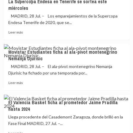
La Supercopa Endesa en Tenerife se sortea este
MoraBanc
semanas
miércoles
Andorra
después
ficha
de
MADRID, 28 Jul. – Los emparejamientos de la Supercopa
de
fichar
Endesa Tenerife de 2020, que se...
forma
Leer
definitiva
Leer más
más
a
sobre
‘Tunde’
La
Olumuyiwa
Movistar Estudiantes ficha al ala-pívot montenegrino
Supercopa
Nemanja Djurisic
Endesa
en
MADRID, 28 Jul. – El ala-pívot montenegrino Nemanja
Tenerife
Djurisic ha fichado por una temporada por...
se
Leer
sortea
Leer más
más
este
sobre
miércoles
Movistar
El Valencia Basket ficha al prometedor Jaime Pradilla
Estudiantes
hasta 2024
ficha
al
Llega procedente del Casademont Zaragoza, donde brilló en la
ala-
Fase Final MADRID, 27 Jul. –...
pívot
Leer
montenegrino