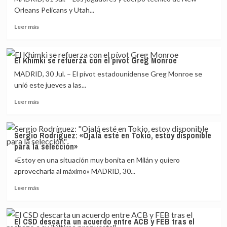
Orleans Pelicans y Utah...
Leer
Leer más
más
sobre
La
El Khimki se refuerza con el pívot Greg Monroe
NBA
MADRID, 30 Jul. – El pívot estadounidense Greg Monroe se
regresa
rodilla
unió este jueves a las...
en
Leer
Leer más
suelo
más
contra
sobre
el
El
racismo
Sergio Rodríguez: «Ojalá esté en Tokio, estoy disponible
Khimki
durante
para la selección»
se
el
refuerza
«Estoy en una situación muy bonita en Milán y quiero
himno
con
aprovecharla al máximo» MADRID, 30...
el
Leer
pívot
Leer más
más
Greg
sobre
Monroe
Sergio
El CSD descarta un acuerdo entre ACB y FEB tras el
Rodríguez: