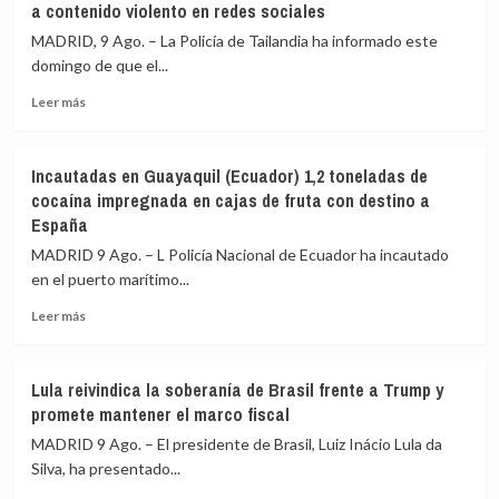
a contenido violento en redes sociales
reivindican
los
un
controles
MADRID, 9 Ago. – La Policía de Tailandia ha informado este
ataque
mutuos
domingo de que el...
contra
Leer
una
Leer más
más
refinería
sobre
en
El
el
Incautadas en Guayaquil (Ecuador) 1,2 toneladas de
autor
suroeste
cocaína impregnada en cajas de fruta con destino a
del
de
España
tiroteo
Arabia
en
Saudí
MADRID 9 Ago. – L Policía Nacional de Ecuador ha incautado
un
en el puerto marítimo...
colegio
de
Leer
Leer más
Tailandia
más
era
sobre
adicto
Incautadas
Lula reivindica la soberanía de Brasil frente a Trump y
a
en
promete mantener el marco fiscal
contenido
Guayaquil
violento
(Ecuador)
MADRID 9 Ago. – El presidente de Brasil, Luiz Inácio Lula da
en
1,2
Silva, ha presentado...
redes
toneladas