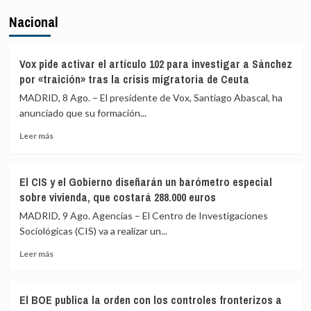
Nacional
Vox pide activar el artículo 102 para investigar a Sánchez
por «traición» tras la crisis migratoria de Ceuta
MADRID, 8 Ago. – El presidente de Vox, Santiago Abascal, ha
anunciado que su formación...
Leer
Leer más
más
sobre
Vox
El CIS y el Gobierno diseñarán un barómetro especial
pide
sobre vivienda, que costará 288.000 euros
activar
el
MADRID, 9 Ago. Agencias – El Centro de Investigaciones
artículo
Sociológicas (CIS) va a realizar un...
102
Leer
para
Leer más
más
investigar
sobre
a
El
Sánchez
El BOE publica la orden con los controles fronterizos a
CIS
por