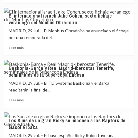
más
asambleístas
sobre
que
La
elegirán
El internacional israelí Jake Cohen, sexto fichaje
‘burbuja’
presidente
veraniego del Monbus Obradoiro
de
el
Orlando
21
MADRID, 29 Jul. – El Monbus Obradoiro ha anunciado el fichaje
reanuda
de
por una temporada del...
la
septiembre
Leer
pelea
Leer más
más
por
sobre
el
El
anillo
Baskonia-Barça y Real Madrid-Iberostar Tenerife,
internacional
con
semifinales de la Supercopa Endesa
israelí
22
Jake
aspirantes
MADRID, 29 Jul. – El TD Systems Baskonia y el Barça
Cohen,
reeditarán la final de...
sexto
Leer
fichaje
Leer más
más
veraniego
sobre
del
Baskonia-
Monbus
Los Suns de un gran Ricky se imponen a los Raptors de
Barça
Obradoiro
Gasol e Ibaka
y
Real
MADRID, 29 Jul. – El base español Ricky Rubio tuvo una