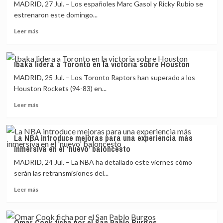
deberá
MADRID, 27 Jul. – Los españoles Marc Gasol y Ricky Rubio se
estar
estrenaron este domingo...
diez
Leer
días
Leer más
más
en
sobre
cuarentena
Marc
y
Ibaka lidera a Toronto en la victoria sobre Houston
Gasol
se
MADRID, 25 Jul. – Los Toronto Raptors han superado a los
y
perderá
Ricky
el
Houston Rockets (94-83) en...
Rubio
reinicio
Leer
Leer más
se
de
más
estrenan
la
sobre
en
NBA
Ibaka
la
La NBA introduce mejoras para una experiencia más
lidera
‘pretemporada’
inmersiva en el ‘nuevo’ baloncesto
a
de
Toronto
MADRID, 24 Jul. – La NBA ha detallado este viernes cómo
la
en
NBA
serán las retransmisiones del...
la
Leer
victoria
Leer más
más
sobre
sobre
Houston
La
Omar Cook ficha por el San Pablo Burgos