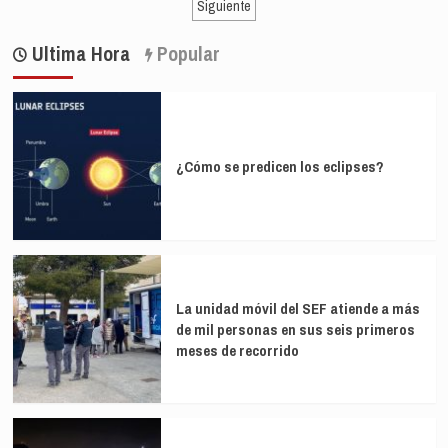
de
Siguiente
a
la
entradas
la
Liga
Ultima Hora
Popular
acción
femenina
con
Endesa
la
2020-
disputa
21
de
sus
¿Cómo se predicen los eclipses?
cuatro
primeros
amistosos
previos
al
reinicio
La unidad móvil del SEF atiende a más
de mil personas en sus seis primeros
meses de recorrido