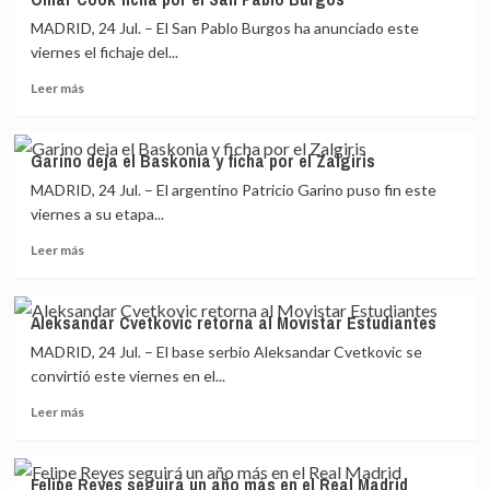
NBA
MADRID, 24 Jul. – El San Pablo Burgos ha anunciado este
introduce
mejoras
viernes el fichaje del...
para
Leer
Leer más
una
más
experiencia
sobre
más
Omar
inmersiva
Garino deja el Baskonia y ficha por el Zalgiris
Cook
en
MADRID, 24 Jul. – El argentino Patricio Garino puso fin este
ficha
el
por
viernes a su etapa...
‘nuevo’
el
baloncesto
Leer
Leer más
San
más
Pablo
sobre
Burgos
Garino
Aleksandar Cvetkovic retorna al Movistar Estudiantes
deja
MADRID, 24 Jul. – El base serbio Aleksandar Cvetkovic se
el
Baskonia
convirtió este viernes en el...
y
Leer
Leer más
ficha
más
por
sobre
el
Aleksandar
Zalgiris
Felipe Reyes seguirá un año más en el Real Madrid