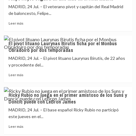
Cvetkovic
MADRID, 24 Jul. – El veterano pívot y capitán del Real Madrid
retorna
al
de baloncesto, Felipe...
Movistar
Leer
Leer más
Estudiantes
más
sobre
Felipe
El pívot lituano Laurynas Birutis ficha por el Monbus
Reyes
Obradoiro por dos temporadas
seguirá
un
MADRID, 24 Jul. – El pívot lituano Laurynas Birutis, de 22 años
año
y procedente del...
más
Leer
en
Leer más
más
el
sobre
Real
El
Madrid
Ricky Rubio no juega en el primer amistoso de los Suns y
pívot
Doncic puede con LeBron James
lituano
Laurynas
MADRID, 24 Jul. – El base español Ricky Rubio no participó
Birutis
este jueves en el...
ficha
Leer
por
Leer más
más
el