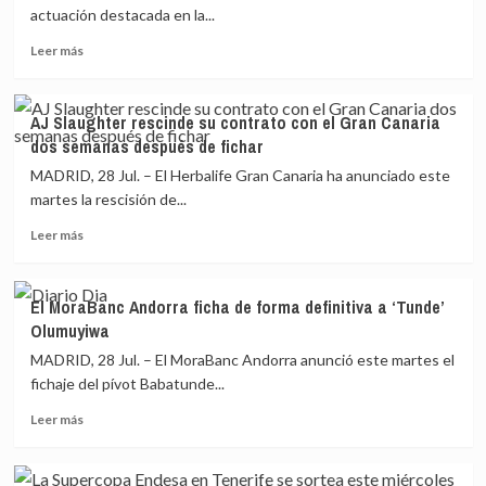
Madrid-
actuación destacada en la...
Iberostar
Leer
Tenerife,
Leer más
más
semifinales
sobre
de
Los
la
AJ Slaughter rescinde su contrato con el Gran Canaria
Suns
Supercopa
dos semanas después de fichar
de
Endesa
un
MADRID, 28 Jul. – El Herbalife Gran Canaria ha anunciado este
gran
martes la rescisión de...
Ricky
Leer
se
Leer más
más
imponen
sobre
a
AJ
los
El MoraBanc Andorra ficha de forma definitiva a ‘Tunde’
Slaughter
Raptors
Olumuyiwa
rescinde
de
su
Gasol
MADRID, 28 Jul. – El MoraBanc Andorra anunció este martes el
contrato
e
fichaje del pívot Babatunde...
con
Ibaka
Leer
el
Leer más
más
Gran
sobre
Canaria
El
dos