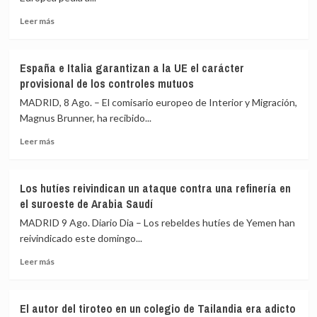
y
Leer
Leer más
Valencia
más
los
sobre
controles
De
a
España e Italia garantizan a la UE el carácter
las
viajeros
provisional de los controles mutuos
concertinas
desde
a
MADRID, 8 Ago. – El comisario europeo de Interior y Migración,
Italia
los
Magnus Brunner, ha recibido...
centros
Leer
de
Leer más
más
retorno:
sobre
Cómo
España
Europa
Los hutíes reivindican un ataque contra una refinería en
e
ha
el suroeste de Arabia Saudí
Italia
endurecido
garantizan
su
MADRID 9 Ago. Diario Dia – Los rebeldes hutíes de Yemen han
a
política
reivindicado este domingo...
la
migratoria
Leer
UE
en
Leer más
más
el
la
sobre
carácter
última
Los
provisional
década
El autor del tiroteo en un colegio de Tailandia era adicto
hutíes
de