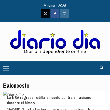
Saltar
9 agosto 2026
al
contenido
Twitter
Facebook
Instagram
Menú
principal
Baloncesto
La NBA regresa rodilla en suelo contra el racismo
durante el himno
MADRID, 31 Jul. – Los jugadores y cuerpo técnico de New