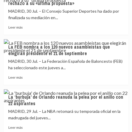
rechazo a su «última propuesta»
«Ojalá
esté
MADRID, 30 Jul. – El Consejo Superior Deportes ha dado por
en
finalizada su mediación en...
Tokio,
Leer
estoy
Leer más
más
disponible
sobre
para
El
la
La FEB nombra a los 120 nuevos asambleístas que
CSD
selección»
elegirán presidente el 21 de septiembre
descarta
un
MADRID, 30 Jul. – La Federación Española de Baloncesto (FEB)
acuerdo
ha seleccionado este jueves a...
entre
Leer
ACB
Leer más
más
y
sobre
FEB
La
tras
La ‘burbuja’ de Orlando reanuda la pelea por el anillo con
FEB
el
22 aspirantes
nombra
rechazo
a
a
MADRID, 29 Jul. – La NBA retomará su temporada oficial en la
los
su
madrugada del jueves...
120
«última
Leer
nuevos
propuesta»
Leer más