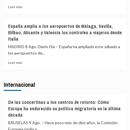
terceros
Leer
Leer más
países
más
en
sobre
el
Sánchez
España amplía a los aeropuertos de Málaga, Sevilla,
primer
agradece
Bilbao, Alicante y Valencia los controles a viajeros desde
día
a
Italia
de
la
restablecimiento
UME
MADRID 8 Ago. Diario Dia – España ha ampliado este sábado a
de
su
los aeropuertos de...
fronteras
labor
con
frente
Leer
Leer más
Italia
a
más
los
sobre
incendios
España
Internacional
de
amplía
Huelva
a
y
los
Castellón
aeropuertos
De las concertinas a los centros de retorno: Cómo
y
de
Europa ha endurecido su política migratoria en la última
pide
Málaga,
década
máxima
Sevilla,
precaución
BRUSELAS 9 Ago. – Hace poco más de diez años, la Comisión
Bilbao,
Alicante
Europea pedía a...