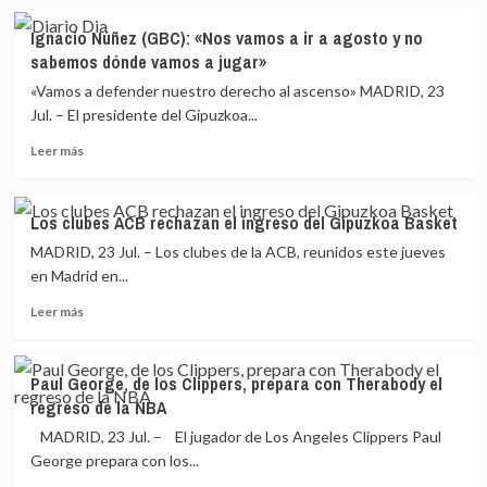
sobre
Monbus
Ricky
Obradoiro
Ignacio Núñez (GBC): «Nos vamos a ir a agosto y no
Rubio
por
sabemos dónde vamos a jugar»
no
dos
juega
temporadas
«Vamos a defender nuestro derecho al ascenso» MADRID, 23
en
Jul. – El presidente del Gipuzkoa...
el
Leer
primer
Leer más
más
amistoso
sobre
de
Ignacio
los
Los clubes ACB rechazan el ingreso del Gipuzkoa Basket
Núñez
Suns
MADRID, 23 Jul. – Los clubes de la ACB, reunidos este jueves
(GBC):
y
«Nos
Doncic
en Madrid en...
vamos
puede
Leer
Leer más
a
con
más
ir
LeBron
sobre
a
James
Los
agosto
Paul George, de los Clippers, prepara con Therabody el
clubes
y
regreso de la NBA
ACB
no
rechazan
MADRID, 23 Jul. – El jugador de Los Angeles Clippers Paul
sabemos
el
dónde
George prepara con los...
ingreso
vamos