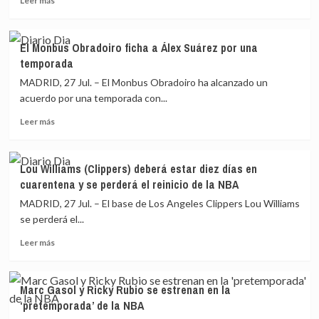
Leer más
más
Nemanja
sobre
Djurisic
El
El Monbus Obradoiro ficha a Álex Suárez por una
Valencia
temporada
Basket
ficha
MADRID, 27 Jul. – El Monbus Obradoiro ha alcanzado un
al
acuerdo por una temporada con...
prometedor
Leer
Jaime
Leer más
más
Pradilla
sobre
hasta
El
2024
Lou Williams (Clippers) deberá estar diez días en
Monbus
cuarentena y se perderá el reinicio de la NBA
Obradoiro
ficha
MADRID, 27 Jul. – El base de Los Angeles Clippers Lou Williams
a
se perderá el...
Álex
Leer
Suárez
Leer más
más
por
sobre
una
Lou
temporada
Marc Gasol y Ricky Rubio se estrenan en la
Williams
‘pretemporada’ de la NBA
(Clippers)