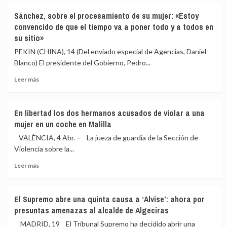
delegado
Admitida
del
Sánchez, sobre el procesamiento de su mujer: «Estoy
la
Gobierno
convencido de que el tiempo va a poner todo y a todos en
querella
por
su sitio»
de
vulneración
una
del
PEKIN (CHINA), 14 (Del enviado especial de Agencias, Daniel
exedil
honor
Blanco) El presidente del Gobierno, Pedro...
del
PP
Leer
Leer más
por
más
presunto
sobre
acoso
Sánchez,
En libertad los dos hermanos acusados de violar a una
contra
sobre
mujer en un coche en Malilla
el
el
alcalde
procesamiento
VALÈNCIA, 4 Abr. – La jueza de guardia de la Sección de
de
de
Violencia sobre la...
Móstoles
su
Leer
mujer:
Leer más
más
«Estoy
sobre
convencido
En
de
El Supremo abre una quinta causa a ‘Alvise’: ahora por
libertad
que
presuntas amenazas al alcalde de Algeciras
los
el
dos
tiempo
MADRID, 19 El Tribunal Supremo ha decidido abrir una