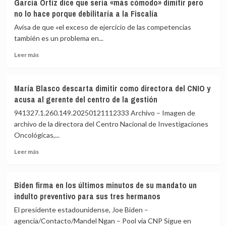
García Ortiz dice que sería «más cómodo» dimitir pero
presunto
policía
no lo hace porque debilitaría a la Fiscalía
acoso
destinada
en
Avisa de que «el exceso de ejercicio de las competencias
la
también es un problema en...
India
Leer
que
Leer más
más
denunció
sobre
a
García
su
María Blasco descarta dimitir como directora del CNIO y
Ortiz
superior
acusa al gerente del centro de la gestión
dice
por
que
acoso
941327.1.260.149.20250121112333 Archivo – Imagen de
sería
pide
archivo de la directora del Centro Nacional de Investigaciones
«más
a
Oncológicas,...
cómodo»
la
dimitir
Audiencia
Leer
Leer más
pero
Nacional
más
no
que
sobre
lo
le
María
Biden firma en los últimos minutos de su mandato un
hace
procese
Blasco
indulto preventivo para sus tres hermanos
porque
descarta
debilitaría
dimitir
El presidente estadounidense, Joe Biden –
a
como
agencia/Contacto/Mandel Ngan – Pool via CNP Sigue en
la