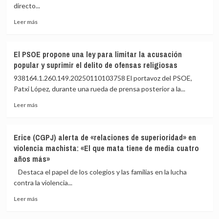
directora
directo...
Fiscalía
del
CNIO
Leer
Leer más
y
más
acusa
sobre
al
Biden
El PSOE propone una ley para limitar la acusación
gerente
firma
popular y suprimir el delito de ofensas religiosas
del
en
centro
los
938164.1.260.149.20250110103758 El portavoz del PSOE,
de
últimos
Patxi López, durante una rueda de prensa posterior a la...
la
minutos
gestión
Leer
de
Leer más
más
su
sobre
mandato
El
un
Erice (CGPJ) alerta de «relaciones de superioridad» en
PSOE
indulto
violencia machista: «El que mata tiene de media cuatro
propone
preventivo
años más»
una
para
ley
sus
Destaca el papel de los colegios y las familias en la lucha
para
tres
contra la violencia...
limitar
hermanos
la
Leer
Leer más
acusación
más
popular
sobre