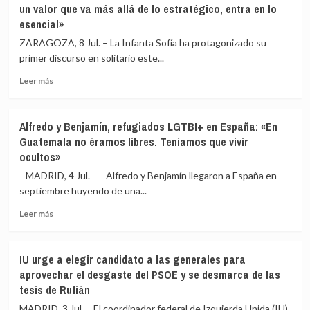
un valor que va más allá de lo estratégico, entra en lo
de
de
esencial»
presunto
Móstoles
acoso
recurre
ZARAGOZA, 8 Jul. – La Infanta Sofía ha protagonizado su
sexual
ante
primer discurso en solitario este...
y
la
laboral
Audiencia
Leer
Leer más
de
más
Madrid
sobre
la
La
Alfredo y Benjamín, refugiados LGTBI+ en España: «En
admisión
Infanta
Guatemala no éramos libres. Teníamos que vivir
de
Sofía
ocultos»
la
reconoce
querella
la
MADRID, 4 Jul. – Alfredo y Benjamín llegaron a España en
por
profesión
septiembre huyendo de una...
presunto
docente:
acoso
«Es
Leer
Leer más
sexual
de
más
un
sobre
valor
Alfredo
IU urge a elegir candidato a las generales para
que
y
aprovechar el desgaste del PSOE y se desmarca de las
va
Benjamín,
tesis de Rufián
más
refugiados
allá
LGTBI+
MADRID, 3 Jul. – El coordinador federal de Izquierda Unida (IU),