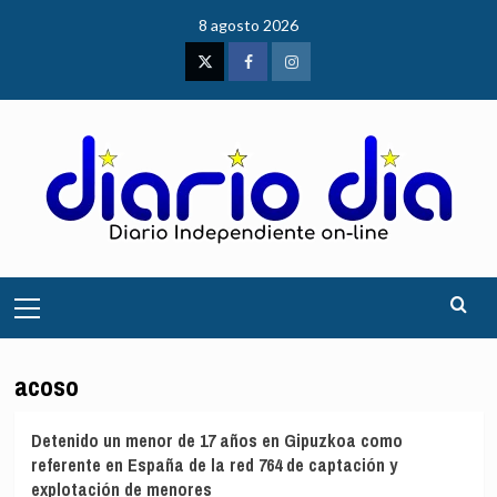
Saltar
8 agosto 2026
al
contenido
Twitter
Facebook
Instagram
Menú
principal
acoso
Detenido un menor de 17 años en Gipuzkoa como
referente en España de la red 764 de captación y
explotación de menores