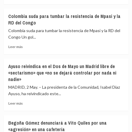
las
Sumar
más
tesis
mientras
sobre
de
desaparecen
Lara
Colombia suda para tumbar la resistencia de Mpasi y la
Rufián
Yolanda
Hernández
RD del Congo
Díaz
abandona
y
Sumar
Colombia suda para tumbar la resistencia de Mpasi y la RD del
varios
tras
Congo Un gol...
diputados
archivarse
de
Leer
la
Leer más
peso
más
denuncia
sobre
por
Colombia
acoso
Ayuso reivindica en el Dos de Mayo un Madrid libre de
suda
laboral
«sectarismo» que «no se dejará controlar por nada ni
para
que
nadie»
tumbar
tacha
la
de
MADRID, 2 May. – La presidenta de la Comunidad, Isabel Díaz
resistencia
«campaña
Ayuso, ha reivindicado este...
de
de
Mpasi
desprestigio»
Leer
Leer más
y
más
la
sobre
RD
Ayuso
Begoña Gómez denunciará a Vito Quiles por una
del
reivindica
«agresión» en una cafetería
Congo
en