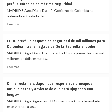
peligro
perfil a cárceles de máxima seguridad
acusado
de
de
enfermar
MADRID 8 Ago. Diario Dia – El Gobierno de Colombia ha
espiar
en
ordenado el traslado de...
para
la
Israel
Leer
Amazonía
Leer más
más
peruana:
sobre
trayectos
De
de
EEUU prevé un paquete de seguridad de mil millones para
la
hasta
Colombia tras la llegada de De la Espriella al poder
Espriella
15
ordena
horas
MADRID 8 Ago. Diario Dia – Estados Unidos prevé destinar mil
el
para
millones de dólares (unos...
traslado
recibir
Leer
de
atención
Leer más
más
117
médica
sobre
presos
EEUU
de
China reclama a Japón que respete sus principios
prevé
alto
antinucleares y advierte de que está «jugando con
un
perfil
fuego»
paquete
a
de
cárceles
MADRID 8 Ago. Agencias – El Gobierno de China ha instado
seguridad
de
este viernes a las...
de
máxima