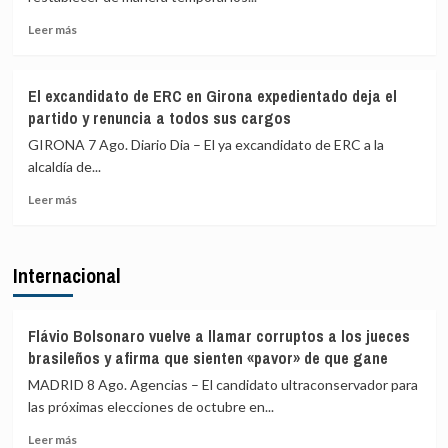
los
Colombia
Leer
controles
Leer más
más
fronterizos
sobre
a
El
los
El excandidato de ERC en Girona expedientado deja el
Gobierno
viajeros
partido y renuncia a todos sus cargos
restablece
procedentes
los
de
GIRONA 7 Ago. Diario Dia – El ya excandidato de ERC a la
controles
Italia
alcaldía de...
fronterizos
Leer
a
Leer más
más
los
sobre
viajeros
El
procedentes
Internacional
excandidato
de
de
Italia
ERC
en
Flávio Bolsonaro vuelve a llamar corruptos a los jueces
Girona
brasileños y afirma que sienten «pavor» de que gane
expedientado
MADRID 8 Ago. Agencias – El candidato ultraconservador para
deja
las próximas elecciones de octubre en...
el
partido
Leer
Leer más
y