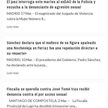
El juez interroga este martes al exDAO de la Policía y
Gobierno
princesa
escucha a la denunciante de agresión sexual
prohibirá
heredera
a
de
MADRID 17 Mar. – El magistrado del Juzgado de Violencia
los
Noruega
sobre la Mujer Número 8...
menores
Leer
trabajar
Leer más
más
donde
sobre
estén
El
expuestos
Sánchez declara que el muñeco de su figura apaleado
juez
a
una Nochevieja en Ferraz fue una «apelación directa» a
interroga
porno
su «muerte»
este
o
martes
violencia
MADRID, 10 Mar. – El presidente del Gobierno, Pedro Sánchez,
al
ha declarado ante la jueza...
exDAO
de
Leer
Leer más
la
más
Policía
sobre
y
Sánchez
Fiscalía se querella contra José Tomé tras recibir
escucha
declara
denuncia contra él por acoso sexual
a
que
la
el
SANTIAGO DE COMPOSTELA, 2 Mar. – La Fiscalía
denunciante
muñeco
Provincial de Lugo ha decidido interponer una...