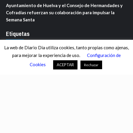
Ayuntamiento de Huelva y el Consejo de Hermandades y
Cofradías refuerzan su colaboración para impulsar la
Semana Santa
Etiquetas
La web de Diario Dia utiliza cookies, tanto propias como ajenas,
ANDALUCÍA
ARAGÓN
ASTURIAS
C. VALENCIANA
para mejorar la experiencia de uso.
Configuración de
CASTILLA-LA MANCHA
CASTILLA Y LEÓN
CATALUNYA
Cookies
ACEPTAR
Rechazar
CHANCE
CIENCIA
CULTURA
DEFENSA
DEPORTES
DESCONECTA
DESTACADOS
ECONOMÍA FINANZAS
EDUCACIÓN
ESPAÑA
ESTADOS UNIDOS
EUROPA
EXTREMADURA
FÚTBOL
GALICIA
GENTE
GOBIERNO
IGUALDAD
INFOSALUS.COM