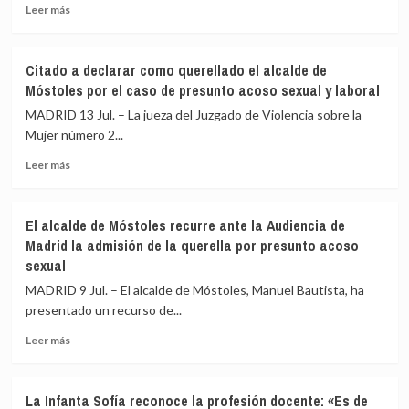
captación
ha
Leer
Leer más
y
sido
más
explotación
notificado
sobre
de
de
López
Citado a declarar como querellado el alcalde de
menores
la
lamenta
Móstoles por el caso de presunto acoso sexual y laboral
citación
el
por
momento
MADRID 13 Jul. – La jueza del Juzgado de Violencia sobre la
acoso
que
Mujer número 2...
sexual
vivió
y
Leer
Marta
Leer más
alega
más
Gómez
«indefensión»
sobre
Montero
Citado
en
El alcalde de Móstoles recurre ante la Audiencia de
a
‘Malas
Madrid la admisión de la querella por presunto acoso
declarar
lenguas’
sexual
como
y
querellado
anuncia
MADRID 9 Jul. – El alcalde de Móstoles, Manuel Bautista, ha
el
su
presentado un recurso de...
alcalde
vuelta
de
«con
Leer
Leer más
Móstoles
toda
más
por
normalidad»
sobre
el
El
La Infanta Sofía reconoce la profesión docente: «Es de
caso
alcalde