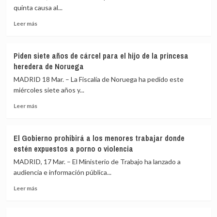
hermanos
va
quinta causa al...
acusados
a
Leer
de
poner
Leer más
más
violar
todo
sobre
a
y
El
una
a
Piden siete años de cárcel para el hijo de la princesa
Supremo
mujer
todos
heredera de Noruega
abre
en
en
una
un
su
MADRID 18 Mar. – La Fiscalía de Noruega ha pedido este
quinta
coche
sitio»
miércoles siete años y...
causa
en
Leer
a
Malilla
Leer más
más
‘Alvise’:
sobre
ahora
Piden
por
El Gobierno prohibirá a los menores trabajar donde
siete
presuntas
estén expuestos a porno o violencia
años
amenazas
de
al
MADRID, 17 Mar. – El Ministerio de Trabajo ha lanzado a
cárcel
alcalde
audiencia e información pública...
para
de
Leer
el
Algeciras
Leer más
más
hijo
sobre
de
El
la