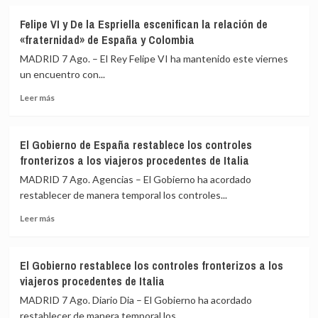
sobre
Consejo
Albares
de
Felipe VI y De la Espriella escenifican la relación de
mantiene
Seguridad
«fraternidad» de España y Colombia
reuniones
ante
bilaterales
los
MADRID 7 Ago. – El Rey Felipe VI ha mantenido este viernes
con
«agujeros
un encuentro con...
homólogos
negros»
Leer
latinoamericanos
de
Leer más
más
para
la
sobre
impulsar
crisis
Felipe
la
de
El Gobierno de España restablece los controles
VI
Cumbre
Ceuta
fronterizos a los viajeros procedentes de Italia
y
de
De
Madrid
MADRID 7 Ago. Agencias – El Gobierno ha acordado
la
restablecer de manera temporal los controles...
Espriella
Leer
escenifican
Leer más
más
la
sobre
relación
El
de
El Gobierno restablece los controles fronterizos a los
Gobierno
«fraternidad»
viajeros procedentes de Italia
de
de
España
España
MADRID 7 Ago. Diario Dia – El Gobierno ha acordado
restablece
y
restablecer de manera temporal los...