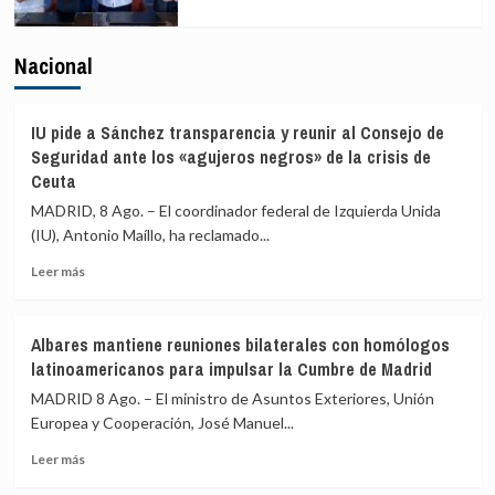
Nacional
IU pide a Sánchez transparencia y reunir al Consejo de
Seguridad ante los «agujeros negros» de la crisis de
Ceuta
MADRID, 8 Ago. – El coordinador federal de Izquierda Unida
(IU), Antonio Maíllo, ha reclamado...
Leer
Leer más
más
sobre
IU
Albares mantiene reuniones bilaterales con homólogos
pide
latinoamericanos para impulsar la Cumbre de Madrid
a
Sánchez
MADRID 8 Ago. – El ministro de Asuntos Exteriores, Unión
transparencia
Europea y Cooperación, José Manuel...
y
Leer
reunir
Leer más
más
al