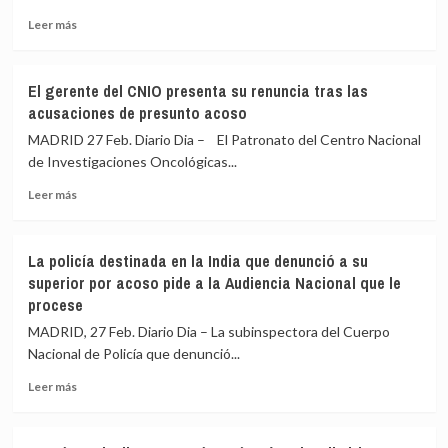
de
de
agresión
Leer
su
Leer más
sexual
más
figura
sobre
apaleado
Fiscalía
una
El gerente del CNIO presenta su renuncia tras las
se
Nochevieja
acusaciones de presunto acoso
querella
en
contra
Ferraz
MADRID 27 Feb. Diario Dia – El Patronato del Centro Nacional
José
fue
de Investigaciones Oncológicas...
Tomé
una
Leer
tras
«apelación
Leer más
más
recibir
directa»
sobre
denuncia
a
El
contra
su
La policía destinada en la India que denunció a su
gerente
él
«muerte»
superior por acoso pide a la Audiencia Nacional que le
del
por
procese
CNIO
acoso
presenta
sexual
MADRID, 27 Feb. Diario Dia – La subinspectora del Cuerpo
su
Nacional de Policía que denunció...
renuncia
tras
Leer
Leer más
las
más
acusaciones
sobre
de
La