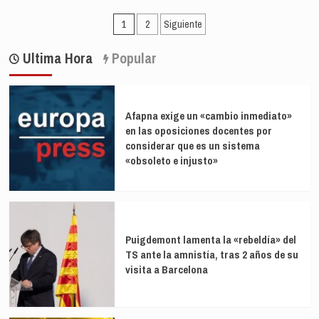
y
Erice
Paginación
suprimir
(CGPJ)
1
2
Siguiente
el
alerta
de
delito
de
Ultima Hora
Popular
de
entradas
«relaciones
ofensas
de
religiosas
superioridad»
en
Afapna exige un «cambio inmediato»
violencia
en las oposiciones docentes por
machista:
considerar que es un sistema
«El
que
«obsoleto e injusto»
mata
tiene
de
media
cuatro
Puigdemont lamenta la «rebeldía» del
años
TS ante la amnistía, tras 2 años de su
más»
visita a Barcelona