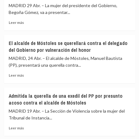
el
MADRID 29 Abr. – La mujer del presidente del Gobierno,
Dos
Begoña Gómez, va a presentar...
de
Leer
Mayo
Leer más
más
un
sobre
Madrid
Begoña
libre
El alcalde de Móstoles se querellará contra el delegado
Gómez
de
del Gobierno por vulneración del honor
denunciará
«sectarismo»
a
que
MADRID, 24 Abr. – El alcalde de Móstoles, Manuel Bautista
Vito
«no
(PP), presentará una querella contra...
Quiles
se
Leer
por
dejará
Leer más
más
una
controlar
sobre
«agresión»
por
El
en
nada
Admitida la querella de una exedil del PP por presunto
alcalde
una
ni
acoso contra el alcalde de Móstoles
de
cafetería
nadie»
Móstoles
MADRID 19 Abr. – La Sección de Violencia sobre la mujer del
se
Tribunal de Instancia...
querellará
Leer
contra
Leer más
más
el
sobre