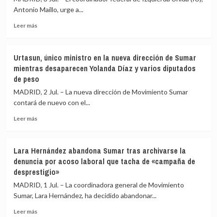
de
en
Antonio Maíllo, urge a...
lo
España:
estratégico,
«En
Leer
Leer más
entra
Guatemala
más
en
no
sobre
lo
éramos
IU
Urtasun, único ministro en la nueva dirección de Sumar
esencial»
libres.
urge
mientras desaparecen Yolanda Díaz y varios diputados
Teníamos
a
de peso
que
elegir
vivir
candidato
MADRID, 2 Jul. – La nueva dirección de Movimiento Sumar
ocultos»
a
contará de nuevo con el...
las
generales
Leer
Leer más
para
más
aprovechar
sobre
el
Urtasun,
Lara Hernández abandona Sumar tras archivarse la
desgaste
único
denuncia por acoso laboral que tacha de «campaña de
del
ministro
desprestigio»
PSOE
en
y
la
MADRID, 1 Jul. – La coordinadora general de Movimiento
se
nueva
Sumar, Lara Hernández, ha decidido abandonar...
desmarca
dirección
de
de
Leer
Leer más