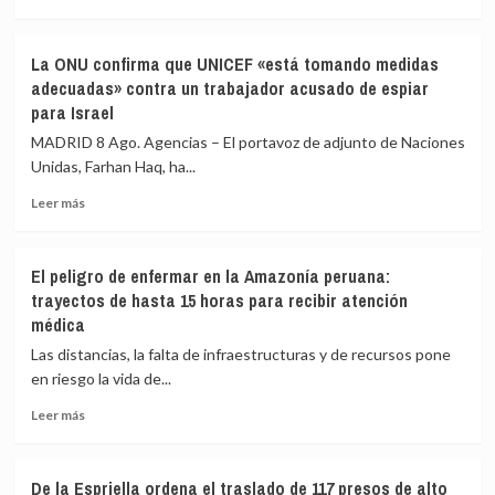
más
renuncia
sobre
a
Flávio
todos
La ONU confirma que UNICEF «está tomando medidas
Bolsonaro
sus
adecuadas» contra un trabajador acusado de espiar
vuelve
cargos
para Israel
a
llamar
MADRID 8 Ago. Agencias – El portavoz de adjunto de Naciones
corruptos
Unidas, Farhan Haq, ha...
a
los
Leer
Leer más
jueces
más
brasileños
sobre
y
La
El peligro de enfermar en la Amazonía peruana:
afirma
ONU
trayectos de hasta 15 horas para recibir atención
que
confirma
médica
sienten
que
«pavor»
UNICEF
Las distancias, la falta de infraestructuras y de recursos pone
de
«está
en riesgo la vida de...
que
tomando
gane
medidas
Leer
Leer más
adecuadas»
más
contra
sobre
un
El
De la Espriella ordena el traslado de 117 presos de alto
trabajador