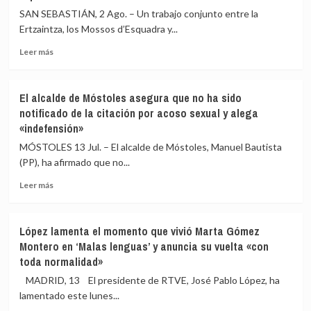
SAN SEBASTIÁN, 2 Ago. – Un trabajo conjunto entre la
Ertzaintza, los Mossos d’Esquadra y...
Leer
Leer más
más
sobre
Detenido
El alcalde de Móstoles asegura que no ha sido
un
notificado de la citación por acoso sexual y alega
menor
«indefensión»
de
17
MÓSTOLES 13 Jul. – El alcalde de Móstoles, Manuel Bautista
años
(PP), ha afirmado que no...
en
Gipuzkoa
Leer
Leer más
como
más
referente
sobre
en
El
López lamenta el momento que vivió Marta Gómez
España
alcalde
Montero en ‘Malas lenguas’ y anuncia su vuelta «con
de
de
toda normalidad»
la
Móstoles
red
asegura
MADRID, 13 El presidente de RTVE, José Pablo López, ha
764
que
lamentado este lunes...
de
no