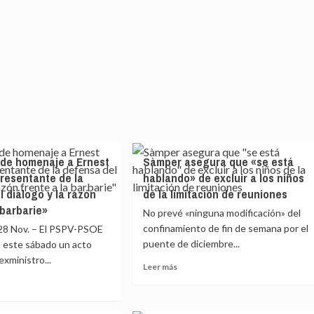
nde homenaje a Ernest
Sàmper asegura que «se está
presentante de la
hablando» de excluir a los niños
l diálogo y la razón
de la limitación de reuniones
 barbarie»
No prevé «ninguna modificación» del
confinamiento de fin de semana por el
8 Nov. – El PSPV-PSOE
puente de diciembre...
o este sábado un acto
exministro...
Leer
Leer más
más
sobre
Sàmper
e