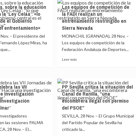
asegura
s, sobre la educación
Los equipos de competición de
que
V
 la ‘Ley Celáa’: «lo
la FADI realizan un
«se
está
de el Gobierno
entrenamiento restringido en
naje
hablando»
 el enfrentamiento»
Sierra Nevada
de
st
ov. – El presidente del
MONACHIL (GRANADA), 28 Nov. –
excluir
,
a
 Fernando López Miras, ha
Los equipos de competición de la
resentante
los
que...
Federación Andaluza de Deportes...
niños
Leer
Leer más
de
nsa
más
la
e
sobre
limitación
go
z
Los
de
,
equipos
reuniones
elebra las VII
PP Sevilla critica la situación del
e
de
n
e Investigación
Canal de Ranilla, “una
competición
e
ación
de
 investigación
escombrera ilegal con permiso
ial
la
linar’
del PSOE”
FADI
rie»
investigadores
SEVILLA, 28 Nov. – El Grupo Municipal
realizan
un
 en las sesiones PALMA
del Partido Popular de Sevilla ha
’:
entrenamiento
 28 Nov. – El...
criticado la...
restringido