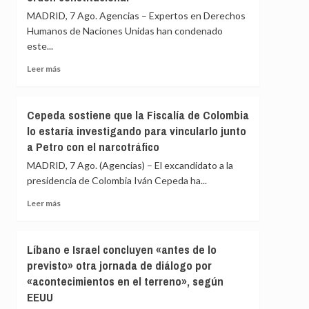
en
Rusia
MADRID, 7 Ago. Agencias – Expertos en Derechos
una
ha
Humanos de Naciones Unidas han condenado
redada
reclutado
israelí
este...
a
«más
Leer
Leer más
de
más
28.000
sobre
extranjeros
Expertos
Cepeda sostiene que la Fiscalía de Colombia
de
de
135
lo estaría investigando para vincularlo junto
la
países»
a Petro con el narcotráfico
ONU
para
ven
MADRID, 7 Ago. (Agencias) – El excandidato a la
combatir
en
en
presidencia de Colombia Iván Cepeda ha...
las
Ucrania
sanciones
Leer
Leer más
de
más
EEUU
sobre
contra
Cepeda
Líbano e Israel concluyen «antes de lo
Cuba
sostiene
previsto» otra jornada de diálogo por
un
que
intento
«acontecimientos en el terreno», según
la
de
Fiscalía
EEUU
«alterar
de