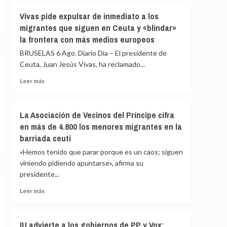
fallecidos
Vivas
Vivas pide expulsar de inmediato a los
en
confía
el
migrantes que siguen en Ceuta y «blindar»
en
mar
la frontera con más medios europeos
que
intentando
las
BRUSELAS 6 Ago. Diario Dia – El presidente de
cruzar
fuerzas
la
Ceuta, Juan Jesús Vivas, ha reclamado...
de
frontera
seguridad
Leer
Leer más
impidan
más
la
sobre
nueva
Vivas
La Asociación de Vecinos del Príncipe cifra
entrada
pide
en más de 4.800 los menores migrantes en la
masiva
expulsar
a
barriada ceutí
de
Ceuta
inmediato
«Hemos tenido que parar porque es un caos; siguen
que
a
viniendo pidiendo apuntarse», afirma su
circula
los
por
presidente...
migrantes
redes
que
Leer
Leer más
sociales
siguen
más
en
sobre
Ceuta
La
IU advierte a los gobiernos de PP y Vox:
y