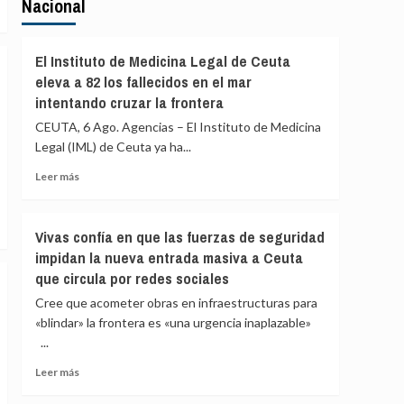
Nacional
El Instituto de Medicina Legal de Ceuta
eleva a 82 los fallecidos en el mar
intentando cruzar la frontera
CEUTA, 6 Ago. Agencias – El Instituto de Medicina
Legal (IML) de Ceuta ya ha...
Leer
Leer más
más
sobre
El
Vivas confía en que las fuerzas de seguridad
Instituto
impidan la nueva entrada masiva a Ceuta
de
que circula por redes sociales
Medicina
Legal
Cree que acometer obras en infraestructuras para
de
«blindar» la frontera es «una urgencia inaplazable»
Ceuta
...
eleva
a
Leer
Leer más
82
más
los
sobre