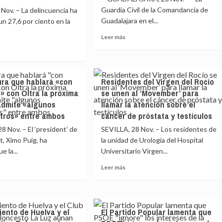
proyectos
la
el
Guardia Civil de la Comandancia de
ov. – La delincuencia ha
culturales
año
Guadalajara en el...
en
n 27,6 por ciento en la
ratorio»
2000
15
Leer
Leer más
municipios
ncia
más
sobre
sidad
Detenido
e
un
ra que hablará «con
Residentes del Virgen del Rocío
vecino
cuencia
o
» con Oltra la próxima
se unen al ‘Movember’ para
de
do
Pioz
admite «algunos
llamar la atención sobre el
por
tros» entre ambos
cáncer de próstata y testículos
ación
12
al
 Nov. – El ‘president’ de
SEVILLA, 28 Nov. – Los residentes de
robos
en
t, Ximo Puig, ha
la unidad de Urología del Hospital
viviendas
e la...
Universitario Virgen...
de
a
Leer
Leer más
la
nal
más
urbanización
e
sobre
en
nal,
Residentes
la
ura
del
que
%
iento de Huelva y el
El Partido Popular lamenta que
Virgen
residía