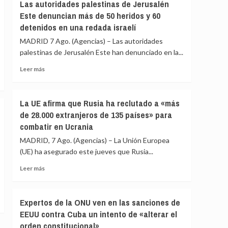
Gobierno
Las autoridades palestinas de Jerusalén
menores
le
Este denuncian más de 50 heridos y 60
migrantes
«consta»
detenidos en una redada israelí
de
el
Ceuta
llamamiento
MADRID 7 Ago. (Agencias) – Las autoridades
por
palestinas de Jerusalén Este han denunciado en la...
redes
Leer
a
Leer más
más
una
sobre
nueva
Las
entrada
La UE afirma que Rusia ha reclutado a «más
autoridades
masiva
de 28.000 extranjeros de 135 países» para
palestinas
el
combatir en Ucrania
de
15
Jerusalén
de
MADRID, 7 Ago. (Agencias) – La Unión Europea
Este
agosto
(UE) ha asegurado este jueves que Rusia...
denuncian
más
Leer
Leer más
de
más
50
sobre
heridos
La
Expertos de la ONU ven en las sanciones de
y
UE
EEUU contra Cuba un intento de «alterar el
60
afirma
detenidos
orden constitucional»
que