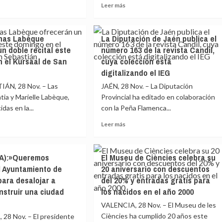
Leer
Leer más
en
más
ende
Sierra
e
sobre
Nevada
PP
erno
nas Labèque
La Diputación de Jaén publica el
a
Sevilla
al
un doble recital este
número 163 de la revista Candil,
ra
critica
 el Kursaal de San
cuya colección está
la
situación
digitalizando el IEG
entamiento»
adas
del
ÁN, 28 Nov. – Las
JAÉN, 28 Nov. – La Diputación
Canal
ia y Marielle Labèque,
Provincial ha editado en colaboración
tigación
de
idas en la...
a
con la Peña Flamenca...
Ranilla,
“una
Leer
Leer más
tigación
escombrera
más
disciplinar’
ilegal
e
sobre
con
La
permiso
HA):»Queremos
El Museu de Ciències celebra su
anas
Diputación
del
l Ayuntamiento de
20 aniversario con descuentos
que
de
PSOE”
ara desalojar a
del 20% y entradas gratis para
cerán
Jaén
publica
nstruir una ciudad
los nacidos en el año 2000
e
el
VALENCIA, 28 Nov. – El Museu de les
l
número
Ciències ha cumplido 20 años este
8 Nov. – El presidente
163