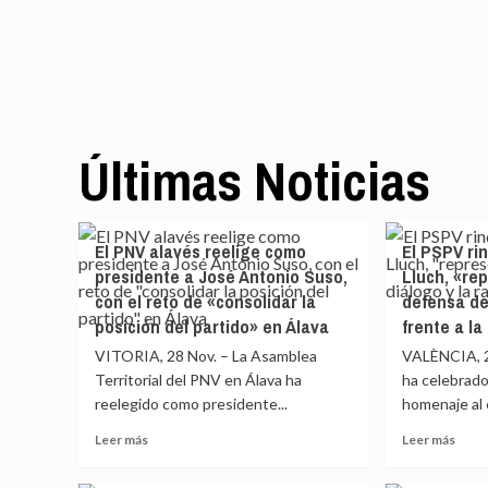
Últimas Noticias
El PNV alavés reelige como
El PSPV ri
presidente a José Antonio Suso,
Lluch, «re
con el reto de «consolidar la
defensa de
posición del partido» en Álava
frente a la
VITORIA, 28 Nov. – La Asamblea
VALÈNCIA, 2
Territorial del PNV en Álava ha
ha celebrad
reelegido como presidente...
homenaje al 
Leer
Leer
Leer más
Leer más
más
más
sobre
sobr