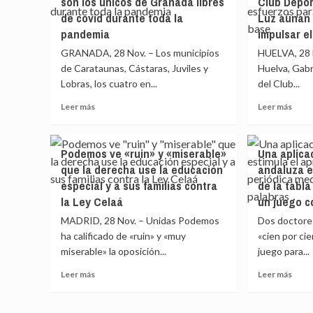
son los únicos de Granada libres
Club Depor
Valladolid
habla
estratégicos
sept
celebra
«con
de covid durante toda la
Luz aúnan 
gallegos
el
norm
pandemia
impulsar e
Día
con
GRANADA, 28 Nov. – Los municipios
HUELVA, 28 N
de
Oltra
la
la
de Carataunas, Cástaras, Juviles y
Huelva, Gabr
Provincia
próx
Lobras, los cuatro en...
del Club...
con
sema
Leer
Leer
Leer más
un
Leer más
y
más
más
vídeo
admi
sobre
sobr
en
«alg
Cuatro
El
el
dese
Podemos ve «ruin» y «miserable»
Una aplica
pueblos
Ayun
que
entr
que la derecha use la educación
andaluza e
de
de
apela
ambo
especial y a sus familias contra
de la tabl
la
Huel
a
Alpujarra
y
la Ley Celaá
un juego c
la
son
el
«unidad»
MADRID, 28 Nov. – Unidas Podemos
Dos doctores
los
Club
ha calificado de «ruin» y «muy
«cien por ci
únicos
Depo
miserable» la oposición...
de
juego para...
Balo
Granada
La
Leer
Leer
Leer más
Leer más
libres
Luz
más
más
de
aúna
sobre
sobr
covid
esfu
Podemos
Una