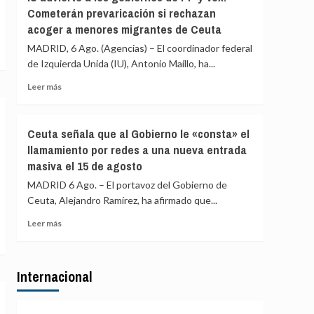
Asociación
«blindar»
Cometerán prevaricación si rechazan
de
la
acoger a menores migrantes de Ceuta
Vecinos
frontera
del
MADRID, 6 Ago. (Agencias) – El coordinador federal
con
Príncipe
más
de Izquierda Unida (IU), Antonio Maíllo, ha...
cifra
medios
en
Leer
Leer más
europeos
más
más
de
sobre
4.800
IU
Ceuta señala que al Gobierno le «consta» el
los
advierte
llamamiento por redes a una nueva entrada
menores
a
migrantes
masiva el 15 de agosto
los
en
gobiernos
MADRID 6 Ago. – El portavoz del Gobierno de
la
de
Ceuta, Alejandro Ramírez, ha afirmado que...
barriada
PP
ceutí
y
Leer
Leer más
Vox:
más
Cometerán
sobre
prevaricación
Ceuta
si
Internacional
señala
rechazan
que
acoger
al
a