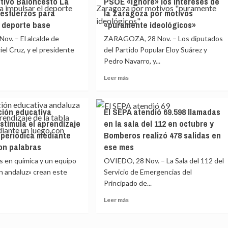
tivo Baloncesto La
PSOE «ignore» los intereses de
rá
del
iembre
Rocío
esfuerzos para
la Zaragoza por motivos
alidad»
se
l deporte base
«puramente ideológicos»
unen
ov. – El alcalde de
ZARAGOZA, 28 Nov. – Los diputados
al
‘Movember’
iel Cruz, y el presidente
del Partido Popular Eloy Suárez y
ima
para
Pedro Navarro, y...
na
llamar
Leer
Leer más
la
más
te
atención
e
sobre
unos
sobre
El
ncuentros»
el
ción educativa
El SEPA atendió 69.598 llamadas
tamiento
Partido
e
cáncer
stimula el aprendizaje
en la sala del 112 en octubre y
Popular
s
de
a periódica mediante
Bomberos realizó 478 salidas en
va
lamenta
próstata
que
on palabras
ese mes
y
PSOE
testículos
 en química y un equipo
OVIEDO, 28 Nov. – La Sala del 112 del
«ignore»
en andaluz» crean este
Servicio de Emergencias del
rtivo
los
ncesto
Principado de...
intereses
de
Leer
Leer más
la
más
n
Zaragoza
e
sobre
erzos
por
El