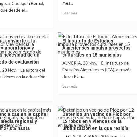
ngo
mes...
de
goza, Chuaquín Bernal,
la
que desde el...
Leer
Leer más
revista
más
al
Candil,
sobre
cuya
El
e
colección
Museu
l
tián
está
a convierte a la
El Instituto de Estudios
de
):»Queremos
digitalizando
 «laboratorio» y
Almerienses impulsa proyectos
Ciències
sar
el
celebra
la necesidad de un
culturales en 15 municipios
IEG
su
tamiento
odo de evaluación
ALMERÍA, 28 Nov. – El Instituto de
20
Estudios Almerienses (IEA), a través
8 Nov. – La autora del
aniversario
goza
de su Plan...
con
s líderes en la educación
descuentos
ojar
Leer
Leer más
del
más
20%
n
sobre
y
El
e
entradas
ruir
Instituto
gratis
ncia cae en la capital
Detenido un vecino de Pioz por
de
emia
para
d
 media regional y
12 robos en viviendas de la
Estudios
erte
los
nta»
Almerienses
un 27,6% hasta
urbanización en la que residía
nacidos
impulsa
e
en
GUADALAJARA, 28 Nov. – La