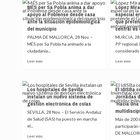
El
El
MÉS per Sa Pobla anima a dar
López Mira
PNV
PSP
apoyo al Poblense desde casa
especial en
alavés
rinde
ante la situación epidemiológica
que preten
reelige
home
como
a
del municipio
central es
presidente
Erne
PALMA DE MALLORCA, 28 Nov. –
MURCIA, 28 N
a
Lluch
MÉS per Sa Pobla ha animado a la
PP regional,
José
«rep
ciudadanía...
Antonio
considerado 
de
Suso,
la
Leer
Leer
Leer más
Leer más
con
defe
más
más
el
del
sobre
sobr
reto
diálo
MÉS
Lópe
de
y
per
Miras
«consolidar
la
Los hospitales de Sevilla
El IdISBa c
Sa
sobr
la
razó
instalan un nuevo sistema de
Jornadas d
Pobla
la
posición
frent
anima
educ
gestión electrónica de colas
‘Hacia una
del
a
a
espec
multidiscip
partido»
la
SEVILLA, 28 Nov. – El Servicio Andaluz
dar
en
en
barba
de Salud (SAS) ha puesto en marcha
Más de 200 
apoyo
la
Álava
el...
al
‘Ley
participarán
Poblense
Celáa
DE MALLORCA,
Leer
Leer más
desde
«lo