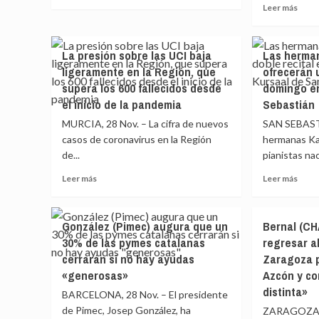
más
Leer
casa
Leer más
que
sobre
más
ante
pret
Los
sobr
la
el
hospitales
El
situación
Gobi
La presión sobre las UCI baja
Las herma
de
IdISB
epidemiológica
centr
ligeramente en la Región, que
ofrecerán 
Sevilla
celeb
del
es
instalan
supera los 600 fallecidos desde
domingo en
las
municipio
el
un
VII
el inicio de la pandemia
Sebastián
enfr
nuevo
Jorn
MURCIA, 28 Nov. – La cifra de nuevos
SAN SEBASTI
sistema
de
de
casos de coronavirus en la Región
hermanas Kat
Inves
gestión
de...
pianistas nac
‘Haci
electrónica
una
Leer
Leer
Leer más
de
Leer más
inves
más
más
colas
multi
sobre
sobr
La
Las
González (Pimec) augura que un
Bernal (C
presión
herm
30% de las pymes catalanas
regresar a
sobre
Labè
cerrarán si no hay ayudas
Zaragoza p
las
ofre
UCI
un
«generosas»
Azcón y co
baja
dobl
distinta»
BARCELONA, 28 Nov. – El presidente
ligeramente
recita
de Pimec, Josep González, ha
ZARAGOZA, 2
en
este