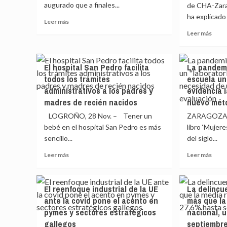
augurado que a finales...
la
domi
de CHA-Zara
Región,
en
ha explicado 
Leer
Leer más
que
el
más
Leer
supera
Leer más
Kursa
sobre
más
los
de
González
sobr
600
San
(Pimec)
Berna
fallecidos
Sebas
El hospital San Pedro facilita
La pandemi
augura
(CHA
desde
todos los trámites
escuela un
que
regre
el
un
administrativos a los padres y
evidencia 
al
inicio
30%
Ayun
madres de recién nacidos
nuevo mét
de
de
de
la
LOGROÑO, 28 Nov. – Tener un
ZARAGOZA, 2
las
Zara
pandemia
pymes
bebé en el hospital San Pedro es más
libro ‘Mujere
para
catalanas
sencillo...
del siglo...
desal
cerrarán
a
Leer
Leer
Leer más
si
Leer más
Azcó
más
más
no
y
sobre
sobr
hay
const
El
La
ayudas
una
El reenfoque industrial de la UE
La delincue
hospital
pand
«generosas»
ciuda
ante la covid pone el acento en
más que la
San
convi
disti
pymes y sectores estratégicos
nacional, 
Pedro
a
facilita
la
gallegos
septiembr