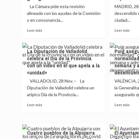
todos
escue
La Cámara pide esta revisión
MADRID, 28 N
los
un
alineada con las ayudas de la Comisión
descendido u
trámites
«labo
y en consonancia...
administrativos
ciudad...
y
a
evide
Leer
Leer
Leer más
Leer más
los
la
más
más
padres
nece
sobre
sobr
y
de
El
La
madres
un
La Diputación de Valladolid
Puig asegu
reenfoque
delin
de
nuev
celebra el Día de la Provincia
normalidad
industrial
cae
recién
méto
con un vídeo en el que apela a la
semana y 
de
en
nacidos
de
la
la
«unidad»
desencuen
evalu
UE
capit
VALLADOLID, 28 Nov. – La
VALÈNCIA, 28
ante
más
Diputación de Valladolid celebra un
la Generalita
la
que
atípico Día de la Provincia...
covid
asegurado qu
la
pone
medi
Leer
Leer
Leer más
Leer más
el
regio
más
más
acento
y
sobre
sobr
en
nacio
La
Puig
pymes
un
Diputación
aseg
y
27,6
Cuatro pueblos de la Alpujarra
El Ayuntam
de
que
sectores
hasta