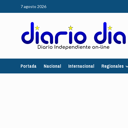
Saltar
7 agosto 2026
al
contenido
Portada
Nacional
Internacional
Regionales