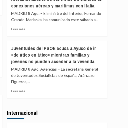
controles
conexiones aéreas y marítimas con Italia
los
a
controles
MADRID 8 Ago. – El ministro del Interior, Fernando
viajeros
aéreos
Grande-Marlaska, ha comunicado este sábado a...
desde
a
Italia
viajeros
Leer
Leer más
desde
más
Italia
sobre
se
Marlaska
Juventudes del PSOE acusa a Ayuso de ir
realizan
comunica
«de ático en ático» mientras familias y
«a
a
puerta
jóvenes no pueden acceder a la vivienda
la
de
UE
MADRID 8 Ago. Agencias – La secretaria general
avión»
el
de Juventudes Socialistas de España, Aránzazu
restablecimiento
Figueroa,...
de
controles
Leer
Leer más
fronterizos
más
en
sobre
conexiones
Juventudes
aéreas
Internacional
del
y
PSOE
marítimas
acusa
con