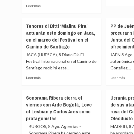
auto
la
más
Leer
Leer más
llegada
sobr
más
de
Cinc
sobre
50.000
herid
Pravia
romeros
Tenores di Bitti ‘Mialinu Pira’
PP de Jaé
dos
celebra
al
actuarán este domingo en Jaca,
procurar s
de
el
Xiringüelu
ellos
en el marco del Festival en el
Junta del 
día
de
de
grande
Camino de Santiago
ofrecimien
Pravia
grave
del
JACA (HUESCA), 8 Diario Dia El
JAÉN 8 Ago. 
en
Xiringüelu:
un
Festival Internacional en el Camino de
autonómica d
horarios,
choq
Santiago recibirá este...
trenes
González,...
front
especiales,
Leer
Leer
Leer más
Leer más
entr
aparcamiento
más
más
dos
y
sobre
sobr
vehíc
seguridad
Tenores
PP
en
Sonorama Ribera cierra el
Ucrania pr
di
de
Meno
viernes con Arde Bogotá, Love
de sus ata
Bitti
Jaén
of Lesbian y Carlos Ares como
rusa del C
‘Mialinu
acus
Pira’
a
protagonistas
Oleoducto 
actuarán
PSO
BURGOS, 8 Ago. Agencias –
MADRID, 8 A
este
de
Sonorama Ribera ha cerrado este
ha acordado
domingo
proc