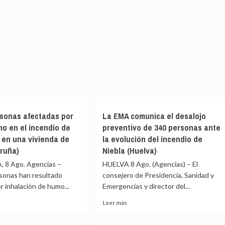
sonas afectadas por
La EMA comunica el desalojo
mo en el incendio de
preventivo de 340 personas ante
 en una vivienda de
la evolución del incendio de
ruña)
Niebla (Huelva)
8 Ago. Agencias –
HUELVA 8 Ago. (Agencias) – El
onas han resultado
consejero de Presidencia, Sanidad y
r inhalación de humo...
Emergencias y director del...
Leer
Leer más
más
e
sobre