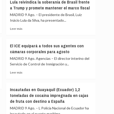
a
Lula reivindica la soberanía de Brasil frente
Italia
Ayuso
a Trump y promete mantener el marco fiscal
de
MADRID 9 Ago. – El presidente de Brasil, Luiz
ir
«de
Inácio Lula da Silva, ha presentado...
ático
Leer
Leer más
en
más
ático»
sobre
mientras
Lula
familias
El ICE equipará a todos sus agentes con
reivindica
y
cámaras corporales para agosto
la
jóvenes
soberanía
MADRID 9 Ago. Agencias – El director interino del
no
de
pueden
Servicio de Control de Inmigración y...
Brasil
acceder
frente
Leer
Leer más
a
a
más
la
Trump
sobre
vivienda
y
El
Incautadas en Guayaquil (Ecuador) 1,2
promete
ICE
toneladas de cocaína impregnada en cajas
mantener
equipará
de fruta con destino a España
el
a
marco
todos
MADRID 9 Ago. – L Policía Nacional de Ecuador ha
fiscal
sus
incautado en el puerto marítimo...