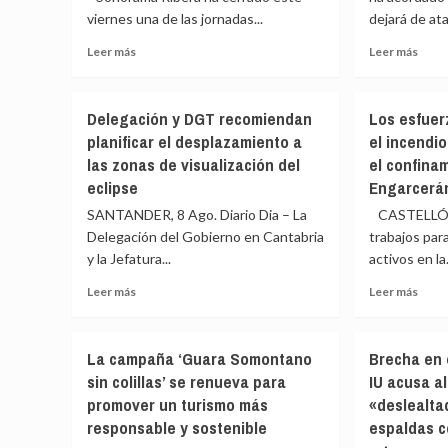
viernes una de las jornadas...
en
dejará de ata
siem
Jaca,
dejar
Leer
Leer
Leer más
Leer más
en
fuera
más
más
el
a
sobre
sobr
marco
la
Sonorama
Ucran
del
Junta
Delegación y DGT recomiendan
Los esfuer
Ribera
prom
Festival
del
planificar el desplazamiento a
el incendio
cierra
a
en
CET
las zonas de visualización del
el confina
el
EEU
el
pese
viernes
el
eclipse
Engarcerá
Camino
a
con
cese
de
sus
SANTANDER, 8 Ago. Diario Dia – La
CASTELLÓ, 8
Arde
de
Santiago
ofre
Delegación del Gobierno en Cantabria
trabajos par
Bogotá,
sus
de
y la Jefatura...
Love
activos en la.
ataq
cola
of
a
Leer
Leer
Leer más
Leer más
Lesbian
la
más
más
y
termi
sobre
sobr
Carlos
rusa
Delegación
Los
Ares
del
La campaña ‘Guara Somontano
Brecha en 
y
esfu
como
Cons
sin colillas’ se renueva para
IU acusa a
DGT
se
protagonistas
del
promover un turismo más
«deslealta
recomiendan
conc
Oleo
planificar
en
responsable y sostenible
espaldas c
del
el
el
Casp