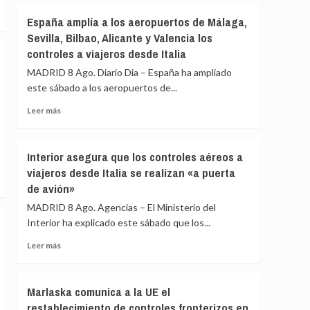
primer
Sánchez
España amplía a los aeropuertos de Málaga,
día
agradece
de
Sevilla, Bilbao, Alicante y Valencia los
a
restablecimiento
controles a viajeros desde Italia
la
de
UME
MADRID 8 Ago. Diario Dia – España ha ampliado
fronteras
su
con
este sábado a los aeropuertos de...
labor
Italia
frente
Leer
Leer más
a
más
los
sobre
incendios
España
Interior asegura que los controles aéreos a
de
amplía
viajeros desde Italia se realizan «a puerta
Huelva
a
y
de avión»
los
Castellón
aeropuertos
MADRID 8 Ago. Agencias – El Ministerio del
y
de
Interior ha explicado este sábado que los...
pide
Málaga,
máxima
Sevilla,
Leer
Leer más
precaución
Bilbao,
más
Alicante
sobre
y
Interior
Marlaska comunica a la UE el
Valencia
asegura
restablecimiento de controles fronterizos en
los
que