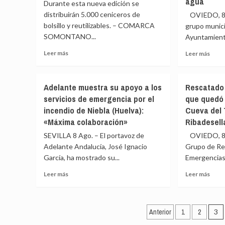
agua
Durante esta nueva edición se
desplazamiento
incen
distribuirán 5.000 ceniceros de
OVIEDO, 8 
a
de
bolsillo y reutilizables. – COMARCA
las
Tírig
grupo munici
zonas
y
SOMONTANO...
Ayuntamiento
de
se
Leer
Leer
Leer más
visualización
Leer más
levan
más
más
del
el
sobre
sobr
eclipse
conf
La
Brec
en
Adelante muestra su apoyo a los
Rescatado 
campaña
en
Sierr
servicios de emergencia por el
que quedó 
‘Guara
el
Enga
incendio de Niebla (Huelva):
Cueva del 
Somontano
Gobi
sin
de
«Máxima colaboración»
Ribadesell
colillas’
Avilés
SEVILLA 8 Ago. – El portavoz de
OVIEDO, 8 A
se
IU
Adelante Andalucía, José Ignacio
Grupo de Res
renueva
acus
para
García, ha mostrado su...
Emergencias 
al
promover
PSO
Leer
Leer
Leer más
Leer más
un
de
más
más
turismo
«desl
sobre
sobr
más
por
Adelante
Resc
responsable
nego
Paginación
muestra
ileso
Anterior
1
2
3
y
a
su
un
sostenible
sus