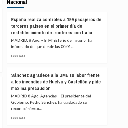
Nacional
España realiza controles a 199 pasajeros de
terceros países en el primer día de
restablecimiento de fronteras con Italia
MADRID, 8 Ago. – El Ministerio del Interior ha
informado de que desde las 00.01...
Leer
Leer más
más
sobre
España
Sánchez agradece a la UME su labor frente
realiza
a los incendios de Huelva y Castellón y pide
controles
máxima precaución
a
199
MADRID 8 Ago. Agencias – El presidente del
pasajeros
Gobierno, Pedro Sánchez, ha trasladado su
de
reconocimiento...
terceros
países
Leer
Leer más
en
más
el
sobre