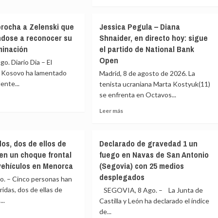
más
eraturas
Niebla
sobre
(Huelva):
nia
Bermillo
«La
rocha a Zelenski que
Jessica Pegula – Diana
de
ngo
seguridad
dose a reconocer su
Shnaider, en directo hoy: sigue
e
Sayago
es
minación
el partido de National Bank
(Zamora)
lo
acogerá
Open
ón
primero»
. Diario Dia – El
la
 Kosovo ha lamentado
Madrid, 8 de agosto de 2026. La
o
I
ente...
tenista ucraniana Marta Kostyuk(11)
Quedada
eras
se enfrenta en Octavos...
de
Vehículos
Leer
Leer más
Clásicos
e
más
na
Sayago
vo
sobre
el
ocha
Jessica
próximo
dos, dos de ellos de
Declarado de gravedad 1 un
Pegula
16
en un choque frontal
fuego en Navas de San Antonio
ski
–
re
de
vehículos en Menorca
(Segovia) con 25 medios
Diana
agosto
Shnaider,
desplegados
. – Cinco personas han
ndose
en
ridas, dos de ellas de
SEGOVIA, 8 Ago. – La Junta de
directo
..
nocer
Castilla y León ha declarado el índice
hoy:
de...
sigue