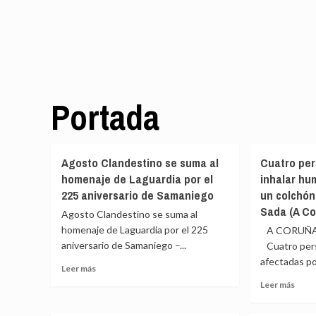
Portada
Agosto Clandestino se suma al
Cuatro per
homenaje de Laguardia por el
inhalar hu
225 aniversario de Samaniego
un colchón
Sada (A Co
Agosto Clandestino se suma al
homenaje de Laguardia por el 225
A CORUÑA, 
aniversario de Samaniego –...
Cuatro pers
afectadas po
Leer
Leer más
más
Leer
Leer más
sobre
más
Agosto
sobr