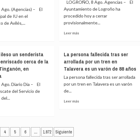
en
LOGROÑO, 8 Ago. Agencias – El
dio
Sansol
Ayuntamiento de Logroño ha
Ago. (Agencias) – El
procedido hoy a cerrar
pal de IU en el
provisionalmente...
 de Avilés,...
Leer
Leer más
ta
más
sobre
e
inamiento
El
ha
ileso un senderista
La persona fallecida tras ser
Cubo
a
enriscado cerca de la
arrollada por un tren en
del
rcerán
Tinganón, en
Talavera es un varón de 88 años
Revellín
erno
cerrado
a
La persona fallecida tras ser arrollada
al
:
por un tren en Talavera es un varón
go. Diario Dia – El
público,
de...
cate del Servicio de
de
a
forma
del...
Leer
Leer más
provisional,
E
más
por
sobre
una
ealtad»
La
e
fuga
persona
atado
de
ciar
fallecida
4
5
6
…
1.872
Siguiente
agua
tras
de