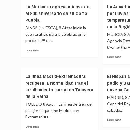
Clandestino
Cuat
La Morisma regresa a Aínsa en
La Aemet a
se
pers
el 900 aniversario de su Carta
por lluvias
suma
afect
al
Puebla
temperatu
por
homenaje
inhal
en la Regi
AÍNSA (HUESCA), 8 Aínsa inicia la
de
hum
cuenta atrás para la celebración el
MURCIA 8 Ag
Laguardia
en
próximo 29 de...
por
Agencia Est
el
el
(Aemet) ha vu
incen
Leer
Leer más
225
de
más
Leer
aniversario
Leer más
un
sobre
más
de
colc
La
sobr
Samaniego
en
Morisma
La
una
La línea Madrid-Extremadura
El Hispania
regresa
Aeme
vivie
recupera la normalidad tras el
podio y Ba
a
actua
de
Aínsa
arrollamiento mortal en Talavera
novena Co
los
Sada
en
aviso
de la Reina
(A
MADRID, 8 A
el
por
Coru
Copa del Re
TOLEDO 8 Ago. – La línea de tren de
900
lluvia
aniversario
sábado...
pasajeros que une Madrid con
y
de
Extremadura...
torm
Leer
Leer más
su
y
más
Leer
Leer más
Carta
altas
sobr