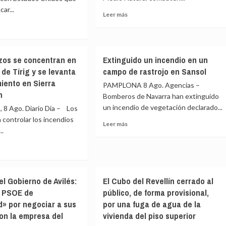
car...
pre
CCAA
Leer
Leer más
sus
más
«responsabilidades»
sobre
en
Declarado
e
la
un
ia
gestión
zos se concentran en
Extinguido un incendio en un
incendio
ete
de
 de Tírig y se levanta
campo de rastrojo en Sansol
forestal
EDEX
la
en
miento en Sierra
U
PAMPLONA 8 Ago. Agencias –
crisis
el
n
de
Bomberos de Navarra han extinguido
Puig
Ceuta
un incendio de vegetación declarado...
 Ago. Diario Dia – Los
de
cimientos
Son
a controlar los incendios
Leer
Leer más
Muntaner,
..
ues
más
boación
cerca
sobre
de
Extinguido
Palma
nal
un
e
incendio
el Gobierno de Avilés:
El Cubo del Revellín cerrado al
en
erzos
orcio
un
l PSOE de
público, de forma provisional,
campo
d» por negociar a sus
por una fuga de agua de la
entran
ducto
de
on la empresa del
vivienda del piso superior
rastrojo
io