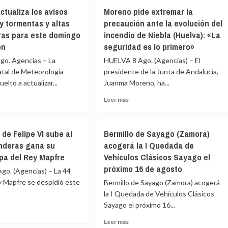
ro
La
ctualiza los avisos
Moreno pide extremar la
onas
EMA
 y tormentas y altas
precaución ante la evolución del
adas
comunica
ras para este domingo
incendio de Niebla (Huelva): «La
el
ar
desalojo
ón
seguridad es lo primero»
o
preventivo
o. Agencias – La
HUELVA 8 Ago. (Agencias) – El
de
atal de Meteorología
presidente de la Junta de Andalucía,
340
elto a actualizar...
dio
Juanma Moreno, ha...
personas
ante
Leer
Leer más
la
más
hón
evolución
e
sobre
del
Moreno
incendio
 de Felipe VI sube al
Bermillo de Sayago (Zamora)
t
pide
nda
de
nderas gana su
acogerá la I Quedada de
liza
extremar
Niebla
pa del Rey Mapfre
Vehículos Clásicos Sayago el
la
(Huelva)
s
precaución
próximo 16 de agosto
go. (Agencias) – La 44
ante
ña)
y Mapfre se despidió este
Bermillo de Sayago (Zamora) acogerá
s
la
la I Quedada de Vehículos Clásicos
evolución
entas
Sayago el próximo 16...
del
incendio
Leer
Leer más
de
e