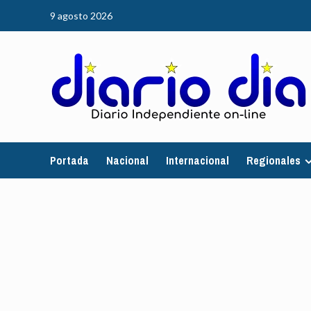
Saltar
9 agosto 2026
al
contenido
Portada
Nacional
Internacional
Regionales