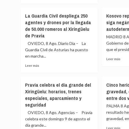
más
Puebla
temp
El
sobre
para
Hispa
La
este
La Guardia Civil despliega 250
Kosovo rep
de
línea
domi
agentes y drones por la llegada
siga negán
Felip
Madrid-
en
VI
de 50.000 romeros al Xiringüelu
autodeter
Extremadura
la
sube
recupera
de Pravia
Regi
MADRID 8 Ago
al
la
Gobierno de
OVIEDO, 8 Ago. Diario Dia – La
podi
normalidad
que el presid
y
Guardia Civil de Asturias ha puesto
tras
Band
en marcha...
el
Leer
Leer más
gana
arrollamiento
más
Leer
Leer más
su
mortal
sobr
más
nove
en
Koso
sobre
Copa
Talavera
repr
La
del
de
Pravia celebra el día grande del
Cinco heri
a
Guardia
Rey
la
Xiringüelu: horarios, trenes
gravedad, 
Zelen
Civil
Mapf
Reina
que
especiales, aparcamiento y
entre dos 
despliega
siga
250
seguridad
PALMA 8 Ago
negá
agentes
resultado he
OVIEDO, 8 Ago. Agencias – Pravia
a
y
gravedad, en.
reco
celebra este domingo 9 de agosto el
drones
su
día grande...
por
Leer
Leer más