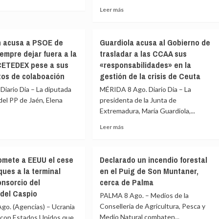
determinación
el
Leer
Leer más
partido
e
más
de
o
sobre
National
os,
Declarado
Bank
n acusa a PSOE de
Guardiola acusa al Gobierno de
de
Open
iempre dejar fuera a la
trasladar a las CCAA sus
gravedad
CETEDEX pese a sus
«responsabilidades» en la
1
un
tos de colaboación
gestión de la crisis de Ceuta
dad,
fuego
Diario Dia – La diputada
MÉRIDA 8 Ago. Diario Dia – La
en
el PP de Jaén, Elena
presidenta de la Junta de
Navas
ue
Extremadura, María Guardiola,...
de
al
San
Leer
e
Leer más
Antonio
más
(Segovia)
e
sobre
ulos
con
Guardiola
25
omete a EEUU el cese
Declarado un incendio forestal
acusa
rca
medios
ques a la terminal
en el Puig de Son Muntaner,
al
desplegados
onsorcio del
cerca de Palma
a
Gobierno
de
del Caspio
PALMA 8 Ago. – Medios de la
E
trasladar
Conselleria de Agricultura, Pesca y
go. (Agencias) – Ucrania
a
Medio Natural combaten...
 con Estados Unidos que
urar
las