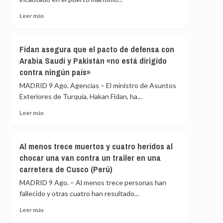
agentes
con
Leer
Leer más
cámaras
más
corporales
sobre
para
Incautadas
Fidan asegura que el pacto de defensa con
agosto
en
Arabia Saudí y Pakistán «no está dirigido
Guayaquil
contra ningún país»
(Ecuador)
1,2
MADRID 9 Ago. Agencias – El ministro de Asuntos
toneladas
Exteriores de Turquía, Hakan Fidan, ha...
de
cocaína
Leer
Leer más
impregnada
más
en
sobre
cajas
Fidan
Al menos trece muertos y cuatro heridos al
de
asegura
chocar una van contra un trailer en una
fruta
que
con
carretera de Cusco (Perú)
el
destino
pacto
MADRID 9 Ago. – Al menos trece personas han
a
de
fallecido y otras cuatro han resultado...
España
defensa
con
Leer
Leer más
Arabia
más