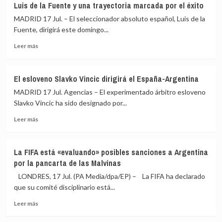
Luis de la Fuente y una trayectoria marcada por el éxito
–
MADRID 17 Jul. – El seleccionador absoluto español, Luis de la
Argentina:
a
Fuente, dirigirá este domingo...
qué
Leer
Leer más
hora
más
es
sobre
la
Luis
final
El esloveno Slavko Vincic dirigirá el España-Argentina
de
del
MADRID 17 Jul. Agencias – El experimentado árbitro esloveno
la
Mundial
Fuente
Slavko Vincic ha sido designado por...
2026,
y
dónde
Leer
Leer más
una
ver
más
trayectoria
y
sobre
marcada
posibles
El
por
alineaciones
La FIFA está «evaluando» posibles sanciones a Argentina
esloveno
el
por la pancarta de las Malvinas
Slavko
éxito
Vincic
LONDRES, 17 Jul. (PA Media/dpa/EP) – La FIFA ha declarado
dirigirá
que su comité disciplinario está...
el
Leer
España-
Leer más
más
Argentina
sobre