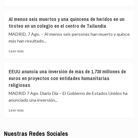
más
ha
sur
sobre
liberado
del
Los
a
país
Al menos seis muertos y una quincena de heridos en un
refugiados
15
tiroteo en un colegio en el centro de Tailandia
rohinyás
milicianos
en
del
MADRID, 7 Ago. – Al menos seis personas han muerto y quince
Bangladés
M23
más han resultado...
se
Leer
ven
Leer más
más
afectados
sobre
por
Al
nuevas
EEUU anuncia una inversión de más de 1.730 millones de
menos
catástrofes
euros en proyectos con entidades humanitarias
seis
religiosas
muertos
y
MADRID 7 Ago. Diario Dia – El Gobierno de Estados Unidos ha
una
anunciado una inversión...
quincena
de
Leer
Leer más
heridos
más
en
sobre
un
EEUU
Nuestras Redes Sociales
tiroteo
anuncia
en