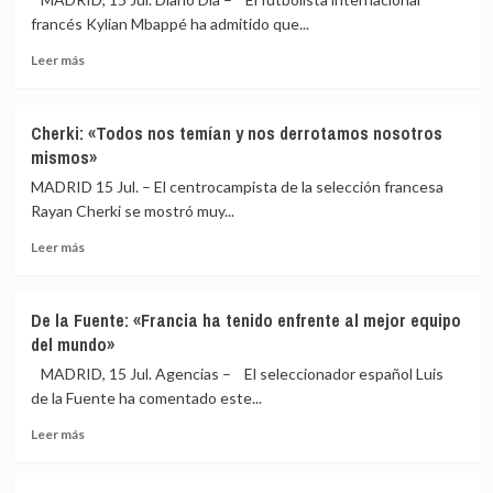
por
francés Kylian Mbappé ha admitido que...
la
Leer
final
Leer más
más
su
sobre
rivalidad
Mbappé:
histórica
Cherki: «Todos nos temían y nos derrotamos nosotros
«Hemos
mismos»
estado
por
MADRID 15 Jul. – El centrocampista de la selección francesa
debajo
Rayan Cherki se mostró muy...
de
Leer
España
Leer más
más
a
sobre
nivel
Cherki:
técnico»
De la Fuente: «Francia ha tenido enfrente al mejor equipo
«Todos
del mundo»
nos
temían
MADRID, 15 Jul. Agencias – El seleccionador español Luis
y
de la Fuente ha comentado este...
nos
Leer
derrotamos
Leer más
más
nosotros
sobre
mismos»