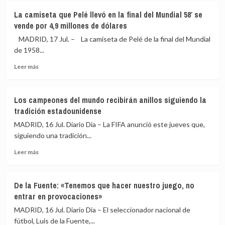
La
La camiseta que Pelé llevó en la final del Mundial 58′ se
FIFA
vende por 4,9 millones de dólares
está
«evaluando»
MADRID, 17 Jul. – La camiseta de Pelé de la final del Mundial
posibles
de 1958...
sanciones
Leer
a
Leer más
más
Argentina
sobre
por
La
la
Los campeones del mundo recibirán anillos siguiendo la
camiseta
pancarta
tradición estadounidense
que
de
Pelé
las
MADRID, 16 Jul. Diario Dia – La FIFA anunció este jueves que,
llevó
Malvinas
siguiendo una tradición...
en
Leer
la
Leer más
más
final
sobre
del
Los
Mundial
De la Fuente: «Tenemos que hacer nuestro juego, no
campeones
58′
entrar en provocaciones»
del
se
mundo
vende
MADRID, 16 Jul. Diario Dia – El seleccionador nacional de
recibirán
por
fútbol, Luis de la Fuente,...