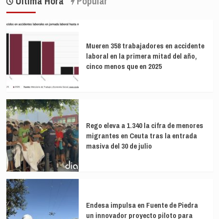
Ultima Hora
Popular
entradas
por
su
séptimo
gran
trofeo
Mueren 358 trabajadores en accidente
laboral en la primera mitad del año,
cinco menos que en 2025
Rego eleva a 1.340 la cifra de menores
migrantes en Ceuta tras la entrada
masiva del 30 de julio
Endesa impulsa en Fuente de Piedra
un innovador proyecto piloto para