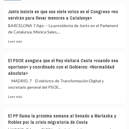
Junts insiste en que sus siete votos en el Congreso «no
servirán para llevar menores a Catalunya»
BARCELONA 7 Ago. – La presidenta de Junts en el Parlament
de Catalunya, Mònica Sales,...
Leer
Leer más
más
sobre
Junts
El PSOE asegura que el Rey visitará Ceuta «cuando sea
insiste
oportuno» y coordinado con el Gobierno: «Normalidad
en
absoluta»
que
sus
MADRID, 7 El ministro de Transformación Digital y
siete
secretario general del PSOE...
votos
en
Leer
Leer más
el
más
Congreso
sobre
«no
El
El PP llama la próxima semana al Senado a Marlaska y
servirán
PSOE
Robles por la crisis migratoria de Ceuta
para
asegura
llevar
que