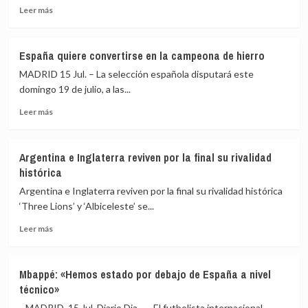
Leer
Leer más
una
más
tacaña
sobre
Inglaterra
Sigue
España quiere convertirse en la campeona de hierro
en
MADRID 15 Jul. – La selección española disputará este
directo
el
domingo 19 de julio, a las...
Inglaterra-
Leer
Leer más
Argentina
más
sobre
España
Argentina e Inglaterra reviven por la final su rivalidad
quiere
histórica
convertirse
en
Argentina e Inglaterra reviven por la final su rivalidad histórica
la
‘Three Lions’ y ‘Albiceleste’ se...
campeona
Leer
de
Leer más
más
hierro
sobre
Argentina
Mbappé: «Hemos estado por debajo de España a nivel
e
técnico»
Inglaterra
reviven
MADRID, 15 Jul. Diario Dia – El futbolista internacional