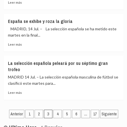
Leer
me
Leer más
más
alegro
sobre
mucho
Deschamps,
de
España se exhibe y roza la gloria
con
que
MADRID, 14 Jul. – La selección española se ha metido este
sorna:
le
«¿Tiene
estén
martes en la final...
el
yendo
Leer
Leer más
árbitro
las
más
la
cosas
sobre
calidad
así»
España
suficiente
La selección española peleará por su séptimo gran
se
para
trofeo
exhibe
arbitrar
y
MADRID 14 Jul. – La selección española masculina de fútbol se
una
roza
semifinal?»
clasificó este martes para...
la
Leer
gloria
Leer más
más
sobre
La
Paginación
selección
Anterior
1
2
3
4
5
6
…
17
Siguiente
española
de
peleará