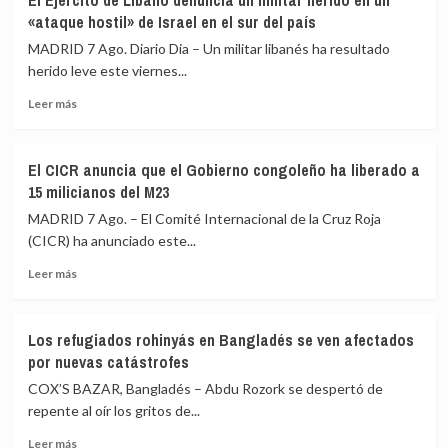
El Ejército de Líbano denuncia un militar herido en un
menos
por
«ataque hostil» de Israel en el sur del país
tres
la
muertos
MADRID 7 Ago. Diario Dia – Un militar libanés ha resultado
crisis
y
herido leve este viernes...
de
cuatro
Ceuta
Leer
heridos
Leer más
más
por
sobre
un
El
nuevo
El CICR anuncia que el Gobierno congoleño ha liberado a
Ejército
ataque
15 milicianos del M23
de
hutí
Líbano
en
MADRID 7 Ago. – El Comité Internacional de la Cruz Roja
denuncia
la
(CICR) ha anunciado este...
un
gobernación
Leer
militar
de
Leer más
más
herido
Marib
sobre
en
El
un
Los refugiados rohinyás en Bangladés se ven afectados
CICR
«ataque
por nuevas catástrofes
anuncia
hostil»
que
de
COX’S BAZAR, Bangladés – Abdu Rozork se despertó de
el
Israel
repente al oír los gritos de...
Gobierno
en
Leer
congoleño
el
Leer más