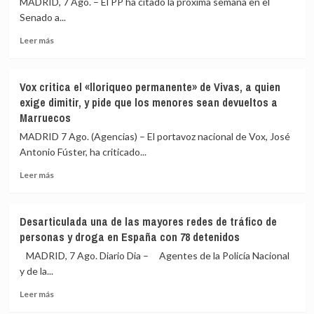
MADRID, 7 Ago. – El PP ha citado la próxima semana en el
menores
el
Senado a...
a
Rey
Catalunya»
Leer
visitará
Leer más
más
Ceuta
sobre
«cuando
El
sea
Vox critica el «lloriqueo permanente» de Vivas, a quien
PP
oportuno»
exige dimitir, y pide que los menores sean devueltos a
llama
y
Marruecos
la
coordinado
próxima
con
MADRID 7 Ago. (Agencias) – El portavoz nacional de Vox, José
semana
el
Antonio Fúster, ha criticado...
al
Gobierno:
Senado
«Normalidad
Leer
Leer más
a
absoluta»
más
Marlaska
sobre
y
Vox
Desarticulada una de las mayores redes de tráfico de
Robles
critica
personas y droga en España con 78 detenidos
por
el
la
«lloriqueo
MADRID, 7 Ago. Diario Dia – Agentes de la Policía Nacional
crisis
permanente»
y de la...
migratoria
de
de
Leer
Vivas,
Leer más
Ceuta
más
a