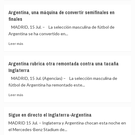
sobre
qué
España
está
Argentina, una máquina de convertir semifinales en
y
hecho»
finales
Argentina
tendrán
MADRID, 15 Jul. – La selección masculina de fútbol de
su
Argentina se ha convertido en...
gran
Leer
‘Finalissima’
Leer más
más
sobre
Argentina,
Argentina rubrica otra remontada contra una tacaña
una
Inglaterra
máquina
de
MADRID, 15 Jul. (Agencias) – La selección masculina de
convertir
fútbol de Argentina ha remontado este...
semifinales
Leer
en
Leer más
más
finales
sobre
Argentina
Sigue en directo el Inglaterra-Argentina
rubrica
MADRID 15 Jul. – Inglaterra y Argentina chocan esta noche en
otra
remontada
el Mercedes-Benz Stadium de...
contra