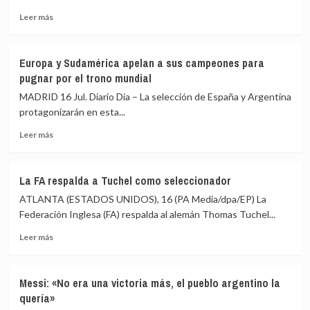
anillos
4,9
Leer
siguiendo
millones
Leer más
más
la
de
sobre
tradición
dólares
De
estadounidense
Europa y Sudamérica apelan a sus campeones para
la
pugnar por el trono mundial
Fuente:
«Tenemos
MADRID 16 Jul. Diario Dia – La selección de España y Argentina
que
protagonizarán en esta...
hacer
Leer
nuestro
Leer más
más
juego,
sobre
no
Europa
entrar
La FA respalda a Tuchel como seleccionador
y
en
ATLANTA (ESTADOS UNIDOS), 16 (PA Media/dpa/EP) La
Sudamérica
provocaciones»
apelan
Federación Inglesa (FA) respalda al alemán Thomas Tuchel...
a
Leer
Leer más
sus
más
campeones
sobre
para
La
pugnar
Messi: «No era una victoria más, el pueblo argentino la
FA
por
quería»
respalda
el