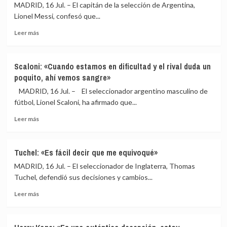
a
MADRID, 16 Jul. – El capitán de la selección de Argentina,
trono
Tuchel
mundial
Lionel Messi, confesó que...
como
Leer
seleccionador
Leer más
más
sobre
Messi:
Scaloni: «Cuando estamos en dificultad y el rival duda un
«No
poquito, ahí vemos sangre»
era
una
MADRID, 16 Jul. – El seleccionador argentino masculino de
victoria
fútbol, Lionel Scaloni, ha afirmado que...
más,
Leer
el
Leer más
más
pueblo
sobre
argentino
Scaloni:
la
Tuchel: «Es fácil decir que me equivoqué»
«Cuando
quería»
MADRID, 16 Jul. – El seleccionador de Inglaterra, Thomas
estamos
en
Tuchel, defendió sus decisiones y cambios...
dificultad
Leer
Leer más
y
más
el
sobre
rival
Tuchel:
duda