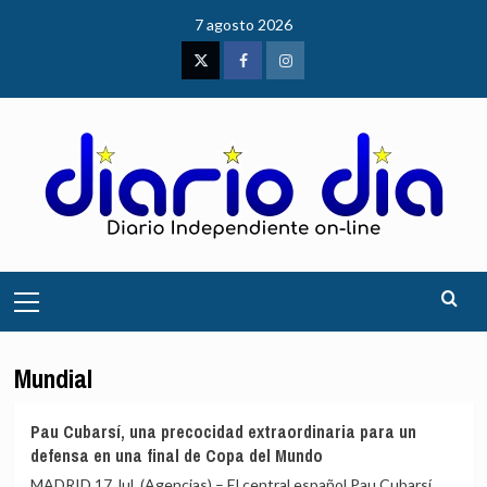
Saltar
7 agosto 2026
al
contenido
Twitter
Facebook
Instagram
Menú
principal
Mundial
Pau Cubarsí, una precocidad extraordinaria para un
defensa en una final de Copa del Mundo
MADRID 17 Jul. (Agencias) – El central español Pau Cubarsí