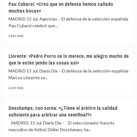
De
Pau Cubarsí: «Creo que en defensa hemos callado
la
muchas bocas»
Fuente:
«Francia
MADRID 15 Jul. Agencias – El defensa de la selección española
ha
Pau Cubarsí celebró que...
tenido
Leer
enfrente
Leer más
más
al
sobre
mejor
Pau
equipo
Llorente: «Pedro Porro se lo merece, me alegro mucho de
Cubarsí:
del
que le estén yendo las cosas así»
«Creo
mundo»
que
MADRID 15 Jul. Diario Dia – El defensa de la selección española
en
Marcos Llorente se...
defensa
Leer
hemos
Leer más
más
callado
sobre
muchas
Llorente:
bocas»
Deschamps, con sorna: «¿Tiene el árbitro la calidad
«Pedro
suficiente para arbitrar una semifinal?»
Porro
se
MADRID, 15 Jul. Diario Dia – El seleccionador francés
lo
masculino de fútbol, Didier Deschamps, ha...
merece,