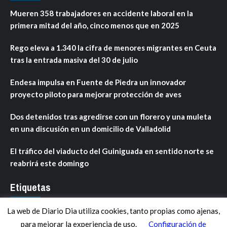
Mueren 358 trabajadores en accidente laboral en la
primera mitad del año, cinco menos que en 2025
Rego eleva a 1.340 la cifra de menores migrantes en Ceuta
tras la entrada masiva del 30 de julio
Endesa impulsa en Fuente de Piedra un innovador
proyecto piloto para mejorar protección de aves
Dos detenidos tras agredirse con un florero y una muleta
en una discusión en un domicilio de Valladolid
El tráfico del viaducto del Guiniguada en sentido norte se
reabrirá este domingo
Etiquetas
La web de Diario Dia utiliza cookies, tanto propias como ajenas,
ANDALUCÍA
ARAGÓN
ASTURIAS
C. VALENCIANA
para mejorar la experiencia de uso.
Configuración de