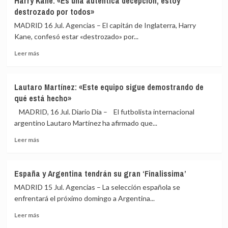
Harry Kane: «Es una auténtica decepción, estoy
«Es
un
destrozado por todos»
fácil
poquito,
decir
MADRID 16 Jul. Agencias – El capitán de Inglaterra, Harry
ahí
que
vemos
Kane, confesó estar «destrozado» por...
me
sangre»
Leer
equivoqué»
Leer más
más
sobre
Harry
Lautaro Martínez: «Este equipo sigue demostrando de
Kane:
qué está hecho»
«Es
una
MADRID, 16 Jul. Diario Dia – El futbolista internacional
auténtica
argentino Lautaro Martínez ha afirmado que...
decepción,
Leer
estoy
Leer más
más
destrozado
sobre
por
Lautaro
todos»
España y Argentina tendrán su gran ‘Finalissima’
Martínez:
MADRID 15 Jul. Agencias – La selección española se
«Este
equipo
enfrentará el próximo domingo a Argentina...
sigue
Leer
Leer más
demostrando
más
de