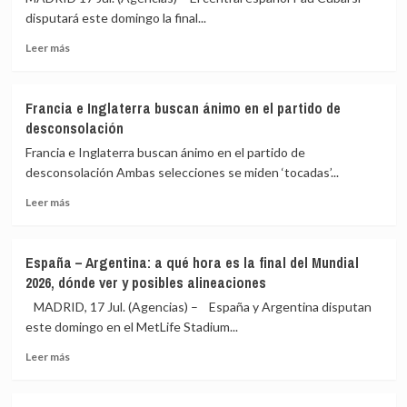
disputará este domingo la final...
Leer
Leer más
más
sobre
Pau
Francia e Inglaterra buscan ánimo en el partido de
Cubarsí,
desconsolación
una
precocidad
Francia e Inglaterra buscan ánimo en el partido de
extraordinaria
desconsolación Ambas selecciones se miden ‘tocadas’...
para
Leer
un
Leer más
más
defensa
sobre
en
Francia
una
España – Argentina: a qué hora es la final del Mundial
e
final
2026, dónde ver y posibles alineaciones
Inglaterra
de
buscan
Copa
MADRID, 17 Jul. (Agencias) – España y Argentina disputan
ánimo
del
este domingo en el MetLife Stadium...
en
Mundo
Leer
el
Leer más
más
partido
sobre
de
España
desconsolación