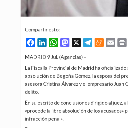
Compartir esto:
Facebook
LinkedIn
WhatsApp
Mastodon
X
Telegra
Mene
Em
MADRID 9 Jul. (Agencias) –
La Fiscalía Provincial de Madrid ha oficializado ante el juez Juan Carlos Peinado su solicitud para la
absolución de Begoña Gómez, la esposa del pre
asesora Cristina Álvarez y el empresario Juan 
delito.
En su escrito de conclusiones dirigido al juez, al que ha tenido acceso Agencias, el fiscal pide que
«procede la libre absolución de los acusados» 
infracción penal».