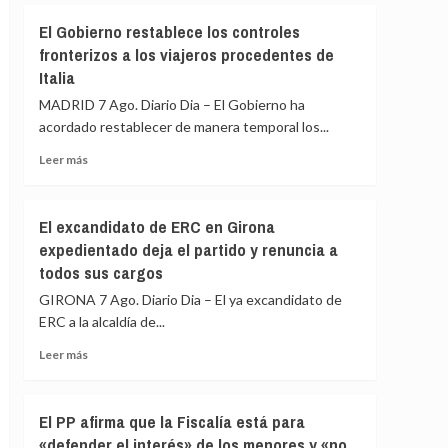
de
El
El Gobierno restablece los controles
España
Gobierno
y
fronterizos a los viajeros procedentes de
de
Colombia
Italia
España
restablece
MADRID 7 Ago. Diario Dia – El Gobierno ha
los
acordado restablecer de manera temporal los...
controles
fronterizos
Leer
Leer más
a
más
los
sobre
viajeros
El
El excandidato de ERC en Girona
procedentes
Gobierno
expedientado deja el partido y renuncia a
de
restablece
Italia
todos sus cargos
los
controles
GIRONA 7 Ago. Diario Dia – El ya excandidato de
fronterizos
ERC a la alcaldía de...
a
los
Leer
Leer más
viajeros
más
procedentes
sobre
de
El
El PP afirma que la Fiscalía está para
Italia
excandidato
«defender el interés» de los menores y «no
de