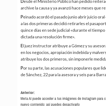
Desde el Ministerio Público han pedido reiteradamente al juez instructor del ‘caso Begoña Gómez’ que
archive la causa y ya avanzó hace meses que rec
Peinado acordó el pasado junio abrir juicio oral con jurado popular a Gómez, Álvarez y Barrabés. Además,
a las dos primeras decidió retirarles el pasaport
quince días en sede judicial «durante el tiempo
dictada una resolución firme».
El juez instructor atribuye a Gómez y su asesora presuntos delitos de tráfico de influencias, corrupción
en los negocios, apropiación indebida y malver
atribuye los dos primeros, sin imponerle medid
Por su parte, las acusaciones populares que lidera Hazte Oír reclaman 24 años de prisión para la esposa
de Sánchez, 22 para la asesora y seis para Barr
Navegación
Anterior:
Meta AI puede acceder a tus imágenes de Instagram para c
de
nuevo contenido: así puedes desactivarlo