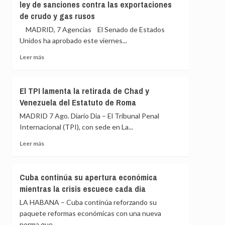
ley de sanciones contra las exportaciones
para
escenifican
de crudo y gas rusos
salir
la
al
relación
MADRID, 7 Agencias El Senado de Estados
auxilio
de
Unidos ha aprobado este viernes...
del
«fraternidad»
Gobierno»
Leer
de
Leer más
más
España
sobre
y
El
Colombia
El TPI lamenta la retirada de Chad y
Senado
antes
Venezuela del Estatuto de Roma
de
de
EEUU
la
MADRID 7 Ago. Diario Dia – El Tribunal Penal
aprueba
toma
Internacional (TPI), con sede en La...
el
de
proyecto
posesión
Leer
Leer más
de
más
ley
sobre
de
El
Cuba continúa su apertura económica
sanciones
TPI
mientras la crisis escuece cada día
contra
lamenta
las
la
LA HABANA – Cuba continúa reforzando su
exportaciones
retirada
paquete reformas económicas con una nueva
de
de
norma que...