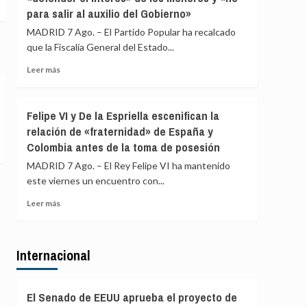
para salir al auxilio del Gobierno»
ERC
en
MADRID 7 Ago. – El Partido Popular ha recalcado
Girona
que la Fiscalía General del Estado...
expedientado
deja
Leer
Leer más
el
más
partido
sobre
y
El
Felipe VI y De la Espriella escenifican la
renuncia
PP
relación de «fraternidad» de España y
a
afirma
todos
Colombia antes de la toma de posesión
que
sus
la
MADRID 7 Ago. – El Rey Felipe VI ha mantenido
cargos
Fiscalía
este viernes un encuentro con...
está
para
Leer
Leer más
«defender
más
el
sobre
interés»
Felipe
de
Internacional
VI
los
y
menores
De
y
la
El Senado de EEUU aprueba el proyecto de
«no
Espriella