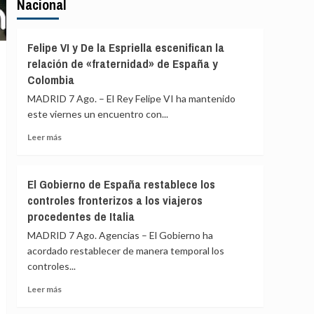
Nacional
Felipe VI y De la Espriella escenifican la
relación de «fraternidad» de España y
Colombia
MADRID 7 Ago. – El Rey Felipe VI ha mantenido
este viernes un encuentro con...
Leer
Leer más
más
sobre
Felipe
El Gobierno de España restablece los
VI
controles fronterizos a los viajeros
y
procedentes de Italia
De
la
MADRID 7 Ago. Agencias – El Gobierno ha
Espriella
acordado restablecer de manera temporal los
escenifican
controles...
la
relación
Leer
Leer más
de
más
«fraternidad»
sobre