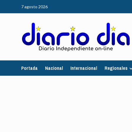
Saltar
7 agosto 2026
al
contenido
Portada
Nacional
Internacional
Regionales