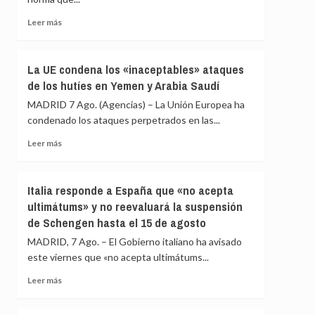
crudo
Chad
y
y
Leer
Leer más
gas
Venezuela
más
rusos
del
sobre
Estatuto
Cuba
La UE condena los «inaceptables» ataques
de
continúa
de los hutíes en Yemen y Arabia Saudí
Roma
su
apertura
MADRID 7 Ago. (Agencias) – La Unión Europea ha
económica
condenado los ataques perpetrados en las...
mientras
la
Leer
Leer más
crisis
más
escuece
sobre
cada
La
Italia responde a España que «no acepta
día
UE
ultimátums» y no reevaluará la suspensión
condena
de Schengen hasta el 15 de agosto
los
«inaceptables»
MADRID, 7 Ago. – El Gobierno italiano ha avisado
ataques
este viernes que «no acepta ultimátums...
de
los
Leer
Leer más
hutíes
más
en
sobre
Yemen