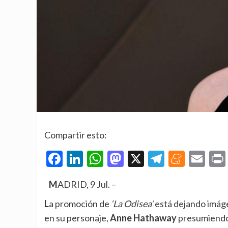
Compartir esto:
Facebook
LinkedIn
WhatsApp
Mastodon
X
Telegra
Mene
Em
MADRID, 9 Jul. –
La promoción de
‘La Odisea’
está dejando imáge
en su personaje,
Anne Hathaway
presumiendo