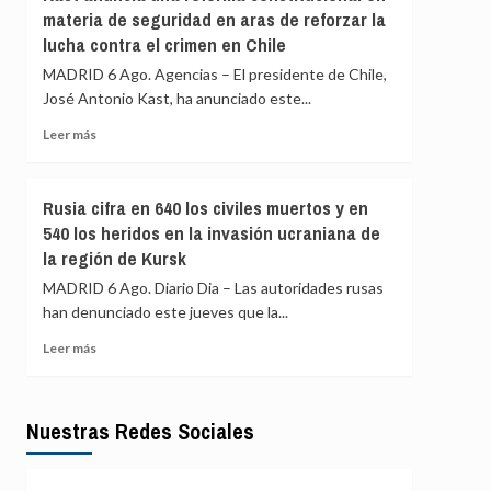
verde:
materia de seguridad en aras de reforzar la
el
pagar
lucha contra el crimen en Chile
ataque
menos,
que
beneficiarse
MADRID 6 Ago. Agencias – El presidente de Chile,
mató
más
José Antonio Kast, ha anunciado este...
a
la
Leer
Leer más
periodista
más
Amal
sobre
Khalil
Kast
Rusia cifra en 640 los civiles muertos y en
anuncia
540 los heridos en la invasión ucraniana de
una
la región de Kursk
reforma
constitucional
MADRID 6 Ago. Diario Dia – Las autoridades rusas
en
han denunciado este jueves que la...
materia
de
Leer
Leer más
seguridad
más
en
sobre
aras
Rusia
de
Nuestras Redes Sociales
cifra
reforzar
en
la
640
lucha
los