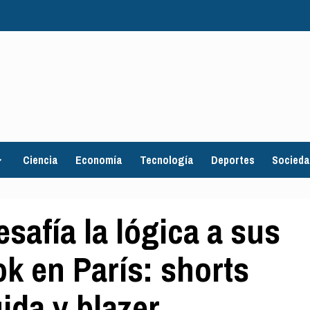
Ciencia
Economía
Tecnología
Deportes
Socied
safía la lógica a sus
k en París: shorts
uida y blazer