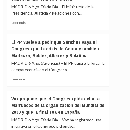
política
las
tras
MADRID 6 Ago. Diario Dia – El Ministerio de la
explicaciones
la
Presidencia, Justicia y Relaciones con...
del
crisis
ático
Leer
de
Leer más
«están
más
Ceuta
sobradamente
sobre
dadas»
Justicia
El PP vuelve a pedir que Sánchez vaya al
y
impulsa
Congreso por la crisis de Ceuta y también
critica
el
que
Marlaska, Robles, Albares y Bolaños
pago
se
de
MADRID 6 Ago. (Agencias) – El PP quiere la forzar la
«saque
tasas
comparecencia en el Congreso...
de
con
contexto»
TPV
Leer
Leer más
o
más
Bizum:
sobre
hasta
El
Vox propone que el Congreso pida echar a
ahora
PP
Marruecos de la organización del Mundial de
se
vuelve
han
2030 y que la final sea en España
a
realizado
pedir
MADRID 6 Ago. Diario Dia – Voz ha registrado una
15.800
que
iniciativa en el Congreso pidiendo...
pagos,
Sánchez