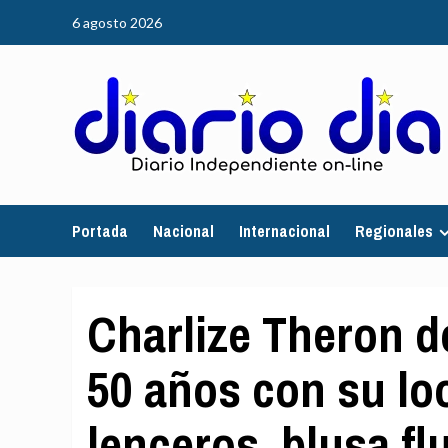
Saltar
6 agosto 2026
al
contenido
Portada
Nacional
Internacional
Regionales
Charlize Theron de
50 años con su loo
lenceros, blusa fl