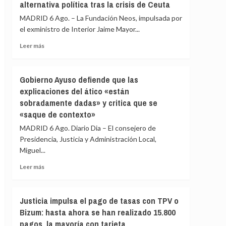
alternativa política tras la crisis de Ceuta
al
Gobierno
MADRID 6 Ago. – La Fundación Neos, impulsada por
le
el exministro de Interior Jaime Mayor...
«consta»
el
Leer
Leer más
llamamiento
más
por
sobre
redes
El
Gobierno Ayuso defiende que las
a
exministro
explicaciones del ático «están
una
Mayor
nueva
sobradamente dadas» y critica que se
Oreja
entrada
llama
«saque de contexto»
masiva
a
MADRID 6 Ago. Diario Dia – El consejero de
el
una
15
Presidencia, Justicia y Administración Local,
reunión
de
Miguel...
de
agosto
PP
Leer
Leer más
y
más
Vox
sobre
para
Gobierno
ofrecer
Justicia impulsa el pago de tasas con TPV o
Ayuso
una
Bizum: hasta ahora se han realizado 15.800
defiende
alternativa
pagos, la mayoría con tarjeta
que