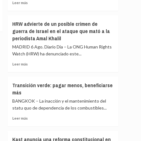
Kilimanjaro
sea
Leer
Leer más
ayuda
en
más
a
España
sobre
las
Bruselas
HRW advierte de un posible crimen de
niñas
estudia
guerra de Israel en el ataque que mató a la
a
conceder
periodista Amal Khalil
permanecer
una
en
ayuda
MADRID 6 Ago. Diario Dia – La ONG Human Rights
la
adicional
Watch (HRW) ha denunciado este...
escuela
a
España
Leer
Leer más
por
más
la
sobre
crisis
HRW
Transición verde: pagar menos, beneficiarse
de
advierte
más
Ceuta
de
un
BANGKOK – La inacción y el mantenimiento del
posible
statu quo de dependencia de los combustibles...
crimen
de
Leer
Leer más
guerra
más
de
sobre
Israel
Transición
Kast anuncia una reforma constitucional en
en