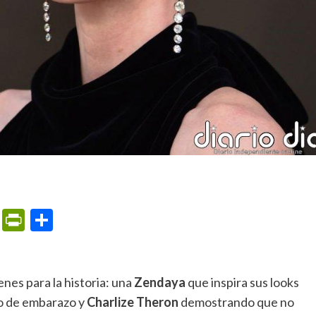
m
ame
ail
Print
PrintFriendly
Compartir
nes para la historia: una
Zendaya
que inspira sus looks
 de embarazo y
Charlize Theron
demostrando que no