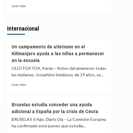
la
vaya
Leer
Leer más
mayoría
al
más
con
Congreso
sobre
tarjeta
por
Vox
la
Internacional
propone
crisis
que
de
el
Ceuta
Congreso
Un campamento de atletismo en el
y
pida
Kilimanjaro ayuda a las niñas a permanecer
también
echar
en la escuela
Marlaska,
a
Robles,
Marruecos
OLOITOKTOK, Kenia – Antes del amanecer, todas
Albares
de
las mañanas, Josephine Sembeyo, de 19 años, se...
y
la
Bolaños
Leer
organización
Leer más
más
del
sobre
Mundial
Un
de
Bruselas estudia conceder una ayuda
campamento
2030
adicional a España por la crisis de Ceuta
de
y
atletismo
que
BRUSELAS 6 Ago. Diario Dia – La Comisión Europea
en
la
ha confirmado este jueves que estudia...
el
final