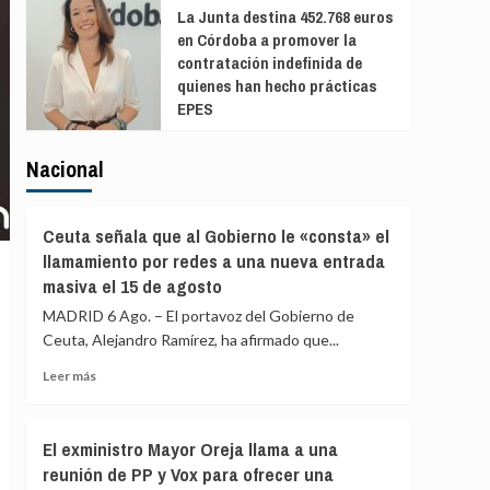
La Junta destina 452.768 euros
en Córdoba a promover la
contratación indefinida de
quienes han hecho prácticas
EPES
Nacional
Ceuta señala que al Gobierno le «consta» el
llamamiento por redes a una nueva entrada
masiva el 15 de agosto
MADRID 6 Ago. – El portavoz del Gobierno de
Ceuta, Alejandro Ramírez, ha afirmado que...
Leer
Leer más
más
sobre
Ceuta
El exministro Mayor Oreja llama a una
señala
reunión de PP y Vox para ofrecer una
que