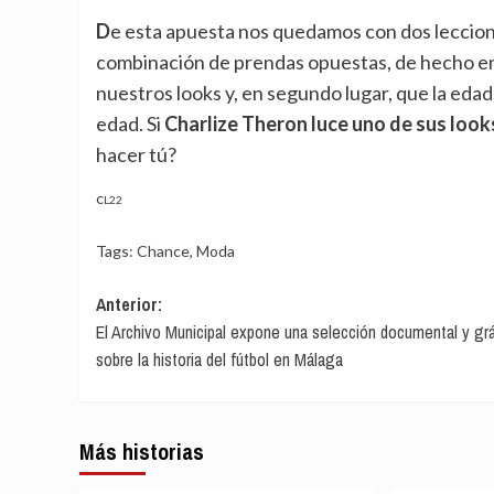
De esta apuesta nos quedamos con dos lecciones de estilo: la primera, no debemos nunca prejuzgar la
combinación de prendas opuestas, de hecho en 
nuestros looks y, en segundo lugar, que la ed
edad. Si
Charlize Theron luce uno de sus look
hacer tú?
CL22
Tags:
Chance
,
Moda
Navegación
Anterior:
El Archivo Municipal expone una selección documental y grá
de
sobre la historia del fútbol en Málaga
entradas
Más historias