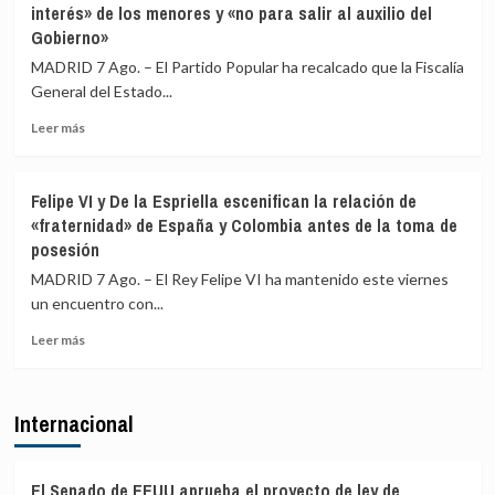
interés» de los menores y «no para salir al auxilio del
de
Italia
Gobierno»
ERC
en
MADRID 7 Ago. – El Partido Popular ha recalcado que la Fiscalía
Girona
General del Estado...
expedientado
deja
Leer
Leer más
el
más
partido
sobre
y
El
Felipe VI y De la Espriella escenifican la relación de
renuncia
PP
«fraternidad» de España y Colombia antes de la toma de
a
afirma
posesión
todos
que
sus
la
MADRID 7 Ago. – El Rey Felipe VI ha mantenido este viernes
cargos
Fiscalía
un encuentro con...
está
para
Leer
Leer más
«defender
más
el
sobre
interés»
Felipe
Internacional
de
VI
los
y
menores
De
y
la
El Senado de EEUU aprueba el proyecto de ley de