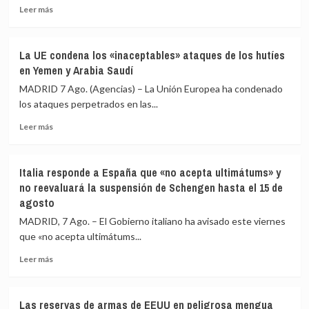
Leer
Chad
crudo
Leer más
más
y
y
sobre
Venezuela
gas
Cuba
del
rusos
La UE condena los «inaceptables» ataques de los hutíes
continúa
Estatuto
en Yemen y Arabia Saudí
su
de
apertura
Roma
MADRID 7 Ago. (Agencias) – La Unión Europea ha condenado
económica
los ataques perpetrados en las...
mientras
Leer
la
Leer más
más
crisis
sobre
escuece
La
cada
Italia responde a España que «no acepta ultimátums» y
UE
día
no reevaluará la suspensión de Schengen hasta el 15 de
condena
agosto
los
«inaceptables»
MADRID, 7 Ago. – El Gobierno italiano ha avisado este viernes
ataques
que «no acepta ultimátums...
de
los
Leer
Leer más
hutíes
más
en
sobre
Yemen
Italia
Las reservas de armas de EEUU en peligrosa mengua
y