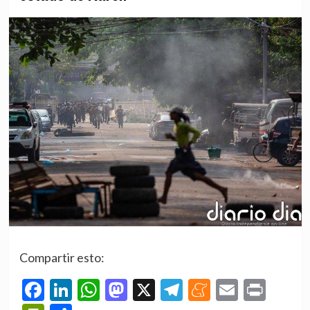
Compartir esto:
Facebook
LinkedIn
WhatsApp
Mastodon
X
Telegram
Meneame
Email
Prin