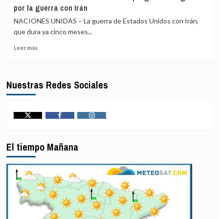
responde
por la guerra con Irán
Arabia
a
Saudí
España
NACIONES UNIDAS – La guerra de Estados Unidos con Irán,
que
que dura ya cinco meses...
«no
Leer
acepta
Leer más
más
ultimátums»
sobre
y
Las
no
Nuestras Redes Sociales
reservas
reevaluará
de
la
armas
suspensión
de
de
EEUU
Schengen
Twitter
Facebook
Instagram
en
hasta
peligrosa
el
El tiempo Mañana
mengua
15
por
de
la
agosto
guerra
con
Irán