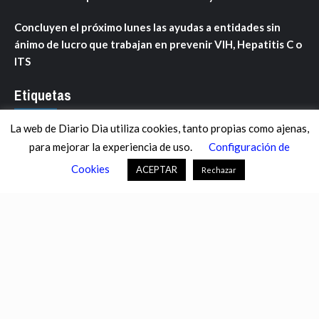
Concluyen el próximo lunes las ayudas a entidades sin
ánimo de lucro que trabajan en prevenir VIH, Hepatitis C o
ITS
Etiquetas
La web de Diario Dia utiliza cookies, tanto propias como ajenas,
ANDALUCÍA
ARAGÓN
ASTURIAS
C. VALENCIANA
para mejorar la experiencia de uso.
Configuración de
CASTILLA-LA MANCHA
CASTILLA Y LEÓN
CATALUNYA
Cookies
ACEPTAR
Rechazar
CHANCE
CIENCIA
CULTURA
DEFENSA
DEPORTES
DESCONECTA
DESTACADOS
ECONOMÍA FINANZAS
EDUCACIÓN
ESPAÑA
ESTADOS UNIDOS
EUROPA
EXTREMADURA
FÚTBOL
GALICIA
GENTE
GOBIERNO
IGUALDAD
INFOSALUS.COM