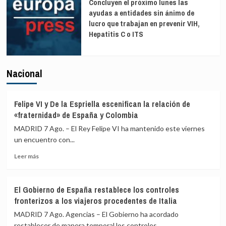
Concluyen el próximo lunes las
ayudas a entidades sin ánimo de
lucro que trabajan en prevenir VIH,
Hepatitis C o ITS
Nacional
Felipe VI y De la Espriella escenifican la relación de
«fraternidad» de España y Colombia
MADRID 7 Ago. – El Rey Felipe VI ha mantenido este viernes
un encuentro con...
Leer
Leer más
más
sobre
Felipe
El Gobierno de España restablece los controles
VI
fronterizos a los viajeros procedentes de Italia
y
De
MADRID 7 Ago. Agencias – El Gobierno ha acordado
la
restablecer de manera temporal los controles...