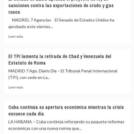
«no
Espriella
sanciones contra las exportaciones de crudo y gas
para
escenifican
rusos
salir
la
al
MADRID, 7 Agencias El Senado de Estados Unidos ha
relación
auxilio
de
aprobado este viernes...
del
«fraternidad»
Leer
Gobierno»
Leer más
de
más
España
sobre
y
El
Colombia
El TPI lamenta la retirada de Chad y Venezuela del
Senado
antes
Estatuto de Roma
de
de
EEUU
MADRID 7 Ago. Diario Dia – El Tribunal Penal Internacional
la
aprueba
toma
(TPI), con sede en La...
el
de
Leer
proyecto
Leer más
posesión
más
de
sobre
ley
El
de
Cuba continúa su apertura económica mientras la crisis
TPI
sanciones
escuece cada día
lamenta
contra
la
las
LA HABANA – Cuba continúa reforzando su paquete reformas
retirada
exportaciones
económicas con una nueva norma que...
de
de