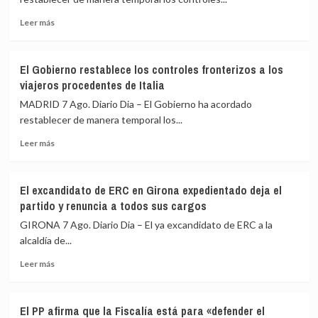
Espriella
Leer
escenifican
Leer más
más
la
sobre
relación
El
de
El Gobierno restablece los controles fronterizos a los
Gobierno
«fraternidad»
viajeros procedentes de Italia
de
de
España
España
MADRID 7 Ago. Diario Dia – El Gobierno ha acordado
restablece
y
restablecer de manera temporal los...
los
Colombia
Leer
controles
Leer más
más
fronterizos
sobre
a
El
los
El excandidato de ERC en Girona expedientado deja el
Gobierno
viajeros
partido y renuncia a todos sus cargos
restablece
procedentes
los
de
GIRONA 7 Ago. Diario Dia – El ya excandidato de ERC a la
controles
Italia
alcaldía de...
fronterizos
Leer
a
Leer más
más
los
sobre
viajeros
El
procedentes
El PP afirma que la Fiscalía está para «defender el
excandidato
de