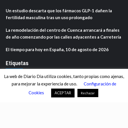
Un estudio descarta que los fármacos GLP-1 dañen la
fertilidad masculina tras un uso prolongado
La remodelación del centro de Cuenca arrancará a finales
de año comenzando por las calles adyacentes a Carretería
El tiempo para hoy en España, 10 de agosto de 2026
Etiquetas
La web de Diario Dia utiliza cookies, tanto propias como ajenas,
ANDALUCÍA
ARAGÓN
ASTURIAS
C. VALENCIANA
para mejorar la experiencia de uso.
Configuración de
CASTILLA-LA MANCHA
CASTILLA Y LEÓN
CATALUNYA
Cookies
ACEPTAR
Rechazar
CHANCE
CIENCIA
CULTURA
DEFENSA
DEPORTES
DESCONECTA
DESTACADOS
ECONOMÍA FINANZAS
EDUCACIÓN
ESPAÑA
ESTADOS UNIDOS
EUROPA