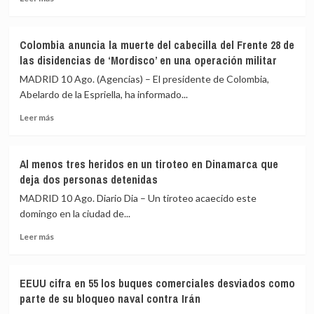
sistemas
más
fotovoltaicos
sobre
en
Interceptan
Colombia anuncia la muerte del cabecilla del Frente 28 de
medio
dos
las disidencias de ‘Mordisco’ en una operación militar
de
aviones
su
tras
MADRID 10 Ago. (Agencias) – El presidente de Colombia,
crisis
violar
Abelardo de la Espriella, ha informado...
energética
el
Leer
espacio
Leer más
más
aéreo
sobre
cercano
Colombia
al
Al menos tres heridos en un tiroteo en Dinamarca que
anuncia
club
deja dos personas detenidas
la
de
muerte
golf
MADRID 10 Ago. Diario Dia – Un tiroteo acaecido este
del
de
domingo en la ciudad de...
cabecilla
Nueva
Leer
del
Jersey
Leer más
más
Frente
(EEUU)
sobre
28
donde
Al
de
estaba
EEUU cifra en 55 los buques comerciales desviados como
menos
las
Trump
parte de su bloqueo naval contra Irán
tres
disidencias