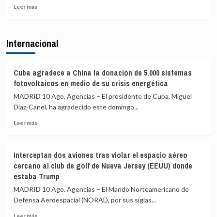
Leer
para
la
Leer más
más
investigar
complicidad
sobre
a
de
El
Sánchez
la
Internacional
CIS
por
UE
y
«traición»
el
tras
Gobierno
la
Cuba agradece a China la donación de 5.000 sistemas
diseñarán
crisis
fotovoltaicos en medio de su crisis energética
un
migratoria
MADRID 10 Ago. Agencias – El presidente de Cuba, Miguel
barómetro
de
Díaz-Canel, ha agradecido este domingo...
especial
Ceuta
sobre
Leer
Leer más
vivienda,
más
que
sobre
costará
Cuba
288.000
Interceptan dos aviones tras violar el espacio aéreo
agradece
euros
cercano al club de golf de Nueva Jersey (EEUU) donde
a
estaba Trump
China
la
MADRID 10 Ago. Agencias – El Mando Norteamericano de
donación
Defensa Aeroespacial (NORAD, por sus siglas...
de
5.000
Leer
Leer más