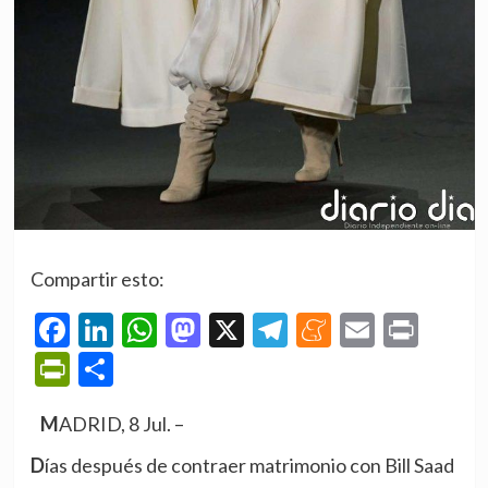
Compartir esto:
Facebook
LinkedIn
WhatsApp
Mastodon
X
Telegram
Meneame
Email
Prin
PrintFriendly
Compartir
MADRID, 8 Jul. –
Días después de contraer matrimonio con Bill Saad