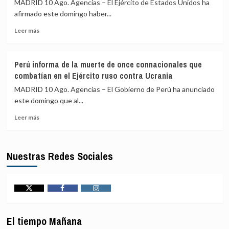
heridos
de
MADRID 10 Ago. Agencias – El Ejército de Estados Unidos ha
en
‘Mordisco’
afirmado este domingo haber...
un
en
Leer
tiroteo
una
Leer más
más
en
operación
sobre
Dinamarca
militar
EEUU
que
Perú informa de la muerte de once connacionales que
cifra
deja
combatían en el Ejército ruso contra Ucrania
en
dos
55
personas
MADRID 10 Ago. Agencias – El Gobierno de Perú ha anunciado
los
detenidas
este domingo que al...
buques
Leer
comerciales
Leer más
más
desviados
sobre
como
Perú
parte
Nuestras Redes Sociales
informa
de
de
su
la
bloqueo
muerte
naval
de
contra
Twitter
Facebook
Instagram
once
Irán
connacionales
El tiempo Mañana
que