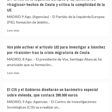
Gobierno
la
«trágicos» hechos de Ceuta y critica la complicidad de la
espera
cámara
UE
que
su
Italia
labor
MADRID 9 Ago. (Agencias) – El Partido de la Izquierda Europea
«reaccione»
de
(PIE), formación de ámbito...
y
control
tenga
en
Leer
Leer más
claro
la
más
que
crisis
sobre
el
de
El
Vox pide activar el artículo 102 para investigar a Sánchez
espacio
Ceuta
Partido
por «traición» tras la crisis migratoria de Ceuta
Schengen
de
«no
la
MADRID, 8 Ago. – El presidente de Vox, Santiago Abascal, ha
ha
Izquierda
anunciado que su formación...
sido
Europea
violado»
Leer
(PIE)
Leer más
más
lamenta
sobre
los
Vox
«trágicos»
El CIS y el Gobierno diseñarán un barómetro especial
pide
hechos
sobre vivienda, que costará 288.000 euros
activar
de
el
Ceuta
MADRID, 9 Ago. Agencias – El Centro de Investigaciones
artículo
y
Sociológicas (CIS) va a realizar un...
102
critica