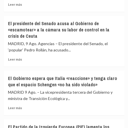
Leer
Leer más
más
sobre
Más
El presidente del Senado acusa al Gobierno de
de
«escamotear» a la cámara su labor de control en la
15.000
crisis de Ceuta
ceutíes
se
MADRID, 9 Ago. Agencias – El presidente del Senado, el
concentran
‘popular’ Pedro Rollán, ha acusado...
para
pedir
Leer
Leer más
«respuestas»
más
a
sobre
España
El
El Gobierno espera que Italia «reaccione» y tenga claro
y
presidente
que el espacio Schengen «no ha sido violado»
Europa
del
tras
Senado
MADRID 9 Ago. – La vicepresidenta tercera del Gobierno y
la
acusa
ministra de Transición Ecológica y...
crisis
al
migratoria
Leer
Gobierno
Leer más
más
de
sobre
«escamotear»
El
a
El Partido de la Izquierda Europea (PIE) lamenta los