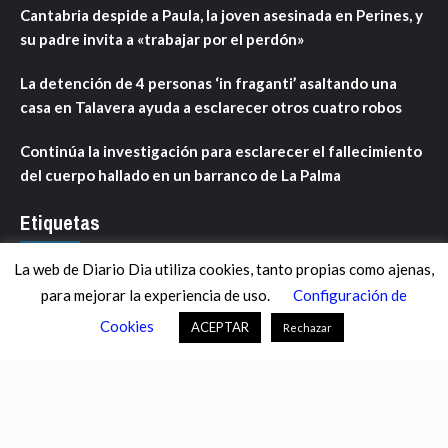
Cantabria despide a Paula, la joven asesinada en Perines, y
su padre invita a «trabajar por el perdón»
La detención de 4 personas ‘in fraganti’ asaltando una
casa en Talavera ayuda a esclarecer otros cuatro robos
Continúa la investigación para esclarecer el fallecimiento
del cuerpo hallado en un barranco de La Palma
Etiquetas
La web de Diario Dia utiliza cookies, tanto propias como ajenas,
ANDALUCÍA
ARAGÓN
ASTURIAS
C. VALENCIANA
para mejorar la experiencia de uso.
Configuración de
CASTILLA-LA MANCHA
CASTILLA Y LEÓN
CATALUNYA
Cookies
ACEPTAR
Rechazar
CHANCE
CIENCIA
CULTURA
DEFENSA
DEPORTES
DESCONECTA
DESTACADOS
ECONOMÍA FINANZAS
EDUCACIÓN
ESPAÑA
ESTADOS UNIDOS
EUROPA