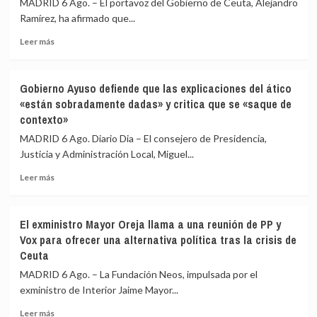
MADRID 6 Ago. – El portavoz del Gobierno de Ceuta, Alejandro
en
gobiernos
Ramírez, ha afirmado que...
la
de
barriada
Leer
PP
Leer más
ceutí
más
y
sobre
Vox:
Ceuta
Cometerán
Gobierno Ayuso defiende que las explicaciones del ático
señala
prevaricación
«están sobradamente dadas» y critica que se «saque de
que
si
contexto»
al
rechazan
Gobierno
acoger
MADRID 6 Ago. Diario Dia – El consejero de Presidencia,
le
a
Justicia y Administración Local, Miguel...
«consta»
menores
el
migrantes
Leer
Leer más
llamamiento
de
más
por
Ceuta
sobre
redes
Gobierno
El exministro Mayor Oreja llama a una reunión de PP y
a
Ayuso
Vox para ofrecer una alternativa política tras la crisis de
una
defiende
Ceuta
nueva
que
entrada
las
MADRID 6 Ago. – La Fundación Neos, impulsada por el
masiva
explicaciones
exministro de Interior Jaime Mayor...
el
del
15
ático
Leer
Leer más