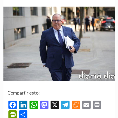
Compartir esto:
Facebook
LinkedIn
WhatsApp
Mastodon
X
Telegram
Meneame
Email
Prin
PrintFriendly
Compartir