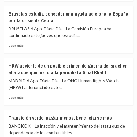
sobre
mientras
Un
dependa
Bruselas estudia conceder una ayuda adicional a España
campamento
de
por la crisis de Ceuta
de
países
atletismo
vecinos
BRUSELAS 6 Ago. Diario Dia – La Comisión Europea ha
en
para
confirmado este jueves que estudia...
el
proteger
Leer
Kilimanjaro
sus
Leer más
más
ayuda
fronteras
sobre
a
Bruselas
las
HRW advierte de un posible crimen de guerra de Israel en
estudia
niñas
el ataque que mató a la periodista Amal Khalil
conceder
a
una
permanecer
MADRID 6 Ago. Diario Dia – La ONG Human Rights Watch
ayuda
en
(HRW) ha denunciado este...
adicional
la
Leer
a
escuela
Leer más
más
España
sobre
por
HRW
la
Transición verde: pagar menos, beneficiarse más
advierte
crisis
BANGKOK – La inacción y el mantenimiento del statu quo de
de
de
un
Ceuta
dependencia de los combustibles...