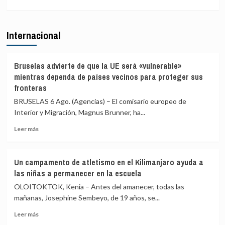
de
«están
más
agosto
sobradamente
sobre
dadas»
El
Internacional
y
exministro
critica
Mayor
que
Oreja
se
llama
Bruselas advierte de que la UE será «vulnerable»
«saque
a
mientras dependa de países vecinos para proteger sus
de
una
fronteras
contexto»
reunión
BRUSELAS 6 Ago. (Agencias) – El comisario europeo de
de
PP
Interior y Migración, Magnus Brunner, ha...
y
Leer
Leer más
Vox
más
para
sobre
ofrecer
Bruselas
una
Un campamento de atletismo en el Kilimanjaro ayuda a
advierte
alternativa
las niñas a permanecer en la escuela
de
política
que
OLOITOKTOK, Kenia – Antes del amanecer, todas las
tras
la
la
mañanas, Josephine Sembeyo, de 19 años, se...
UE
crisis
Leer
será
Leer más
de
más
«vulnerable»
Ceuta