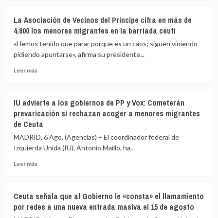
sobre
Vivas
La Asociación de Vecinos del Príncipe cifra en más de
pide
4.800 los menores migrantes en la barriada ceutí
expulsar
de
«Hemos tenido que parar porque es un caos; siguen viniendo
inmediato
pidiendo apuntarse», afirma su presidente...
a
Leer
los
Leer más
más
migrantes
sobre
que
La
siguen
IU advierte a los gobiernos de PP y Vox: Cometerán
Asociación
en
prevaricación si rechazan acoger a menores migrantes
de
Ceuta
de Ceuta
Vecinos
y
del
«blindar»
MADRID, 6 Ago. (Agencias) – El coordinador federal de
Príncipe
la
Izquierda Unida (IU), Antonio Maíllo, ha...
cifra
frontera
en
con
Leer
Leer más
más
más
más
de
medios
sobre
4.800
europeos
IU
Ceuta señala que al Gobierno le «consta» el llamamiento
los
advierte
por redes a una nueva entrada masiva el 15 de agosto
menores
a
migrantes
los