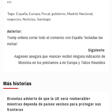
CL0
Tags:
España
,
Europa
,
Fiscal
,
gobierno
,
Madrid
,
Nacional
,
negocios
,
Noticias
,
Santiago
Navegación
Anterior:
Trump ordena cortar todo el comercio con España “incluidas las
de
visitas”
entradas
Siguiente:
Aagesen asegura que «nunca» recibió ninguna indicación de
Moncloa en los préstamos a Air Europa y Tubos Reunidos
Más historias
Bruselas advierte de que la UE será «vulnerable»
mientras dependa de países vecinos para proteger sus
fronteras