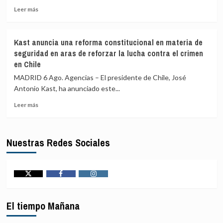
posible
Leer
Leer más
crimen
más
de
sobre
guerra
Transición
de
Kast anuncia una reforma constitucional en materia de
verde:
Israel
seguridad en aras de reforzar la lucha contra el crimen
pagar
en
en Chile
menos,
el
beneficiarse
ataque
MADRID 6 Ago. Agencias – El presidente de Chile, José
más
que
Antonio Kast, ha anunciado este...
mató
Leer
a
Leer más
más
la
sobre
periodista
Kast
Amal
Nuestras Redes Sociales
anuncia
Khalil
una
reforma
constitucional
en
Twitter
Facebook
Instagram
materia
de
El tiempo Mañana
seguridad
en